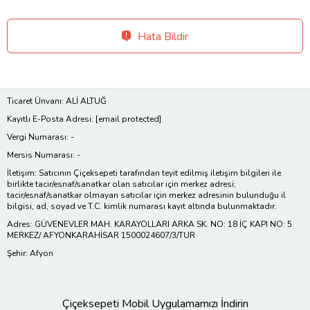
Hata Bildir
Ticaret Ünvanı: ALİ ALTUĞ
Kayıtlı E-Posta Adresi:
[email protected]
Vergi Numarası: -
Mersis Numarası: -
İletişim: Satıcının Çiçeksepeti tarafından teyit edilmiş iletişim bilgileri ile
birlikte tacir/esnaf/sanatkar olan satıcılar için merkez adresi;
tacir/esnaf/sanatkar olmayan satıcılar için merkez adresinin bulunduğu il
bilgisi, ad, soyad ve T.C. kimlik numarası kayıt altında bulunmaktadır.
Adres: GÜVENEVLER MAH. KARAYOLLARI ARKA SK. NO: 18 İÇ KAPI NO: 5
MERKEZ/ AFYONKARAHİSAR 1500024607/3/TUR
Şehir: Afyon
Çiçeksepeti Mobil Uygulamamızı İndirin