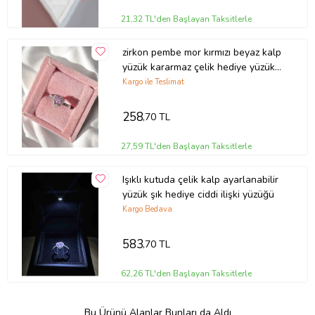
21,32 TL'den Başlayan Taksitlerle
zirkon pembe mor kırmızı beyaz kalp
yüzük kararmaz çelik hediye yüzük
ciddi ilişki yüzüğü
Kargo ile Teslimat
258
,70 TL
27,59 TL'den Başlayan Taksitlerle
Işıklı kutuda çelik kalp ayarlanabilir
yüzük şık hediye ciddi ilişki yüzüğü
Kargo Bedava
583
,70 TL
62,26 TL'den Başlayan Taksitlerle
Bu Ürünü Alanlar Bunları da Aldı