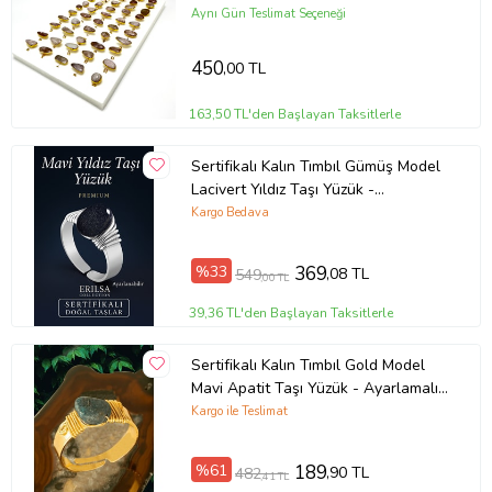
Kararmaz
Aynı Gün Teslimat Seçeneği
450
,00 TL
163,50 TL'den Başlayan Taksitlerle
Sertifikalı Kalın Tımbıl Gümüş Model
Lacivert Yıldız Taşı Yüzük -
Ayarlamalı (Çok Renkli)
Kargo Bedava
%33
369
,08 TL
549
,00 TL
39,36 TL'den Başlayan Taksitlerle
Sertifikalı Kalın Tımbıl Gold Model
Mavi Apatit Taşı Yüzük - Ayarlamalı
(Çok Renkli)
Kargo ile Teslimat
%61
189
,90 TL
482
,41 TL