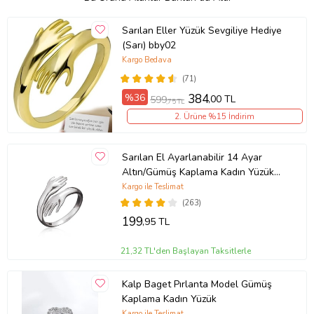
Sarılan Eller Yüzük Sevgiliye Hediye
(Sarı) bby02
Kargo Bedava
(71)
%36
384
,00 TL
599
,75 TL
2. Ürüne %15 İndirim
Sarılan El Ayarlanabilir 14 Ayar
Altın/Gümüş Kaplama Kadın Yüzük
(Gümüş)
Kargo ile Teslimat
(263)
199
,95 TL
21,32 TL'den Başlayan Taksitlerle
Kalp Baget Pırlanta Model Gümüş
Kaplama Kadın Yüzük
Kargo ile Teslimat