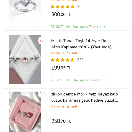
(7)
300
,00 TL
32,00 TL'den Başlayan Taksitlerle
Mistik Topaz Taşlı 14 Ayar Rose
Altın Kaplama Yüzük (Yavruağzı)
Kargo ile Teslimat
(739)
199
,95 TL
21,32 TL'den Başlayan Taksitlerle
zirkon pembe mor kırmızı beyaz kalp
yüzük kararmaz çelik hediye yüzük
ciddi ilişki yüzüğü
Kargo ile Teslimat
258
,70 TL