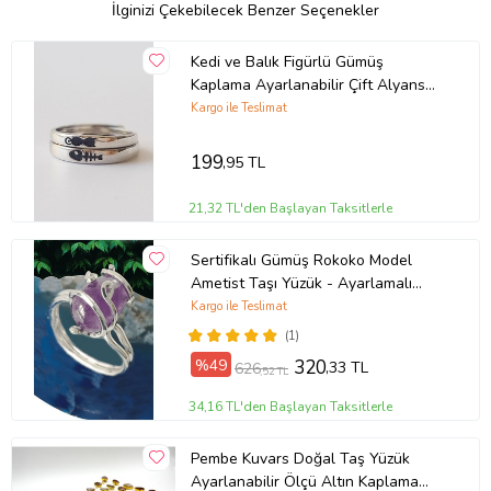
İlginizi Çekebilecek Benzer Seçenekler
Kedi ve Balık Figürlü Gümüş
Kaplama Ayarlanabilir Çift Alyans
Yüzük
Kargo ile Teslimat
199
,95 TL
21,32 TL'den Başlayan Taksitlerle
Sertifikalı Gümüş Rokoko Model
Ametist Taşı Yüzük - Ayarlamalı
(Çok Renkli)
Kargo ile Teslimat
(1)
%49
320
,33 TL
626
,52 TL
34,16 TL'den Başlayan Taksitlerle
Pembe Kuvars Doğal Taş Yüzük
Ayarlanabilir Ölçü Altın Kaplama