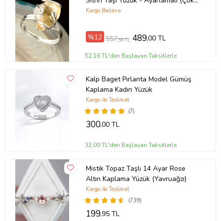
Sitrin Taşı Yüzük - Ayarlamalı (Çok
Renkli)
Kargo Bedava
%12
489
,00 TL
557
,58 TL
52,16 TL'den Başlayan Taksitlerle
Kalp Baget Pırlanta Model Gümüş
Kaplama Kadın Yüzük
Kargo ile Teslimat
(7)
300
,00 TL
32,00 TL'den Başlayan Taksitlerle
Mistik Topaz Taşlı 14 Ayar Rose
Altın Kaplama Yüzük (Yavruağzı)
Kargo ile Teslimat
(739)
199
,95 TL