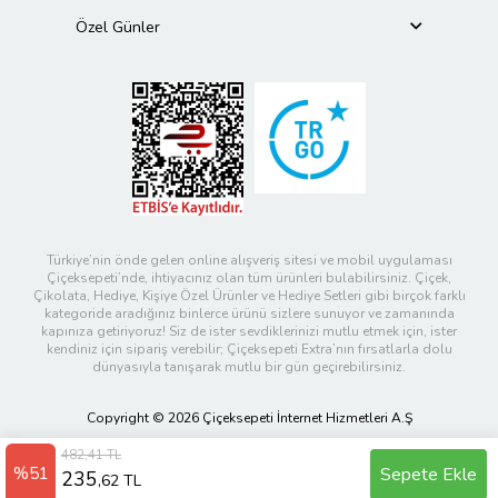
Özel Günler
Türkiye’nin önde gelen online alışveriş sitesi ve mobil uygulaması
Çiçeksepeti’nde, ihtiyacınız olan tüm ürünleri bulabilirsiniz. Çiçek,
Çikolata, Hediye, Kişiye Özel Ürünler ve Hediye Setleri gibi birçok farklı
kategoride aradığınız binlerce ürünü sizlere sunuyor ve zamanında
kapınıza getiriyoruz! Siz de ister sevdiklerinizi mutlu etmek için, ister
kendiniz için sipariş verebilir; Çiçeksepeti Extra’nın fırsatlarla dolu
dünyasıyla tanışarak mutlu bir gün geçirebilirsiniz.
Copyright © 2026 Çiçeksepeti İnternet Hizmetleri A.Ş
482,41 TL
%51
Sepete Ekle
235
,62 TL