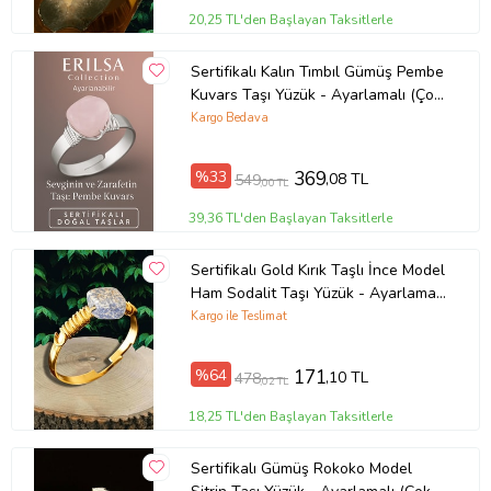
20,25 TL'den Başlayan Taksitlerle
Sertifikalı Kalın Tımbıl Gümüş Pembe
Kuvars Taşı Yüzük - Ayarlamalı (Çok
Renkli)
Kargo Bedava
%33
369
,08 TL
549
,00 TL
39,36 TL'den Başlayan Taksitlerle
Sertifikalı Gold Kırık Taşlı İnce Model
Ham Sodalit Taşı Yüzük - Ayarlamalı
(Çok Renkli)
Kargo ile Teslimat
%64
171
,10 TL
478
,02 TL
18,25 TL'den Başlayan Taksitlerle
Sertifikalı Gümüş Rokoko Model