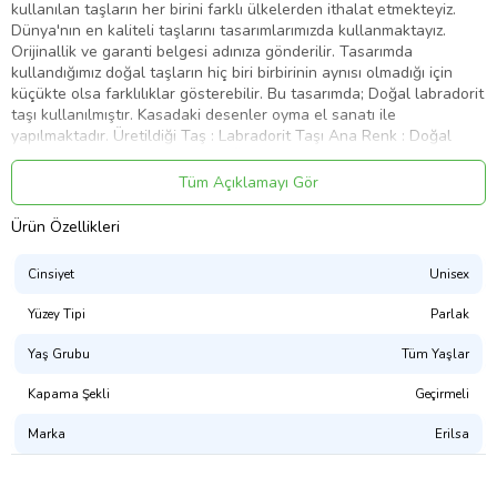
kullanılan taşların her birini farklı ülkelerden ithalat etmekteyiz.
Dünya'nın en kaliteli taşlarını tasarımlarımızda kullanmaktayız.
Orijinallik ve garanti belgesi adınıza gönderilir. Tasarımda
kullandığımız doğal taşların hiç biri birbirinin aynısı olmadığı için
küçükte olsa farklılıklar gösterebilir. Bu tasarımda; Doğal labradorit
taşı kullanılmıştır. Kasadaki desenler oyma el sanatı ile
yapılmaktadır. Üretildiği Taş : Labradorit Taşı Ana Renk : Doğal
Renk Ağırlık : 10-15 Gr Parmak Ölçüsü : Ayarlanabilir Mekanizmalı
Her Parmağa Uyumlu! - Maden: Sıvı ve kimyasal temasında renk
Tüm Açıklamayı Gör
atar (Lak Kaplamalı)
Ürün Özellikleri
Ürün Kodu:
kcm95040771
Cinsiyet
Unisex
Yüzey Tipi
Parlak
Yaş Grubu
Tüm Yaşlar
Kapama Şekli
Geçirmeli
Marka
Erilsa