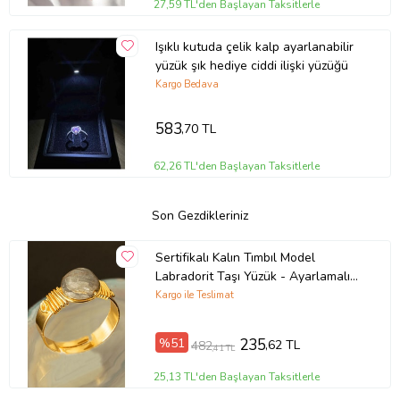
27,59 TL'den Başlayan Taksitlerle
Işıklı kutuda çelik kalp ayarlanabilir
yüzük şık hediye ciddi ilişki yüzüğü
Kargo Bedava
583
,70 TL
62,26 TL'den Başlayan Taksitlerle
Son Gezdikleriniz
Sertifikalı Kalın Tımbıl Model
Labradorit Taşı Yüzük - Ayarlamalı
(Çok Renkli)
Kargo ile Teslimat
%51
235
,62 TL
482
,41 TL
25,13 TL'den Başlayan Taksitlerle