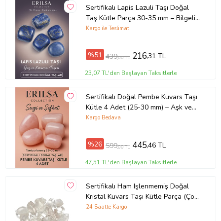
Sertifikalı Lapis Lazuli Taşı Doğal
Taş Kütle Parça 30-35 mm – Bilgelik
ve Şans Taşı (Çok Renkli)
Kargo ile Teslimat
%51
216
,31 TL
439
,00 TL
23,07 TL'den Başlayan Taksitlerle
Sertifikalı Doğal Pembe Kuvars Taşı
Kütle 4 Adet (25-30 mm) – Aşk ve
Huzur Enerjisi
Kargo Bedava
%26
445
,46 TL
599
,00 TL
47,51 TL'den Başlayan Taksitlerle
Sertifikalı Ham Işlenmemiş Doğal
Kristal Kuvars Taşı Kütle Parça (Çok
Renkli)
24 Saatte Kargo