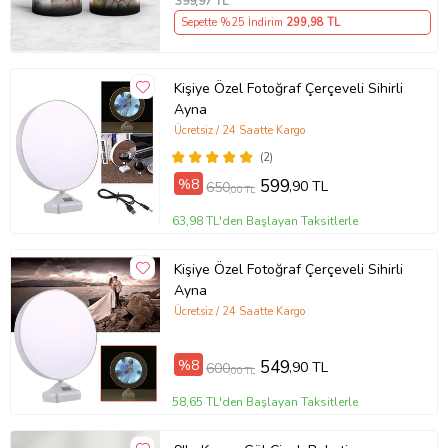
399
,97 TL
Hediyesi
Sepette %25 İndirim
299
,98 TL
Kişiye Özel Fotoğraf Çerçeveli Sihirli
Ayna
Ücretsiz / 24 Saatte Kargo
(2)
%8
599
,90 TL
650
,00 TL
63,98 TL'den Başlayan Taksitlerle
Kişiye Özel Fotoğraf Çerçeveli Sihirli
Ayna
Ücretsiz / 24 Saatte Kargo
%8
549
,90 TL
600
,00 TL
58,65 TL'den Başlayan Taksitlerle