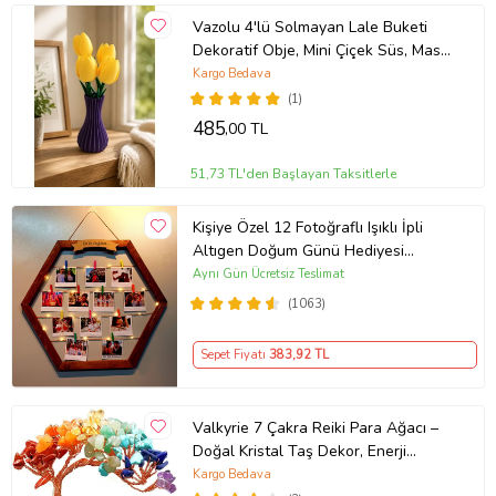
Vazolu 4'lü Solmayan Lale Buketi
Dekoratif Obje, Mini Çiçek Süs, Masa
Raf Komodin Dekoru, Hediye Ürünü
Kargo Bedava
Vazolu Lale Buketi
(1)
485
,00 TL
51,73 TL'den Başlayan Taksitlerle
Kişiye Özel 12 Fotoğraflı Işıklı İpli
Altıgen Doğum Günü Hediyesi
Fotoğraf Panosu
Aynı Gün Ücretsiz Teslimat
(1063)
Sepet Fiyatı
383
,92 TL
Valkyrie 7 Çakra Reiki Para Ağacı –
Doğal Kristal Taş Dekor, Enerji
Dengeleme, Feng Shui, Şans ve
Kargo Bedava