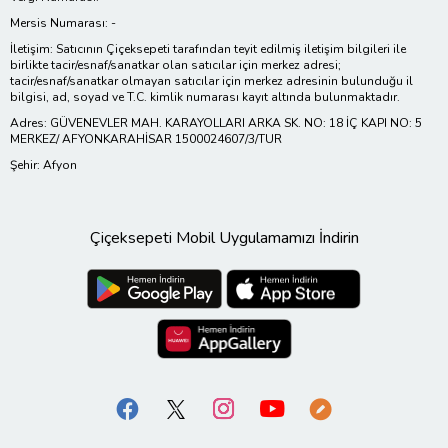
Mersis Numarası: -
İletişim: Satıcının Çiçeksepeti tarafından teyit edilmiş iletişim bilgileri ile
birlikte tacir/esnaf/sanatkar olan satıcılar için merkez adresi;
tacir/esnaf/sanatkar olmayan satıcılar için merkez adresinin bulunduğu il
bilgisi, ad, soyad ve T.C. kimlik numarası kayıt altında bulunmaktadır.
Adres: GÜVENEVLER MAH. KARAYOLLARI ARKA SK. NO: 18 İÇ KAPI NO: 5
MERKEZ/ AFYONKARAHİSAR 1500024607/3/TUR
Şehir: Afyon
Çiçeksepeti Mobil Uygulamamızı İndirin