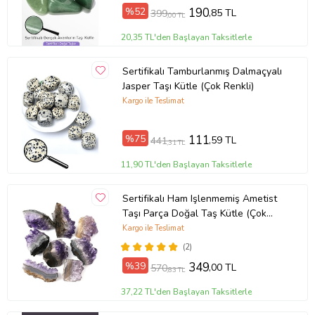
%52
190
,85 TL
399
,00 TL
20,35 TL'den Başlayan Taksitlerle
Sertifikalı Tamburlanmış Dalmaçyalı
Jasper Taşı Kütle (Çok Renkli)
Kargo ile Teslimat
%75
111
,59 TL
441
,31 TL
11,90 TL'den Başlayan Taksitlerle
Sertifikalı Ham Işlenmemiş Ametist
Taşı Parça Doğal Taş Kütle (Çok
Renkli)
Kargo ile Teslimat
(2)
%39
349
,00 TL
570
,83 TL
37,22 TL'den Başlayan Taksitlerle