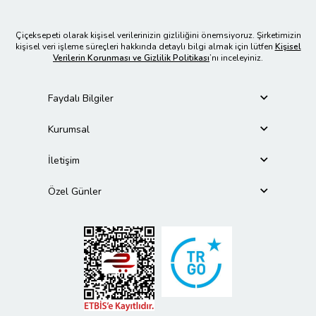
Çiçeksepeti olarak kişisel verilerinizin gizliliğini önemsiyoruz. Şirketimizin
kişisel veri işleme süreçleri hakkında detaylı bilgi almak için lütfen
Kişisel
Verilerin Korunması ve Gizlilik Politikası
’nı inceleyiniz.
Faydalı Bilgiler
Kurumsal
İletişim
Özel Günler