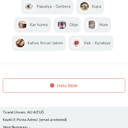
Papatya - Gerbera
Kupa
Kar küresi
Obje
Mum
Kahve fincan takımı
Kek - Kurabiye
Hata Bildir
Ticaret Ünvanı: ALİ ALTUĞ
Kayıtlı E-Posta Adresi:
[email protected]
Vergi Numarası: -