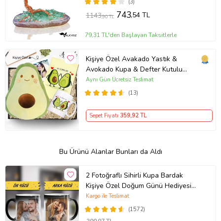
Pozitif Enerji
(3)
743
,54 TL
1143
,90 TL
79,31 TL'den Başlayan Taksitlerle
Kişiye Özel Avakado Yastık &
Avokado Kupa & Defter Kutulu
Hediye Seti
Aynı Gün Ücretsiz Teslimat
(13)
Sepet Fiyatı
359
,92 TL
Bu Ürünü Alanlar Bunları da Aldı
2 Fotoğraflı Sihirli Kupa Bardak
Kişiye Özel Doğum Günü Hediyesi
Sevgiliye Hediye Anneye Babaya
Kargo ile Teslimat
Ablaya Abiye Kız Erkek Kardeşe
(1572)
Arkadaşa Resimli Günü Yıl Dönümü