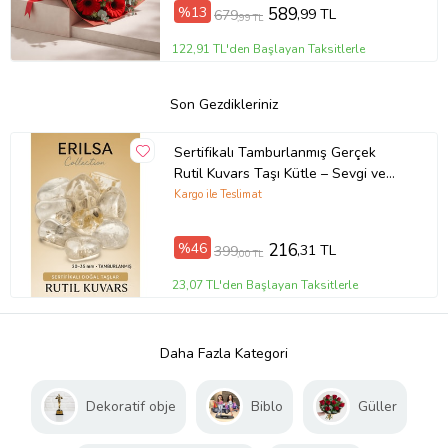
%13
589
,99 TL
679
,99 TL
122,91 TL'den Başlayan Taksitlerle
Son Gezdikleriniz
Sertifikalı Tamburlanmış Gerçek
Rutil Kuvars Taşı Kütle – Sevgi ve
Stres Taşı (Çok Renkli)
Kargo ile Teslimat
%46
216
,31 TL
399
,00 TL
23,07 TL'den Başlayan Taksitlerle
Daha Fazla Kategori
Dekoratif obje
Biblo
Güller