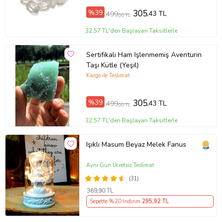
%39
305
,43 TL
499
,00 TL
32,57 TL'den Başlayan Taksitlerle
Sertifikalı Ham Işlenmemiş Aventurin
Taşı Kütle (Yeşil)
Kargo ile Teslimat
%39
305
,43 TL
499
,00 TL
32,57 TL'den Başlayan Taksitlerle
Işıklı Masum Beyaz Melek Fanus
Aynı Gün Ücretsiz Teslimat
(31)
369
,90 TL
Sepette %20 İndirim
295
,92 TL