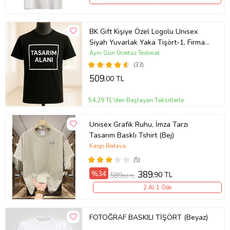
BK Gift Kişiye Özel Logolu Unisex
Siyah Yuvarlak Yaka Tişört-1, Firma
T-shirt, Logolu T-shirt, Sevgiliye
Aynı Gün Ücretsiz Teslimat
Hediye
(33)
509
,00 TL
54,29 TL'den Başlayan Taksitlerle
Unisex Grafik Ruhu, İmza Tarzı
Tasarım Basklı Tshirt (Bej)
Kargo Bedava
(5)
%34
389
,90 TL
589
,90 TL
2 Al 1 Öde
FOTOĞRAF BASKILI TİŞÖRT (Beyaz)