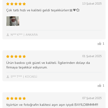
13 Şubat 2025
Çok tatlı hızlı ve kaliteli geldi teşekkürlerr🎀💗💞
N*** K***
ANKARA
1
01 Şubat 2025
Ürün baskısı çok güzel ve kaliteli. İlgilerinden dolayı da
firmaya teşekkür ediyorum.
S*** T***
KOCAELİ
1
07 Şubat 2025
tişörtün ve fotoğrafın kalitesi aşırı aşırı iyiydi BAYILDIIIMMM!!!