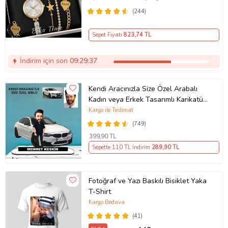
BİLEKLİK HEDİYE Altın Renk - Kız
(244)
Arkadaşa hediye (Altın)
Sepet Fiyatı
823
,74 TL
İndirim için son
09:29:37
Kendi Aracınızla Size Özel Arabalı
Kadın veya Erkek Tasarımlı Karikatür
Biblo , Babalar Günü Hediyesi,
Kargo ile Teslimat
Erkeğe Hediye, Rent A Car Hediyesi
(749)
399
,90 TL
Sepette 110 TL İndirim
289
,90 TL
Fotoğraf ve Yazı Baskılı Bisiklet Yaka
T-Shirt
Kargo Bedava
(41)