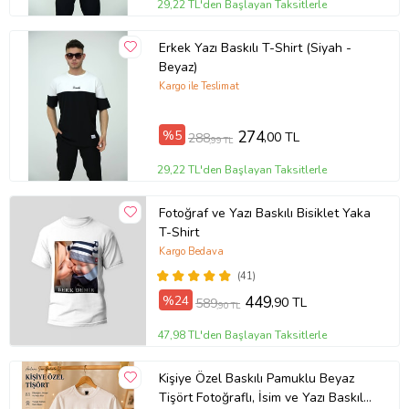
29,22 TL'den Başlayan Taksitlerle
Erkek Yazı Baskılı T-Shirt (Siyah -
Beyaz)
Kargo ile Teslimat
%5
274
,00 TL
288
,99 TL
29,22 TL'den Başlayan Taksitlerle
Fotoğraf ve Yazı Baskılı Bisiklet Yaka
T-Shirt
Kargo Bedava
(41)
%24
449
,90 TL
589
,90 TL
47,98 TL'den Başlayan Taksitlerle
Kişiye Özel Baskılı Pamuklu Beyaz
Tişört Fotoğraflı, İsim ve Yazı Baskılı