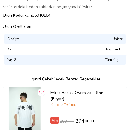
resimlerdeki beden tablodan seçim yapabilirsiniz
Ürün Kodu:
kcm85940164
Ürün Özellikleri
Cinsiyet
Unisex
Kalıp
Regular Fit
Yaş Grubu
Tüm Yaşlar
İlginizi Çekebilecek Benzer Seçenekler
Erkek Baskılı Oversize T-Shirt
(Beyaz)
Kargo ile Teslimat
%5
274
,00 TL
288
,99 TL