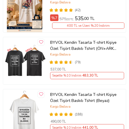
Unisex Bisiklet Yaka
Kargo Bedava
(42)
%7
535
,00 TL
575
,00 TL
400 TL ve Üzeri %20 İndirim
BYVOL Kendin Tasarla T-shirt Kişiye
Özel Tişört Baskılı Tshirt (ÖN+ARKA
BASKI) (Siyah)
Kargo Bedava
(79)
537
,00 TL
Sepette %10 İndirim
483
,30 TL
BYVOL Kendin Tasarla T-shirt Kişiye
Özel Tişört Baskılı Tshirt (Beyaz)
Kargo Bedava
(188)
490
,00 TL
Sepette %10 İndirim
441
,00 TL