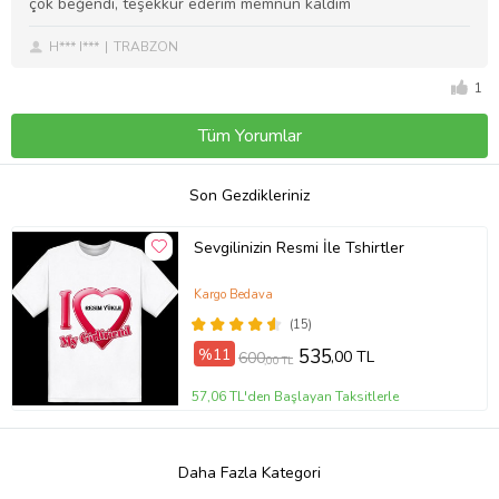
çok beğendi, teşekkür ederim memnun kaldım
H*** I***
TRABZON
1
Tüm Yorumlar
Son Gezdikleriniz
Sevgilinizin Resmi İle Tshirtler
Kargo Bedava
(15)
%11
535
,00 TL
600
,00 TL
57,06 TL'den Başlayan Taksitlerle
Daha Fazla Kategori