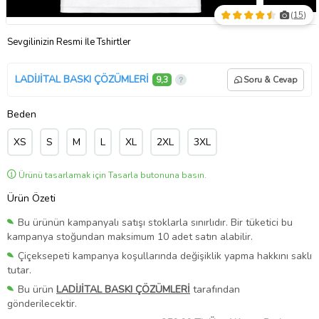
(
15
)
Sevgilinizin Resmi İle Tshirtler
LADİJİTAL BASKI ÇÖZÜMLERİ
9,3
Soru & Cevap
Beden
XS
S
M
L
XL
2XL
3XL
Ürünü tasarlamak için Tasarla butonuna basın.
Ürün Özeti
Bu ürünün kampanyalı satışı stoklarla sınırlıdır. Bir tüketici bu
kampanya stoğundan maksimum 10 adet satın alabilir.
Çiçeksepeti kampanya koşullarında değişiklik yapma hakkını saklı
tutar.
Bu ürün
LADİJİTAL BASKI ÇÖZÜMLERİ
tarafından
gönderilecektir.