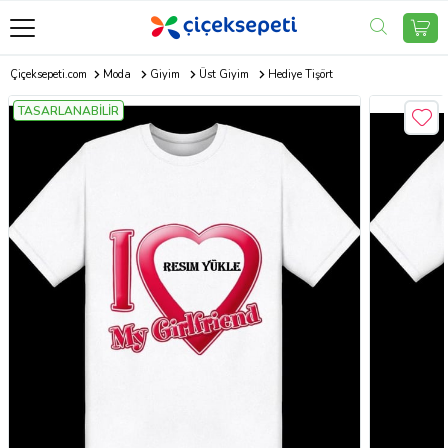
Çiçeksepeti.com
Moda
Giyim
Üst Giyim
Hediye Tişört
TASARLANABİLİR