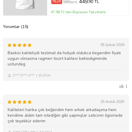
%24
449
,90 TL
589
,90 TL
47,98 TL'den Başlayan Taksitlerle
Yorumlar (15)
05 Şubat 2026
Baskisi kaliteliydi teslimat da hızlıydı oldukca begendim fiyatı
uygun olmasina ragmen tisort kalitesi bekledigiminde
ustundeg
E*** B*** A***
BURSA
1
25 Aralık 2025
Kaliteleri harika çok beğendim hem erkek arkadaşıma hem
kendime aldım tam istediğim gibi yapmışlar satıcının ilgisinede
çok teşekkür ederim