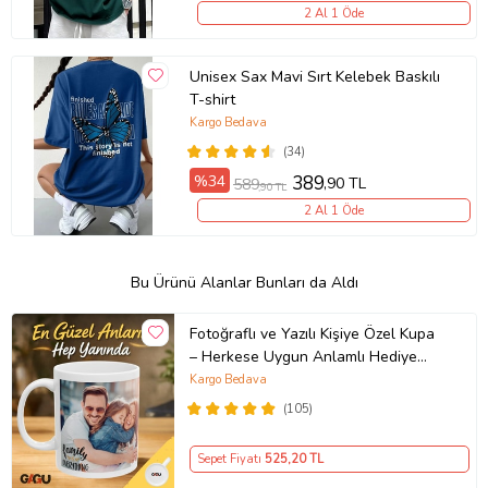
2 Al 1 Öde
Unisex Sax Mavi Sırt Kelebek Baskılı
T-shirt
Kargo Bedava
(34)
%34
389
,90 TL
589
,90 TL
2 Al 1 Öde
Bu Ürünü Alanlar Bunları da Aldı
Fotoğraflı ve Yazılı Kişiye Özel Kupa
– Herkese Uygun Anlamlı Hediye
Porselen Baskılı Kupa (Beyaz)
Kargo Bedava
(105)
Sepet Fiyatı
525
,20 TL