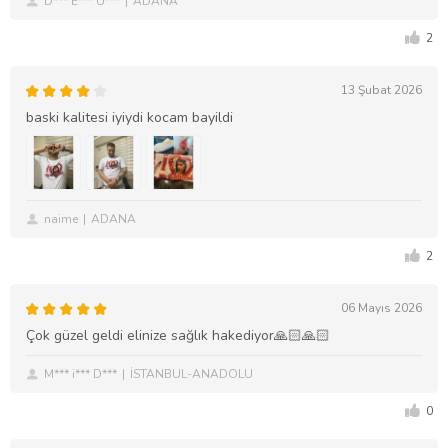
D*** E*** U***
ADANA
2
13 Şubat 2026
baski kalitesi iyiydi kocam bayildi
naime
ADANA
2
06 Mayıs 2026
Çok güzel geldi elinize sağlık hakediyor🙏🏻🙏🏻
M*** i*** D***
İSTANBUL-ANADOLU
0