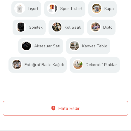
Tişört
Spor T-shirt
Kupa
Gömlek
Kol Saati
Biblo
Aksesuar Seti
Kanvas Tablo
Fotoğraf Baskı Kağıdı
Dekoratif Plaklar
Hata Bildir