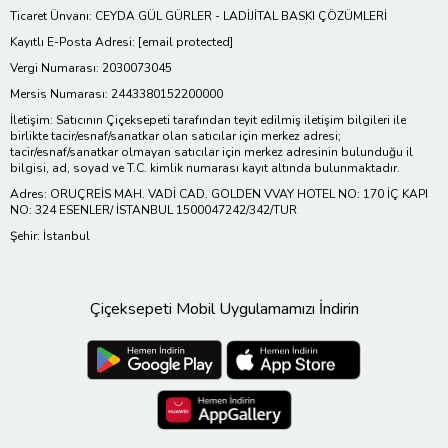
Ticaret Ünvanı: CEYDA GÜL GÜRLER - LADİJİTAL BASKI ÇÖZÜMLERİ
Kayıtlı E-Posta Adresi:
[email protected]
Vergi Numarası: 2030073045
Mersis Numarası: 2443380152200000
İletişim: Satıcının Çiçeksepeti tarafından teyit edilmiş iletişim bilgileri ile
birlikte tacir/esnaf/sanatkar olan satıcılar için merkez adresi;
tacir/esnaf/sanatkar olmayan satıcılar için merkez adresinin bulunduğu il
bilgisi, ad, soyad ve T.C. kimlik numarası kayıt altında bulunmaktadır.
Adres: ORUÇREİS MAH. VADİ CAD. GOLDEN VVAY HOTEL NO: 170 İÇ KAPI
NO: 324 ESENLER/ İSTANBUL 1500047242/342/TUR
Şehir: İstanbul
Çiçeksepeti Mobil Uygulamamızı İndirin