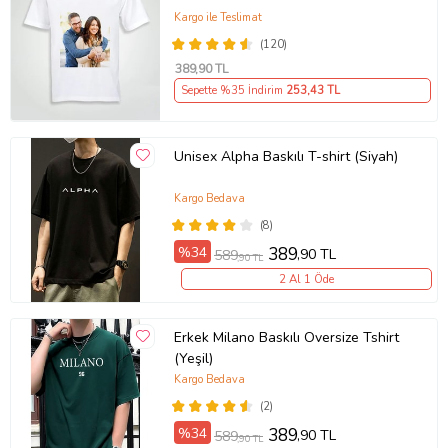
Kargo ile Teslimat
(120)
389
,90 TL
Sepette %35 İndirim
253
,43 TL
Unisex Alpha Baskılı T-shirt (Siyah)
Kargo Bedava
(8)
%34
389
,90 TL
589
,90 TL
2 Al 1 Öde
Erkek Milano Baskılı Oversize Tshirt
(Yeşil)
Kargo Bedava
(2)
%34
389
,90 TL
589
,90 TL