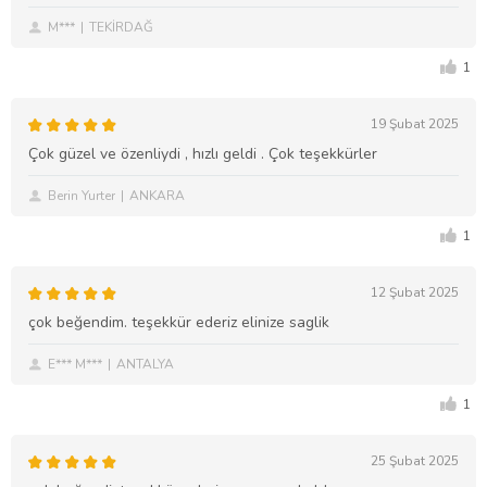
M***
TEKİRDAĞ
1
19 Şubat 2025
Çok güzel ve özenliydi , hızlı geldi . Çok teşekkürler
Berin Yurter
ANKARA
1
12 Şubat 2025
çok beğendim. teşekkür ederiz elinize saglik
E*** M***
ANTALYA
1
25 Şubat 2025