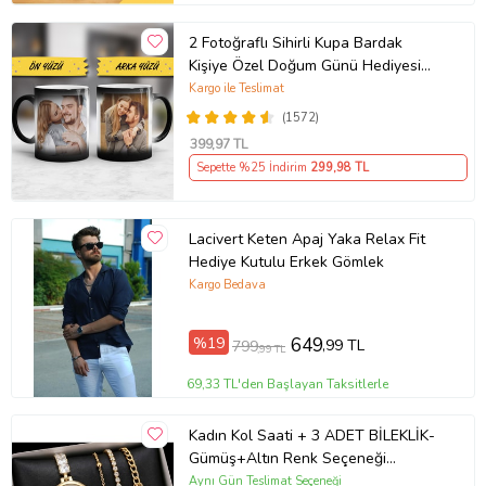
2 Fotoğraflı Sihirli Kupa Bardak
Kişiye Özel Doğum Günü Hediyesi
Sevgiliye Hediye Anneye Babaya
Kargo ile Teslimat
Ablaya Abiye Kız Erkek Kardeşe
(1572)
Arkadaşa Resimli Günü Yıl Dönümü
399
,97 TL
Hediyesi
Sepette %25 İndirim
299
,98 TL
Lacivert Keten Apaj Yaka Relax Fit
Hediye Kutulu Erkek Gömlek
Kargo Bedava
%19
649
,99 TL
799
,99 TL
69,33 TL'den Başlayan Taksitlerle
Kadın Kol Saati + 3 ADET BİLEKLİK-
Gümüş+Altın Renk Seçeneği
ayarlanabilir kordon Kadın Kol Saati
Aynı Gün Teslimat Seçeneği