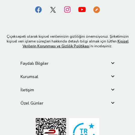
Çiçeksepeti olarak kişisel verilerinizin gizliliğini önemsiyoruz. Şirketimizin
kişisel veri işleme süreçleri hakkında detaylı bilgi almak için lütfen
Kişisel
Verilerin Korunması ve Gizlilik Politikası
’nı inceleyiniz.
Faydalı Bilgiler
Kurumsal
İletişim
Özel Günler