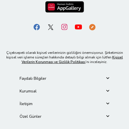
Çiçeksepeti olarak kişisel verilerinizin gizliliğini önemsiyoruz. Şirketimizin
kişisel veri işleme süreçleri hakkında detaylı bilgi almak için lütfen
Kişisel
Verilerin Korunması ve Gizlilik Politikası
’nı inceleyiniz.
Faydalı Bilgiler
Kurumsal
İletişim
Özel Günler