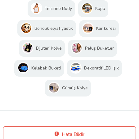
Emzirme Body
Kupa
Boncuk elyaf yastık
Kar küresi
Bijuteri Kolye
Peluş Buketler
Kelebek Buketi
Dekoratif LED Işık
Gümüş Kolye
Hata Bildir