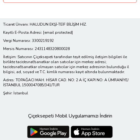
Ticaret Ünvanı: HALUDUN EKŞİ-TEİF BİLİŞİM HİZ.
Kayıtlı E-Posta Adresi:
[email protected]
Vergi Numarası: 3300219192
Mersis Numarası: 2431148320800028
İletişim: Satıcının Çiçeksepeti tarafından teyit edilmiş iletişim bilgileri ile
birlikte tacir/esnaf/sanatkar olan satıcılar için merkez adresi;
tacir/esnaf/sanatkar olmayan satıcılar için merkez adresinin bulunduğu il
bilgisi, ad, soyad ve T.C. kimlik numarası kayıt altında bulunmaktadır.
Adres: TOPAĞACI MAH. HİSAR CAD. NO: 2 A İÇ KAPI NO: A ÜMRANİYE/
İSTANBUL 1500047085/341/TUR
Şehir: İstanbul
Çiçeksepeti Mobil Uygulamamızı İndirin