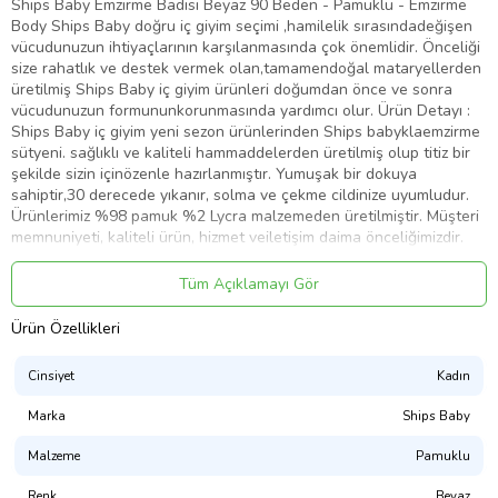
Ships Baby Emzirme Badisi Beyaz 90 Beden - Pamuklu - Emzirme
Body Ships Baby doğru iç giyim seçimi ,hamilelik sırasındadeğişen
vücudunuzun ihtiyaçlarının karşılanmasında çok önemlidir. Önceliği
size rahatlık ve destek vermek olan,tamamendoğal mataryellerden
üretilmiş Ships Baby iç giyim ürünleri doğumdan önce ve sonra
vücudunuzun formununkorunmasında yardımcı olur. Ürün Detayı :
Ships Baby iç giyim yeni sezon ürünlerinden Ships babyklaemzirme
sütyeni. sağlıklı ve kaliteli hammaddelerden üretilmiş olup titiz bir
şekilde sizin içinözenle hazırlanmıştır. Yumuşak bir dokuya
sahiptir,30 derecede yıkanır, solma ve çekme cildinize uyumludur.
Ürünlerimiz %98 pamuk %2 Lycra malzemeden üretilmiştir. Müşteri
memnuniyeti, kaliteli ürün, hizmet veiletişim daima önceliğimizdir.
Sayın tüketici,satın almış olduğunuz bu ürünün cilt kanserine neden
olabilecek hiçbirkanserojen madde içermediği Azo testi ile
Tüm Açıklamayı Gör
belgelenmiştir. Bundan sonra da yapacağınız tüm alışverişlerinizde
Azo testindengeçerek hiçbir kanserojen madde içermediği
Ürün Özellikleri
belgelenmiş olan ürünleri tercih etmeniz sağlığınız açısından
çokönemlidir. Uyarı : HİJYEN KURALLARI GEREĞİ İÇ
Cinsiyet
Kadın
GİYİMÜRÜNLERİMİZDE İADE VE DEĞİŞİM YAPILMAMAKTADIR. Bu
uygulamanın amacı müşterilerimize sağlıklı vehijyenik ürünler
Marka
Ships Baby
sunabilmektir.
Malzeme
Pamuklu
Ürün Kodu:
kc4319302
Renk
Beyaz