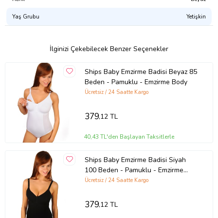
Yaş Grubu
Yetişkin
İlginizi Çekebilecek Benzer Seçenekler
Ships Baby Emzirme Badisi Beyaz 85
Beden - Pamuklu - Emzirme Body
Ücretsiz / 24 Saatte Kargo
379
,12 TL
40,43 TL'den Başlayan Taksitlerle
Ships Baby Emzirme Badisi Siyah
100 Beden - Pamuklu - Emzirme
Body
Ücretsiz / 24 Saatte Kargo
379
,12 TL