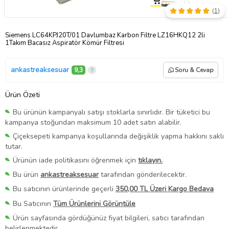
(
1
)
Siemens LC64KPJ20T/01 Davlumbaz Karbon Filtre LZ16HKQ12 2li
1Takım Bacasız Aspiratör Kömür Filtresi
ankastreaksesuar
9,3
Soru & Cevap
Ürün Özeti
Bu ürünün kampanyalı satışı stoklarla sınırlıdır. Bir tüketici bu
kampanya stoğundan maksimum 10 adet satın alabilir.
Çiçeksepeti kampanya koşullarında değişiklik yapma hakkını saklı
tutar.
Ürünün iade politikasını öğrenmek için
tıklayın.
Bu ürün
ankastreaksesuar
tarafından gönderilecektir.
Bu satıcının ürünlerinde geçerli
350,00 TL Üzeri Kargo Bedava
Bu Satıcının
Tüm Ürünlerini Görüntüle
Ürün sayfasında gördüğünüz fiyat bilgileri, satıcı tarafından
belirlenmektedir.