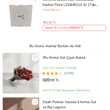
Karbon Filtre LZ16HKG14 2li 1Takım
Bacasız Aspiratör Kömür Filtresi
Kargo Bedava
952
,00 TL
Sepette %10 İndirim
856
,80 TL
Bu Ürünü Alanlar Bunları da Aldı
9'lu Kırmızı Gül Çiçek Buketi
Aynı Gün Ücretsiz Teslimat
(37078)
689
,99 TL
143,74 TL'den Başlayan Taksitlerle
Siyah Polimer Vazoda 5 Kırmızı Gül
ve Bej Lagurus