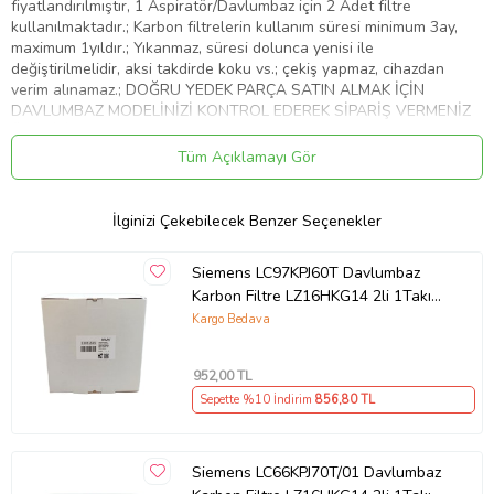
fiyatlandırılmıştır, 1 Aspiratör/Davlumbaz için 2 Adet filtre
kullanılmaktadır.; Karbon filtrelerin kullanım süresi minimum 3ay,
maximum 1yıldır.; Yıkanmaz, süresi dolunca yenisi ile
değiştirilmelidir, aksi takdirde koku vs.; çekiş yapmaz, cihazdan
verim alınamaz.; DOĞRU YEDEK PARÇA SATIN ALMAK İÇİN
DAVLUMBAZ MODELİNİZİ KONTROL EDEREK SİPARİŞ VERMENİZ
ÖNERİLİR.
Tüm Açıklamayı Gör
Ürün Kodu:
kcm92983069
İlginizi Çekebilecek Benzer Seçenekler
Siemens LC97KPJ60T Davlumbaz
Karbon Filtre LZ16HKG14 2li 1Takım
Bacasız Aspiratör Kömür Filtresi
Kargo Bedava
952
,00 TL
Sepette %10 İndirim
856
,80 TL
Siemens LC66KPJ70T/01 Davlumbaz