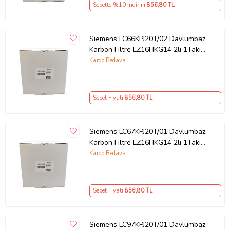
Sepette %10 İndirim
856
,80 TL
Siemens LC66KPJ20T/02 Davlumbaz
Karbon Filtre LZ16HKG14 2li 1Takım
Bacasız Aspiratör Kömür Filtresi
Kargo Bedava
Sepet Fiyatı
856
,80 TL
Siemens LC67KPJ20T/01 Davlumbaz
Karbon Filtre LZ16HKG14 2li 1Takım
Bacasız Aspiratör Kömür Filtresi
Kargo Bedava
Sepet Fiyatı
856
,80 TL
Siemens LC97KPJ20T/01 Davlumbaz