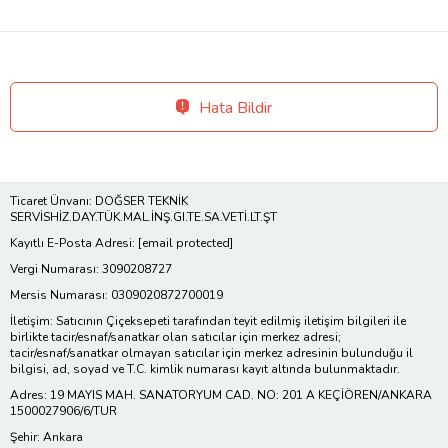
Hata Bildir
Ticaret Ünvanı: DOĞSER TEKNİK
SERVİSHİZ.DAY.TÜK.MAL.İNŞ.GI.TE.SA.VETİ.LT.ŞT
Kayıtlı E-Posta Adresi:
[email protected]
Vergi Numarası: 3090208727
Mersis Numarası: 0309020872700019
İletişim: Satıcının Çiçeksepeti tarafından teyit edilmiş iletişim bilgileri ile
birlikte tacir/esnaf/sanatkar olan satıcılar için merkez adresi;
tacir/esnaf/sanatkar olmayan satıcılar için merkez adresinin bulunduğu il
bilgisi, ad, soyad ve T.C. kimlik numarası kayıt altında bulunmaktadır.
Adres: 19 MAYIS MAH. SANATORYUM CAD. NO: 201 A KEÇİÖREN/ANKARA
1500027906/6/TUR
Şehir: Ankara