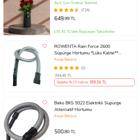
Aynı Gün Ücretsiz Teslimat
(724)
649
,99 TL
135,41 TL'den Başlayan Taksitlerle
ROWENTA Rain Force 2600
Süpürge Hortumu *Lüks Kalite**
Uyumlu
Kargo Bedava
(1)
394
,45 TL
Sepette %10 İndirim
355
,01 TL
Beko BKS 9322 Elektrikli Süpürge
Alternatif Hortumu
Kargo Bedava
500
,80 TL