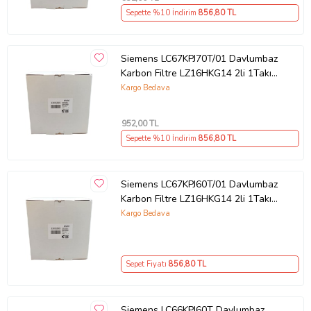
Sepette %10 İndirim
856
,80 TL
Siemens LC67KPJ70T/01 Davlumbaz
Karbon Filtre LZ16HKG14 2li 1Takım
Bacasız Aspiratör Kömür Filtresi
Kargo Bedava
952
,00 TL
Sepette %10 İndirim
856
,80 TL
Siemens LC67KPJ60T/01 Davlumbaz
Karbon Filtre LZ16HKG14 2li 1Takım
Bacasız Aspiratör Kömür Filtresi
Kargo Bedava
Sepet Fiyatı
856
,80 TL
Siemens LC66KPJ60T Davlumbaz