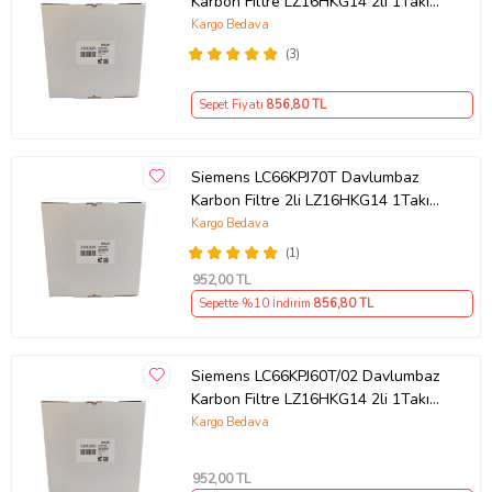
Karbon Filtre LZ16HKG14 2li 1Takım
Bacasız Aspiratör Kömür Filtresi
Kargo Bedava
(3)
Sepet Fiyatı
856
,80 TL
Siemens LC66KPJ70T Davlumbaz
Karbon Filtre 2li LZ16HKG14 1Takım
Bacasız Aspiratör Kömür Filtresi
Kargo Bedava
(1)
952
,00 TL
Sepette %10 İndirim
856
,80 TL
Siemens LC66KPJ60T/02 Davlumbaz
Karbon Filtre LZ16HKG14 2li 1Takım
Bacasız Aspiratör Kömür Filtresi
Kargo Bedava
952
,00 TL