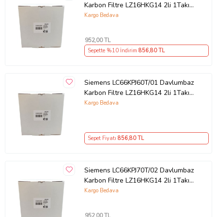
Karbon Filtre LZ16HKG14 2li 1Takım
Bacasız Aspiratör Kömür Filtresi
Kargo Bedava
952
,00 TL
Sepette %10 İndirim
856
,80 TL
Siemens LC66KPJ60T/01 Davlumbaz
Karbon Filtre LZ16HKG14 2li 1Takım
Bacasız Aspiratör Kömür Filtresi
Kargo Bedava
Sepet Fiyatı
856
,80 TL
Siemens LC66KPJ70T/02 Davlumbaz
Karbon Filtre LZ16HKG14 2li 1Takım
Bacasız Aspiratör Kömür Filtresi
Kargo Bedava
952
,00 TL