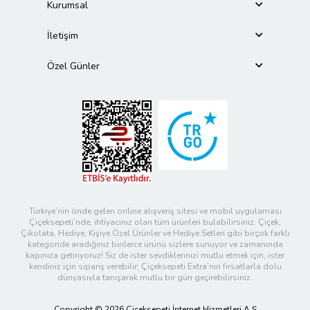
Kurumsal
İletişim
Özel Günler
Türkiye’nin önde gelen online alışveriş sitesi ve mobil uygulaması
Çiçeksepeti’nde, ihtiyacınız olan tüm ürünleri bulabilirsiniz. Çiçek,
Çikolata, Hediye, Kişiye Özel Ürünler ve Hediye Setleri gibi birçok farklı
kategoride aradığınız binlerce ürünü sizlere sunuyor ve zamanında
kapınıza getiriyoruz! Siz de ister sevdiklerinizi mutlu etmek için, ister
kendiniz için sipariş verebilir; Çiçeksepeti Extra’nın fırsatlarla dolu
dünyasıyla tanışarak mutlu bir gün geçirebilirsiniz.
Copyright © 2026 Çiçeksepeti İnternet Hizmetleri A.Ş