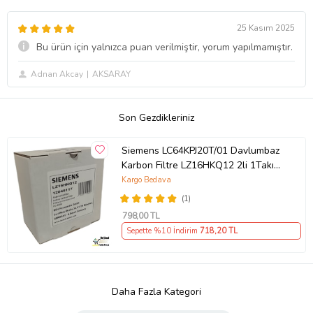
25 Kasım 2025
Bu ürün için yalnızca puan verilmiştir, yorum yapılmamıştır.
Adnan Akcay
AKSARAY
Son Gezdikleriniz
Siemens LC64KPJ20T/01 Davlumbaz
Karbon Filtre LZ16HKQ12 2li 1Takım
Bacasız Aspiratör Kömür Filtresi
Kargo Bedava
(1)
798
,00 TL
Sepette %10 İndirim
718
,20 TL
Daha Fazla Kategori