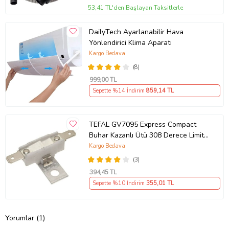
53,41 TL'den Başlayan Taksitlerle
DailyTech Ayarlanabilir Hava
Yönlendirici Klima Aparatı
Kargo Bedava
(8)
999
,00 TL
Sepette %14 İndirim
859
,14 TL
TEFAL GV7095 Express Compact
Buhar Kazanlı Ütü 308 Derece Limit
Termik Termostat Uyumlu
Kargo Bedava
(3)
394
,45 TL
Sepette %10 İndirim
355
,01 TL
Yorumlar (1)