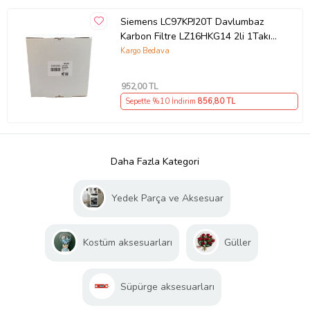
Siemens LC97KPJ20T Davlumbaz
Karbon Filtre LZ16HKG14 2li 1Takım
Bacasız Aspiratör Kömür Filtresi
Kargo Bedava
952
,00 TL
Sepette %10 İndirim
856
,80 TL
Daha Fazla Kategori
Yedek Parça ve Aksesuar
Kostüm aksesuarları
Güller
Süpürge aksesuarları