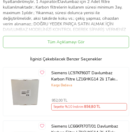
fiyatlandırılmıştır, 1 Aspiratör/Davlumbaz için 2 Adet filtre
kullanılmaktadır.; Karbon filtrelerin kullanım süresi minimum 3ay,
maximum 1yıldır.; Yıkanmaz, süresi dolunca yenisi ile
değiştirilmelidir, aksi takdirde koku vs.; çekiş yapmaz, cihazdan
verim alınamaz.; DOĞRU YEDEK PARÇA SATIN ALMAK İÇİN
DAVLUMBAZ MODELİNİZİ KONTROL EDEREK SİPARİŞ VERMENİZ
ÖNERİLİR.
Tüm Açıklamayı Gör
Ürün Kodu:
kcm14535321
İlginizi Çekebilecek Benzer Seçenekler
Siemens LC97KPJ60T Davlumbaz
Karbon Filtre LZ16HKG14 2li 1Takım
Bacasız Aspiratör Kömür Filtresi
Kargo Bedava
952
,00 TL
Sepette %10 İndirim
856
,80 TL
Siemens LC66KPJ70T/01 Davlumbaz