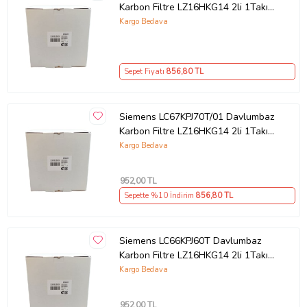
Karbon Filtre LZ16HKG14 2li 1Takım
Bacasız Aspiratör Kömür Filtresi
Kargo Bedava
Sepet Fiyatı
856
,80 TL
Siemens LC67KPJ70T/01 Davlumbaz
Karbon Filtre LZ16HKG14 2li 1Takım
Bacasız Aspiratör Kömür Filtresi
Kargo Bedava
952
,00 TL
Sepette %10 İndirim
856
,80 TL
Siemens LC66KPJ60T Davlumbaz
Karbon Filtre LZ16HKG14 2li 1Takım
Bacasız Aspiratör Kömür Filtresi
Kargo Bedava
952
,00 TL