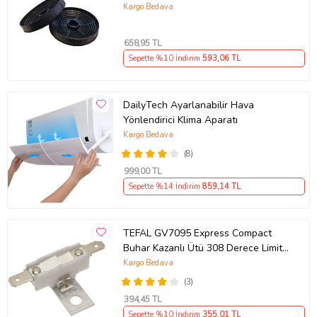
Filtre 7705331102
Kargo Bedava
658
,95 TL
Sepette %10 İndirim
593
,06 TL
DailyTech Ayarlanabilir Hava
Yönlendirici Klima Aparatı
Kargo Bedava
(8)
999
,00 TL
Sepette %14 İndirim
859
,14 TL
TEFAL GV7095 Express Compact
Buhar Kazanlı Ütü 308 Derece Limit
Termik Termostat Uyumlu
Kargo Bedava
(3)
394
,45 TL
Sepette %10 İndirim
355
,01 TL