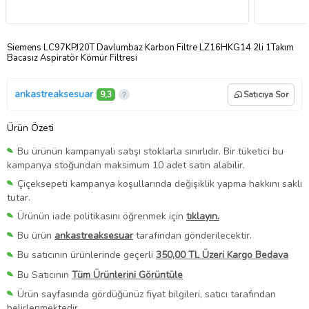
Siemens LC97KPJ20T Davlumbaz Karbon Filtre LZ16HKG14 2li 1Takım
Bacasız Aspiratör Kömür Filtresi
ankastreaksesuar
9,3
Satıcıya Sor
Ürün Özeti
Bu ürünün kampanyalı satışı stoklarla sınırlıdır. Bir tüketici bu
kampanya stoğundan maksimum 10 adet satın alabilir.
Çiçeksepeti kampanya koşullarında değişiklik yapma hakkını saklı
tutar.
Ürünün iade politikasını öğrenmek için
tıklayın.
Bu ürün
ankastreaksesuar
tarafından gönderilecektir.
Bu satıcının ürünlerinde geçerli
350,00 TL Üzeri Kargo Bedava
Bu Satıcının
Tüm Ürünlerini Görüntüle
Ürün sayfasında gördüğünüz fiyat bilgileri, satıcı tarafından
belirlenmektedir.