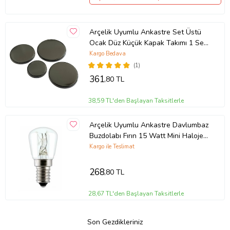
Arçelik Uyumlu Ankastre Set Üstü
Ocak Düz Küçük Kapak Takımı 1 Set
(Gri)
Kargo Bedava
(1)
361
,80 TL
38,59 TL'den Başlayan Taksitlerle
Arçelik Uyumlu Ankastre Davlumbaz
Buzdolabı Fırın 15 Watt Mini Halojen
Ampül 1 Adet
Kargo ile Teslimat
268
,80 TL
28,67 TL'den Başlayan Taksitlerle
Son Gezdikleriniz