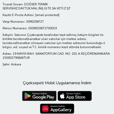
Ticaret Ünvanı: DOĞSER TEKNİK
SERVİSHİZ.DAY.TÜK.MAL.İNŞ.GI.TE.SA.VETİ.LT.ŞT
Kayıtlı E-Posta Adresi:
[email protected]
Vergi Numarası: 3090208727
Mersis Numarası: 0309020872700019
İletişim: Satıcının Çiçeksepeti tarafından teyit edilmiş iletişim bilgileri ile
birlikte tacir/esnaf/sanatkar olan satıcılar için merkez adresi;
tacir/esnaf/sanatkar olmayan satıcılar için merkez adresinin bulunduğu il
bilgisi, ad, soyad ve T.C. kimlik numarası kayıt altında bulunmaktadır.
Adres: 19 MAYIS MAH. SANATORYUM CAD. NO: 201 A KEÇİÖREN/ANKARA
1500027906/6/TUR
Şehir: Ankara
Çiçeksepeti Mobil Uygulamamızı İndirin