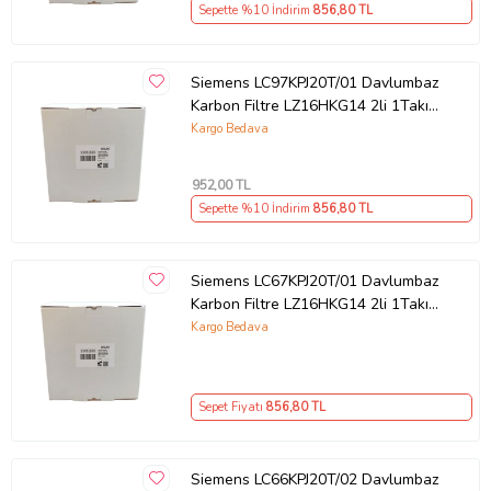
Sepette %10 İndirim
856
,80 TL
Siemens LC97KPJ20T/01 Davlumbaz
Karbon Filtre LZ16HKG14 2li 1Takım
Bacasız Aspiratör Kömür Filtresi
Kargo Bedava
952
,00 TL
Sepette %10 İndirim
856
,80 TL
Siemens LC67KPJ20T/01 Davlumbaz
Karbon Filtre LZ16HKG14 2li 1Takım
Bacasız Aspiratör Kömür Filtresi
Kargo Bedava
Sepet Fiyatı
856
,80 TL
Siemens LC66KPJ20T/02 Davlumbaz