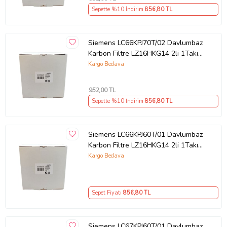
Sepette %10 İndirim
856
,80 TL
Siemens LC66KPJ70T/02 Davlumbaz
Karbon Filtre LZ16HKG14 2li 1Takım
Bacasız Aspiratör Kömür Filtresi
Kargo Bedava
952
,00 TL
Sepette %10 İndirim
856
,80 TL
Siemens LC66KPJ60T/01 Davlumbaz
Karbon Filtre LZ16HKG14 2li 1Takım
Bacasız Aspiratör Kömür Filtresi
Kargo Bedava
Sepet Fiyatı
856
,80 TL
Siemens LC67KPJ60T/01 Davlumbaz