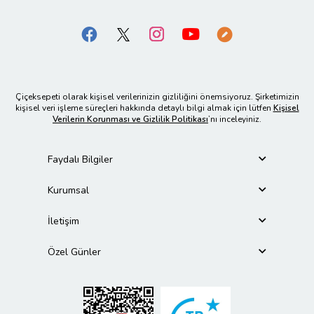
Çiçeksepeti olarak kişisel verilerinizin gizliliğini önemsiyoruz. Şirketimizin
kişisel veri işleme süreçleri hakkında detaylı bilgi almak için lütfen
Kişisel
Verilerin Korunması ve Gizlilik Politikası
’nı inceleyiniz.
Faydalı Bilgiler
Kurumsal
İletişim
Özel Günler