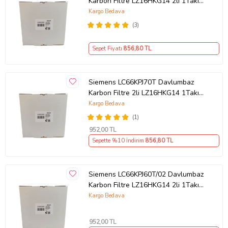
Karbon Filtre LZ16HKG14 2li 1Takım
Bacasız Aspiratör Kömür Filtresi
Kargo Bedava
(3)
Sepet Fiyatı
856
,80 TL
Siemens LC66KPJ70T Davlumbaz
Karbon Filtre 2li LZ16HKG14 1Takım
Bacasız Aspiratör Kömür Filtresi
Kargo Bedava
(1)
952
,00 TL
Sepette %10 İndirim
856
,80 TL
Siemens LC66KPJ60T/02 Davlumbaz
Karbon Filtre LZ16HKG14 2li 1Takım
Bacasız Aspiratör Kömür Filtresi
Kargo Bedava
952
,00 TL