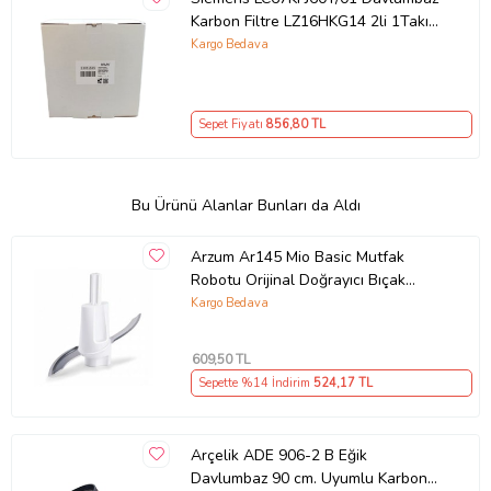
Karbon Filtre LZ16HKG14 2li 1Takım
Bacasız Aspiratör Kömür Filtresi
Kargo Bedava
Sepet Fiyatı
856
,80 TL
Bu Ürünü Alanlar Bunları da Aldı
Arzum Ar145 Mio Basic Mutfak
Robotu Orijinal Doğrayıcı Bıçak
(448777114) Uyumlu
Kargo Bedava
609
,50 TL
Sepette %14 İndirim
524
,17 TL
Arçelik ADE 906-2 B Eğik
Davlumbaz 90 cm. Uyumlu Karbon