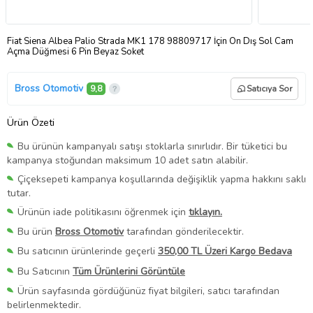
Fiat Siena Albea Palio Strada MK1 178 98809717 İçin Ön Dış Sol Cam
Açma Düğmesi 6 Pin Beyaz Soket
Bross Otomotiv
9,8
Satıcıya Sor
Ürün Özeti
Bu ürünün kampanyalı satışı stoklarla sınırlıdır. Bir tüketici bu
kampanya stoğundan maksimum 10 adet satın alabilir.
Çiçeksepeti kampanya koşullarında değişiklik yapma hakkını saklı
tutar.
Ürünün iade politikasını öğrenmek için
tıklayın.
Bu ürün
Bross Otomotiv
tarafından gönderilecektir.
Bu satıcının ürünlerinde geçerli
350,00 TL Üzeri Kargo Bedava
Bu Satıcının
Tüm Ürünlerini Görüntüle
Ürün sayfasında gördüğünüz fiyat bilgileri, satıcı tarafından
belirlenmektedir.