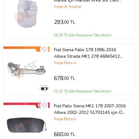
Marea için Manuel Arka Sol Cam
Kriko Makarası 51789674
Kargo ile Teslimat
293
,00 TL
31,25 TL'den Başlayan Taksitlerle
Fiat Siena Palio 178 1996-2016
Albea Strada MK1 278 46845412
İçin Arka Sağ veya Sol Kapı Gergi
Kargo Bedava
Yayı
678
,00 TL
72,32 TL'den Başlayan Taksitlerle
Fiat Palio Siena MK1 178 2007-2016
Albea 2002-2012 51703145 için Ön
Sol Sis Far Çerçevesi Sissiz
Kargo Bedava
660
,00 TL