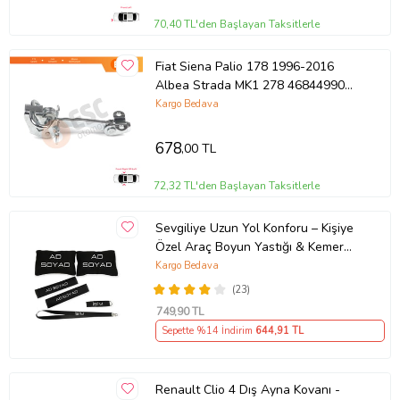
70,40 TL'den Başlayan Taksitlerle
Fiat Siena Palio 178 1996-2016
Albea Strada MK1 278 46844990
İçin Ön Sağ veya Sol Kapı Gergi Yayı
Kargo Bedava
678
,00 TL
72,32 TL'den Başlayan Taksitlerle
Sevgiliye Uzun Yol Konforu – Kişiye
Özel Araç Boyun Yastığı & Kemer
Pedi Hediye Seti
Kargo Bedava
(23)
749
,90 TL
Sepette %14 İndirim
644
,91 TL
Renault Clio 4 Dış Ayna Kovanı -