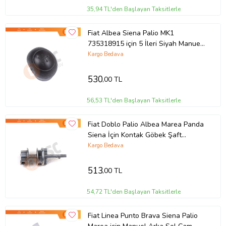
35,94 TL'den Başlayan Taksitlerle
Fiat Albea Siena Palio MK1
735318915 için 5 İleri Siyah Manuel
Vites Topuzu
Kargo Bedava
530
,00 TL
56,53 TL'den Başlayan Taksitlerle
Fiat Doblo Palio Albea Marea Panda
Siena İçin Kontak Göbek Şaft
Ateşleme Kilit Silindir Mili 67 mm
Kargo Bedava
513
,00 TL
54,72 TL'den Başlayan Taksitlerle
Fiat Linea Punto Brava Siena Palio