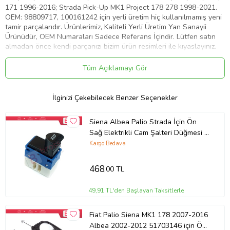
171 1996-2016; Strada Pick-Up MK1 Project 178 278 1998-2021.
OEM: 98809717, 100161242 için yerli üretim hiç kullanılmamış yeni
tamir parçalarıdır. Ürünlerimiz, Kaliteli Yerli Üretim Yan Sanayii
Ürünüdür, OEM Numaraları Sadece Referans İçindir. Lütfen satın
almadan önce kendi parçanızı bizim ürün resimleri ile kıyaslayınız.
Ürün Kodu:
kcm94907600
Tüm Açıklamayı Gör
İlginizi Çekebilecek Benzer Seçenekler
Siena Albea Palio Strada İçin Ön
Sağ Elektrikli Cam Şalteri Düğmesi 6
Pin 98809719 Mavi
Kargo Bedava
468
,00 TL
49,91 TL'den Başlayan Taksitlerle
Fiat Palio Siena MK1 178 2007-2016
Albea 2002-2012 51703146 için Ön