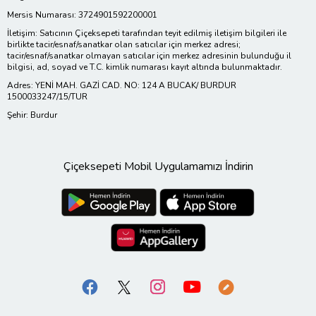
Mersis Numarası: 3724901592200001
İletişim: Satıcının Çiçeksepeti tarafından teyit edilmiş iletişim bilgileri ile
birlikte tacir/esnaf/sanatkar olan satıcılar için merkez adresi;
tacir/esnaf/sanatkar olmayan satıcılar için merkez adresinin bulunduğu il
bilgisi, ad, soyad ve T.C. kimlik numarası kayıt altında bulunmaktadır.
Adres: YENİ MAH. GAZİ CAD. NO: 124 A BUCAK/ BURDUR
1500033247/15/TUR
Şehir: Burdur
Çiçeksepeti Mobil Uygulamamızı İndirin