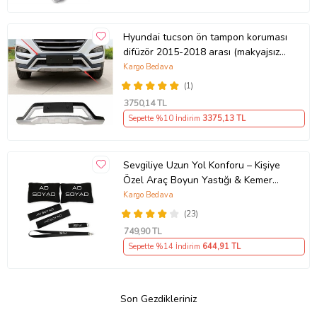
Hyundai tucson ön tampon koruması
difüzör 2015-2018 arası (makyajsız
kasa)
Kargo Bedava
(1)
3750
,14 TL
Sepette %10 İndirim
3375
,13 TL
Sevgiliye Uzun Yol Konforu – Kişiye
Özel Araç Boyun Yastığı & Kemer
Pedi Hediye Seti
Kargo Bedava
(23)
749
,90 TL
Sepette %14 İndirim
644
,91 TL
Son Gezdikleriniz