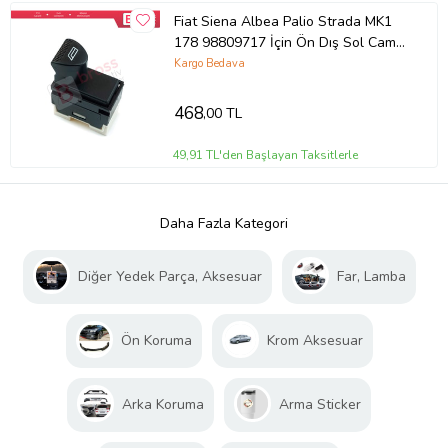
Fiat Siena Albea Palio Strada MK1
178 98809717 İçin Ön Dış Sol Cam
Açma Düğmesi 6 Pin Beyaz Soket
Kargo Bedava
468
,00 TL
49,91 TL'den Başlayan Taksitlerle
Daha Fazla Kategori
Diğer Yedek Parça, Aksesuar
Far, Lamba
Ön Koruma
Krom Aksesuar
Arka Koruma
Arma Sticker