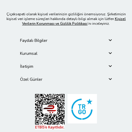
Çiçeksepeti olarak kişisel verilerinizin gizliliğini önemsiyoruz. Şirketimizin
kişisel veri işleme süreçleri hakkında detaylı bilgi almak için lütfen
Kişisel
Verilerin Korunması ve Gizlilik Politikası
’nı inceleyiniz.
Faydalı Bilgiler
Kurumsal
İletişim
Özel Günler