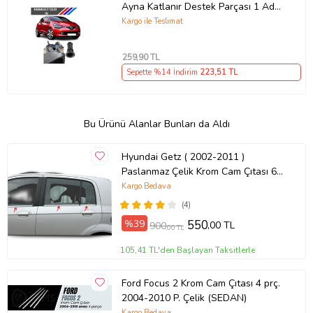
Ayna Katlanır Destek Parçası 1 Adet
490307706 M3625
Kargo ile Teslimat
259
,90 TL
Sepette %14 İndirim
223
,51 TL
Bu Ürünü Alanlar Bunları da Aldı
Hyundai Getz ( 2002-2011 )
Paslanmaz Çelik Krom Cam Çıtası 6
Parça
Kargo Bedava
(4)
%39
550
,00 TL
900
,00 TL
105,41 TL'den Başlayan Taksitlerle
Ford Focus 2 Krom Cam Çıtası 4 prç.
2004-2010 P. Çelik (SEDAN)
Kargo Bedava