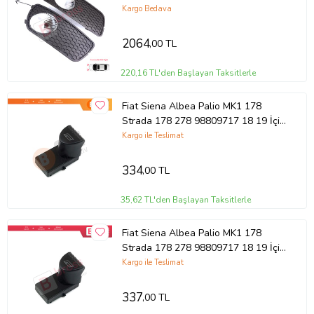
Sol Sağ Sis Far Çerçevesi
Kargo Bedava
2064
,00 TL
220,16 TL'den Başlayan Taksitlerle
Fiat Siena Albea Palio MK1 178
Strada 178 278 98809717 18 19 İçin
Elektrikli Cam Açma Düğme Kapağı
Kargo ile Teslimat
334
,00 TL
35,62 TL'den Başlayan Taksitlerle
Fiat Siena Albea Palio MK1 178
Strada 178 278 98809717 18 19 İçin
Elektrikli Cam Açma Düğme Kapağı
Kargo ile Teslimat
337
,00 TL