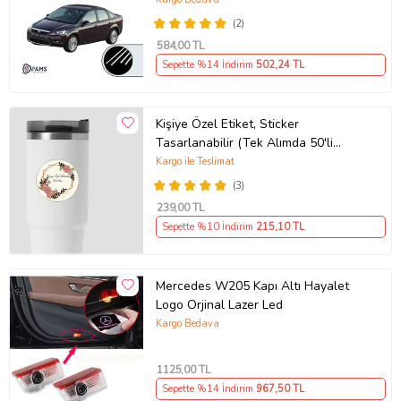
(2)
584
,00 TL
Sepette %14 İndirim
502
,24 TL
Kişiye Özel Etiket, Sticker
Tasarlanabilir (Tek Alımda 50'li
Gönderim Yapılmaktadır)
Kargo ile Teslimat
(3)
239
,00 TL
Sepette %10 İndirim
215
,10 TL
Mercedes W205 Kapı Altı Hayalet
Logo Orjinal Lazer Led
Kargo Bedava
1125
,00 TL
Sepette %14 İndirim
967
,50 TL