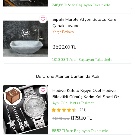
746,66 TL'den Başlayan Taksitlerle
Sipahi Marble Afyon Bulutlu Kare
Çanak Lavabo
Kargo Bedava
9500
,00 TL
1013,33 TL'den Başlayan Taksitlerle
Bu Ürünü Alanlar Bunları da Aldı
Hediye Kutulu Kişiye Özel Hediye
Bileklikli Gümüş Kadın Kol Saati Özel
Kutusunda (Gümüş)
Aynı Gün Ücretsiz Teslimat
(231)
829
,90 TL
1099
,90 TL
88,52 TL'den Başlayan Taksitlerle