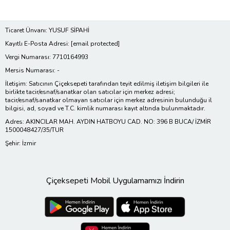
Ticaret Ünvanı: YUSUF SİPAHİ
Kayıtlı E-Posta Adresi:
[email protected]
Vergi Numarası: 7710164993
Mersis Numarası: -
İletişim: Satıcının Çiçeksepeti tarafından teyit edilmiş iletişim bilgileri ile
birlikte tacir/esnaf/sanatkar olan satıcılar için merkez adresi;
tacir/esnaf/sanatkar olmayan satıcılar için merkez adresinin bulunduğu il
bilgisi, ad, soyad ve T.C. kimlik numarası kayıt altında bulunmaktadır.
Adres: AKINCILAR MAH. AYDIN HATBOYU CAD. NO: 396 B BUCA/ İZMİR
1500048427/35/TUR
Şehir: İzmir
Çiçeksepeti Mobil Uygulamamızı İndirin