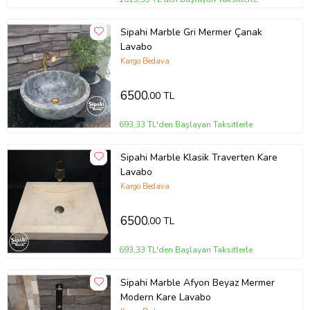
- Islak bir bez veya sünger yardımıyla kolayca temizleyebilirsiniz.
- Daha zorlu lekelerde ise bulaşık deterjanı, sıvı sabun vb. yumuşak
Sipahi Marble Gri Mermer Çanak
temizlik ürünlerini kullanabilirsiniz.
Lavabo
Kargo Bedava
Ürün Kodu:
kcm16573538
6500
,00 TL
693,33 TL'den Başlayan Taksitlerle
Sipahi Marble Klasik Traverten Kare
Lavabo
Kargo Bedava
6500
,00 TL
693,33 TL'den Başlayan Taksitlerle
Sipahi Marble Afyon Beyaz Mermer
Modern Kare Lavabo