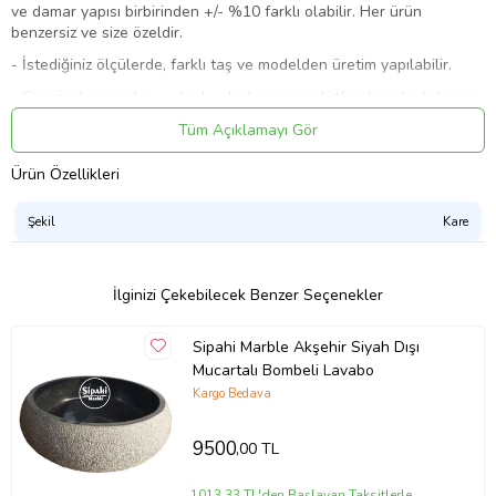
ve damar yapısı birbirinden +/- %10 farklı olabilir. Her ürün
benzersiz ve size özeldir.
- İstediğiniz ölçülerde, farklı taş ve modelden üretim yapılabilir.
- Size özel siparişler ve toplu alımlarınız için lütfen bizimle iletişime
geçin.
Tüm Açıklamayı Gör
Kargo ve Teslimat :
Ürün Özellikleri
- Bu üründe kargo ücretsizdir.
- Siparişiniz adresinize ulaştığında teslim almadan önce mutlaka
Şekil
Kare
kargo personeli gözetiminde kontrol ediniz.
- Herhangi bir hasar söz konusuysa kargoyu teslim almayınız ve
kargo personeline hasar tespit tutanağı tutturup bir kopyasını
İlginizi Çekebilecek Benzer Seçenekler
isteyiniz veya fotoğrafını çekiniz.
- Herhangi bir sorun veya sorunuz olması halinde lütfen bizimle
Sipahi Marble Akşehir Siyah Dışı
iletişime geçin.
Mucartalı Bombeli Lavabo
- Tüm ürünlerimiz size teslim edilene kadar güvencesi altındadır.
Kargo Bedava
Temizlik ve Bakım:
9500
,00 TL
- Tüm Doğal Taş ürünlerin temizliğinde, aşındırıcı asit vb.
kimyasallar içeren temizlik ürünlerinin kullanımından kaçınınız!
1013,33 TL'den Başlayan Taksitlerle