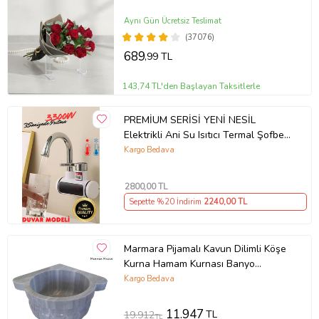
Aynı Gün Ücretsiz Teslimat
(37076)
689
,99 TL
143,74 TL'den Başlayan Taksitlerle
PREMİUM SERİSİ YENİ NESİL
Elektrikli Ani Su Isıtıcı Termal Şofben
Musluk Spiral Başlık Hediye (DUVAR
Kargo Bedava
GİRİŞ)
2800
,00 TL
Sepette %20 İndirim
2240
,00 TL
Marmara Pijamalı Kavun Dilimli Köşe
Kurna Hamam Kurnası Banyo
Kurnası
Kargo Bedava
11.947
TL
19.912
TL