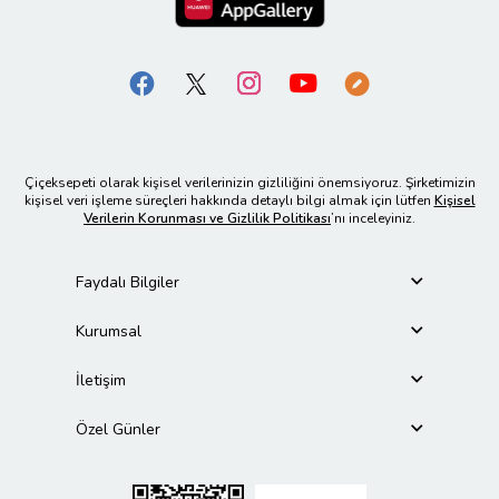
Çiçeksepeti olarak kişisel verilerinizin gizliliğini önemsiyoruz. Şirketimizin
kişisel veri işleme süreçleri hakkında detaylı bilgi almak için lütfen
Kişisel
Verilerin Korunması ve Gizlilik Politikası
’nı inceleyiniz.
Faydalı Bilgiler
Kurumsal
İletişim
Özel Günler