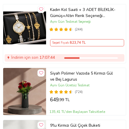
Kadın Kol Saati + 3 ADET BİLEKLİK-
Gümüş+Altın Renk Seçeneği
ayarlanabilir kordon Kadın Kol Saati
Aynı Gün Teslimat Seçeneği
BİLEKLİK HEDİYE Altın Renk - Kız
(244)
Arkadaşa hediye (Altın)
Sepet Fiyatı
823
,74 TL
İndirim için son
17:07:44
Siyah Polimer Vazoda 5 Kırmızı Gül
ve Bej Lagurus
Aynı Gün Ücretsiz Teslimat
(724)
649
,99 TL
135,41 TL'den Başlayan Taksitlerle
9'lu Kırmızı Gül Çiçek Buketi