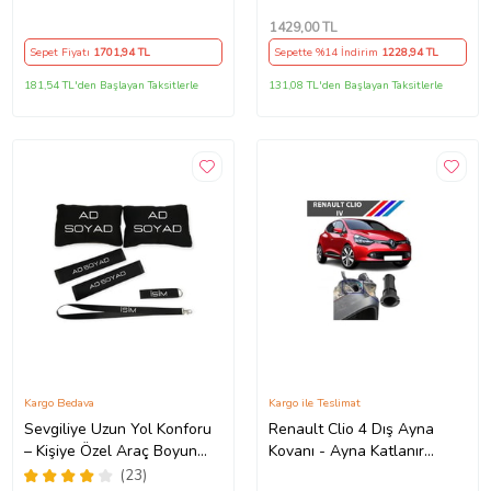
1429
,00 TL
Sepet Fiyatı
1701
,94 TL
Sepette %14 İndirim
1228
,94 TL
181,54 TL'den Başlayan Taksitlerle
131,08 TL'den Başlayan Taksitlerle
Kargo Bedava
Kargo ile Teslimat
Sevgiliye Uzun Yol Konforu
Renault Clio 4 Dış Ayna
– Kişiye Özel Araç Boyun
Kovanı - Ayna Katlanır
Yastığı & Kemer Pedi Hediye
Destek Parçası 1 Adet
(23)