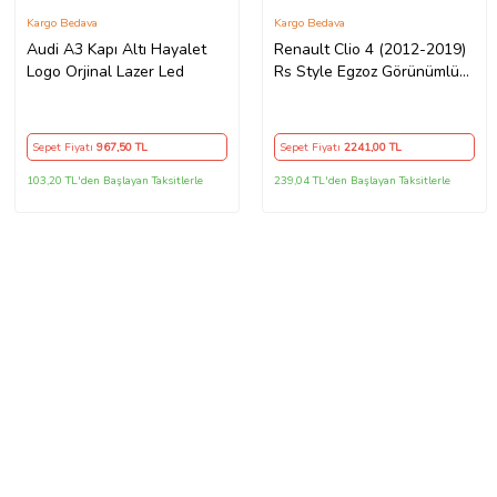
Kargo Bedava
Kargo Bedava
Audi A3 Kapı Altı Hayalet
Renault Clio 4 (2012-2019)
Logo Orjinal Lazer Led
Rs Style Egzoz Görünümlü
Arka Tampon Eki - Difüzör
(Plastik)
Sepet Fiyatı
967
,50 TL
Sepet Fiyatı
2241
,00 TL
103,20 TL'den Başlayan Taksitlerle
239,04 TL'den Başlayan Taksitlerle