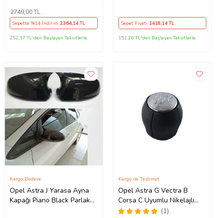
2006 (Boş)
2749
,00 TL
Sepette %14 İndirim
2364
,14 TL
Sepet Fiyatı
1418
,14 TL
252,17 TL'den Başlayan Taksitlerle
151,26 TL'den Başlayan Taksitlerle
Kargo Bedava
Kargo ile Teslimat
Opel Astra J Yarasa Ayna
Opel Astra G Vectra B
Kapağı Piano Black Parlak
Corsa C Uyumlu Nikelajlı
Siyah
Vites Topuzu
(1)