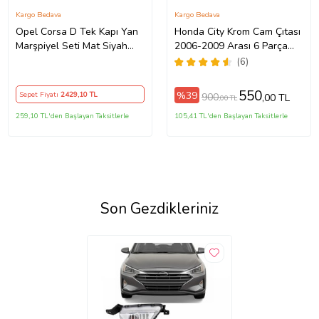
Kargo Bedava
Kargo Bedava
Opel Corsa D Tek Kapı Yan
Honda City Krom Cam Çıtası
Marşpiyel Seti Mat Siyah
2006-2009 Arası 6 Parça
Plastik
Paslanmaz Çelik
(6)
550
%39
Sepet Fiyatı
2429
,10 TL
900
,00 TL
,00 TL
259,10 TL'den Başlayan Taksitlerle
105,41 TL'den Başlayan Taksitlerle
Son Gezdikleriniz