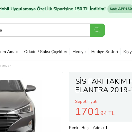
rim Amacı
Orkide / Saksı Çiçekleri
Hediye
Hediye Setleri
Kişi
sesuar
SİS FARI TAKIM
ELANTRA 2019-2
Sepet Fiyatı
1701
,94 TL
Renk
: Boş
-
Adet
: 1