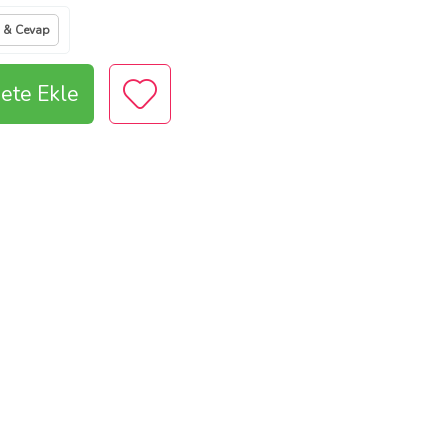
 & Cevap
ete Ekle