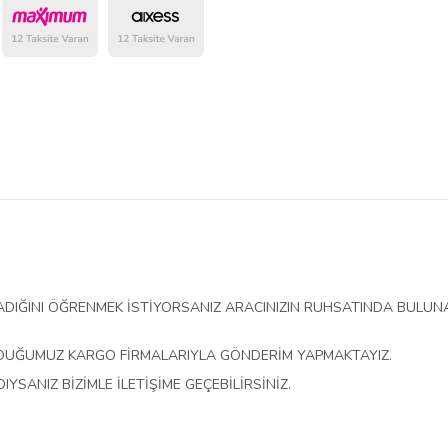
belirlenmektedir.
DIĞINI ÖĞRENMEK İSTİYORSANIZ ARACINIZIN RUHSATINDA BULUN
LDUĞUMUZ KARGO FİRMALARIYLA GÖNDERİM YAPMAKTAYIZ.
SANIZ BİZİMLE İLETİŞİME GEÇEBİLİRSİNİZ.