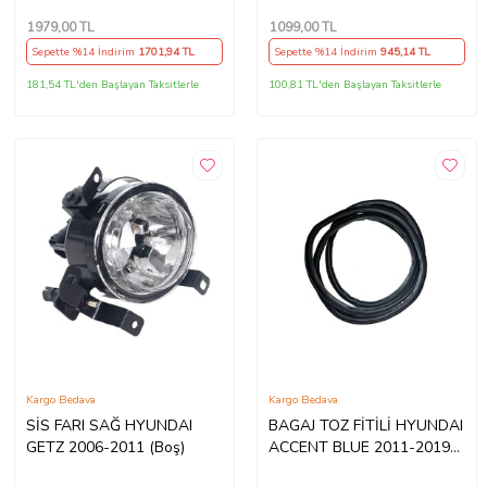
1979
,00 TL
1099
,00 TL
Sepette %14 İndirim
1701
,94 TL
Sepette %14 İndirim
945
,14 TL
181,54 TL'den Başlayan Taksitlerle
100,81 TL'den Başlayan Taksitlerle
Kargo Bedava
Kargo Bedava
SİS FARI SAĞ HYUNDAI
BAGAJ TOZ FİTİLİ HYUNDAI
GETZ 2006-2011 (Boş)
ACCENT BLUE 2011-2019
(Boş)