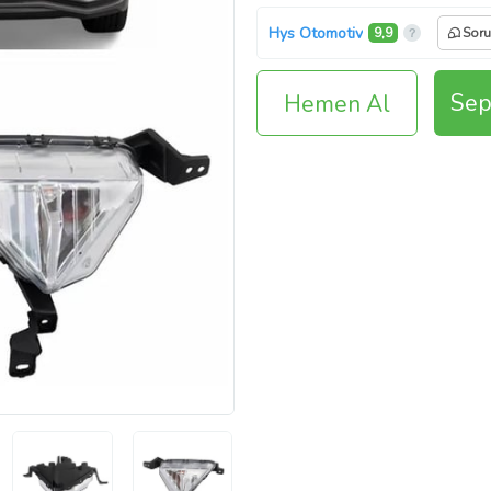
Hys Otomotiv
9,9
Soru
Sep
Hemen Al