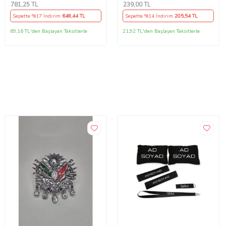
781
,25 TL
239
,00 TL
Sepette %17 İndirim
648
,44 TL
Sepette %14 İndirim
205
,54 TL
69,16 TL'den Başlayan Taksitlerle
21,92 TL'den Başlayan Taksitlerle