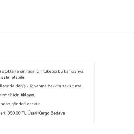
stoklarla sınırlıdır. Bir tüketici bu kampanya
tın alabilir.
arında değişiklik yapma hakkını saklı tutar.
renmek için
tıklayın.
ından gönderilecektir.
erli
350,00 TL Üzeri Kargo Bedava
 Görüntüle
iyat bilgileri, satıcı tarafından