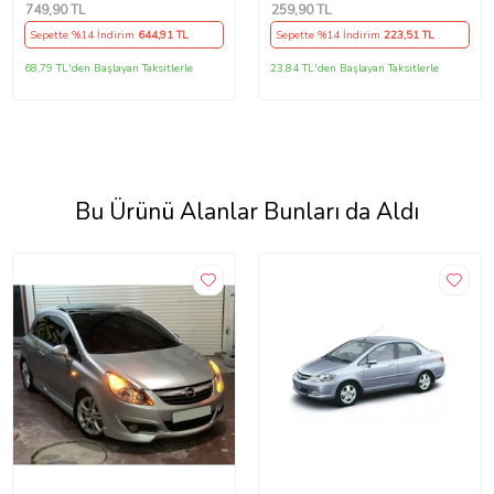
Seti
490307706 M3625
749
,90 TL
259
,90 TL
Sepette %14 İndirim
644
,91 TL
Sepette %14 İndirim
223
,51 TL
68,79 TL'den Başlayan Taksitlerle
23,84 TL'den Başlayan Taksitlerle
Bu Ürünü Alanlar Bunları da Aldı