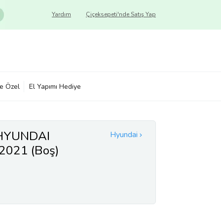
Yardım
Çiçeksepeti'nde Satış Yap
ye Özel
El Yapımı Hediye
 HYUNDAI
Hyundai
021 (Boş)