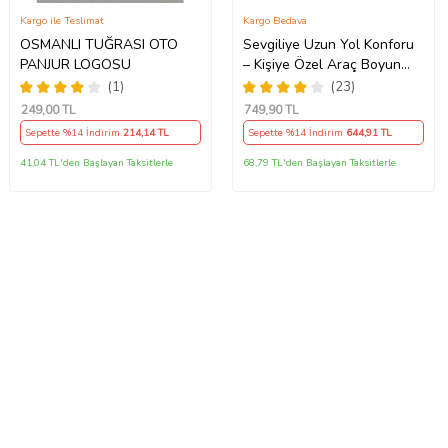
Kargo ile Teslimat
Kargo Bedava
OSMANLI TUĞRASI OTO
Sevgiliye Uzun Yol Konforu
PANJUR LOGOSU
– Kişiye Özel Araç Boyun
Yastığı & Kemer Pedi Hediye
(1)
(23)
Seti
249
,00 TL
749
,90 TL
Sepette %14 İndirim
214
,14 TL
Sepette %14 İndirim
644
,91 TL
41,04 TL'den Başlayan Taksitlerle
68,79 TL'den Başlayan Taksitlerle