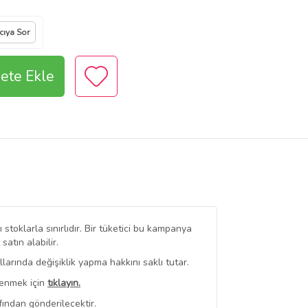
cıya Sor
ete Ekle
stoklarla sınırlıdır. Bir tüketici bu kampanya
tın alabilir.
arında değişiklik yapma hakkını saklı tutar.
renmek için
tıklayın.
fından gönderilecektir.