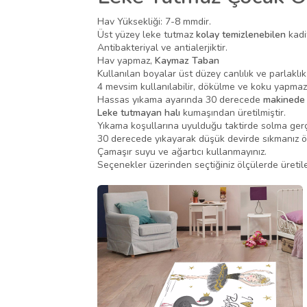
Hav Yüksekliği: 7-8 mmdir.
Üst yüzey leke tutmaz
kolay temizlenebilen
kadi
Antibakteriyal ve antialerjiktir.
Hav yapmaz,
Kaymaz Taban
Kullanılan boyalar üst düzey canlılık ve parlaklık s
4 mevsim kullanılabilir, dökülme ve koku yapma
Hassas yıkama ayarında 30 derecede
makinede y
Leke tutmayan halı
kumaşından üretilmiştir.
Yıkama koşullarına uyulduğu taktirde solma ger
30 derecede yıkayarak düşük devirde sıkmanız ön
Çamaşır suyu ve ağartıcı kullanmayınız.
Seçenekler üzerinden seçtiğiniz ölçülerde üretil