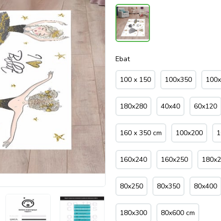
Ebat
100 x 150
100x350
100
180x280
40x40
60x120
160 x 350 cm
100x200
1
160x240
160x250
180x
80x250
80x350
80x400
180x300
80x600 cm