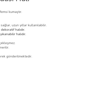
femsi kumaştır.
ağlar, uzun yıllar kullanılabilir.
z
dekoratif halıdır.
ıkanabilir halıdır.
çekleşmez.
erilir.
erek gönderilmektedir.