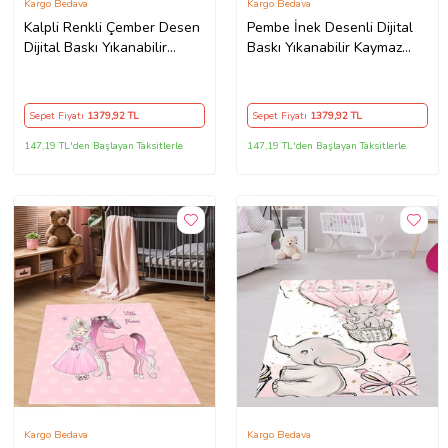
Kargo Bedava
Kargo Bedava
Kalpli Renkli Çember Desen
Pembe İnek Desenli Dijital
Dijital Baskı Yıkanabilir
Baskı Yıkanabilir Kaymaz
Kaymaz Leke Tutmaz Çocuk
Taban Leke Tutmaz Çocuk
Odası Halısı (Beyaz)
Odası Halısı
Sepet Fiyatı
1379
,92 TL
Sepet Fiyatı
1379
,92 TL
147,19 TL'den Başlayan Taksitlerle
147,19 TL'den Başlayan Taksitlerle
Kargo Bedava
Kargo Bedava