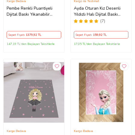
Kargo Bedava
Kargo ile Teslimat
Pembe Renkli Puantiyeli
Ayda Oturan Kız Desenli
Dijital Baskı Yıkanabilir
Yıldızlı Halı Dijital Baskı
Kaymaz Taban Leke Tutmaz
Yıkanabilir Kaymaz Taban
(7)
Çocuk Odası Halısı (Beyaz)
Kız Çocuk Odası Halısı
(Pembe)
Sepet Fiyatı
1379
,92 TL
Sepet Fiyatı
159
,92 TL
147,19 TL'den Başlayan Taksitlerle
17,05 TL'den Başlayan Taksitlerle
Kargo Bedava
Kargo Bedava