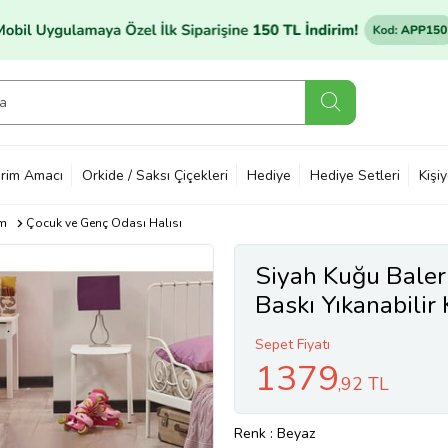
rim Amacı
Orkide / Saksı Çiçekleri
Hediye
Hediye Setleri
Kişi
im
Çocuk ve Genç Odası Halısı
Siyah Kuğu Baleri
Baskı Yıkanabili
Tutmaz Çocuk Oda
Sepet Fiyatı
1379
,92 TL
Renk
: Beyaz