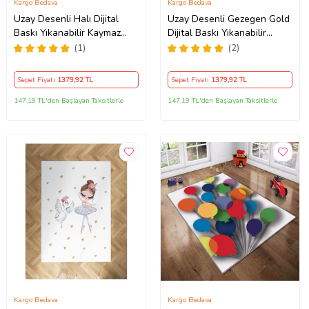
Kargo Bedava
Kargo Bedava
Uzay Desenli Halı Dijital
Uzay Desenli Gezegen Gold
Baskı Yıkanabilir Kaymaz
Dijital Baskı Yıkanabilir
Taban Gezegen Roket
Kaymaz Taban Pembe Genç
(1)
(2)
Desenli Çocuk Odası Halısı
Kız Çocuk Odası Halısı
(Lacivert)
(Lacivert)
Sepet Fiyatı
1379
,92 TL
Sepet Fiyatı
1379
,92 TL
147,19 TL'den Başlayan Taksitlerle
147,19 TL'den Başlayan Taksitlerle
Kargo Bedava
Kargo Bedava