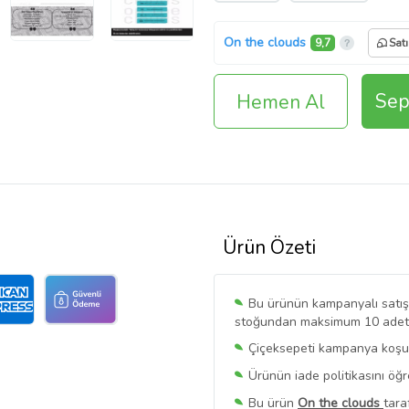
On the clouds
9,7
Satı
Sep
Hemen Al
Ürün Özeti
Bu ürünün kampanyalı satışı 
stoğundan maksimum 10 adet sa
Çiçeksepeti kampanya koşull
Ürünün iade politikasını öğ
Bu ürün
On the clouds
tara