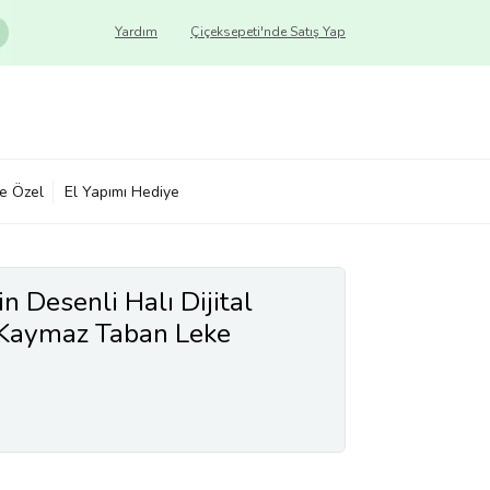
Yardım
Çiçeksepeti'nde Satış Yap
ye Özel
El Yapımı Hediye
n Desenli Halı Dijital
r Kaymaz Taban Leke
sı Halı (Beyaz)