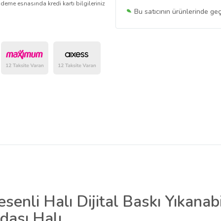
deme esnasında kredi kartı bilgileriniz
Bu satıcının ürünlerinde geç
Bu Satıcının
Tüm Ürünlerini
Ürün sayfasında gördüğünüz f
belirlenmektedir.
senli Halı Dijital Baskı Yıkana
dası Halı