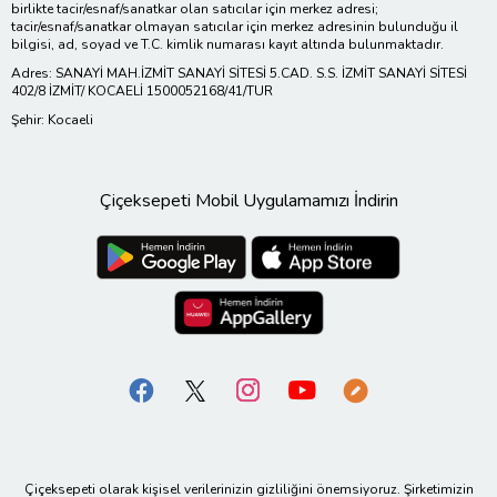
birlikte tacir/esnaf/sanatkar olan satıcılar için merkez adresi;
tacir/esnaf/sanatkar olmayan satıcılar için merkez adresinin bulunduğu il
bilgisi, ad, soyad ve T.C. kimlik numarası kayıt altında bulunmaktadır.
Adres: SANAYİ MAH.İZMİT SANAYİ SİTESİ 5.CAD. S.S. İZMİT SANAYİ SİTESİ
402/8 İZMİT/ KOCAELİ 1500052168/41/TUR
Şehir: Kocaeli
Çiçeksepeti Mobil Uygulamamızı İndirin
Çiçeksepeti olarak kişisel verilerinizin gizliliğini önemsiyoruz. Şirketimizin