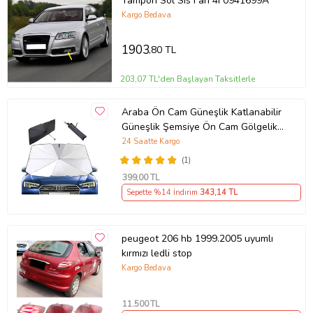
Tampon Sol Sis Farı 4F0941699A
Kargo Bedava
1903
,80 TL
203,07 TL'den Başlayan Taksitlerle
Araba Ön Cam Güneşlik Katlanabilir
Güneşlik Şemsiye Ön Cam Gölgelik
ESNEK (Sarı)
24 Saatte Kargo
(1)
399
,00 TL
Sepette %14 İndirim
343
,14 TL
peugeot 206 hb 1999.2005 uyumlı
kırmızı ledli stop
Kargo Bedava
11.500
TL