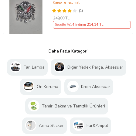
Kargo ile Teslimat
(1)
249
,00 TL
Sepette %14 İndirim
214
,14 TL
Daha Fazla Kategori
Far, Lamba
Diğer Yedek Parça, Aksesuar
Ön Koruma
Krom Aksesuar
Tamir, Bakım ve Temizlik Ürünleri
Arma Sticker
Far&Ampül