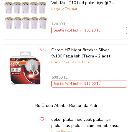
Volt Mini T10 Led paket içeriği 2
ADET (Kırmızı)
Kargo ile Teslimat
120
,00 TL
Sepette %14 İndirim
103
,20 TL
Osram H7 Night Breaker Silver
%100 Fazla Işık (Takım - 2 adet)
Ücretsiz / 24 Saatte Kargo
600
,00 TL
Sepette %14 İndirim
516
,00 TL
Bu Ürünü Alanlar Bunları da Aldı
dekor plaka, hediyelik plaka, isim
plaka, süs plakası, cam önü plakası,
tırcı plakası (Sarı-Siyah)
Kargo Bedava