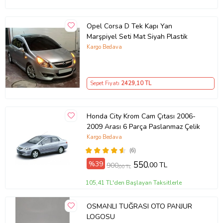
Opel Corsa D Tek Kapı Yan
Marşpiyel Seti Mat Siyah Plastik
Kargo Bedava
Sepet Fiyatı
2429
,10 TL
Honda City Krom Cam Çıtası 2006-
2009 Arası 6 Parça Paslanmaz Çelik
Kargo Bedava
(6)
%39
550
,00 TL
900
,00 TL
105,41 TL'den Başlayan Taksitlerle
OSMANLI TUĞRASI OTO PANJUR
LOGOSU