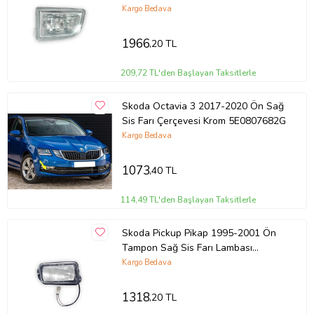
Kargo Bedava
1966
,20 TL
209,72 TL'den Başlayan Taksitlerle
Skoda Octavia 3 2017-2020 Ön Sağ
Sis Farı Çerçevesi Krom 5E0807682G
Kargo Bedava
1073
,40 TL
114,49 TL'den Başlayan Taksitlerle
Skoda Pickup Pikap 1995-2001 Ön
Tampon Sağ Sis Farı Lambası
6U0941702
Kargo Bedava
1318
,20 TL