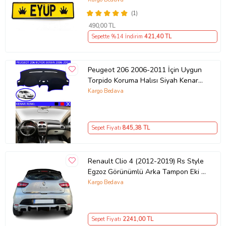
(1)
490
,00 TL
Sepette %14 İndirim
421
,40 TL
Peugeot 206 2006-2011 İçin Uygun
Torpido Koruma Halısı Siyah Kenar
Renk Mavi
Kargo Bedava
Sepet Fiyatı
845
,38 TL
Renault Clio 4 (2012-2019) Rs Style
Egzoz Görünümlü Arka Tampon Eki -
Difüzör (Plastik)
Kargo Bedava
Sepet Fiyatı
2241
,00 TL