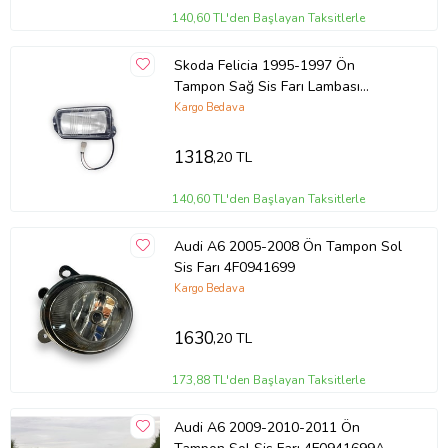
140,60 TL'den Başlayan Taksitlerle
Skoda Felicia 1995-1997 Ön
Tampon Sağ Sis Farı Lambası
6U0941702
Kargo Bedava
1318
,20 TL
140,60 TL'den Başlayan Taksitlerle
Audi A6 2005-2008 Ön Tampon Sol
Sis Farı 4F0941699
Kargo Bedava
1630
,20 TL
173,88 TL'den Başlayan Taksitlerle
Audi A6 2009-2010-2011 Ön