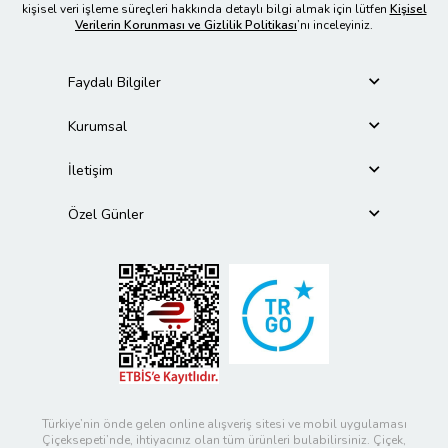
kişisel veri işleme süreçleri hakkında detaylı bilgi almak için lütfen
Kişisel
Verilerin Korunması ve Gizlilik Politikası
’nı inceleyiniz.
Faydalı Bilgiler
Kurumsal
İletişim
Özel Günler
Türkiye’nin önde gelen online alışveriş sitesi ve mobil uygulaması
Çiçeksepeti’nde, ihtiyacınız olan tüm ürünleri bulabilirsiniz. Çiçek,