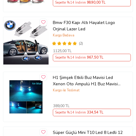
Sepette %14 İndirim
9890
,00 TL
Bmw F30 Kapı Altı Hayalet Logo
Orjinal Lazer Led
Kargo Bedava
(2)
1125
,00 TL
Sepette %14 İndirim
967
,50 TL
H1 Şimşek Etkili Buz Mavisi Led
Xenon Oto Ampulü H1 Buz Mavisi
Led Zenon
Kargo ile Teslimat
389
,00 TL
Sepette %14 İndirim
334
,54 TL
Süper Güçlü Mini T10 Led 8 Ledli 12