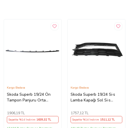
Kargo Bedava
Kargo Bedava
Skoda Superb 19/24 Ön
Skoda Superb 19/24 Si·s
Tampon Panjuru Orta
Lamba Kapağı Sol Si·s
Ni·kelajı
Deli·kli·/ni·kelaj Çıtalı
1906
,19 TL
1757
,12 TL
Sepette %14 İndirim
1639
,32 TL
Sepette %14 İndirim
1511
,12 TL