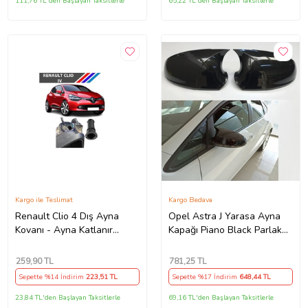
111,76 TL'den Başlayan Taksitlerle
65,22 TL'den Başlayan Taksitlerle
Kargo ile Teslimat
Kargo Bedava
Renault Clio 4 Dış Ayna
Opel Astra J Yarasa Ayna
Kovanı - Ayna Katlanır
Kapağı Piano Black Parlak
Destek Parçası 1 Adet
Siyah
490307706 M3625
259
,90 TL
781
,25 TL
Sepette %14 İndirim
223
,51 TL
Sepette %17 İndirim
648
,44 TL
23,84 TL'den Başlayan Taksitlerle
69,16 TL'den Başlayan Taksitlerle