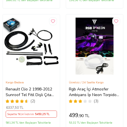
1880,61 TL'den Başlayan Taksitlerle
136,56 TL'den Başlayan Taksitlerle
Kargo Bedava
Ücretsiz / 24 Saatte Kargo
Renault Clio 2 1998-2012
Rgb Araç İçi Atmosfer
Sunroof Tel Fitil Dişli Çıta
Ambiyans İp Neon Torpido
Ayak Seti
Led 3 Metre USB Girişli
(2)
(3)
6337
,50 TL
499
Sepette %14 İndirim
5450
,25 TL
,90 TL
581,36 TL'den Başlayan Taksitlerle
53,32 TL'den Başlayan Taksitlerle