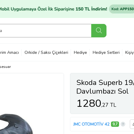
rim Amacı
Orkide / Saksı Çiçekleri
Hediye
Hediye Setleri
Kişi
sesuar
Skoda Superb 19
Davlumbazı Sol
1280
,27 TL
JMC OTOMOTİV 42
9,7