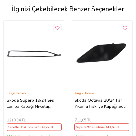
İlginizi Çekebilecek Benzer Seçenekler
Kargo Bedava
Kargo Bedava
Skoda Superb 19/24 Si·s
Skoda Octavia 20/24 Far
Lamba Kapağı Ni·kelaj
Yıkama Fıski·ye Kapağı Sol
Çerçevesi· Sağ
(Si·yah)
1218
,34 TL
711
,05 TL
Sepette %14 İndirim
1047
,77 TL
Sepette %14 İndirim
611
,50 TL