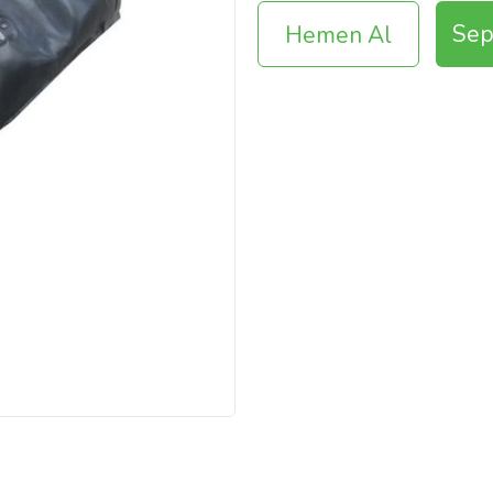
Sep
Hemen Al