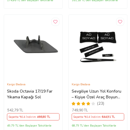
174,86 TL'den Başlayan Taksitlerle
161,18 TL'den Başlayan Taksitlerle
Kargo Bedava
Kargo Bedava
Skoda Octavia 17/19 Far
Sevgiliye Uzun Yol Konforu
Yıkama Kapağı Sol
– Kişiye Özel Araç Boyun
Yastığı & Kemer Pedi Hediye
(23)
Seti
542
,79 TL
749
,90 TL
Sepette %14 İndirim
466
,80 TL
Sepette %14 İndirim
644
,91 TL
49,79 TL'den Başlayan Taksitlerle
68,79 TL'den Başlayan Taksitlerle