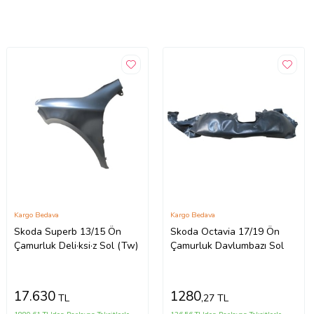
Kargo Bedava
Kargo Bedava
Skoda Superb 13/15 Ön
Skoda Octavia 17/19 Ön
Çamurluk Deli·ksi·z Sol (Tw)
Çamurluk Davlumbazı Sol
17.630
1280
TL
,27 TL