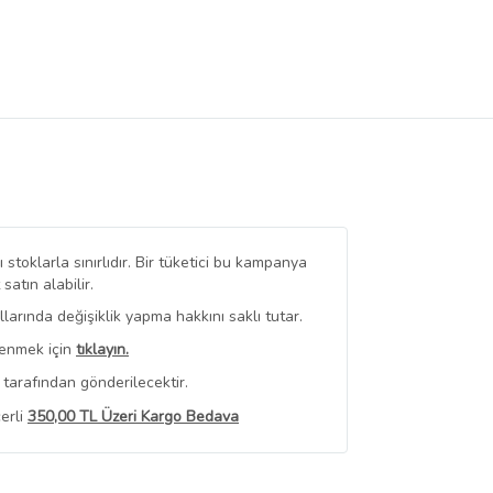
stoklarla sınırlıdır. Bir tüketici bu kampanya
tın alabilir.
arında değişiklik yapma hakkını saklı tutar.
renmek için
tıklayın.
tarafından gönderilecektir.
erli
350,00 TL Üzeri Kargo Bedava
 Görüntüle
iyat bilgileri, satıcı tarafından