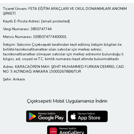
Ticaret Ünvanı: FETA EĞİTİM ARAÇLARI VE OKUL DONANIMLARI ANONİM
ŞİRKETİ
Kayıtlı E-Posta Adresi:
[email protected]
Vergi Numarası: 3850747744
Mersis Numarası: 0385074774400001
İletişim: Satıcının Çiçeksepeti tarafından teyit edilmiş iletişim bilgileri ile
birlikte tacir/esnaf/sanatkar olan satıcılar için merkez adresi;
tacir/esnaf/sanatkar olmayan satıcılar için merkez adresinin bulunduğu il
bilgisi, ad, soyad ve T.C. kimlik numarası kayıt altında bulunmaktadır.
Adres: KARACAÖREN MAH. ŞEHİT MUHAMMED FURKAN DEMİREL CAD.
NO: 5 ALTINDAĞ/ ANKARA 1500026788/6/TUR
Şehir: Ankara
Çiçeksepeti Mobil Uygulamamızı İndirin