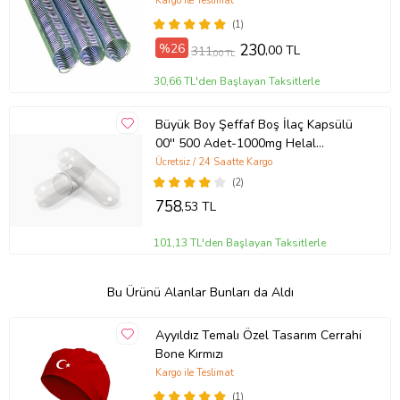
Kargo ile Teslimat
(1)
%26
230
,00 TL
311
,00 TL
30,66 TL'den Başlayan Taksitlerle
Büyük Boy Şeffaf Boş İlaç Kapsülü
00'' 500 Adet-1000mg Helal
Sertifikalı
Ücretsiz / 24 Saatte Kargo
(2)
758
,53 TL
101,13 TL'den Başlayan Taksitlerle
Bu Ürünü Alanlar Bunları da Aldı
Ayyıldız Temalı Özel Tasarım Cerrahi
Bone Kırmızı
Kargo ile Teslimat
(1)