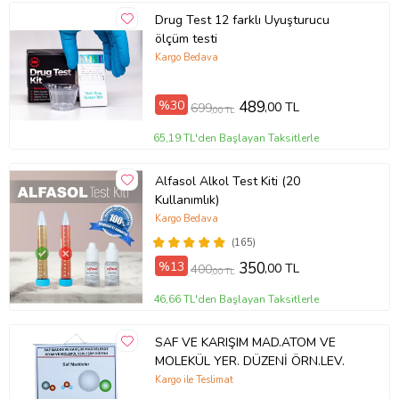
Drug Test 12 farklı Uyuşturucu
ölçüm testi
Kargo Bedava
%30
489
,00 TL
699
,00 TL
65,19 TL'den Başlayan Taksitlerle
Alfasol Alkol Test Kiti (20
Kullanımlık)
Kargo Bedava
(165)
%13
350
,00 TL
400
,00 TL
46,66 TL'den Başlayan Taksitlerle
SAF VE KARIŞIM MAD.ATOM VE
MOLEKÜL YER. DÜZENİ ÖRN.LEV.
Kargo ile Teslimat