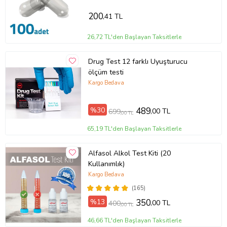
200
,41 TL
26,72 TL'den Başlayan Taksitlerle
Drug Test 12 farklı Uyuşturucu
ölçüm testi
Kargo Bedava
%30
489
,00 TL
699
,00 TL
65,19 TL'den Başlayan Taksitlerle
Alfasol Alkol Test Kiti (20
Kullanımlık)
Kargo Bedava
(165)
%13
350
,00 TL
400
,00 TL
46,66 TL'den Başlayan Taksitlerle