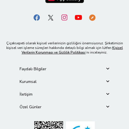
Çiçeksepeti olarak kişisel verilerinizin gizliliğini önemsiyoruz. Şirketimizin
kişisel veri işleme süreçleri hakkında detaylı bilgi almak için lütfen
Kişisel
Verilerin Korunması ve Gizlilik Politikası
’nı inceleyiniz.
Faydalı Bilgiler
Kurumsal
İletişim
Özel Günler