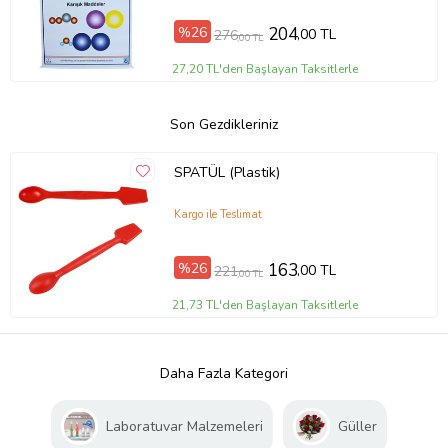
%26
204
,00 TL
276
,00 TL
27,20 TL'den Başlayan Taksitlerle
Son Gezdikleriniz
SPATÜL (Plastik)
Kargo ile Teslimat
%26
163
,00 TL
221
,00 TL
21,73 TL'den Başlayan Taksitlerle
Daha Fazla Kategori
Laboratuvar Malzemeleri
Güller