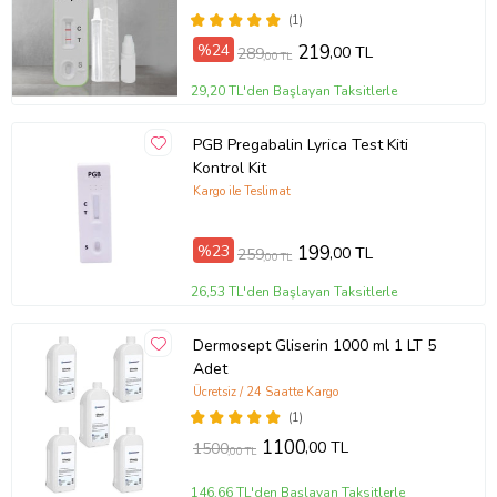
(1)
%24
219
,00 TL
289
,00 TL
29,20 TL'den Başlayan Taksitlerle
PGB Pregabalin Lyrica Test Kiti
Kontrol Kit
Kargo ile Teslimat
%23
199
,00 TL
259
,00 TL
26,53 TL'den Başlayan Taksitlerle
Dermosept Gliserin 1000 ml 1 LT 5
Adet
Ücretsiz / 24 Saatte Kargo
(1)
1100
,00 TL
1500
,00 TL
146,66 TL'den Başlayan Taksitlerle