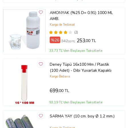
AMONYAK (%25 D= 0.91) 1000 ML
AMB.
Kargo ile Teslimat
(2)
%26
253
,00 TL
342
,00 TL
33,73 TL'den Başlayan Taksitlerle
Deney Tüpü 16x100 Mm / Plastik
(100 Adet) - Dibi Yuvarlak Kapaklı
Kargo Bedava
699
,00 TL
93,19 TL'den Başlayan Taksitlerle
SARMA YAY (10 cm. boy Ø 1.2 mm.)