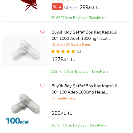
%14
299
,00 TL
349
,00 TL
39,86 TL'den Başlayan Taksitlerle
Büyük Boy Şeffaf Boş İlaç Kapsülü
00'' 1000 Adet-1000mg Helal
Sertifikalı
Ücretsiz / 24 Saatte Kargo
(1)
1378
,24 TL
183,76 TL'den Başlayan Taksitlerle
Büyük Boy Şeffaf Boş İlaç Kapsülü
00'' 100 Adet-1000mg Helal
Sertifikalı
24 Saatte Kargo
200
,41 TL
26,72 TL'den Başlayan Taksitlerle