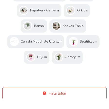
Papatya - Gerbera
Orkide
Bonsai
Kanvas Tablo
Cerrahi Müdahale Ürünleri
Spatifilyum
Lilyum
Antoryum
Hata Bildir