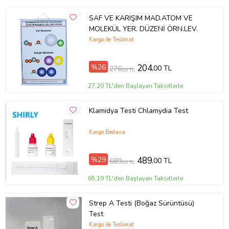
SAF VE KARIŞIM MAD.ATOM VE
MOLEKÜL YER. DÜZENİ ÖRN.LEV.
Kargo ile Teslimat
%26
204
,00 TL
276
,00 TL
27,20 TL'den Başlayan Taksitlerle
Klamidya Testi Chlamydia Test
Kargo Bedava
%29
489
,00 TL
689
,00 TL
65,19 TL'den Başlayan Taksitlerle
Strep A Testi (Boğaz Sürüntüsü)
Test
Kargo ile Teslimat