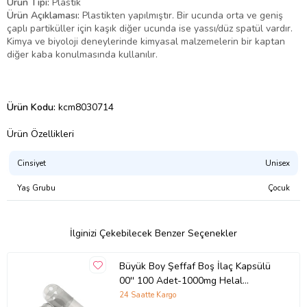
Ürün Tipi:
Plastik
Ürün Açıklaması:
Plastikten yapılmıştır. Bir ucunda orta ve geniş
çaplı partiküller için kaşık diğer ucunda ise yassı/düz spatül vardır.
Kimya ve biyoloji deneylerinde kimyasal malzemelerin bir kaptan
diğer kaba konulmasında kullanılır.
Ürün Kodu:
kcm8030714
Ürün Özellikleri
Cinsiyet
Unisex
Yaş Grubu
Çocuk
İlginizi Çekebilecek Benzer Seçenekler
Büyük Boy Şeffaf Boş İlaç Kapsülü
00'' 100 Adet-1000mg Helal
Sertifikalı
24 Saatte Kargo