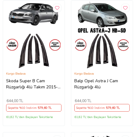
Kargo Bedava
Kargo Bedava
Skoda Super B Cam
Balp Opel Astra J Cam
Rüzgarlığı 4lü Takım 2015-
Rüzgarlığı 4lü
2020 Arası
644
,00 TL
644
,00 TL
Sepette %10 İndirim
579
,60 TL
Sepette %10 İndirim
579
,60 TL
61,82 TL'den Başlayan Taksitlerle
61,82 TL'den Başlayan Taksitlerle