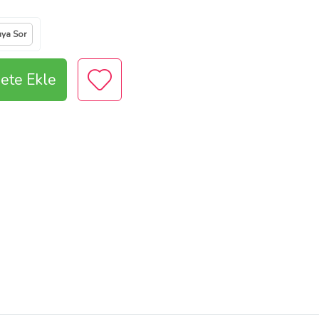
ıya Sor
ete Ekle