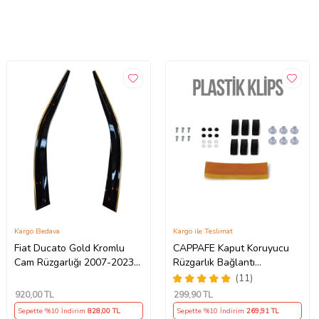
Kargo Bedava
Kargo ile Teslimat
Fiat Ducato Gold Kromlu
CAPPAFE Kaput Koruyucu
Cam Rüzgarlığı 2007-2023
Rüzgarlık Bağlantı
Arası 2-Li
Aparatları Seti
(11)
920
,00 TL
299
,90 TL
Sepette %10 İndirim
828
,00 TL
Sepette %10 İndirim
269
,91 TL