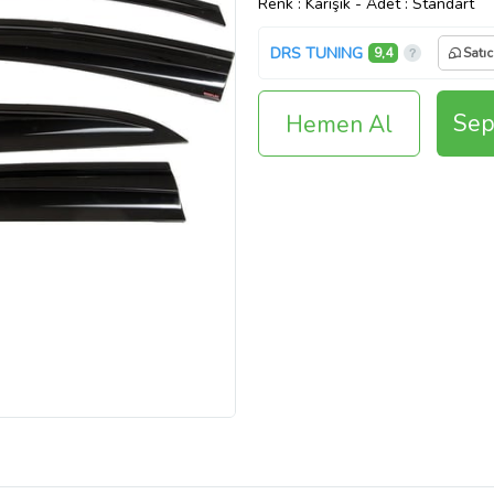
Renk
: Karışık
-
Adet
: Standart
DRS TUNING
9,4
Satıc
Sep
Hemen Al