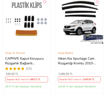
Kargo ile Teslimat
Kargo Bedava
CAPPAFE Kaput Koruyucu
Niken Kia Sportage Cam
Rüzgarlık Bağlantı
Rüzgarlığı Kromlu 2010-
Aparatları Seti
2015 4'Lü (Beyaz)
(11)
299
,90 TL
1498
,99 TL
Sepette %10 İndirim
269
,91 TL
Sepette %10 İndirim
1349
,09 TL
28,79 TL'den Başlayan Taksitlerle
143,90 TL'den Başlayan Taksitlerle