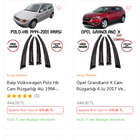
Kargo Bedava
Kargo Bedava
Balp Volkswagen Polo Hb
Opel Grandland X Cam
Cam Rüzgarlığı 4lü 1994-
Rüzgarlığı 4-lü 2017 Ve
2001 Arası
Üzeri Takım
(1)
644
,00 TL
644
,00 TL
Sepette %10 İndirim
579
,60 TL
Sepette %10 İndirim
579
,60 TL
61,82 TL'den Başlayan Taksitlerle
61,82 TL'den Başlayan Taksitlerle