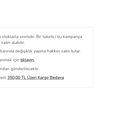
stoklarla sınırlıdır. Bir tüketici bu kampanya
tın alabilir.
arında değişiklik yapma hakkını saklı tutar.
renmek için
tıklayın.
ından gönderilecektir.
erli
350,00 TL Üzeri Kargo Bedava
 Görüntüle
iyat bilgileri, satıcı tarafından