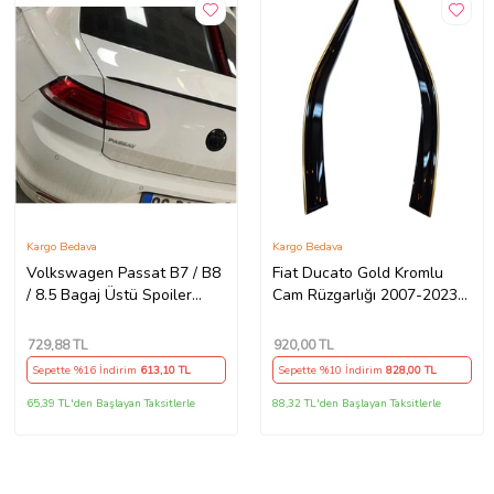
Kargo Bedava
Kargo Bedava
Volkswagen Passat B7 / B8
Fiat Ducato Gold Kromlu
/ 8.5 Bagaj Üstü Spoiler
Cam Rüzgarlığı 2007-2023
Piano Black
Arası 2-Li
729
,88 TL
920
,00 TL
Sepette %16 İndirim
613
,10 TL
Sepette %10 İndirim
828
,00 TL
65,39 TL'den Başlayan Taksitlerle
88,32 TL'den Başlayan Taksitlerle