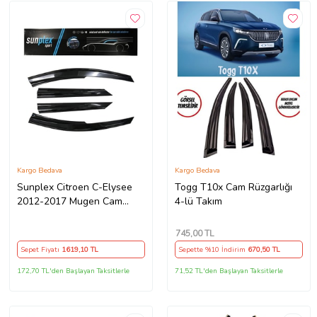
Kargo Bedava
Kargo Bedava
Sunplex Citroen C-Elysee
Togg T10x Cam Rüzgarlığı
2012-2017 Mugen Cam
4-lü Takım
Rüzgarlığı
745
,00 TL
Sepet Fiyatı
1619
,10 TL
Sepette %10 İndirim
670
,50 TL
172,70 TL'den Başlayan Taksitlerle
71,52 TL'den Başlayan Taksitlerle