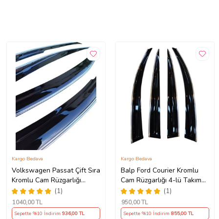
Kargo Bedava
Kargo Bedava
Volkswagen Passat Çift Sıra
Balp Ford Courier Kromlu
Kromlu Cam Rüzgarlığı
Cam Rüzgarlığı 4-lü Takım
1996-2005
2014 Ve Sonrası
(1)
(1)
1040
,00 TL
950
,00 TL
Sepette %10 İndirim
936
,00 TL
Sepette %10 İndirim
855
,00 TL