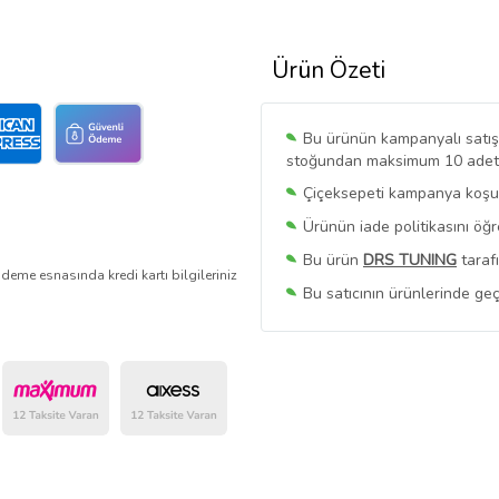
Ürün Özeti
Bu ürünün kampanyalı satışı 
stoğundan maksimum 10 adet sa
Çiçeksepeti kampanya koşull
Ürünün iade politikasını öğ
Bu ürün
DRS TUNING
taraf
deme esnasında kredi kartı bilgileriniz
Bu satıcının ürünlerinde geç
Bu Satıcının
Tüm Ürünlerini
Ürün sayfasında gördüğünüz f
belirlenmektedir.