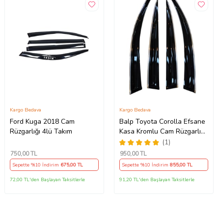
Kargo Bedava
Kargo Bedava
Ford Kuga 2018 Cam
Balp Toyota Corolla Efsane
Rüzgarlığı 4lü Takım
Kasa Kromlu Cam Rüzgarlığı
4-lü Takım 1992-1998 Arası
(1)
750
,00 TL
950
,00 TL
Sepette %10 İndirim
675
,00 TL
Sepette %10 İndirim
855
,00 TL
72,00 TL'den Başlayan Taksitlerle
91,20 TL'den Başlayan Taksitlerle