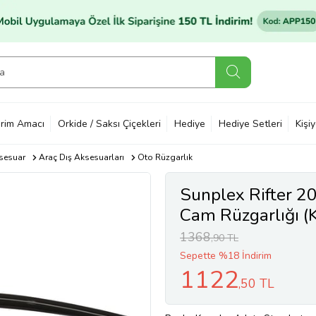
rim Amacı
Orkide / Saksı Çiçekleri
Hediye
Hediye Setleri
Kişi
sesuar
Araç Dış Aksesuarları
Oto Rüzgarlık
Sunplex Rifter 2
Cam Rüzgarlığı (K
1368
,90 TL
Sepette %18 İndirim
1122
,50 TL