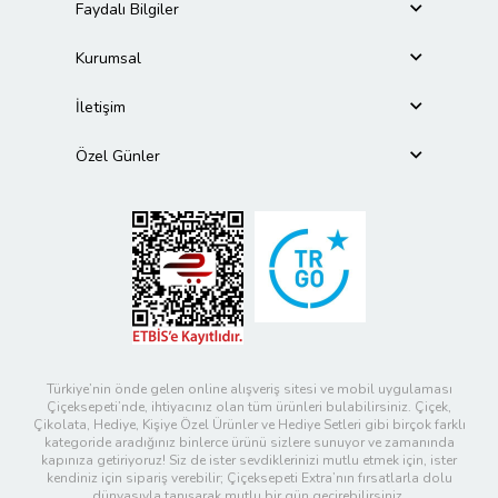
Faydalı Bilgiler
Kurumsal
İletişim
Özel Günler
Türkiye’nin önde gelen online alışveriş sitesi ve mobil uygulaması
Çiçeksepeti’nde, ihtiyacınız olan tüm ürünleri bulabilirsiniz. Çiçek,
Çikolata, Hediye, Kişiye Özel Ürünler ve Hediye Setleri gibi birçok farklı
kategoride aradığınız binlerce ürünü sizlere sunuyor ve zamanında
kapınıza getiriyoruz! Siz de ister sevdiklerinizi mutlu etmek için, ister
kendiniz için sipariş verebilir; Çiçeksepeti Extra’nın fırsatlarla dolu
dünyasıyla tanışarak mutlu bir gün geçirebilirsiniz.