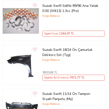
Suzuki Swift Sd/hb 89/96 Ana Yatak
0.50 (Sf413) 1.3cc (Pro)
Kargo Bedava
Sepet Fiyatı
1244
,07 TL
Suzuki Swift 18/24 Ön Çamurluk
Deli·ksi·z Sol (Tyg)
Kargo Bedava
8920
,66 TL
Sepette %14 İndirim
7671
,77 TL
Suzuki Swift 11/14 Ön Tampon
Si·yah Panjurlu (My)
Kargo Bedava