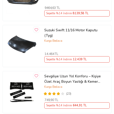
9464
,63 TL
Sepette %14 İndirim
8139
,58 TL
Suzuki Swift 11/16 Motor Kaputu
(Tyg)
Kargo Bedava
14.464
TL
Sepette %14 İndirim
12.439
TL
Sevgiliye Uzun Yol Konforu – Kişiye
Özel Araç Boyun Yastığı & Kemer
Pedi Hediye Seti
Kargo Bedava
(23)
749
,90 TL
Sepette %14 İndirim
644
,91 TL