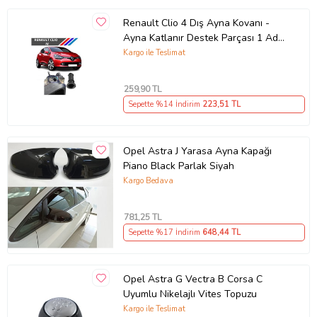
Renault Clio 4 Dış Ayna Kovanı -
Ayna Katlanır Destek Parçası 1 Adet
490307706 M3625
Kargo ile Teslimat
259
,90 TL
Sepette %14 İndirim
223
,51 TL
Opel Astra J Yarasa Ayna Kapağı
Piano Black Parlak Siyah
Kargo Bedava
781
,25 TL
Sepette %17 İndirim
648
,44 TL
Opel Astra G Vectra B Corsa C
Uyumlu Nikelajlı Vites Topuzu
Kargo ile Teslimat