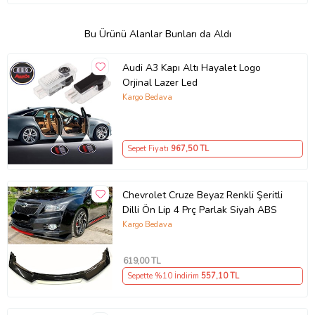
Bu Ürünü Alanlar Bunları da Aldı
Audi A3 Kapı Altı Hayalet Logo
Orjinal Lazer Led
Kargo Bedava
Sepet Fiyatı
967
,50 TL
Chevrolet Cruze Beyaz Renkli Şeritli
Dilli Ön Lip 4 Prç Parlak Siyah ABS
Kargo Bedava
619
,00 TL
Sepette %10 İndirim
557
,10 TL