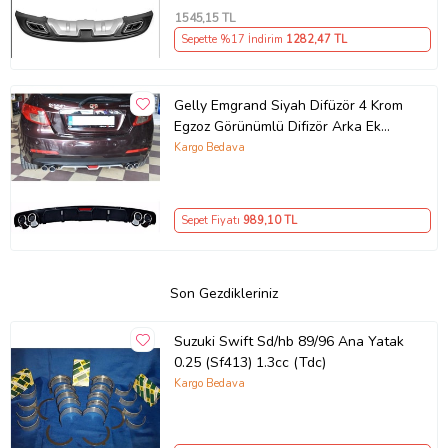
1545
,15 TL
Sepette %17 İndirim
1282
,47 TL
Gelly Emgrand Siyah Difüzör 4 Krom
Egzoz Görünümlü Difizör Arka Ek
Body Kit
Kargo Bedava
Sepet Fiyatı
989
,10 TL
Son Gezdikleriniz
Suzuki Swift Sd/hb 89/96 Ana Yatak
0.25 (Sf413) 1.3cc (Tdc)
Kargo Bedava