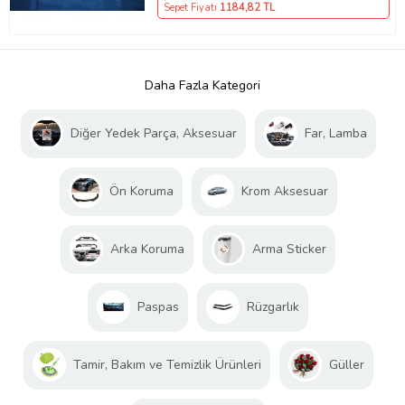
Sepet Fiyatı
1184
,82 TL
Daha Fazla Kategori
Diğer Yedek Parça, Aksesuar
Far, Lamba
Ön Koruma
Krom Aksesuar
Arka Koruma
Arma Sticker
Paspas
Rüzgarlık
Tamir, Bakım ve Temizlik Ürünleri
Güller