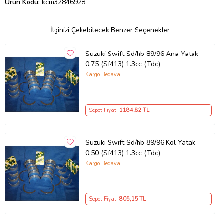
Ürün Kodu:
kcm32846928
İlginizi Çekebilecek Benzer Seçenekler
Suzuki Swift Sd/hb 89/96 Ana Yatak
0.75 (Sf413) 1.3cc (Tdc)
Kargo Bedava
Sepet Fiyatı
1184
,82 TL
Suzuki Swift Sd/hb 89/96 Kol Yatak
0.50 (Sf413) 1.3cc (Tdc)
Kargo Bedava
Sepet Fiyatı
805
,15 TL