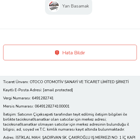
Yan Basamak
Hata Bildir
Ticaret Ünvanı: OTOCO OTOMOTİV SANAYİ VE TİCARET LİMİTED ŞİRKETİ
Kayıtlı E-Posta Adresi:
[email protected]
Vergi Numarası: 6491282741
Mersis Numarası: 0649128274100001
İletişim: Satıcının Çiçeksepeti tarafından teyit edilmiş iletişim bilgileri ile
birlikte tacir/esnaf/sanatkar olan satıcılar için merkez adresi;
tacir/esnaf/sanatkar olmayan satıcılar için merkez adresinin bulunduğu il
bilgisi, ad, soyad ve T.C. kimlik numarası kayıt altında bulunmaktadır.
Adres: İSTİKLAL MAH. ŞADIRVAN SK. ÇAKIROĞLU IŞ MERKEZI NO: 1 İÇ KAPI