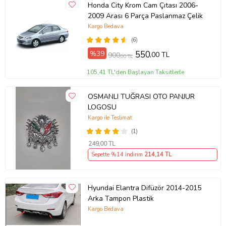
Honda City Krom Cam Çıtası 2006-
2009 Arası 6 Parça Paslanmaz Çelik
Kargo Bedava
(6)
%39
550
,00 TL
900
,00 TL
105,41 TL'den Başlayan Taksitlerle
OSMANLI TUĞRASI OTO PANJUR
LOGOSU
Kargo ile Teslimat
(1)
249
,00 TL
Sepette %14 İndirim
214
,14 TL
Hyundai Elantra Difüzör 2014-2015
Arka Tampon Plastik
Kargo Bedava