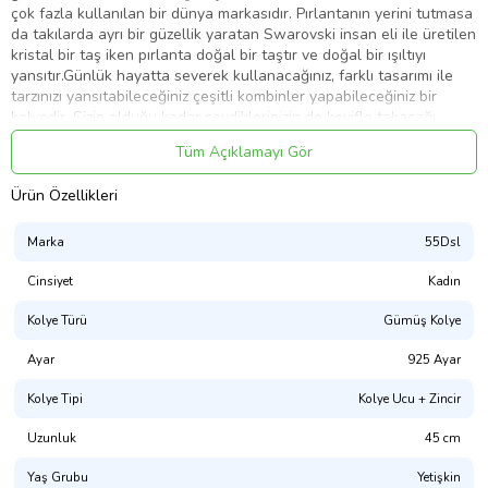
çok fazla kullanılan bir dünya markasıdır. Pırlantanın yerini tutmasa
da takılarda ayrı bir güzellik yaratan Swarovski insan eli ile üretilen
kristal bir taş iken pırlanta doğal bir taştır ve doğal bir ışıltıyı
yansıtır.Günlük hayatta severek kullanacağınız, farklı tasarımı ile
tarzınızı yansıtabileceğiniz çeşitli kombinler yapabileceğiniz bir
kolyedir. Sizin olduğu kadar sevdiklerinizin de keyifle takacağı
swarovski taşlı gümüş kalp kolye en güzel hediyelerden biri
Tüm Açıklamayı Gör
olacaktır. Kolye 925 ayar gümüşten imal edilmiştir. Gümüş üzerine
rodyum kaplama yapılmıştır. Rodyum kaplama yapılan gümüş kolye
Ürün Özellikleri
modelleri parlaklığını uzun süre muhafaza eder, oksitlenmesi
gecikir. Üzerinde bulunan taş camdır. Gümüş kolye modellerinin
tamamında olduğu gibi swarovski taşlı gümüş kalp kolye modeli de
Marka
55Dsl
el emeği ile üretilmiştir. Gümüş ve değerli taşlar nedeniyle
belirtilen ortalama ürün ağırlığında ± %10 sapma olabilmektedir.
Cinsiyet
Kadın
En: 0.90 cm
Kolye Türü
Gümüş Kolye
Boy: 1.00 cm
Ayar
925 Ayar
Ort. Ağırlık : 2.21 gr.
Kolye Tipi
Kolye Ucu + Zincir
Zincir Uzunluk: 50 cm
Uzunluk
45 cm
Yaş Grubu
Yetişkin