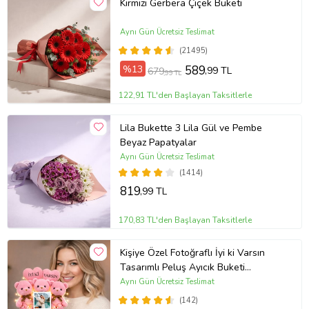
Kırmızı Gerbera Çiçek Buketi
Aynı Gün Ücretsiz Teslimat
(21495)
%13
589
,99 TL
679
,99 TL
122,91 TL'den Başlayan Taksitlerle
Lila Bukette 3 Lila Gül ve Pembe
Beyaz Papatyalar
Aynı Gün Ücretsiz Teslimat
(1414)
819
,99 TL
170,83 TL'den Başlayan Taksitlerle
Kişiye Özel Fotoğraflı İyi ki Varsın
Tasarımlı Peluş Ayıcık Buketi
(Pembe)
Aynı Gün Ücretsiz Teslimat
(142)