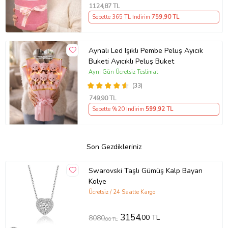
1124
,87 TL
Sepette 365 TL İndirim
759
,90 TL
Aynalı Led Işıklı Pembe Peluş Ayıcık
Buketi Ayıcıklı Peluş Buket
Aynı Gün Ücretsiz Teslimat
(33)
749
,90 TL
Sepette %20 İndirim
599
,92 TL
Son Gezdikleriniz
Swarovski Taşlı Gümüş Kalp Bayan
Kolye
Ücretsiz / 24 Saatte Kargo
3154
,00 TL
8080
,00 TL