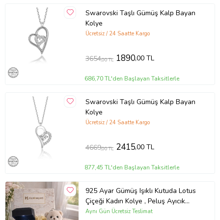
Swarovski Taşlı Gümüş Kalp Bayan
Kolye
Ücretsiz / 24 Saatte Kargo
1890
,00 TL
3654
,00 TL
686,70 TL'den Başlayan Taksitlerle
Swarovski Taşlı Gümüş Kalp Bayan
Kolye
Ücretsiz / 24 Saatte Kargo
2415
,00 TL
4669
,00 TL
877,45 TL'den Başlayan Taksitlerle
925 Ayar Gümüş Işıklı Kutuda Lotus
Çiçeği Kadın Kolye , Peluş Ayıcık
Anahtarlık Marteniçka Bileklik,
Aynı Gün Ücretsiz Teslimat