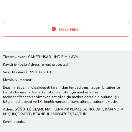
Hata Bildir
Ticaret Ünvanı: CANER YIKAR - İNDİRİMLİ AVM
Kayıtlı E-Posta Adresi:
[email protected]
Vergi Numarası: 9530476510
Mersis Numarası: -
İletişim: Satıcının Çiçeksepeti tarafından teyit edilmiş iletişim bilgileri ile
birlikte tacir/esnaf/sanatkar olan satıcılar için merkez adresi;
tacir/esnaf/sanatkar olmayan satıcılar için merkez adresinin bulunduğu il
bilgisi, ad, soyad ve T.C. kimlik numarası kayıt altında bulunmaktadır.
Adres: SÖĞÜTLÜ ÇEŞME MAH. 3.NAMIK KEMAL SK. NO: 39 İÇ KAPI NO: 4
KÜÇÜKÇEKMECE/ İSTANBUL 1500047027/342/TUR
Şehir: İstanbul