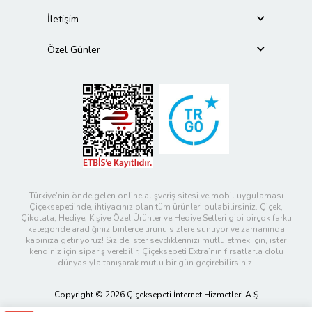
İletişim
Özel Günler
Türkiye’nin önde gelen online alışveriş sitesi ve mobil uygulaması
Çiçeksepeti’nde, ihtiyacınız olan tüm ürünleri bulabilirsiniz. Çiçek,
Çikolata, Hediye, Kişiye Özel Ürünler ve Hediye Setleri gibi birçok farklı
kategoride aradığınız binlerce ürünü sizlere sunuyor ve zamanında
kapınıza getiriyoruz! Siz de ister sevdiklerinizi mutlu etmek için, ister
kendiniz için sipariş verebilir; Çiçeksepeti Extra’nın fırsatlarla dolu
dünyasıyla tanışarak mutlu bir gün geçirebilirsiniz.
Copyright © 2026 Çiçeksepeti İnternet Hizmetleri A.Ş