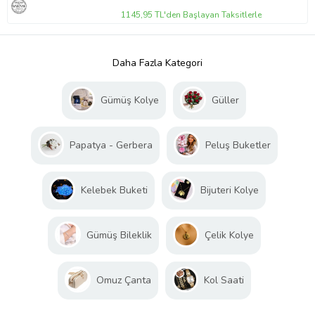
1145,95 TL'den Başlayan Taksitlerle
Daha Fazla Kategori
Gümüş Kolye
Güller
Papatya - Gerbera
Peluş Buketler
Kelebek Buketi
Bijuteri Kolye
Gümüş Bileklik
Çelik Kolye
Omuz Çanta
Kol Saati