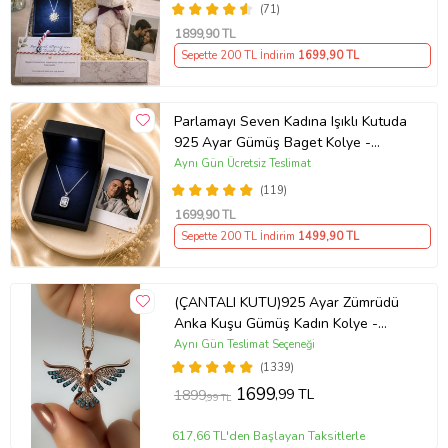
Polaroid Fotoğraf Hediye
(71)
1899
,90 TL
Sepette 200 TL İndirim
1699
,90 TL
Parlamayı Seven Kadına Işıklı Kutuda
925 Ayar Gümüş Baget Kolye -
Kişiye Özel Fotoğraf Hediye
Aynı Gün Ücretsiz Teslimat
(119)
1699
,90 TL
Sepette 200 TL İndirim
1499
,90 TL
(ÇANTALI KUTU)925 Ayar Zümrüdü
Anka Kuşu Gümüş Kadın Kolye -
MAVİ
Aynı Gün Teslimat Seçeneği
(1339)
1699
,99 TL
1899
,99 TL
617,66 TL'den Başlayan Taksitlerle