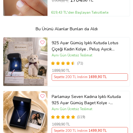
1704
,86 TL
1904
,86 TL
619,43 TL'den Başlayan Taksitlerle
Bu Ürünü Alanlar Bunları da Aldı
925 Ayar Gümüş Işıklı Kutuda Lotus
Çiçeği Kadın Kolye , Peluş Ayıcık
Anahtarlık Marteniçka Bileklik,
Aynı Gün Ücretsiz Teslimat
Polaroid Fotoğraf Hediye
(71)
1899
,90 TL
Sepette 200 TL İndirim
1699
,90 TL
Parlamayı Seven Kadına Işıklı Kutuda
925 Ayar Gümüş Baget Kolye -
Kişiye Özel Fotoğraf Hediye
Aynı Gün Ücretsiz Teslimat
(119)
1699
,90 TL
Sepette 200 TL İndirim
1499
,90 TL