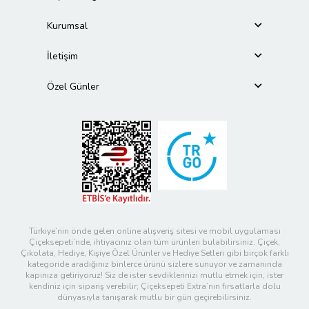
Kurumsal
İletişim
Özel Günler
Türkiye’nin önde gelen online alışveriş sitesi ve mobil uygulaması
Çiçeksepeti’nde, ihtiyacınız olan tüm ürünleri bulabilirsiniz. Çiçek,
Çikolata, Hediye, Kişiye Özel Ürünler ve Hediye Setleri gibi birçok farklı
kategoride aradığınız binlerce ürünü sizlere sunuyor ve zamanında
kapınıza getiriyoruz! Siz de ister sevdiklerinizi mutlu etmek için, ister
kendiniz için sipariş verebilir; Çiçeksepeti Extra’nın fırsatlarla dolu
dünyasıyla tanışarak mutlu bir gün geçirebilirsiniz.