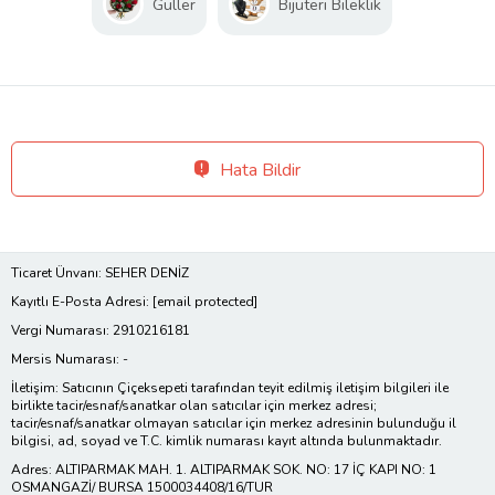
Güller
Bijuteri Bileklik
Hata Bildir
Ticaret Ünvanı: SEHER DENİZ
Kayıtlı E-Posta Adresi:
[email protected]
Vergi Numarası: 2910216181
Mersis Numarası: -
İletişim: Satıcının Çiçeksepeti tarafından teyit edilmiş iletişim bilgileri ile
birlikte tacir/esnaf/sanatkar olan satıcılar için merkez adresi;
tacir/esnaf/sanatkar olmayan satıcılar için merkez adresinin bulunduğu il
bilgisi, ad, soyad ve T.C. kimlik numarası kayıt altında bulunmaktadır.
Adres: ALTIPARMAK MAH. 1. ALTIPARMAK SOK. NO: 17 İÇ KAPI NO: 1
OSMANGAZİ/ BURSA 1500034408/16/TUR