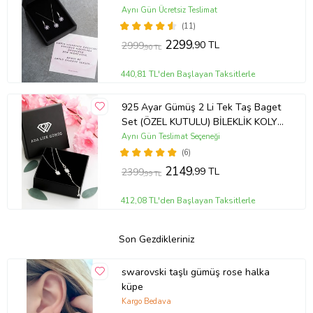
Aynı Gün Ücretsiz Teslimat
(11)
2299
,90 TL
2999
,90 TL
440,81 TL'den Başlayan Taksitlerle
925 Ayar Gümüş 2 Li Tek Taş Baget
Set (ÖZEL KUTULU) BİLEKLİK KOLYE
- RODYUM
Aynı Gün Teslimat Seçeneği
(6)
2149
,99 TL
2399
,99 TL
412,08 TL'den Başlayan Taksitlerle
Son Gezdikleriniz
swarovski taşlı gümüş rose halka
küpe
Kargo Bedava