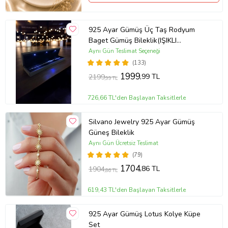
925 Ayar Gümüş Üç Taş Rodyum
Baget Gümüş Bileklik(IŞIKLI
KUTULU)
Aynı Gün Teslimat Seçeneği
(133)
1999
,99 TL
2199
,99 TL
726,66 TL'den Başlayan Taksitlerle
Silvano Jewelry 925 Ayar Gümüş
Güneş Bileklik
Aynı Gün Ücretsiz Teslimat
(79)
1704
,86 TL
1904
,86 TL
619,43 TL'den Başlayan Taksitlerle
925 Ayar Gümüş Lotus Kolye Küpe
Set