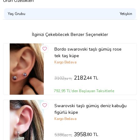
Ürün Özellikleri
Yaş Grubu
Yetişkin
İlginizi Çekebilecek Benzer Seçenekler
Bordo swarovski taşlı gümüş rose
tek taş küpe
Kargo Bedava
2182
,44 TL
3102
,84 TL
792,95 TL'den Başlayan Taksitlerle
Swarovski taşlı gümüş deniz kabuğu
figürlü küpe
Kargo Bedava
3958
,80 TL
5386
,80 TL