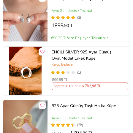
Aynı Gün Ücretsiz Teslimat
(2)
1899
,90 TL
690,29 TL'den Başlayan Taksitlerle
ENCİLİ SİLVER 925 Ayar Gümüş
Oval Model Erkek Küpe
Kargo Bedava
(1)
899
,95 TL
Sepette %13 İndirim
782
,96 TL
925 Ayar Gümüş Taşlı Halka Küpe
Aynı Gün Ücretsiz Teslimat
(28)