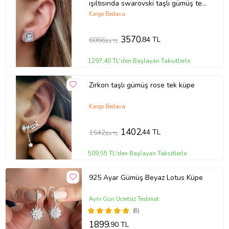
ışıltısında swarovski taşlı gümüş tek
taş küpe
Kargo Bedava
3570
,84 TL
6066
,84 TL
1297,40 TL'den Başlayan Taksitlerle
Zirkon taşlı gümüş rose tek küpe
Kargo Bedava
1402
,44 TL
1542
,84 TL
509,55 TL'den Başlayan Taksitlerle
925 Ayar Gümüş Beyaz Lotus Küpe
Aynı Gün Ücretsiz Teslimat
(8)
1899
,90 TL