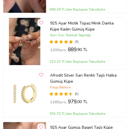
690,29 TL'den Başlayan Taksitlerle
925 Ayar Mistik Topaz Minik Damla
Küpe Kadın Gümüş Küpe
Aynı Gün Teslimat Seçeneği
(9)
889
,90 TL
1209
,90 TL
323,33 TL'den Başlayan Taksitlerle
Afrodit Silver Sarı Renkli Taşlı Halka
Gümüş Küpe
Kargo Bedava
(8)
979
,00 TL
1189
,00 TL
355,70 TL'den Başlayan Taksitlerle
925 Ayar Gümüş Baget Taşlı Küpe