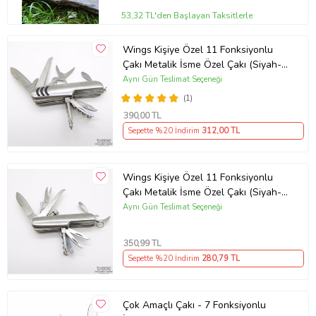
53,32 TL'den Başlayan Taksitlerle
Wings Kişiye Özel 11 Fonksiyonlu
Çakı Metalik İsme Özel Çakı (Siyah-
Gri)
Aynı Gün Teslimat Seçeneği
(1)
390
,00 TL
Sepette %20 İndirim
312
,00 TL
Wings Kişiye Özel 11 Fonksiyonlu
Çakı Metalik İsme Özel Çakı (Siyah-
Gri)
Aynı Gün Teslimat Seçeneği
350
,99 TL
Sepette %20 İndirim
280
,79 TL
Çok Amaçlı Çakı - 7 Fonksiyonlu