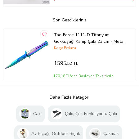
Son Gezdikleriniz
Tac-Force 1111-D Titanyum
Gökkuşağı Kamp Çakı 23 cm - Metal
Sap, Yarı Otomatik
Kargo Bedava
1595
,52 TL
170,18 TL'den Başlayan Taksitlerle
Daha Fazla Kategori
Çakı
Çakı, Çok Fonksiyonlu Çakı
Av Bıçağı, Outdoor Bıçak
Çakmak