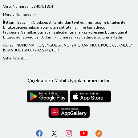
Vergi Numarası: 5340751814
Mersis Numarası: -
İletişim: Satıcının Çiçeksepeti tarafından teyit edilmiş iletişim bilgileri ile
birlikte tacir/esnaf/sanatkar olan satıcılar için merkez adresi;
tacir/esnaf/sanatkar olmayan satıcılar için merkez adresinin bulunduğu il
bilgisi, ad, soyad ve T.C. kimlik numarası kayıt altında bulunmaktadır.
Adres: İNÖNÜ MAH. 1.ŞENGÜL SK. NO: 24 İÇ KAPI NO: 6 KÜÇÜKÇEKMECE/
İSTANBUL 1500047027/342/TUR
Şehir: İstanbul
Çiçeksepeti Mobil Uygulamamızı İndirin