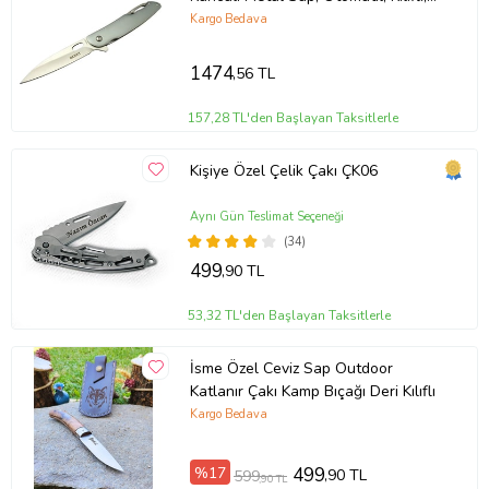
Özetle,
Tac-Force 1111-D Titanyum Gökkuşağı Kamp Çakısı, hem
Kutulu
Kargo Bedava
görsel olarak etkileyici hem de işlevselliği yüksek bir üründür.
Titanyum gökkuşağı kaplama ile süslenmiş metal sapı ve yarı
otomatik açma mekanizmasıyla dikkat çeken bu çakı, hem günlük
1474
,56 TL
kullanım hem de zorlu outdoor aktiviteleriniz için ideal bir
seçenektir.
157,28 TL'den Başlayan Taksitlerle
Kişiye Özel Çelik Çakı ÇK06
Ürün Kodu:
kcm40234599
Aynı Gün Teslimat Seçeneği
(34)
499
,90 TL
53,32 TL'den Başlayan Taksitlerle
İsme Özel Ceviz Sap Outdoor
Katlanır Çakı Kamp Bıçağı Deri Kılıflı
Kargo Bedava
%17
499
,90 TL
599
,90 TL