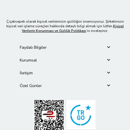
Çiçeksepeti olarak kişisel verilerinizin gizliliğini önemsiyoruz. Şirketimizin
kişisel veri işleme süreçleri hakkında detaylı bilgi almak için lütfen
Kişisel
Verilerin Korunması ve Gizlilik Politikası
’nı inceleyiniz.
Faydalı Bilgiler
Kurumsal
İletişim
Özel Günler