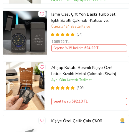
74,65 TL'den Başlayan Taksitlerle
İsme Özel Çift Yön Baskı Turbo Jet
Işıklı Saatli Çakmak -Kutulu ve
Hediye Paketinde (Füme)
Ücretsiz / 24 Saatte Kargo
(54)
1069
,22 TL
Sepette %35 İndirim
694
,99 TL
Ahşap Kutulu Resimli Kişiye Özel
Lotus Kızaklı Metal Çakmak (Siyah)
Aynı Gün Ücretsiz Teslimat
(309)
Sepet Fiyatı
592
,13 TL
Kişiye Özel Çelik Çakı ÇK06