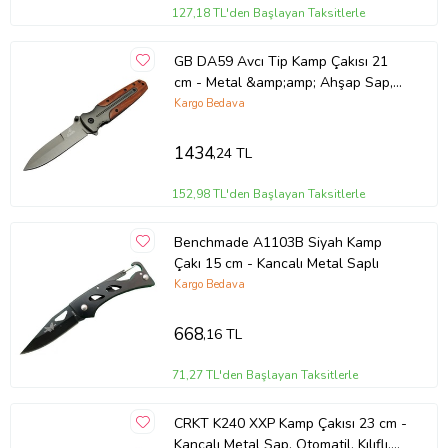
127,18 TL'den Başlayan Taksitlerle
Dayanıklılık:
Titanyum kaplama, çakıyı çizilmelere ve korozyona
karşı korur.
Yüksek Performans:
Yarı otomatik açma mekanizması ve keskin
GB DA59 Avcı Tip Kamp Çakısı 21
bıçağıyla işinizi kolaylaştırır.
cm - Metal &amp;amp; Ahşap Sap,
Çok Yönlü Kullanım:
Kamp, doğa yürüyüşü, balıkçılık gibi
Kemerlikli
Kargo Bedava
aktivitelerde kullanılabilir.
Koleksiyon:
Şık tasarımıyla koleksiyonlarda yerini alabilir.
1434
,24 TL
Kullanım Alanları
152,98 TL'den Başlayan Taksitlerle
Kamp:
Odun kesme, ip kesme, yiyecek hazırlama gibi işlerde
Doğa Yürüyüşü:
Acil durumlar için, paket açma, ip kesme gibi
Benchmade A1103B Siyah Kamp
durumlarda
Çakı 15 cm - Kancalı Metal Saplı
Balıkçılık:
Misina kesme, olta tamiri gibi işlerde
Koleksiyon:
Şık tasarımıyla koleksiyonlarda yerini alabilir.
Kargo Bedava
Bakım
668
,16 TL
Bıçak Bakımı:
Bıçağın keskinliğini korumak için düzenli olarak
71,27 TL'den Başlayan Taksitlerle
yağlanmalı ve temizlenmelidir.
Sap Bakımı:
Titanyum kaplamayı temizlerken yumuşak bir bez
kullanmalı ve aşındırıcı maddelerden kaçınmalısınız.
CRKT K240 XXP Kamp Çakısı 23 cm -
Kancalı Metal Sap, Otomatil, Kılıflı,