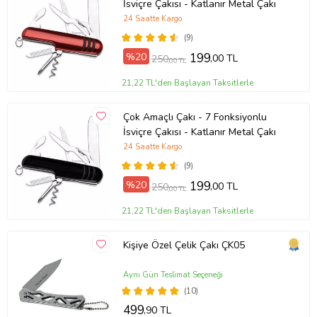
İsviçre Çakısı - Katlanır Metal Çakı
24 Saatte Kargo
(9)
%20
199
,00 TL
250
,00 TL
21,22 TL'den Başlayan Taksitlerle
Çok Amaçlı Çakı - 7 Fonksiyonlu
İsviçre Çakısı - Katlanır Metal Çakı
24 Saatte Kargo
(9)
%20
199
,00 TL
250
,00 TL
21,22 TL'den Başlayan Taksitlerle
Kişiye Özel Çelik Çakı ÇK05
Aynı Gün Teslimat Seçeneği
(10)
499
,90 TL