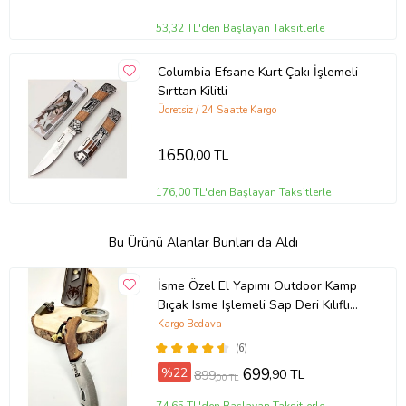
53,32 TL'den Başlayan Taksitlerle
Columbia Efsane Kurt Çakı İşlemeli
Sırttan Kilitli
Ücretsiz / 24 Saatte Kargo
1650
,00 TL
176,00 TL'den Başlayan Taksitlerle
Bu Ürünü Alanlar Bunları da Aldı
İsme Özel El Yapımı Outdoor Kamp
Bıçak Isme Işlemeli Sap Deri Kılıflı
(209 - Açık Ton)
Kargo Bedava
(6)
%22
699
,90 TL
899
,00 TL