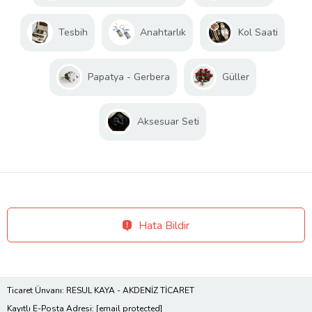
Tesbih
Anahtarlık
Kol Saati
Papatya - Gerbera
Güller
Aksesuar Seti
Hata Bildir
Ticaret Ünvanı: RESUL KAYA - AKDENİZ TİCARET
Kayıtlı E-Posta Adresi:
[email protected]