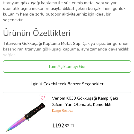
titanyum gökkuşağı kaplama ile süslenmiş metal sapı ve yarı
otomatik açma mekanizmasıyla dikkat çeken bu çakı, hem günlük
kullanım hem de zorlu outdoor aktiviteleriniz için ideal bir
seçenektir.
Ürünün Özellikleri
Titanyum Gökkuşağı Kaplama Metal Sap:
Çakıya eşsiz bir görünüm
kazandıran titanyum gökkuşağı kaplama, aynı zamanda dayanıklılık
sağlar.
23 cm Bıçak Boyu:
Geniş bir kullanım alanı sunan uzun bir bıçak.
Yarı Otomatik Açma:
Tek elle kolayca açılabilen bir mekanizmaya
Tüm Açıklamayı Gör
sahiptir.
Kilit Sistemi:
Açık konumda bıçağın güvenli bir şekilde
sabitlenmesini sağlar.
İlginizi Çekebilecek Benzer Seçenekler
Yüksek Kaliteli Çelik:
Bıçak, paslanmaya karşı dayanıklı, yüksek
kaliteli bir çelikten üretilmiştir.
Venom K033 Gökkuşağı Kamp Çakı
23cm- Yarı Otomatik, Kemerlikli
Neden Tac-Force 1111-D
Kargo Bedava
Titanyum Gökkuşağı Kamp Çakısı?
1192
,32 TL
Eşsiz Tasarım:
Titanyum gökkuşağı kaplama, çakıya benzersiz ve
dikkat çekici bir görünüm kazandırır.