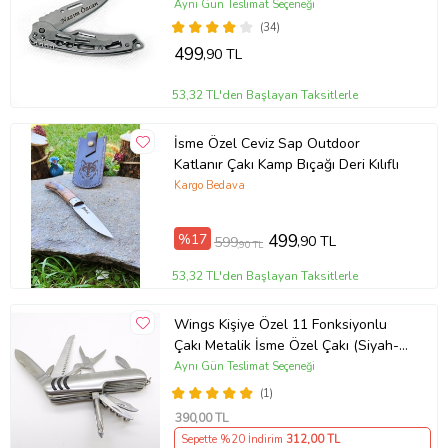
Aynı Gün Teslimat Seçeneği
(34)
499
,90 TL
53,32 TL'den Başlayan Taksitlerle
İsme Özel Ceviz Sap Outdoor
Katlanır Çakı Kamp Bıçağı Deri Kılıflı
Kargo Bedava
%17
499
,90 TL
599
,90 TL
53,32 TL'den Başlayan Taksitlerle
Wings Kişiye Özel 11 Fonksiyonlu
Çakı Metalik İsme Özel Çakı (Siyah-
Gri)
Aynı Gün Teslimat Seçeneği
(1)
390
,00 TL
Sepette %20 İndirim
312
,00 TL