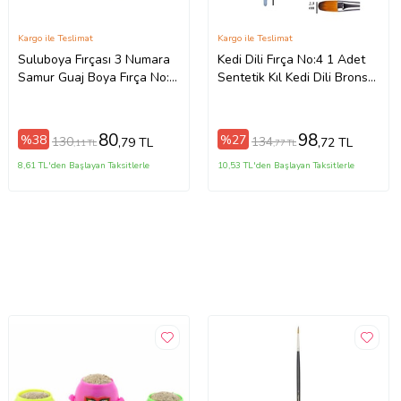
Kargo ile Teslimat
Kargo ile Teslimat
Suluboya Fırçası 3 Numara
Kedi Dili Fırça No:4 1 Adet
Samur Guaj Boya Fırça No:3
Sentetik Kıl Kedi Dili Brons
1 Adet (Bordo)
Fırça Sanat Ve Hobi Akrilik
Boya Yağlı Boya Guaj Boya
80
98
%38
%27
130
134
,79 TL
,72 TL
,11 TL
,77 TL
8,61 TL'den Başlayan Taksitlerle
10,53 TL'den Başlayan Taksitlerle