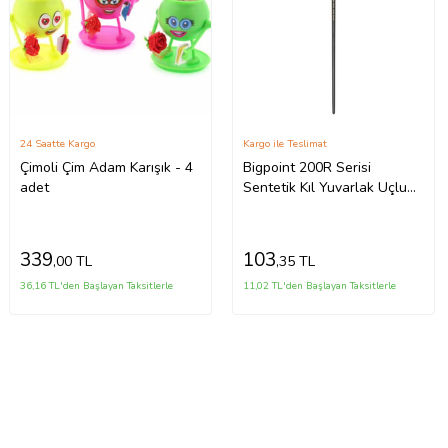
24 Saatte Kargo
Kargo ile Teslimat
Çimoli Çim Adam Karışık - 4
Bigpoint 200R Serisi
adet
Sentetik Kıl Yuvarlak Uçlu
Fırça No:2
339
103
,00 TL
,35 TL
36,16 TL'den Başlayan Taksitlerle
11,02 TL'den Başlayan Taksitlerle