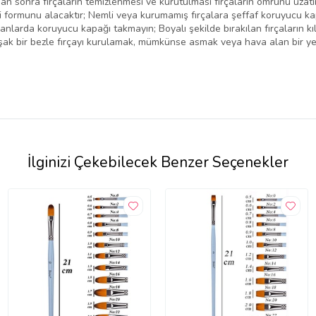
an sonra fırçaların temizlenmesi ve kurutulması fırçaların ömrünü uzat
i formunu alacaktır; Nemli veya kurumamış fırçalara şeffaf koruyucu ka
arda koruyucu kapağı takmayın; Boyalı şekilde bırakılan fırçaların kıl y
şak bir bezle fırçayı kurulamak, mümkünse asmak veya hava alan bir ye
İlginizi Çekebilecek Benzer Seçenekler