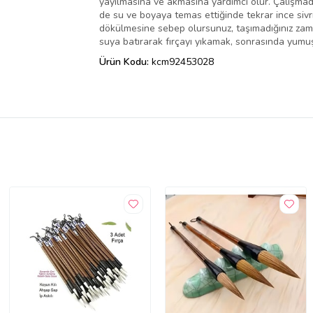
yayılmasına ve akmasına yardımcı olur. Çalışmad
de su ve boyaya temas ettiğinde tekrar ince sivr
dökülmesine sebep olursunuz, taşımadığınız zamanl
suya batırarak fırçayı yıkamak, sonrasında yumu
Ürün Kodu:
kcm92453028