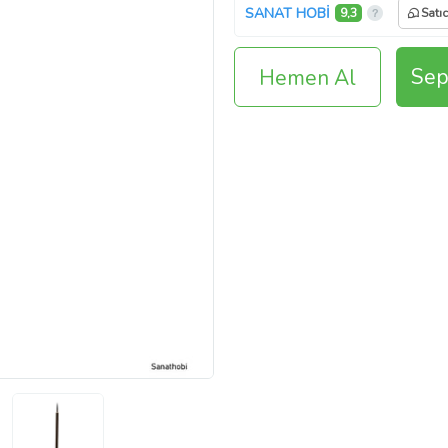
SANAT HOBİ
9,3
Satı
Sep
Hemen Al