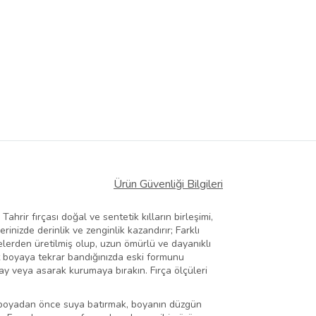
Ürün Güvenliği Bilgileri
ahrir fırçası doğal ve sentetik kılların birleşimi,
nizde derinlik ve zenginlik kazandırır; Farklı
elerden üretilmiş olup, uzun ömürlü ve dayanıklı
kat boyaya tekrar bandığınızda eski formunu
ay veya asarak kurumaya bırakın. Fırça ölçüleri
ayı boyadan önce suya batırmak, boyanın düzgün