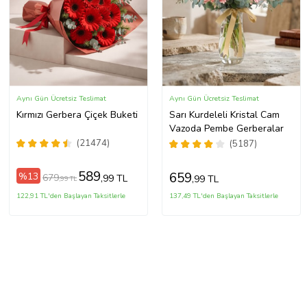
Aynı Gün Ücretsiz Teslimat
Aynı Gün Ücretsiz Teslimat
Kırmızı Gerbera Çiçek Buketi
Sarı Kurdeleli Kristal Cam
Vazoda Pembe Gerberalar
(21474)
(5187)
589
659
%13
679
,99 TL
,99 TL
,99 TL
122,91 TL'den Başlayan Taksitlerle
137,49 TL'den Başlayan Taksitlerle