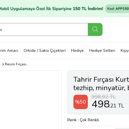
rim Amacı
Orkide / Saksı Çiçekleri
Hediye
Hediye Setleri
Kişi
Resim Fırçası
Tahrir Fırçası Kurt
tezhip, minyatür,
(Çok Renkli)
998,92 TL
498
%50
,21 TL
Renk
: Çok Renkli