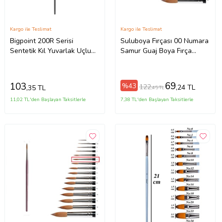
Kargo ile Teslimat
Kargo ile Teslimat
Bigpoint 200R Serisi
Suluboya Fırçası 00 Numara
Sentetik Kıl Yuvarlak Uçlu
Samur Guaj Boya Fırça
Fırça No:2
No:00 1 Adet (Bordo)
69
103
%43
122
,24 TL
,35 TL
,45 TL
11,02 TL'den Başlayan Taksitlerle
7,38 TL'den Başlayan Taksitlerle