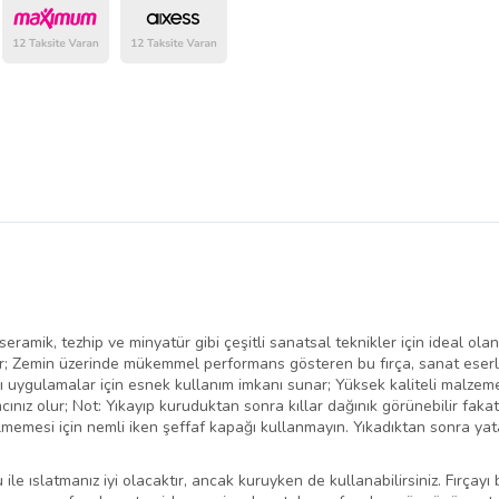
belirlenmektedir.
eramik, tezhip ve minyatür gibi çeşitli sanatsal teknikler için ideal olan T
er; Zemin üzerinde mükemmel performans gösteren bu fırça, sanat eserleri
klı uygulamalar için esnek kullanım imkanı sunar; Yüksek kaliteli malzem
ımcınız olur; Not: Yıkayıp kuruduktan sonra kıllar dağınık görünebilir fa
memesi için nemli iken şeffaf kapağı kullanmayın. Yıkadıktan sonra yat
ile ıslatmanız iyi olacaktır, ancak kuruyken de kullanabilirsiniz. Fırç