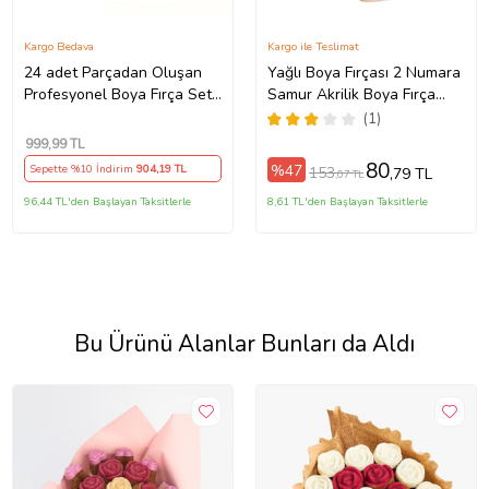
Kargo Bedava
Kargo ile Teslimat
24 adet Parçadan Oluşan
Yağlı Boya Fırçası 2 Numara
Profesyonel Boya Fırça Seti
Samur Akrilik Boya Fırça
(Çok Renkli)
No:2 Yatsı Uç 1 Adet
(1)
Yağlıboya Fırça (Bordo)
999
,99 TL
80
%47
Sepette %10 İndirim
904
,19 TL
153
,79 TL
,07 TL
96,44 TL'den Başlayan Taksitlerle
8,61 TL'den Başlayan Taksitlerle
Bu Ürünü Alanlar Bunları da Aldı