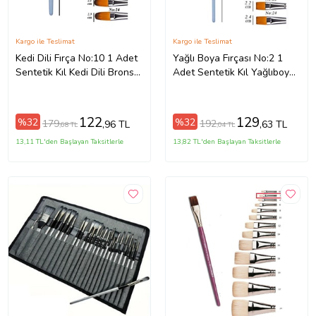
Kargo ile Teslimat
Kargo ile Teslimat
Kedi Dili Fırça No:10 1 Adet
Yağlı Boya Fırçası No:2 1
Sentetik Kıl Kedi Dili Brons
Adet Sentetik Kıl Yağlıboya
Fırça Sanat Ve Hobi Akrilik
Profesyonel Brons Fırça
Boya Yağlı Boya Guaj Boya
Sanat Ve Hobi Akrilik Boya
Guaj Boya
122
129
%32
%32
179
192
,96 TL
,63 TL
,68 TL
,04 TL
13,11 TL'den Başlayan Taksitlerle
13,82 TL'den Başlayan Taksitlerle