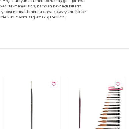
ır. Fırça kuruyunca formu bozulmuş gibi görünse
pağı takmamalısınız, nemden kaynaklı kılların
apısı normal formunu daha kolay yitirir. Ilık bir
rde kurumasını sağlamak gereklidir.;