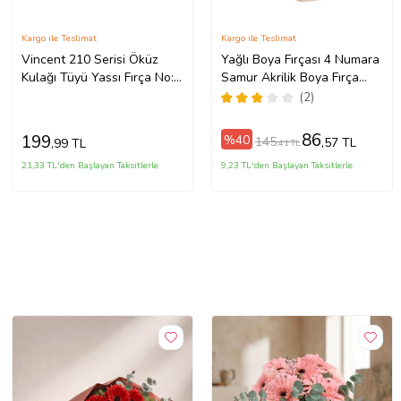
Kargo ile Teslimat
Kargo ile Teslimat
Vincent 210 Serisi Öküz
Yağlı Boya Fırçası 4 Numara
Kulağı Tüyü Yassı Fırça No:
Samur Akrilik Boya Fırça
6
No:4 Yatsı Uç 1 Adet
(2)
Yağlıboya Fırça (Bordo)
86
199
%40
145
,57 TL
,99 TL
,41 TL
21,33 TL'den Başlayan Taksitlerle
9,23 TL'den Başlayan Taksitlerle