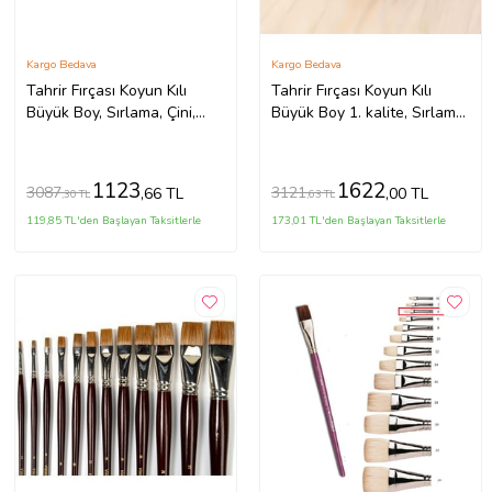
Kargo Bedava
Kargo Bedava
Tahrir Fırçası Koyun Kılı
Tahrir Fırçası Koyun Kılı
Büyük Boy, Sırlama, Çini,
Büyük Boy 1. kalite, Sırlama,
Vazo, Seramik, Sulu Boya,
Çini, Vazo, Seramik, Sulu
Resim-Askılı 3 Adet (Çok
Boya, Resim-Askılı fırça-S-
Renkli)
M-L 3 Adet (Çok Renkli)
1123
1622
3087
3121
,66 TL
,00 TL
,30 TL
,63 TL
119,85 TL'den Başlayan Taksitlerle
173,01 TL'den Başlayan Taksitlerle