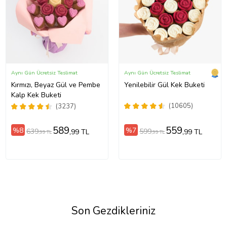
Aynı Gün Ücretsiz Teslimat
Aynı Gün Ücretsiz Teslimat
Kırmızı, Beyaz Gül ve Pembe
Yenilebilir Gül Kek Buketi
Kalp Kek Buketi
(10605)
(3237)
589
559
%8
%7
639
599
,99 TL
,99 TL
,99 TL
,99 TL
Son Gezdikleriniz