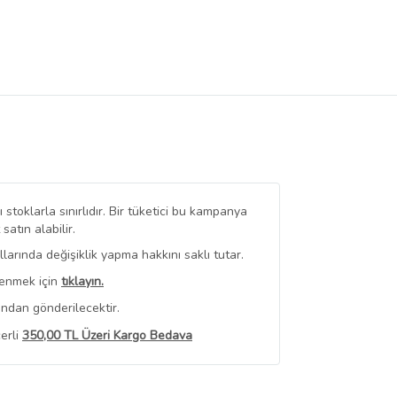
stoklarla sınırlıdır. Bir tüketici bu kampanya
tın alabilir.
arında değişiklik yapma hakkını saklı tutar.
renmek için
tıklayın.
ından gönderilecektir.
erli
350,00 TL Üzeri Kargo Bedava
 Görüntüle
iyat bilgileri, satıcı tarafından