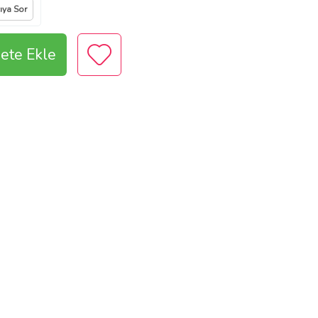
cıya Sor
ete Ekle