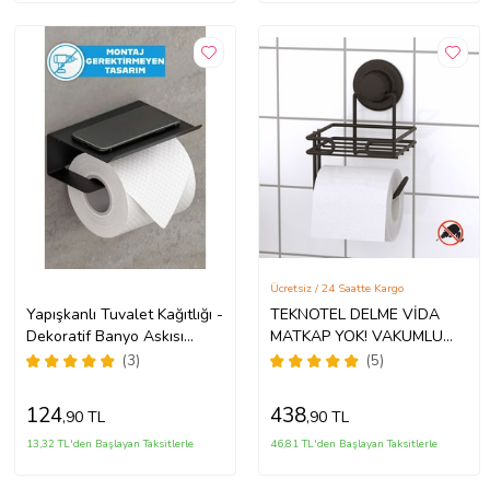
Ücretsiz / 24 Saatte Kargo
Yapışkanlı Tuvalet Kağıtlığı -
TEKNOTEL DELME VİDA
Dekoratif Banyo Askısı
MATKAP YOK! VAKUMLU
Peçetelik (Siyah)
YEDEKLİ TUVALET
(3)
(5)
KAĞITLIK MAT SİYAH
DM275
124
438
,90 TL
,90 TL
13,32 TL'den Başlayan Taksitlerle
46,81 TL'den Başlayan Taksitlerle