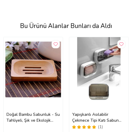
Bu Ürünü Alanlar Bunları da Aldı
Doğal Bambu Sabunluk - Su
Yapışkanlı Asılabilir
Tahliyeli, Şık ve Ekolojik
Çekmece Tipi Katı Sabun
Tasarım (Kahverengi)
Kutusu Lavabo Mutfak Su
(1)