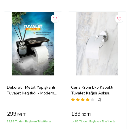
Dekoratif Metal Yapışkanlı
Ceria Krom Eko Kapaklı
Tuvalet Kağıtlığı - Modern
Tuvalet Kağıdı Askısı
Düz Tuvalet Kağıdı Askısı
Tuvalet Kağıtlığı İster
(2)
(Siyah)
Yapıştır İster Montajla
299
139
,99 TL
,00 TL
31,99 TL'den Başlayan Taksitlerle
14,82 TL'den Başlayan Taksitlerle