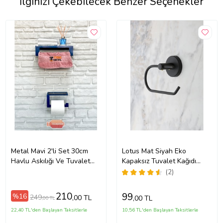
İlginizi Çekebilecek Benzer Seçenekler
Metal Mavi 2'li Set 30cm
Lotus Mat Siyah Eko
Havlu Askılığı Ve Tuvalet
Kapaksız Tuvalet Kağıdı
Kağıdı Askılığı
Askısı Tuvalet Kağıtlığı İster
(2)
Yapıştır İster Montajla
210
99
%16
249
,00 TL
,00 TL
,00 TL
22,40 TL'den Başlayan Taksitlerle
10,56 TL'den Başlayan Taksitlerle