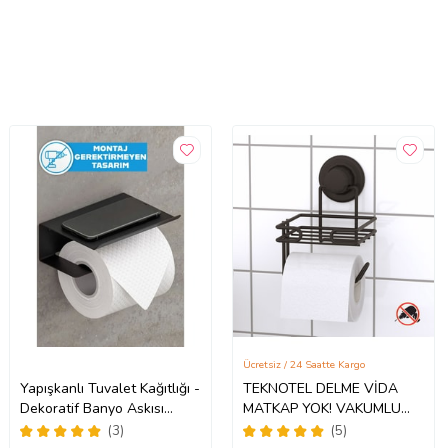
Ücretsiz / 24 Saatte Kargo
Yapışkanlı Tuvalet Kağıtlığı -
TEKNOTEL DELME VİDA
Dekoratif Banyo Askısı
MATKAP YOK! VAKUMLU
Peçetelik (Siyah)
YEDEKLİ TUVALET
(3)
(5)