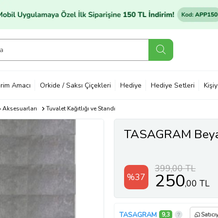
rim Amacı
Orkide / Saksı Çiçekleri
Hediye
Hediye Setleri
Kişi
 Aksesuarları
Tuvalet Kağıtlığı ve Standı
TASAGRAM Beyaz 
399,00 TL
250
%37
,00 TL
TASAGRAM
9,3
Satıcı