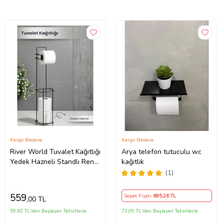
Kargo Bedava
Kargo Bedava
River World Tuvalet Kağıtlığı
Arya telefon tutuculu wc
Yedek Hazneli Standlı Rengi
kağıtlık
Siyah
(1)
559
Sepet Fiyatı
685
,26 TL
,00 TL
59,62 TL'den Başlayan Taksitlerle
73,09 TL'den Başlayan Taksitlerle