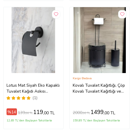
Kargo Bedava
Lotus Mat Siyah Eko Kapaklı
Kovalı Tuvalet Kağıtlığı, Çöp
Tuvalet Kağıdı Askısı
Kovalı Tuvalet Kağıtlığı ve
Tuvalet Kağıtlığı İster
Tuvalet Fırça Seti (Mat
(1)
Yapıştır İster Montajla
Siyah)
119
1499
%14
139
2000
,00 TL
,00 TL
,00 TL
,00 TL
12,69 TL'den Başlayan Taksitlerle
159,89 TL'den Başlayan Taksitlerle