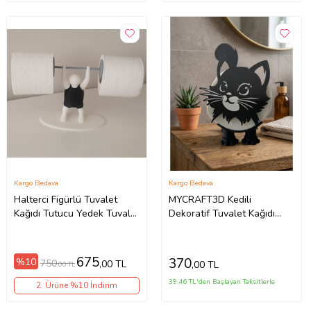
Kargo Bedava
Kargo Bedava
Halterci Figürlü Tuvalet
MYCRAFT3D Kedili
Kağıdı Tutucu Yedek Tuvalet
Dekoratif Tuvalet Kağıdı
Kağıdı Askısı Dekoratif
Tutucu
Banyo/Tuvalet Aksesuarı
675
370
%10
750
,00 TL
,00 TL
,00 TL
39,46 TL'den Başlayan Taksitlerle
2. Ürüne %10 İndirim