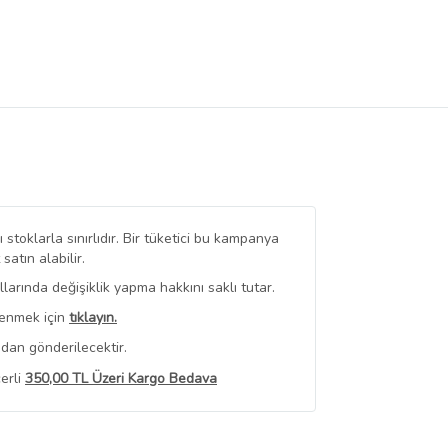
stoklarla sınırlıdır. Bir tüketici bu kampanya
tın alabilir.
arında değişiklik yapma hakkını saklı tutar.
renmek için
tıklayın.
dan gönderilecektir.
erli
350,00 TL Üzeri Kargo Bedava
 Görüntüle
iyat bilgileri, satıcı tarafından