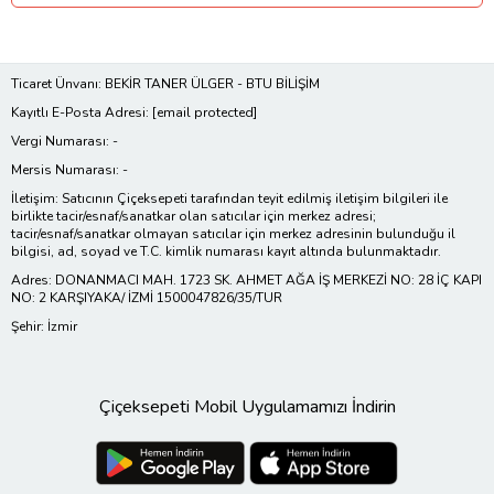
Ticaret Ünvanı: BEKİR TANER ÜLGER - BTU BİLİŞİM
Kayıtlı E-Posta Adresi:
[email protected]
Vergi Numarası: -
Mersis Numarası: -
İletişim: Satıcının Çiçeksepeti tarafından teyit edilmiş iletişim bilgileri ile
birlikte tacir/esnaf/sanatkar olan satıcılar için merkez adresi;
tacir/esnaf/sanatkar olmayan satıcılar için merkez adresinin bulunduğu il
bilgisi, ad, soyad ve T.C. kimlik numarası kayıt altında bulunmaktadır.
Adres: DONANMACI MAH. 1723 SK. AHMET AĞA İŞ MERKEZİ NO: 28 İÇ KAPI
NO: 2 KARŞIYAKA/ İZMİ 1500047826/35/TUR
Şehir: İzmir
Çiçeksepeti Mobil Uygulamamızı İndirin