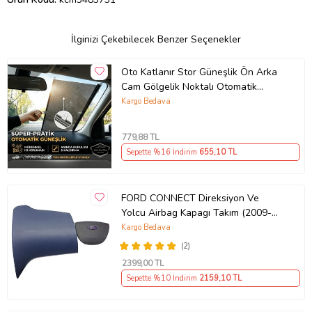
İlginizi Çekebilecek Benzer Seçenekler
Oto Katlanır Stor Güneşlik Ön Arka
Cam Gölgelik Noktalı Otomatik
Sürgülü Güneş Koruyucu Araba Suv
Kargo Bedava
779
,88 TL
Sepette %16 İndirim
655
,10 TL
FORD CONNECT Direksiyon Ve
Yolcu Airbag Kapagı Takım (2009-
2014) İthal Üretim
Kargo Bedava
(2)
2399
,00 TL
Sepette %10 İndirim
2159
,10 TL