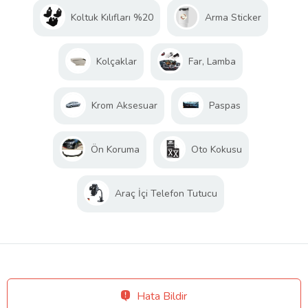
Koltuk Kılıfları %20
Arma Sticker
Kolçaklar
Far, Lamba
Krom Aksesuar
Paspas
Ön Koruma
Oto Kokusu
Araç İçi Telefon Tutucu
Hata Bildir