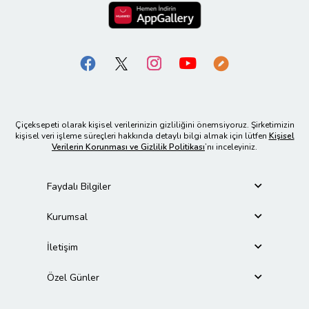
Çiçeksepeti olarak kişisel verilerinizin gizliliğini önemsiyoruz. Şirketimizin
kişisel veri işleme süreçleri hakkında detaylı bilgi almak için lütfen
Kişisel
Verilerin Korunması ve Gizlilik Politikası
’nı inceleyiniz.
Faydalı Bilgiler
Kurumsal
İletişim
Özel Günler