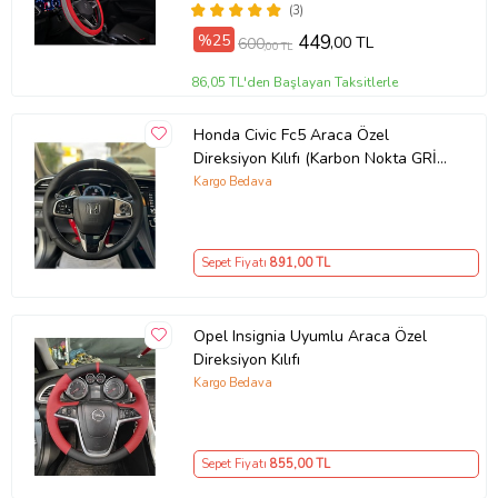
(3)
%25
449
,00 TL
600
,00 TL
86,05 TL'den Başlayan Taksitlerle
Honda Civic Fc5 Araca Özel
Direksiyon Kılıfı (Karbon Nokta GRİ
YÜZÜK)
Kargo Bedava
Sepet Fiyatı
891
,00 TL
Opel Insignia Uyumlu Araca Özel
Direksiyon Kılıfı
Kargo Bedava
Sepet Fiyatı
855
,00 TL