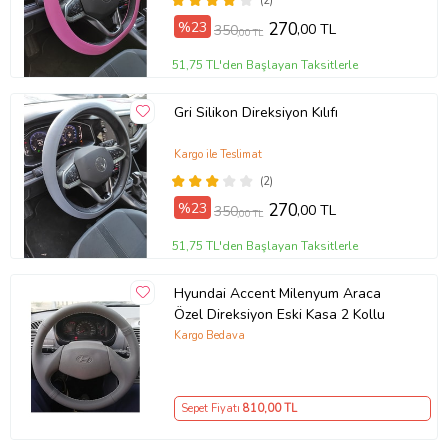
(2)
%23
270
,00 TL
350
,00 TL
51,75 TL'den Başlayan Taksitlerle
Gri Silikon Direksiyon Kılıfı
Kargo ile Teslimat
(2)
%23
270
,00 TL
350
,00 TL
51,75 TL'den Başlayan Taksitlerle
Hyundai Accent Milenyum Araca
Özel Direksiyon Eski Kasa 2 Kollu
Kargo Bedava
Sepet Fiyatı
810
,00 TL