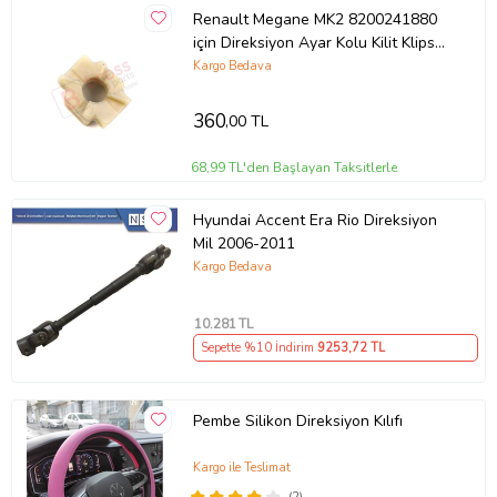
Renault Megane MK2 8200241880
için Direksiyon Ayar Kolu Kilit Klips
Plastiği
Kargo Bedava
360
,00 TL
68,99 TL'den Başlayan Taksitlerle
Hyundai Accent Era Rio Direksiyon
Mil 2006-2011
Kargo Bedava
10.281
TL
Sepette %10 İndirim
9253
,72 TL
Pembe Silikon Direksiyon Kılıfı
Kargo ile Teslimat