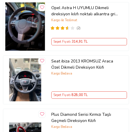
Opel Astra H UYUMLU Dikmeli
direksiyon kılıfı noktalı alkantra gri
yüzüklü ( 38×10.5CM )
Kargo ile Teslimat
(2)
Sepet Fiyatı
314
,91 TL
Seat ibiza 2013 KROMSUZ Araca
Özel Dikmeli Direksiyon Kılıfı
Kargo Bedava
Sepet Fiyatı
828
,00 TL
Plus Diamond Serisi Kırmızı Taşlı
Geçmeli Direksiyon Kılıfı
Kargo Bedava