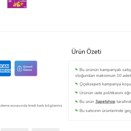
Ürün Özeti
Bu ürünün kampanyalı satışı 
stoğundan maksimum 10 adet sa
Çiçeksepeti kampanya koşull
Ürünün iade politikasını öğ
Bu ürün
3apetshop
tarafınd
deme esnasında kredi kartı bilgileriniz
Bu satıcının ürünlerinde geç
Bu Satıcının
Tüm Ürünlerini
Ürün sayfasında gördüğünüz f