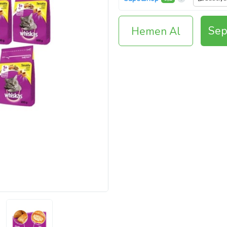
Sep
Hemen Al