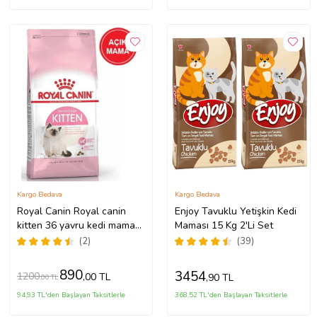
Kargo Bedava
Kargo Bedava
Royal Canin Royal canin
Enjoy Tavuklu Yetişkin Kedi
kitten 36 yavru kedi maması
Maması 15 Kg 2'Li Set
2 kg orjınal cuvaldan bölme
(2)
(39)
açık mama
890
3454
1200
,00 TL
,90 TL
,00 TL
94,93 TL'den Başlayan Taksitlerle
368,52 TL'den Başlayan Taksitlerle