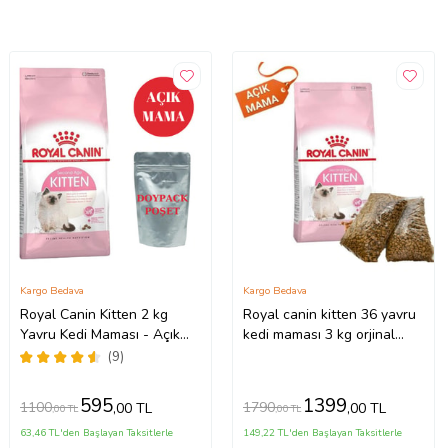
Kargo Bedava
Kargo Bedava
Royal Canin Kitten 2 kg
Royal canin kitten 36 yavru
Yavru Kedi Maması - Açık
kedi maması 3 kg orjinal
Paket
çuvaldan bölme
(9)
595
1399
1100
1790
,00 TL
,00 TL
,00 TL
,00 TL
63,46 TL'den Başlayan Taksitlerle
149,22 TL'den Başlayan Taksitlerle