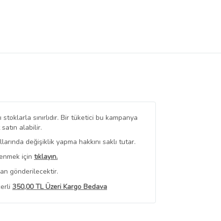
stoklarla sınırlıdır. Bir tüketici bu kampanya
tın alabilir.
arında değişiklik yapma hakkını saklı tutar.
renmek için
tıklayın.
an gönderilecektir.
erli
350,00 TL Üzeri Kargo Bedava
 Görüntüle
iyat bilgileri, satıcı tarafından