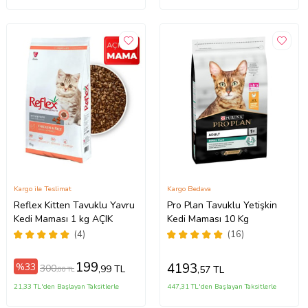
Kargo ile Teslimat
Kargo Bedava
Reflex Kitten Tavuklu Yavru
Pro Plan Tavuklu Yetişkin
Kedi Maması 1 kg AÇIK
Kedi Maması 10 Kg
(4)
(16)
199
4193
%33
300
,99 TL
,57 TL
,00 TL
21,33 TL'den Başlayan Taksitlerle
447,31 TL'den Başlayan Taksitlerle