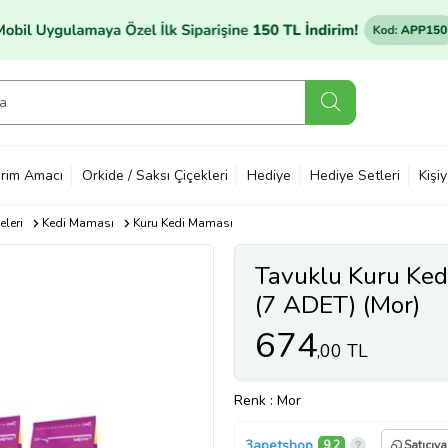
rim Amacı
Orkide / Saksı Çiçekleri
Hediye
Hediye Setleri
Kişi
leri
Kedi Maması
Kuru Kedi Maması
Tavuklu Kuru Ke
(7 ADET) (Mor)
674
,00 TL
Renk
: Mor
3apetshop
9,2
Satıcıya