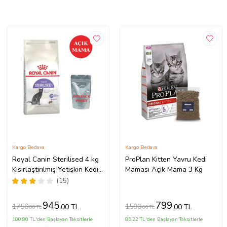
Kargo Bedava
Kargo Bedava
Royal Canin Sterilised 4 kg
ProPlan Kitten Yavru Kedi
Kısırlaştırılmış Yetişkin Kedi
Maması Açık Mama 3 Kg
Maması - Açık Paket
(15)
945
799
1750
1590
,00 TL
,00 TL
,00 TL
,00 TL
100,80 TL'den Başlayan Taksitlerle
85,22 TL'den Başlayan Taksitlerle