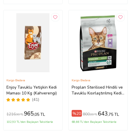
Kargo Bedava
Kargo Bedava
Enjoy Tavuklu Yetişkin Kedi
Proplan Sterilised Hindili ve
Maması 10 Kg (Kahverengi)
Tavuklu Kısırlaştırılmış Kedi
Maması 1,5 Kg
(41)
965
643
%20
1216
800
,05 TL
,75 TL
,90 TL
,00 TL
102,93 TL'den Başlayan Taksitlerle
68,66 TL'den Başlayan Taksitlerle