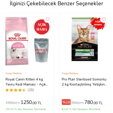
İlginizi Çekebilecek Benzer Seçenekler
Kargo Bedava
Kargo Bedava
Royal Canin Kitten 4 kg
Pro Plan Sterilised Somonlu
Yavru Kedi Maması - Açık
2 kg Kısırlaştırılmış Yetişkin
Paket
Kedi Maması- Açık Paket
(20)
1250
780
%18
1950
950
,00 TL
,00 TL
,00 TL
,00 TL
133,33 TL'den Başlayan Taksitlerle
83,20 TL'den Başlayan Taksitlerle