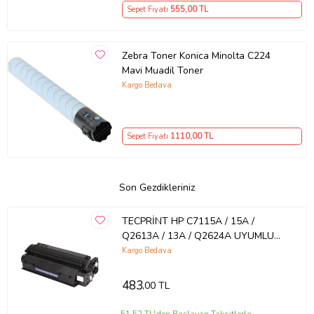
Sepet Fiyatı
555
,00 TL
Zebra Toner Konica Minolta C224
Mavi Muadil Toner
Kargo Bedava
Sepet Fiyatı
1110
,00 TL
Son Gezdikleriniz
TECPRİNT HP C7115A / 15A /
Q2613A / 13A / Q2624A UYUMLU
MUADİL TONER
Kargo Bedava
483
,00 TL