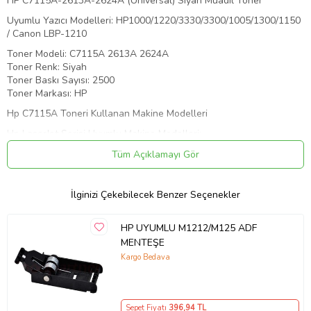
HP C7115A-2613A-2624A (Universal) Siyah Muadil Toner
Uyumlu Yazıcı Modelleri: HP1000/1220/3330/3300/1005/1300/1150
/ Canon LBP-1210
Toner Modeli: C7115A 2613A 2624A
Toner Renk: Siyah
Toner Baskı Sayısı: 2500
Toner Markası: HP
Hp C7115A Toneri Kullanan Makine Modelleri
Hp LaserJet Serisi Uyumlu Makine Modelleri;
Hp Laserjet 1000 Muadil Toner, Hp Laserjet 1000w Muadil Toner,
Tüm Açıklamayı Gör
Hp Laserjet 1005 Muadil Toner,
Hp Laserjet 1005w Muadil Toner, Hp Laserjet 1200 Muadil Toner,
İlginizi Çekebilecek Benzer Seçenekler
Hp Laserjet 1200n Muadil Toner,
Hp Laserjet 1200se Muadil Toner, Hp Laserjet 1220 Muadil Toner,
HP UYUMLU M1212/M125 ADF
Hp Laserjet 1220se Muadil Toner,
MENTEŞE
Hp Laserjet 3080 Muadil Toner, Hp Laserjet 3300 Muadil Toner, Hp
Kargo Bedava
Laserjet 3300mfp Muadil Toner,
Hp Laserjet 3310 Muadil Toner, Hp Laserjet 3310mfp Muadil Toner,
Hp Laserjet 3320 Muadil Toner,
Sepet Fiyatı
396
,94 TL