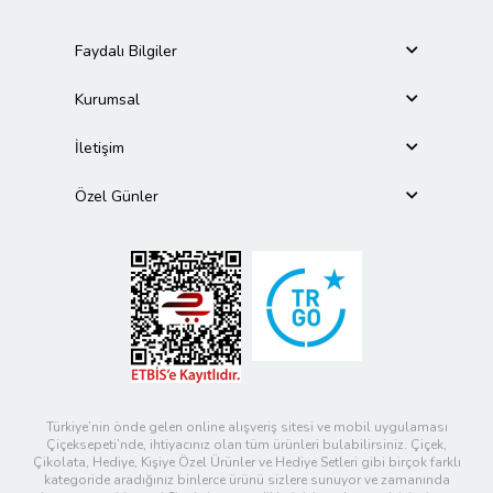
Faydalı Bilgiler
Kurumsal
İletişim
Özel Günler
Türkiye’nin önde gelen online alışveriş sitesi ve mobil uygulaması
Çiçeksepeti’nde, ihtiyacınız olan tüm ürünleri bulabilirsiniz. Çiçek,
Çikolata, Hediye, Kişiye Özel Ürünler ve Hediye Setleri gibi birçok farklı
kategoride aradığınız binlerce ürünü sizlere sunuyor ve zamanında