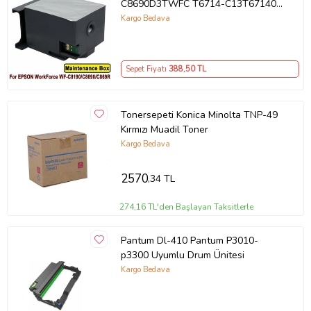
C8690D3TWFC T6714-C13T671400
Muadil Atık Kutusu Bakım Tankı
Kargo Bedava
Sepet Fiyatı
388
,50 TL
Tonersepeti Konica Minolta TNP-49
Kırmızı Muadil Toner
Kargo Bedava
2570
,34 TL
274,16 TL'den Başlayan Taksitlerle
Pantum Dl-410 Pantum P3010-
p3300 Uyumlu Drum Ünitesi
Kargo Bedava