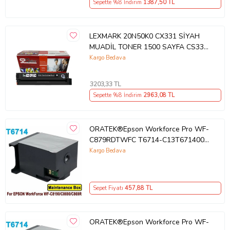
Sepette %8 İndirim
1387
,50 TL
LEXMARK 20N50K0 CX331 SİYAH
MUADİL TONER 1500 SAYFA CS331
CS431 CX431
Kargo Bedava
3203
,33 TL
Sepette %8 İndirim
2963
,08 TL
ORATEK®Epson Workforce Pro WF-
C879RDTWFC T6714-C13T671400
Muadil Atık Kutusu Bakım Tankı
Kargo Bedava
Sepet Fiyatı
457
,88 TL
ORATEK®Epson Workforce Pro WF-