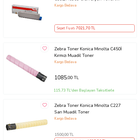
C332 Mc363 / 3500 Sayfa
Kargo Bedava
Ürün Kodu:
kcm48236437
Sepet Fiyatı
7021
,70 TL
Zebra Toner Konica Minolta C450İ
Kırmızı Muadil Toner
Kargo Bedava
1085
,00 TL
115,73 TL'den Başlayan Taksitlerle
Zebra Toner Konica Minolta C227
Sarı Muadil Toner
Kargo Bedava
1500
,00 TL