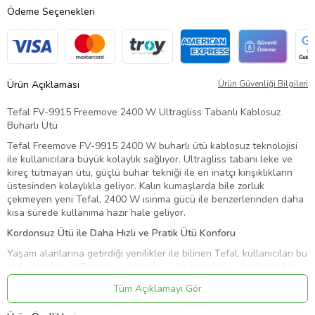
Ödeme Seçenekleri
Ürün Açıklaması
Ürün Güvenliği Bilgileri
Tefal FV-9915 Freemove 2400 W Ultragliss Tabanlı Kablosuz
Buharlı Ütü
Tefal Freemove FV-9915 2400 W buharlı ütü kablosuz teknolojisi
ile kullanıcılara büyük kolaylık sağlıyor. Ultragliss tabanı leke ve
kireç tutmayan ütü, güçlü buhar tekniği ile en inatçı kırışıklıkların
üstesinden kolaylıkla geliyor. Kalın kumaşlarda bile zorluk
çekmeyen yeni Tefal, 2400 W ısınma gücü ile benzerlerinden daha
kısa sürede kullanıma hazır hale geliyor.
Kordonsuz Ütü ile Daha Hızlı ve Pratik Ütü Konforu
Yaşam alanlarına getirdiği yenilikler ile bilinen Tefal, kullanıcıları bu
sefer kordonsuz Freemove teknolojisi ile tanıştırıyor. İstenilen her
yerde ütü yapmayı mümkün kılan ütü, Ultragliss tabanı ile her
Tüm Açıklamayı Gör
kumaş üzerinde kayarak hareket ediyor.
2400 W ısınma gücü ile birlikte 2 dakikadan az bir sürede kullanıma