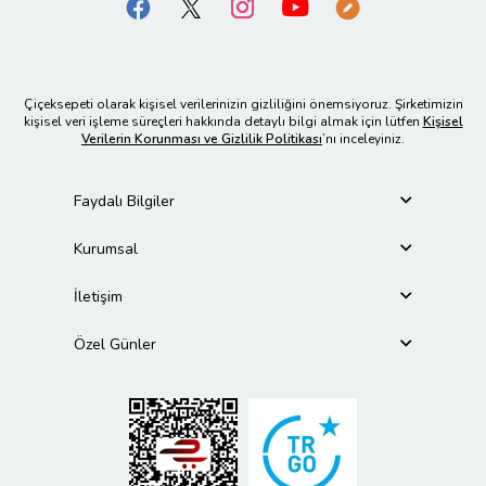
Çiçeksepeti olarak kişisel verilerinizin gizliliğini önemsiyoruz. Şirketimizin
kişisel veri işleme süreçleri hakkında detaylı bilgi almak için lütfen
Kişisel
Verilerin Korunması ve Gizlilik Politikası
’nı inceleyiniz.
Faydalı Bilgiler
Kurumsal
İletişim
Özel Günler