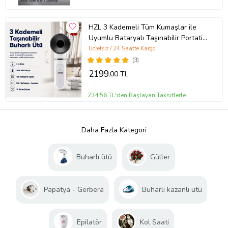
HZL 3 Kademeli Tüm Kumaşlar ile
Uyumlu Bataryalı Taşınabilir Portatif
Wireless Kablosuz Kırışık Gidericili
Ücretsiz / 24 Saatte Kargo
Seyahat Ütü / Tüy Toplayıcı
(3)
2199
,00 TL
234,56 TL'den Başlayan Taksitlerle
Daha Fazla Kategori
Buharlı ütü
Güller
Papatya - Gerbera
Buharlı kazanlı ütü
Epilatör
Kol Saati