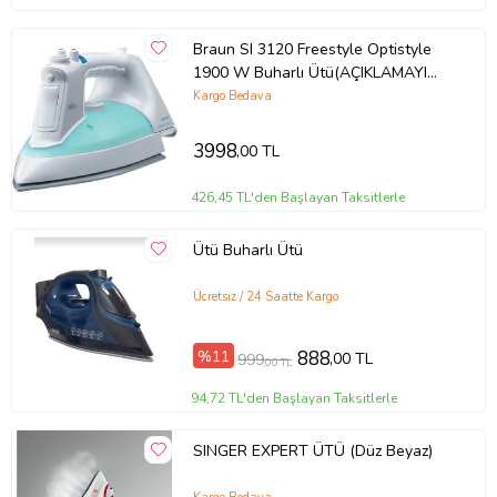
Braun SI 3120 Freestyle Optistyle
1900 W Buharlı Ütü(AÇIKLAMAYI
OKU)
Kargo Bedava
3998
,00 TL
426,45 TL'den Başlayan Taksitlerle
Ütü Buharlı Ütü
Ücretsiz / 24 Saatte Kargo
%11
888
,00 TL
999
,00 TL
94,72 TL'den Başlayan Taksitlerle
SINGER EXPERT ÜTÜ (Düz Beyaz)