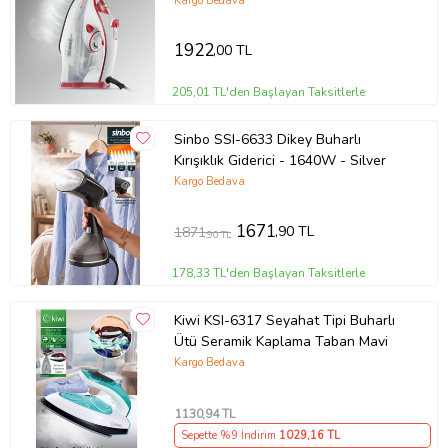
Kargo Bedava
1922
,00 TL
205,01 TL'den Başlayan Taksitlerle
Sinbo SSI-6633 Dikey Buharlı
Kırışıklık Giderici - 1640W - Silver
Kargo Bedava
1671
,90 TL
1871
,90 TL
178,33 TL'den Başlayan Taksitlerle
Kiwi KSI-6317 Seyahat Tipi Buharlı
Ütü Seramik Kaplama Taban Mavi
Kargo Bedava
1130
,94 TL
Sepette %9 İndirim
1029
,16 TL