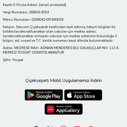
Kayıtlı E-Posta Adresi:
[email protected]
Vergi Numarası: 2680414354
Mersis Numarası: 0268041435400018
İletişim: Satıcının Çiçeksepeti tarafından teyit edilmiş iletişim bilgileri ile
birlikte tacir/esnaf/sanatkar olan satıcılar için merkez adresi;
tacir/esnaf/sanatkar olmayan satıcılar için merkez adresinin bulunduğu il
bilgisi, ad, soyad ve T.C. kimlik numarası kayıt altında bulunmaktadır.
Adres: MEDRESE MAH. ADNAN MENDERES BLV. DALKILIÇLAR NO: 113 A
MERKEZ/ YOZGAT 1500070148/66/TUR
Şehir: Yozgat
Çiçeksepeti Mobil Uygulamamızı İndirin