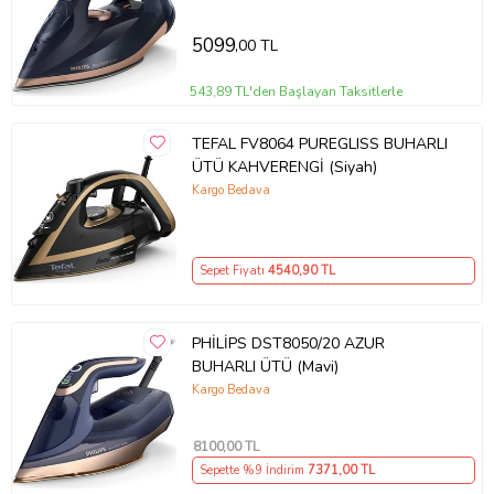
5099
,00 TL
543,89 TL'den Başlayan Taksitlerle
TEFAL FV8064 PUREGLISS BUHARLI
•2400 W
ÜTÜ KAHVERENGİ (Siyah)
•0-35 gr/dk sürekli buhar
Kargo Bedava
•150 gr/dk şok buhar
•Ultragliss taban
•Otomatik kapanma
•Anti-kireç
Sepet Fiyatı
4540
,90 TL
•Çift anti-damlatma
•Hızlı su dolumu (4 saniye)
•Ergonomik
PHİLİPS DST8050/20 AZUR
Ürün Kodu:
kc2875835
BUHARLI ÜTÜ (Mavi)
Kargo Bedava
8100
,00 TL
Sepette %9 İndirim
7371
,00 TL