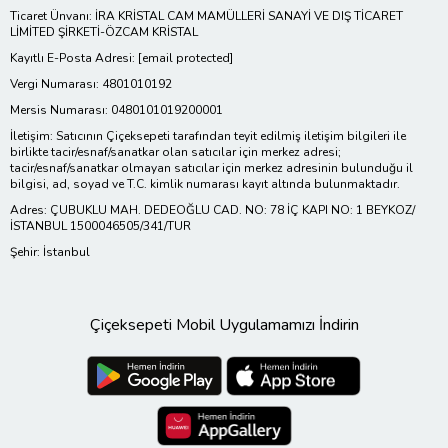
Ticaret Ünvanı: İRA KRİSTAL CAM MAMÜLLERİ SANAYİ VE DIŞ TİCARET
LİMİTED ŞİRKETİ-ÖZCAM KRİSTAL
Kayıtlı E-Posta Adresi:
[email protected]
Vergi Numarası: 4801010192
Mersis Numarası: 0480101019200001
İletişim: Satıcının Çiçeksepeti tarafından teyit edilmiş iletişim bilgileri ile
birlikte tacir/esnaf/sanatkar olan satıcılar için merkez adresi;
tacir/esnaf/sanatkar olmayan satıcılar için merkez adresinin bulunduğu il
bilgisi, ad, soyad ve T.C. kimlik numarası kayıt altında bulunmaktadır.
Adres: ÇUBUKLU MAH. DEDEOĞLU CAD. NO: 78 İÇ KAPI NO: 1 BEYKOZ/
İSTANBUL 1500046505/341/TUR
Şehir: İstanbul
Çiçeksepeti Mobil Uygulamamızı İndirin