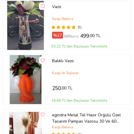
Vazo
Kargo Bedava
(8)
%17
499
,00 TL
600
,00 TL
53,22 TL'den Başlayan Taksitlerle
Balıklı Vazo
Kargo ile Teslimat
250
,00 TL
26,66 TL'den Başlayan Taksitlerle
egindra Metal Tel Hasır Örgülü Özel
Tasarım Pampas Vazosu 30 Ve 60
Cm 2li
Kargo Bedava