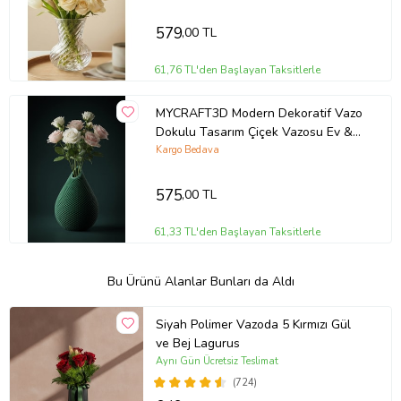
579
,00 TL
61,76 TL'den Başlayan Taksitlerle
MYCRAFT3D Modern Dekoratif Vazo
Dokulu Tasarım Çiçek Vazosu Ev &
Ofis Dekoru
Kargo Bedava
575
,00 TL
61,33 TL'den Başlayan Taksitlerle
Bu Ürünü Alanlar Bunları da Aldı
Siyah Polimer Vazoda 5 Kırmızı Gül
ve Bej Lagurus
Aynı Gün Ücretsiz Teslimat
(724)