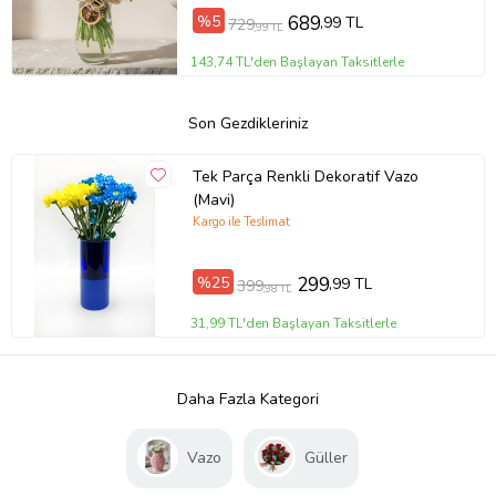
%5
689
,99 TL
729
,99 TL
143,74 TL'den Başlayan Taksitlerle
Son Gezdikleriniz
Tek Parça Renkli Dekoratif Vazo
(Mavi)
Kargo ile Teslimat
%25
299
,99 TL
399
,98 TL
31,99 TL'den Başlayan Taksitlerle
Daha Fazla Kategori
Vazo
Güller