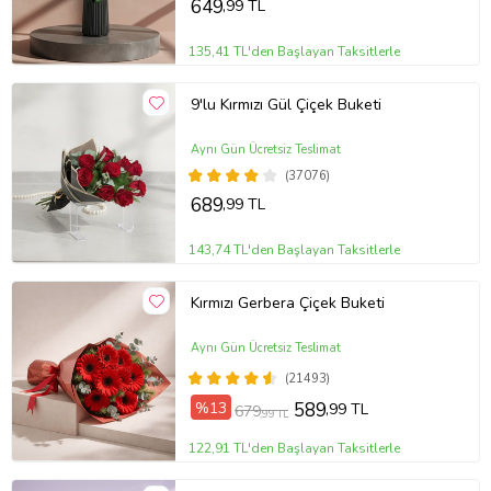
649
,99 TL
135,41 TL'den Başlayan Taksitlerle
9'lu Kırmızı Gül Çiçek Buketi
Aynı Gün Ücretsiz Teslimat
(37076)
689
,99 TL
143,74 TL'den Başlayan Taksitlerle
Kırmızı Gerbera Çiçek Buketi
Aynı Gün Ücretsiz Teslimat
(21493)
%13
589
,99 TL
679
,99 TL
122,91 TL'den Başlayan Taksitlerle