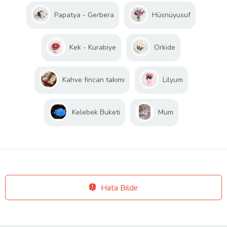
Papatya - Gerbera
Hüsnüyusuf
Kek - Kurabiye
Orkide
Kahve fincan takımı
Lilyum
Kelebek Buketi
Mum
Hata Bildir