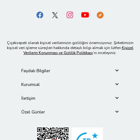
Çiçeksepeti olarak kişisel verilerinizin gizliliğini önemsiyoruz. Şirketimizin
kişisel veri işleme süreçleri hakkında detaylı bilgi almak için lütfen
Kişisel
Verilerin Korunması ve Gizlilik Politikası
’nı inceleyiniz.
Faydalı Bilgiler
Kurumsal
İletişim
Özel Günler