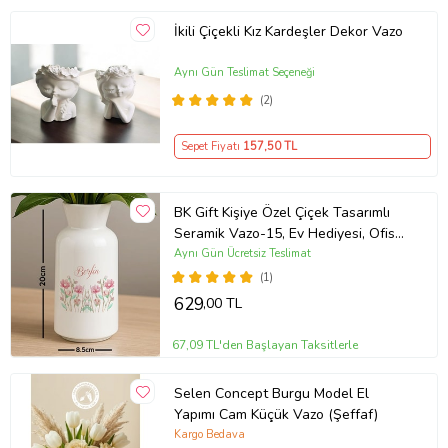
İkili Çiçekli Kız Kardeşler Dekor Vazo
Aynı Gün Teslimat Seçeneği
(2)
Sepet Fiyatı
157
,50 TL
BK Gift Kişiye Özel Çiçek Tasarımlı
Seramik Vazo-15, Ev Hediyesi, Ofis
Hediyesi
Aynı Gün Ücretsiz Teslimat
(1)
629
,00 TL
67,09 TL'den Başlayan Taksitlerle
Selen Concept Burgu Model El
Yapımı Cam Küçük Vazo (Şeffaf)
Kargo Bedava