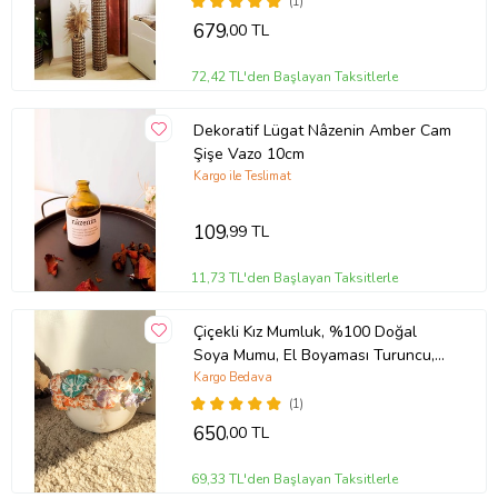
(1)
679
,00 TL
72,42 TL'den Başlayan Taksitlerle
Dekoratif Lügat Nâzenin Amber Cam
Şişe Vazo 10cm
Kargo ile Teslimat
109
,99 TL
11,73 TL'den Başlayan Taksitlerle
Çiçekli Kız Mumluk, %100 Doğal
Soya Mumu, El Boyaması Turuncu,
Turkuaz Detaylar
Kargo Bedava
(1)
650
,00 TL
69,33 TL'den Başlayan Taksitlerle