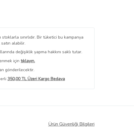
stoklarla sınırlıdır. Bir tüketici bu kampanya
tın alabilir.
arında değişiklik yapma hakkını saklı tutar.
renmek için
tıklayın.
an gönderilecektir.
erli
350,00 TL Üzeri Kargo Bedava
 Görüntüle
iyat bilgileri, satıcı tarafından
Ürün Güvenliği Bilgileri