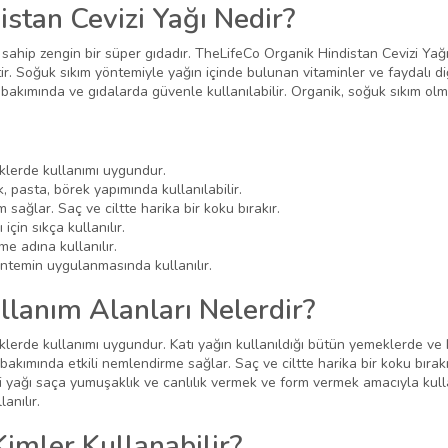
stan Cevizi Yağı Nedir?
sahip zengin bir süper gıdadır. TheLifeCo Organik Hindistan Cevizi Yağı,
tir. Soğuk sıkım yöntemiyle yağın içinde bulunan vitaminler ve faydalı 
 bakımında ve gıdalarda güvenle kullanılabilir. Organik, soğuk sıkım olm
klerde kullanımı uygundur.
 pasta, börek yapımında kullanılabilir.
sağlar. Saç ve ciltte harika bir koku bırakır.
için sıkça kullanılır.
e adına kullanılır.
 yöntemin uygulanmasında kullanılır.
llanım Alanları Nelerdir?
lerde kullanımı uygundur. Katı yağın kullanıldığı bütün yemeklerde ve k
bakımında etkili nemlendirme sağlar. Saç ve ciltte harika bir koku bırakı
zi yağı saça yumuşaklık ve canlılık vermek ve form vermek amacıyla kullanıl
anılır.
Kimler Kullanabilir?