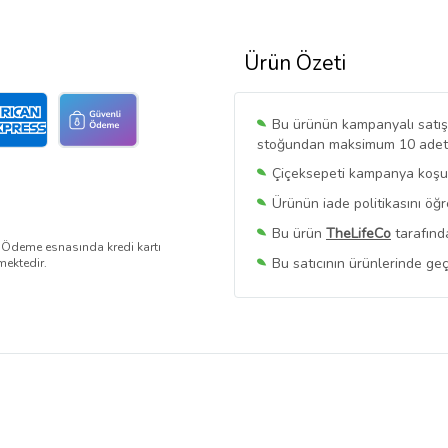
Ürün Özeti
Bu ürünün kampanyalı satışı 
stoğundan maksimum 10 adet sa
Çiçeksepeti kampanya koşull
Ürünün iade politikasını öğ
Bu ürün
TheLifeCo
tarafınd
. Ödeme esnasında kredi kartı
Bu satıcının ürünlerinde geç
mektedir.
Bu Satıcının
Tüm Ürünlerini
Ürün sayfasında gördüğünüz f
belirlenmektedir.