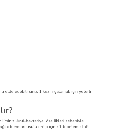
u elde edebilirsiniz. 1 kez fırçalamak için yeterli
lır?
irsiniz. Anti-bakteriyel özellikleri sebebiyle
yağını benmari usulü eritip içine 1 tepeleme tatlı