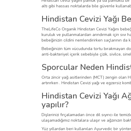
Hindistan cevizi yağını pamuk ya da pamuklu bir 
altı gibi hassas noktalarda bile güvenle kullanabi
Hindistan Cevizi Yağı Be
TheLifeCo Organik Hindistan Cevizi Yağını bebeğin
kuruluk ve pullanmalardan arındırmak için sıvı h
bebeğinizin cildini nemlendirirken saçlarının da 
Bebeğinizin tüm vücudunda tortu bırakmayan doğa
anti-bakteriyel içerik sebebiyle çizik, sivilce, sine
Sporcular Neden Hindist
Orta zincir yağ asitlerinden (MCT) zengin olan Hi
artırırken . Hindistan Cevizi yağı ve egzersiz ko
Hindistan Cevizi Yağı Ağ
yapılır?
Dişlerinizi fırçalamadan önce dil sıyırıcı ile temi
ulaşamadığımız noktalara ulaşır ve ağzınızın bakt
Yüz yıllardan beri kullanılan Ayurvedic bir yöntem