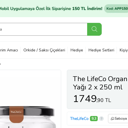
rim Amacı
Orkide / Saksı Çiçekleri
Hediye
Hediye Setleri
Kişi
n
The LifeCo Organi
Yağı 2 x 250 ml
1749
,90 TL
TheLifeCo
9,3
Satıcıya