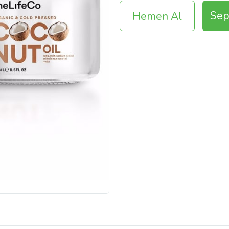
Sep
Hemen Al