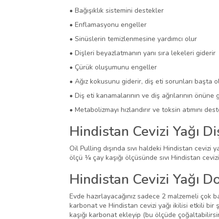
• Bağışıklık sistemini destekler
• Enflamasyonu engeller
• Sinüslerin temizlenmesine yardımcı olur
• Dişleri beyazlatmanın yanı sıra lekeleri giderir
• Çürük oluşumunu engeller
• Ağız kokusunu giderir, diş eti sorunları başta o
• Diş eti kanamalarının ve diş ağrılarının önüne 
• Metabolizmayı hızlandırır ve toksin atımını dest
Hindistan Cevizi Yağı Di
Oil Pulling dışında sıvı haldeki Hindistan cevizi 
ölçü ¼ çay kaşığı ölçüsünde sıvı Hindistan cevizi
Hindistan Cevizi Yağı D
Evde hazırlayacağınız sadece 2 malzemeli çok basit
karbonat ve Hindistan cevizi yağı ikilisi etkili bi
kaşığı karbonat ekleyip (bu ölçüde çoğaltabilirsi