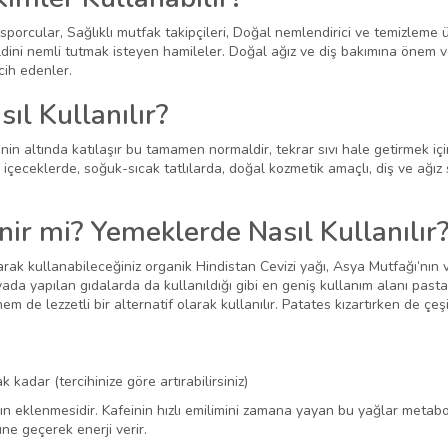
n sporcular, Sağlıklı mutfak takipçileri, Doğal nemlendirici ve temizlem
cildini nemli tutmak isteyen hamileler. Doğal ağız ve diş bakımına önem 
cih edenler.
ıl Kullanılır?
in altında katılaşır bu tamamen normaldir, tekrar sıvı hale getirmek için
 içeceklerde, soğuk-sıcak tatlılarda, doğal kozmetik amaçlı, diş ve ağı
nir mi? Yemeklerde Nasıl Kullanılır
larak kullanabileceğiniz organik Hindistan Cevizi yağı, Asya Mutfağı’nın v
da yapılan gıdalarda da kullanıldığı gibi en geniş kullanım alanı pasta,
em de lezzetli bir alternatif olarak kullanılır. Patates kızartırken de çeşi
kadar (tercihinize göre artırabilirsiniz)
ın eklenmesidir. Kafeinin hızlı emilimini zamana yayan bu yağlar metaboli
ne geçerek enerji verir.