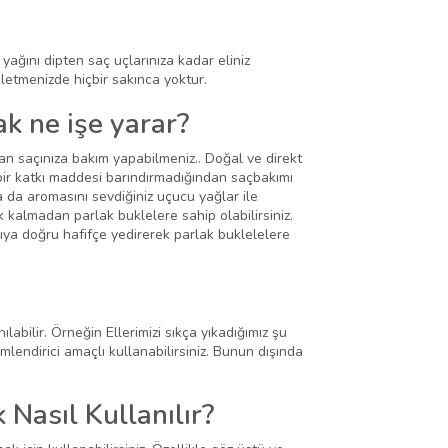
i yağını dipten saç uçlarınıza kadar eliniz
kletmenizde hiçbir sakınca yoktur.
ak ne işe yarar?
an saçınıza bakım yapabilmeniz.. Doğal ve direkt
 bir katkı maddesi barındırmadığından saçbakımı
a da aromasını sevdiğiniz uçucu yağlar ile
ek kalmadan parlak buklelere sahip olabilirsiniz.
rıya doğru hafifçe yedirerek parlak buklelelere
labilir. Örneğin Ellerimizi sıkça yıkadığımız şu
mlendirici amaçlı kullanabilirsiniz. Bunun dışında
Nasıl Kullanılır?