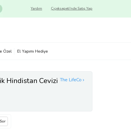
Yardım
Çiçeksepeti'nde Satış Yap
ye Özel
El Yapımı Hediye
k Hindistan Cevizi
The LifeCo
 Sor