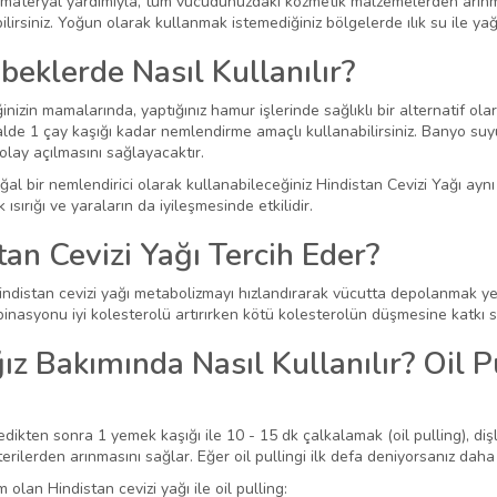
materyal yardımıyla, tüm vücudunuzdaki kozmetik malzemelerden arınmak 
lirsiniz. Yoğun olarak kullanmak istemediğiniz bölgelerde ılık su ile yağı 
beklerde Nasıl Kullanılır?
izin mamalarında, yaptığınız hamur işlerinde sağlıklı bir alternatif olar
alde 1 çay kaşığı kadar nemlendirme amaçlı kullanabilirsiniz. Banyo suy
kolay açılmasını sağlayacaktır.
l bir nemlendirici olarak kullanabileceğiniz Hindistan Cevizi Yağı aynı
k ısırığı ve yaraların da iyileşmesinde etkilidir.
an Cevizi Yağı Tercih Eder?
ndistan cevizi yağı metabolizmayı hızlandırarak vücutta depolanmak yerine
mbinasyonu iyi kolesterolü artırırken kötü kolesterolün düşmesine katkı s
ız Bakımında Nasıl Kullanılır? Oil P
zledikten sonra 1 yemek kaşığı ile 10 - 15 dk çalkalamak (oil pulling), dişl
erilerden arınmasını sağlar. Eğer oil pullingi ilk defa deniyorsanız daha
 olan Hindistan cevizi yağı ile oil pulling: