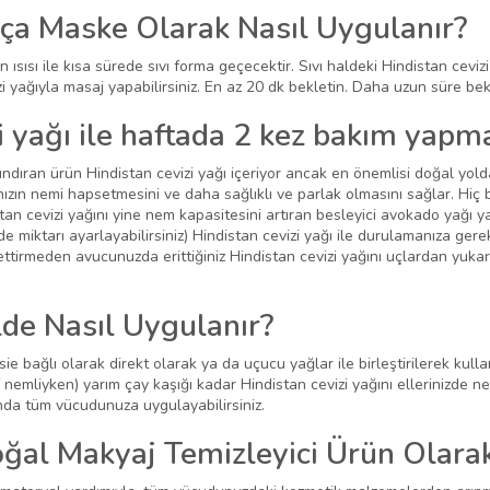
aça Maske Olarak Nasıl Uygulanır?
n ısısı ile kısa sürede sıvı forma geçecektir. Sıvı haldeki Hindistan ceviz
izi yağıyla masaj yapabilirsiniz. En az 20 dk bekletin. Daha uzun süre be
i yağı ile haftada 2 kez bakım yapm
ndıran ürün Hindistan cevizi yağı içeriyor ancak en önemlisi doğal yold
ınızın nemi hapsetmesini ve daha sağlıklı ve parlak olmasını sağlar. Hiç
stan cevizi yağını yine nem kapasitesini artıran besleyici avokado yağı y
ilde miktarı ayarlayabilirsiniz) Hindistan cevizi yağı ile durulamanıza ger
ettirmeden avucunuzda erittiğiniz Hindistan cevizi yağını uçlardan yuka
lde Nasıl Uygulanır?
bağlı olarak direkt olarak ya da uçucu yağlar ile birleştirilerek kullanı
 nemliyken) yarım çay kaşığı kadar Hindistan cevizi yağını ellerinizde ne
nda tüm vücudunuza uygulayabilirsiniz.
ğal Makyaj Temizleyici Ürün Olarak 