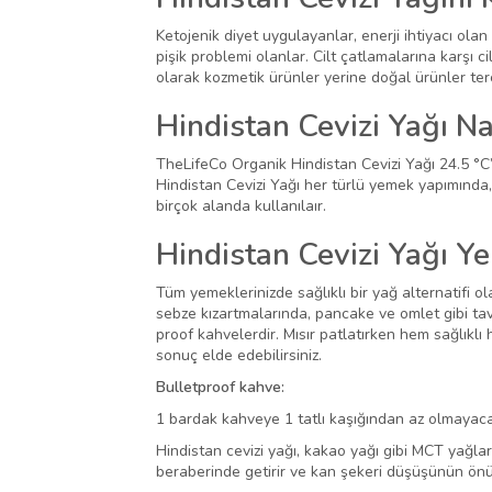
Ketojenik diyet uygulayanlar, enerji ihtiyacı ola
pişik problemi olanlar. Cilt çatlamalarına karşı 
olarak kozmetik ürünler yerine doğal ürünler ter
Hindistan Cevizi Yağı Nas
TheLifeCo Organik Hindistan Cevizi Yağı 24.5 °C’n
Hindistan Cevizi Yağı her türlü yemek yapımında,
birçok alanda kullanılaır.
Hindistan Cevizi Yağı Ye
Tüm yemeklerinizde sağlıklı bir yağ alternatifi o
sebze kızartmalarında, pancake ve omlet gibi tava
proof kahvelerdir. Mısır patlatırken hem sağlıklı h
sonuç elde edebilirsiniz.
Bulletproof kahve:
1 bardak kahveye 1 tatlı kaşığından az olmayacak 
Hindistan cevizi yağı, kakao yağı gibi MCT yağlar
beraberinde getirir ve kan şekeri düşüşünün önü