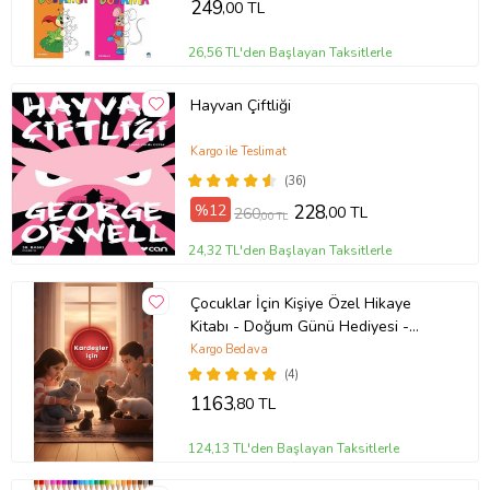
249
,00 TL
26,56 TL'den Başlayan Taksitlerle
Hayvan Çiftliği
Kargo ile Teslimat
(36)
%12
228
,00 TL
260
,00 TL
24,32 TL'den Başlayan Taksitlerle
Çocuklar İçin Kişiye Özel Hikaye
Kitabı - Doğum Günü Hediyesi -
Okuma Hediyesi
Kargo Bedava
(4)
1163
,80 TL
124,13 TL'den Başlayan Taksitlerle