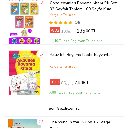
Gong Yayınları Boyama Kitabı 5'li Set
32 Sayfalı Toplam 160 Sayfa Kum
Boyama Hediyeli (Buz-Buz)
Kargo ile Teslimat
(14)
%32
135
,00 TL
199
,00 TL
14,40 TL'den Başlayan Taksitlerle
Aktiviteli Boyama Kitabı-hayvanlar
Kargo ile Teslimat
%12
74
,98 TL
85
,00 TL
7,99 TL'den Başlayan Taksitlerle
Son Gezdikleriniz
The Wind in the Willows - Stage 3