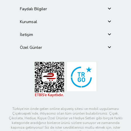
Faydalı Bilgiler
Kurumsal
İletişim
Özel Günler
Türkiye’nin önde gelen online alışveriş sitesi ve mobil uygulaması
Çiçeksepeti’nde, ihtiyacınız olan tüm ürünleri bulabilirsiniz. Çiçek,
Çikolata, Hediye, Kişiye Özel Ürünler ve Hediye Setleri gibi birçok farklı
kategoride aradığınız binlerce ürünü sizlere sunuyor ve zamanında
kapınıza getiriyoruz! Siz de ister sevdiklerinizi mutlu etmek için, ister