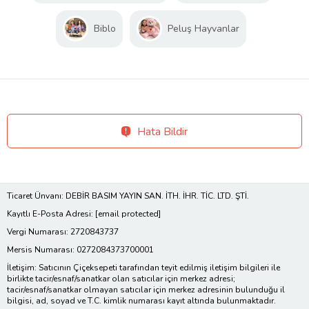
Biblo
Peluş Hayvanlar
Hata Bildir
Ticaret Ünvanı: DEBİR BASIM YAYIN SAN. İTH. İHR. TİC. LTD. ŞTİ.
Kayıtlı E-Posta Adresi:
[email protected]
Vergi Numarası: 2720843737
Mersis Numarası: 0272084373700001
İletişim: Satıcının Çiçeksepeti tarafından teyit edilmiş iletişim bilgileri ile
birlikte tacir/esnaf/sanatkar olan satıcılar için merkez adresi;
tacir/esnaf/sanatkar olmayan satıcılar için merkez adresinin bulunduğu il
bilgisi, ad, soyad ve T.C. kimlik numarası kayıt altında bulunmaktadır.