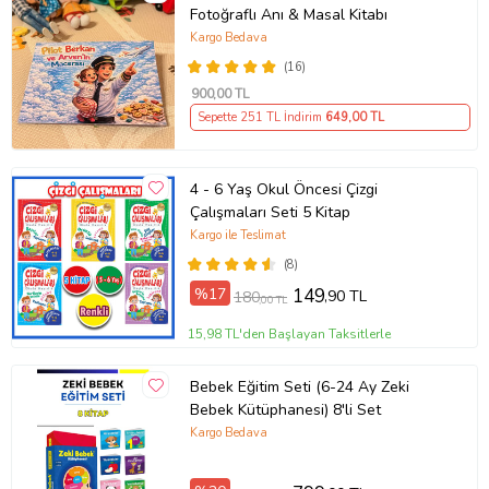
Fotoğraflı Anı & Masal Kitabı
Kargo Bedava
(16)
900
,00 TL
Sepette 251 TL İndirim
649
,00 TL
4 - 6 Yaş Okul Öncesi Çizgi
Çalışmaları Seti 5 Kitap
Kargo ile Teslimat
(8)
%17
149
,90 TL
180
,00 TL
Tanıtım Metni
15,98 TL'den Başlayan Taksitlerle
Baskı Boyutu
12,50 x 19,50 cm
Baskı Sayısı
1. Baskı
Baskı Tarihi
Temmuz 2019
Bebek Eğitim Seti (6-24 Ay Zeki
Çevirmen
Kenneth Grahame
Bebek Kütüphanesi) 8'li Set
Cilt Tipi
Ciltsiz
Kargo Bedava
Kağıt Cinsi
2. Hamur
Sayfa Sayısı
64
Yayın Dili
İngilizce