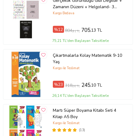
Gerçeklik Göründüğü Gibi Değildir +
Zamanın Düzeni + Helgoland- 3
Kitap Set - Iş Bankası Özel Set
Kargo Bedava
%12
705
,13 TL
804
,81 TL
75,21 TL'den Başlayan Taksitlerle
Çıkartmalarla Kolay Matematik 9-10
Yaş
Kargo ile Teslimat
%23
245
,10 TL
318
,00 TL
26,14 TL'den Başlayan Taksitlerle
Martı Süper Boyama Kitabı Seti 4
Kitap A5 Boy
Kargo ile Teslimat
(13)