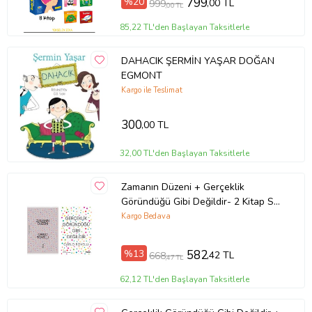
%20
799
,00 TL
999
,00 TL
Yazar
Kenneth Grahame
85,22 TL'den Başlayan Taksitlerle
Ürün Kodu:
kcm88813770
DAHACIK ŞERMİN YAŞAR DOĞAN
EGMONT
Kargo ile Teslimat
300
,00 TL
32,00 TL'den Başlayan Taksitlerle
Zamanın Düzeni + Gerçeklik
Göründüğü Gibi Değildir- 2 Kitap Set
- Iş Bankası Özel Set Zamanın
Kargo Bedava
Düzeni
%13
582
,42 TL
668
,47 TL
62,12 TL'den Başlayan Taksitlerle