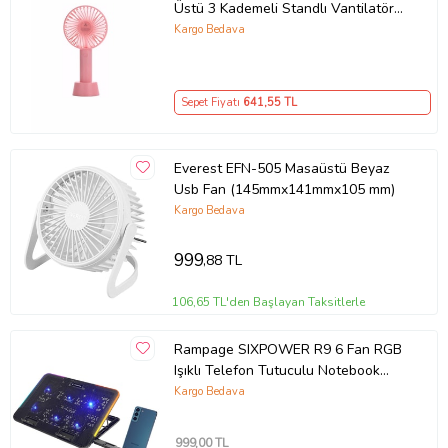
Üstü 3 Kademeli Standlı Vantilatör
Pembe (Siyah)
Kargo Bedava
Sepet Fiyatı
641
,55 TL
Everest EFN-505 Masaüstü Beyaz
Usb Fan (145mmx141mmx105 mm)
Kargo Bedava
999
,88 TL
106,65 TL'den Başlayan Taksitlerle
Rampage SIXPOWER R9 6 Fan RGB
Işıklı Telefon Tutuculu Notebook
Soğutucu
Kargo Bedava
999
,00 TL