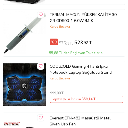
TERMAL MACUN YÜKSEK KALİTE 30
GR GD900-1 6.0W /M-K
Kargo Bedava
%9
523
,92 TL
575
,76 TL
55,88 TL'den Başlayan Taksitlerle
COOLCOLD Gaming 4 Fanlı Işıklı
Notebook Laptop Soğutucu Stand
Kargo Bedava
999
,00 TL
Sepette %14 İndirim
859
,14 TL
Everest EFN-482 Masaüstü Metal
Siyah Usb Fan