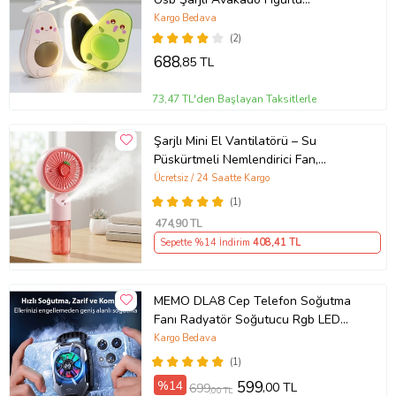
Vantilatör
Kargo Bedava
(2)
688
,85 TL
73,47 TL'den Başlayan Taksitlerle
Şarjlı Mini El Vantilatörü – Su
Püskürtmeli Nemlendirici Fan,
Taşınabilir, 3 Kademeli Soğutma
Ücretsiz / 24 Saatte Kargo
(1)
474
,90 TL
Sepette %14 İndirim
408
,41 TL
MEMO DLA8 Cep Telefon Soğutma
Fanı Radyatör Soğutucu Rgb LED
Işıklı
Kargo Bedava
(1)
%14
599
,00 TL
699
,00 TL