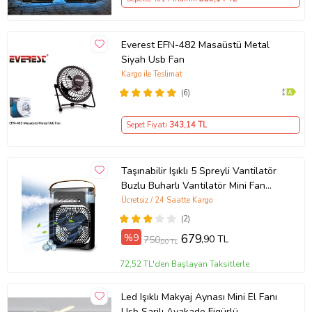
Everest EFN-482 Masaüstü Metal
Siyah Usb Fan
Kargo ile Teslimat
(6)
Sepet Fiyatı
343
,14 TL
Taşınabilir Işıklı 5 Spreyli Vantilatör
Buzlu Buharlı Vantilatör Mini Fan
Nemlendirici (Siyah)
Ücretsiz / 24 Saatte Kargo
(2)
%9
679
,90 TL
750
,00 TL
72,52 TL'den Başlayan Taksitlerle
Led Işıklı Makyaj Aynası Mini El Fanı
Usb Şarjlı Avakado Figürlü