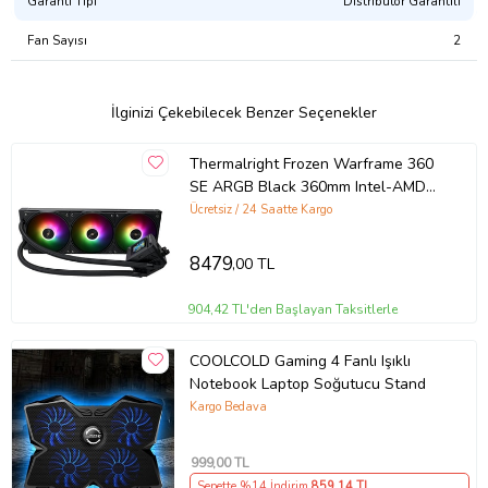
Garanti Tipi
Distribütör Garantili
Fan Sayısı
2
İlginizi Çekebilecek Benzer Seçenekler
Thermalright Frozen Warframe 360
SE ARGB Black 360mm Intel-AMD
Uyumlu İşlemci Sıvı Soğutucu
Ücretsiz / 24 Saatte Kargo
8479
,00 TL
904,42 TL'den Başlayan Taksitlerle
COOLCOLD Gaming 4 Fanlı Işıklı
Notebook Laptop Soğutucu Stand
Kargo Bedava
999
,00 TL
Sepette %14 İndirim
859
,14 TL