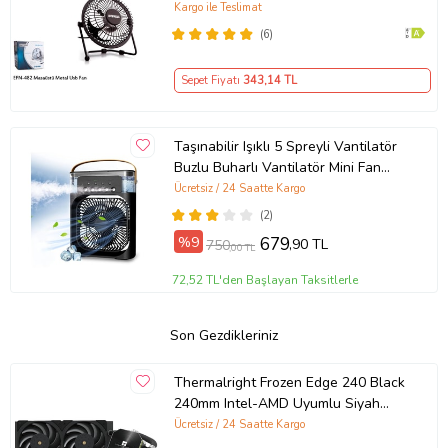
Kargo ile Teslimat
(6)
Sepet Fiyatı
343
,14 TL
Taşınabilir Işıklı 5 Spreyli Vantilatör
Buzlu Buharlı Vantilatör Mini Fan
Nemlendirici (Siyah)
Ücretsiz / 24 Saatte Kargo
(2)
%9
679
,90 TL
750
,00 TL
72,52 TL'den Başlayan Taksitlerle
Son Gezdikleriniz
Thermalright Frozen Edge 240 Black
240mm Intel-AMD Uyumlu Siyah
İşlemci Sıvı Soğutucu
Ücretsiz / 24 Saatte Kargo