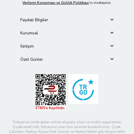
Verilerin Korunması ve Gizlilik Politikası
’nı inceleyiniz.
Faydalı Bilgiler
Kurumsal
İletişim
Özel Günler
Türkiye’nin önde gelen online alışveriş sitesi ve mobil uygulaması
Çiçeksepeti’nde, ihtiyacınız olan tüm ürünleri bulabilirsiniz. Çiçek,
Çikolata, Hediye, Kişiye Özel Ürünler ve Hediye Setleri gibi birçok farklı