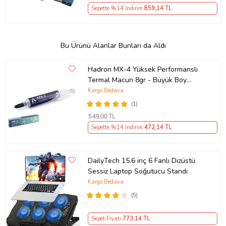
Sepette %14 İndirim
859
,14 TL
Bu Ürünü Alanlar Bunları da Aldı
Hadron MX-4 Yüksek Performanslı
Termal Macun 8gr - Büyük Boy
Ekonomik Tüp
Kargo Bedava
(1)
549
,00 TL
Sepette %14 İndirim
472
,14 TL
DailyTech 15.6 inç 6 Fanlı Dizüstü
Sessiz Laptop Soğutucu Standı
Kargo Bedava
(5)
Sepet Fiyatı
773
,14 TL