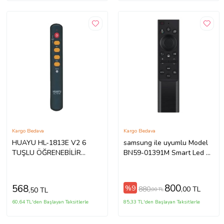
Kargo Bedava
Kargo Bedava
HUAYU HL-1813E V2 6
samsung ile uyumlu Model
TUŞLU ÖĞRENEBİLİR
BN59-01391M Smart Led Tv
ÜNİVERSAL KUMANDA (
Kumanda-Ses Özellikli
YAŞLILAR-OTELLER VE
HASTAHANELER İÇİN )
800
568
%9
880
,00 TL
,50 TL
,00 TL
60,64 TL'den Başlayan Taksitlerle
85,33 TL'den Başlayan Taksitlerle