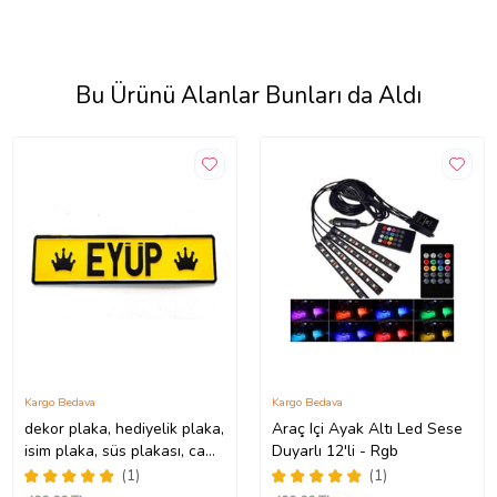
Bu Ürünü Alanlar Bunları da Aldı
Kargo Bedava
Kargo Bedava
dekor plaka, hediyelik plaka,
Araç Içi Ayak Altı Led Sese
isim plaka, süs plakası, cam
Duyarlı 12'li - Rgb
önü plakası, tırcı plakası
(1)
(1)
(Sarı-Siyah)