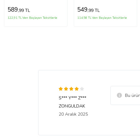
589
549
,99 TL
,99 TL
122,91 TL'den Başlayan Taksitlerle
114,58 TL'den Başlayan Taksitlerle
Bu ürün
S*** Y*** Z***
ZONGULDAK
20 Aralık 2025