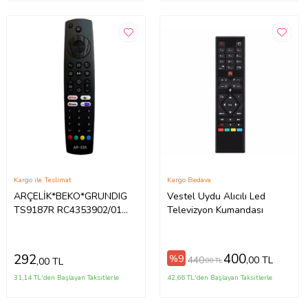
Kargo ile Teslimat
Kargo Bedava
ARÇELİK*BEKO*GRUNDIG
Vestel Uydu Alıcılı Led
TS9187R RC4353902/01
Televizyon Kumandası
NETFLIX-YOUTUBE-
BEINCONNECT-TV+ TUŞLU
LCD-LED TV KUMANDA
400
292
%9
440
,00 TL
,00 TL
,00 TL
31,14 TL'den Başlayan Taksitlerle
42,66 TL'den Başlayan Taksitlerle