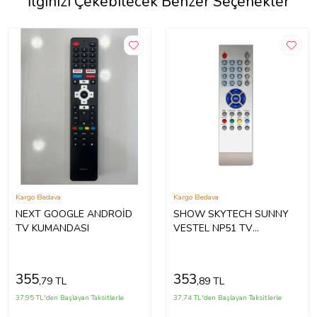
İlginizi Çekebilecek Benzer Seçenekler
Kargo Bedava
Kargo Bedava
NEXT GOOGLE ANDROİD
SHOW SKYTECH SUNNY
TV KUMANDASI
VESTEL NP51 TV
KUMANDASI
355
353
,79 TL
,89 TL
37,95 TL'den Başlayan Taksitlerle
37,74 TL'den Başlayan Taksitlerle