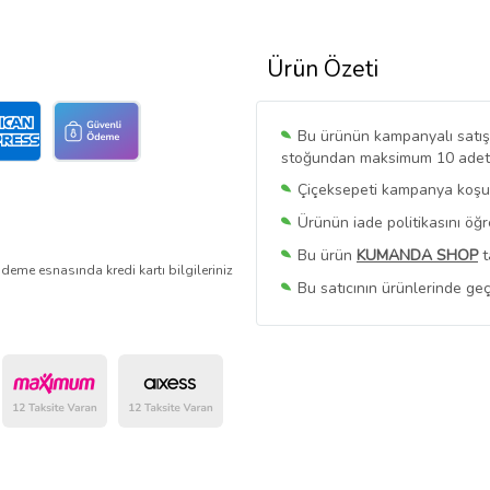
Ürün Özeti
Bu ürünün kampanyalı satışı 
stoğundan maksimum 10 adet sa
Çiçeksepeti kampanya koşull
Ürünün iade politikasını öğ
Bu ürün
KUMANDA SHOP
t
deme esnasında kredi kartı bilgileriniz
Bu satıcının ürünlerinde geç
Bu Satıcının
Tüm Ürünlerini
Ürün sayfasında gördüğünüz f
belirlenmektedir.