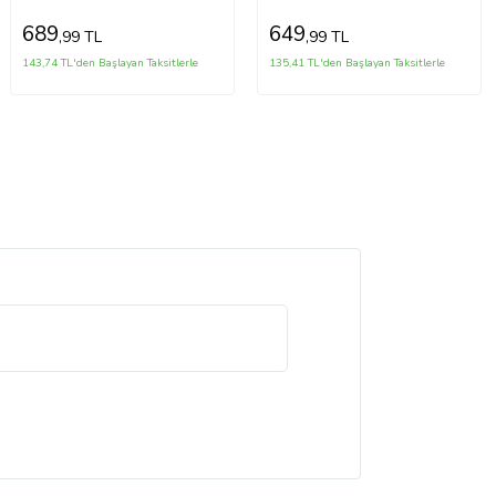
689
649
,99 TL
,99 TL
143,74 TL'den Başlayan Taksitlerle
135,41 TL'den Başlayan Taksitlerle