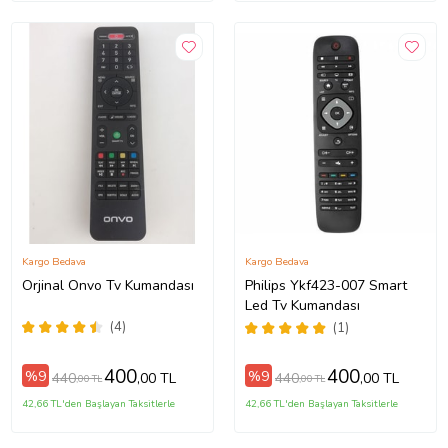
Kargo Bedava
Kargo Bedava
Orjinal Onvo Tv Kumandası
Philips Ykf423-007 Smart
Led Tv Kumandası
(4)
(1)
400
400
%9
%9
440
440
,00 TL
,00 TL
,00 TL
,00 TL
42,66 TL'den Başlayan Taksitlerle
42,66 TL'den Başlayan Taksitlerle