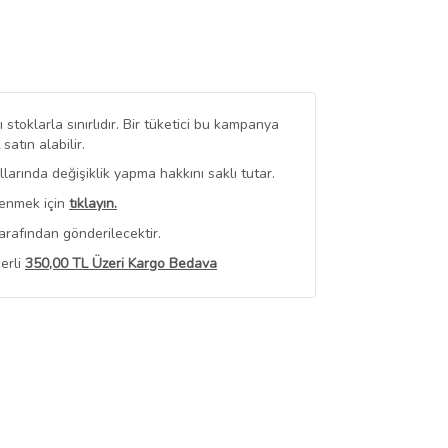
stoklarla sınırlıdır. Bir tüketici bu kampanya
tın alabilir.
arında değişiklik yapma hakkını saklı tutar.
renmek için
tıklayın.
arafından gönderilecektir.
erli
350,00 TL Üzeri Kargo Bedava
 Görüntüle
iyat bilgileri, satıcı tarafından