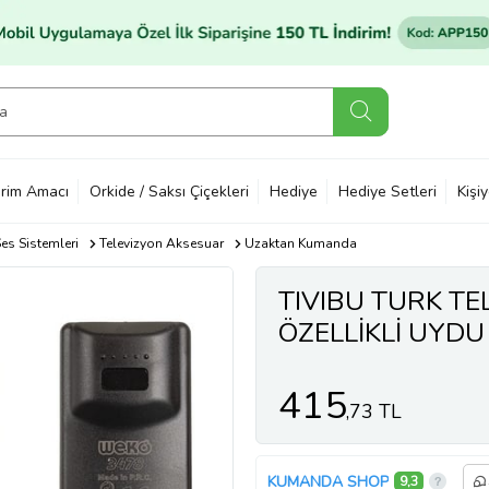
rim Amacı
Orkide / Saksı Çiçekleri
Hediye
Hediye Setleri
Kişi
es Sistemleri
Televizyon Aksesuar
Uzaktan Kumanda
TIVIBU TURK TE
ÖZELLİKLİ UYDU
415
,73 TL
KUMANDA SHOP
9,3