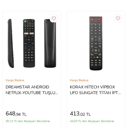
Kargo Bedava
Kargo Bedava
DREAMSTAR ANDROID
KORAX HİTECH VİPBOX
NETFLIX-YOUTUBE TUŞLU
UFO SUNGATE TİTAN İPTV
SES KOMUTLU TV UYUMLU
TUŞLU ORJİNAL UYDU
UYDU KUMANDASI
KUMANDA
648
413
,94 TL
,02 TL
69,22 TL'den Başlayan Taksitlerle
44,05 TL'den Başlayan Taksitlerle