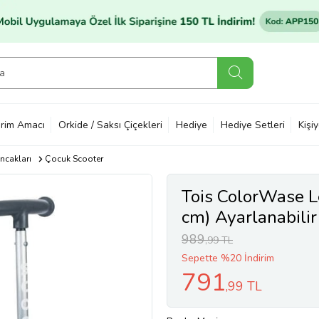
rim Amacı
Orkide / Saksı Çiçekleri
Hediye
Hediye Setleri
Kişi
ncakları
Çocuk Scooter
Tois ColorWase L
cm) Ayarlanabilir
989
,99 TL
Sepette %20 İndirim
791
,99 TL