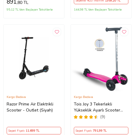
891
Sepette %20 İndirim
1359
,20 TL
,80 TL
95,12 TL'den Başlayan Taksitlerle
144,98 TL'den Başlayan Taksitlerle
Kargo Bedava
Kargo Bedava
Razor Prime Air Elektrikli
Tois Joy 3 Tekerlekli
Scooter - Outlet (Siyah)
Yükseklik Ayarlı Scooter
(Pembe)
(9)
Sepet Fiyatı
11.699
TL
Sepet Fiyatı
791
,99 TL