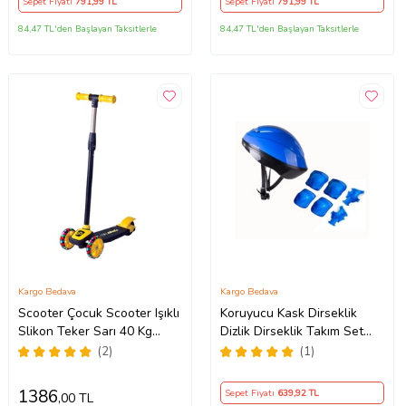
Sepet Fiyatı
791
,99 TL
Sepet Fiyatı
791
,99 TL
84,47 TL'den Başlayan Taksitlerle
84,47 TL'den Başlayan Taksitlerle
Kargo Bedava
Kargo Bedava
Scooter Çocuk Scooter Işıklı
Koruyucu Kask Dirseklik
Slikon Teker Sarı 40 Kg
Dizlik Dirseklik Takım Set
Taşıma (Standart)
(Standart)
(2)
(1)
1386
Sepet Fiyatı
639
,92 TL
,00 TL