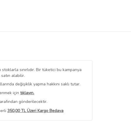
stoklarla sınırlıdır. Bir tüketici bu kampanya
tın alabilir.
arında değişiklik yapma hakkını saklı tutar.
renmek için
tıklayın.
arafından gönderilecektir.
erli
350,00 TL Üzeri Kargo Bedava
 Görüntüle
iyat bilgileri, satıcı tarafından