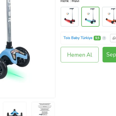
Renk
: Mavi
Tois Baby Türkiye
9,5
Sep
Hemen Al