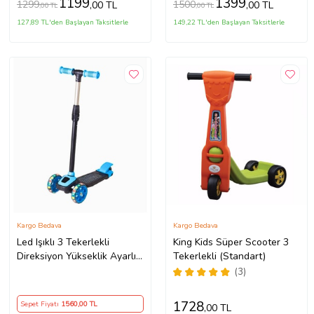
1199
1399
1299
1500
,00 TL
,00 TL
,00 TL
,00 TL
127,89 TL'den Başlayan Taksitlerle
149,22 TL'den Başlayan Taksitlerle
Kargo Bedava
Kargo Bedava
Led Işıklı 3 Tekerlekli
King Kids Süper Scooter 3
Direksiyon Yükseklik Ayarlı
Tekerlekli (Standart)
Çocuk Scooter (Mavi)
(3)
1728
Sepet Fiyatı
1560
,00 TL
,00 TL