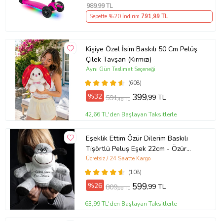
989
,99 TL
Sepette %20 İndirim
791
,99 TL
Kişiye Özel İsim Baskılı 50 Cm Pelüş
Çilek Tavşan (Kırmızı)
Aynı Gün Teslimat Seçeneği
(608)
%32
399
,99 TL
591
,48 TL
42,66 TL'den Başlayan Taksitlerle
Eşeklik Ettim Özür Dilerim Baskılı
Tişörtlü Peluş Eşek 22cm - Özür
Hediyesi Oyuncak Peluş (Gri)
Ücretsiz / 24 Saatte Kargo
(108)
%26
599
,99 TL
809
,99 TL
63,99 TL'den Başlayan Taksitlerle