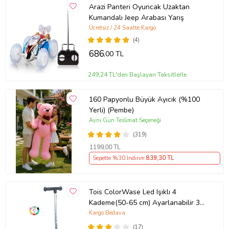
Arazi Panteri Oyuncak Uzaktan
Kumandalı Jeep Arabası Yarış
Ücretsiz / 24 Saatte Kargo
(4)
686
,00 TL
249,24 TL'den Başlayan Taksitlerle
160 Papyonlu Büyük Ayıcık (%100
Yerli) (Pembe)
Aynı Gün Teslimat Seçeneği
(319)
1199
,00 TL
Sepette %30 İndirim
839
,30 TL
Tois ColorWase Led Işıklı 4
Kademe(50-65 cm) Ayarlanabilir 3
Tekerlekli Scooter (Mavi)
Kargo Bedava
(17)