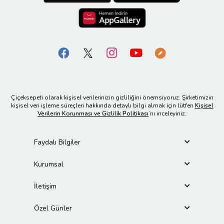
Çiçeksepeti olarak kişisel verilerinizin gizliliğini önemsiyoruz. Şirketimizin
kişisel veri işleme süreçleri hakkında detaylı bilgi almak için lütfen
Kişisel
Verilerin Korunması ve Gizlilik Politikası
’nı inceleyiniz.
Faydalı Bilgiler
Kurumsal
İletişim
Özel Günler