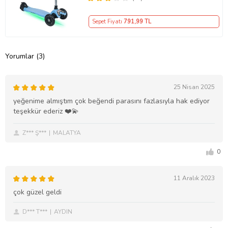
Sepet Fiyatı
791
,99 TL
Yorumlar (3)
25 Nisan 2025
yeğenime almıştım çok beğendi parasını fazlasıyla hak ediyor
teşekkür ederiz ❤️💫
Z*** Ş***
MALATYA
0
11 Aralık 2023
çok güzel geldi
D*** T***
AYDIN