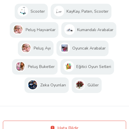
Scooter
KayKay, Paten, Scooter
Peluş Hayvanlar
Kumandalı Arabalar
Peluş Ayı
Oyuncak Arabalar
Peluş Buketler
Eğitici Oyun Setleri
Zeka Oyunları
Güller
Hata Bildir