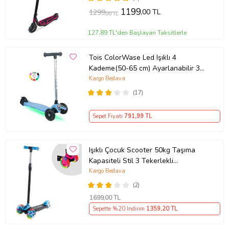
1199
,00 TL
1299
,00 TL
127,89 TL'den Başlayan Taksitlerle
Tois ColorWase Led Işıklı 4
Kademe(50-65 cm) Ayarlanabilir 3
Tekerlekli Scooter (Mavi)
Kargo Bedava
(17)
Sepet Fiyatı
791
,99 TL
Işıklı Çocuk Scooter 50kg Taşıma
Kapasiteli Stil 3 Tekerlekli
(Standart)
Kargo Bedava
(2)
1699
,00 TL
Sepette %20 İndirim
1359
,20 TL