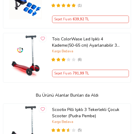
(1)
Sepet Fiyatı
639
,92 TL
Tois ColorWase Led Işıklı 4
Kademe(50-65 cm) Ayarlanabilir 3
Tekerlekli Scooter (Kırmızı)
Kargo Bedava
(6)
Sepet Fiyatı
791
,99 TL
Bu Ürünü Alanlar Bunları da Aldı
Scootix Pilli Işıklı 3 Tekerlekli Çocuk
Scooter (Pudra Pembe)
Kargo Bedava
(5)