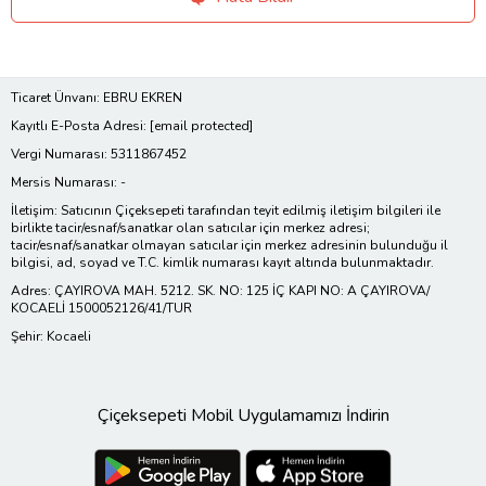
Ticaret Ünvanı: EBRU EKREN
Kayıtlı E-Posta Adresi:
[email protected]
Vergi Numarası: 5311867452
Mersis Numarası: -
İletişim: Satıcının Çiçeksepeti tarafından teyit edilmiş iletişim bilgileri ile
birlikte tacir/esnaf/sanatkar olan satıcılar için merkez adresi;
tacir/esnaf/sanatkar olmayan satıcılar için merkez adresinin bulunduğu il
bilgisi, ad, soyad ve T.C. kimlik numarası kayıt altında bulunmaktadır.
Adres: ÇAYIROVA MAH. 5212. SK. NO: 125 İÇ KAPI NO: A ÇAYIROVA/
KOCAELİ 1500052126/41/TUR
Şehir: Kocaeli
Çiçeksepeti Mobil Uygulamamızı İndirin