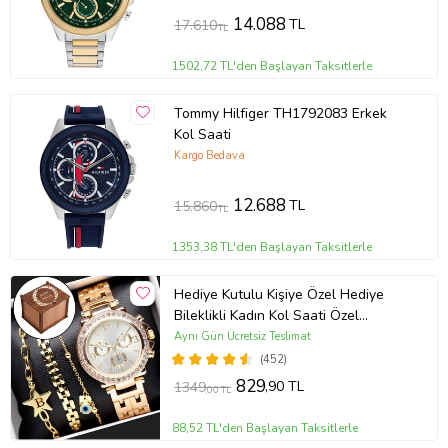
14.088
TL
17.610
TL
1502,72 TL'den Başlayan Taksitlerle
Tommy Hilfiger TH1792083 Erkek
Kol Saati
Kargo Bedava
12.688
TL
15.860
TL
1353,38 TL'den Başlayan Taksitlerle
Hediye Kutulu Kişiye Özel Hediye
Bileklikli Kadın Kol Saati Özel
Kutusunda (Gold)
Aynı Gün Ücretsiz Teslimat
(452)
829
,90 TL
1349
,00 TL
88,52 TL'den Başlayan Taksitlerle