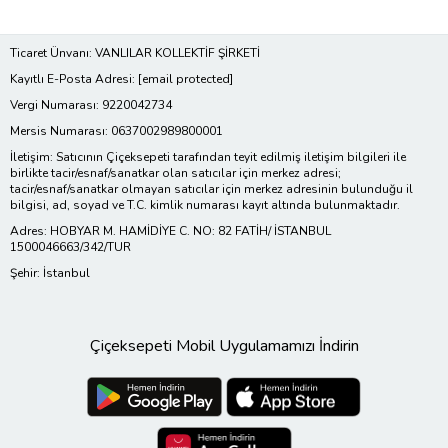
Ticaret Ünvanı: VANLILAR KOLLEKTİF ŞİRKETİ
Kayıtlı E-Posta Adresi:
[email protected]
Vergi Numarası: 9220042734
Mersis Numarası: 0637002989800001
İletişim: Satıcının Çiçeksepeti tarafından teyit edilmiş iletişim bilgileri ile
birlikte tacir/esnaf/sanatkar olan satıcılar için merkez adresi;
tacir/esnaf/sanatkar olmayan satıcılar için merkez adresinin bulunduğu il
bilgisi, ad, soyad ve T.C. kimlik numarası kayıt altında bulunmaktadır.
Adres: HOBYAR M. HAMİDİYE C. NO: 82 FATİH/ İSTANBUL
1500046663/342/TUR
Şehir: İstanbul
Çiçeksepeti Mobil Uygulamamızı İndirin