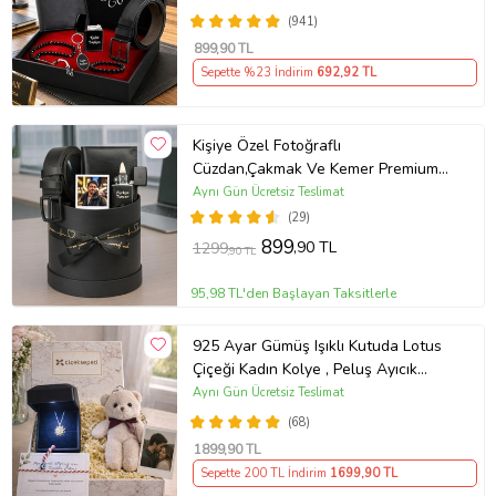
(941)
899
,90 TL
Sepette %23 İndirim
692
,92 TL
Kişiye Özel Fotoğraflı
Cüzdan,Çakmak Ve Kemer Premium
Erkek Aksesuar Seti
Aynı Gün Ücretsiz Teslimat
(29)
899
,90 TL
1299
,90 TL
95,98 TL'den Başlayan Taksitlerle
925 Ayar Gümüş Işıklı Kutuda Lotus
Çiçeği Kadın Kolye , Peluş Ayıcık
Anahtarlık Marteniçka Bileklik,
Aynı Gün Ücretsiz Teslimat
Polaroid Fotoğraf Hediye
(68)
1899
,90 TL
Sepette 200 TL İndirim
1699
,90 TL