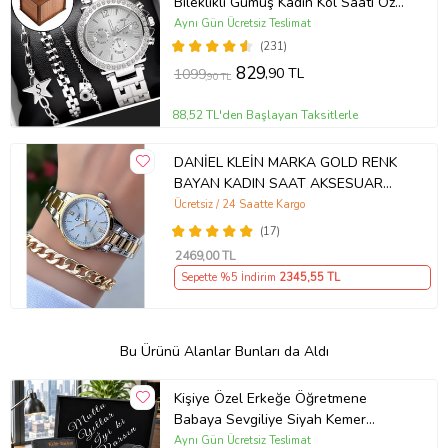
Bileklikli Gümüş Kadın Kol Saati Özel
Kutusunda (Gümüş)
Aynı Gün Ücretsiz Teslimat
(231)
829
,90 TL
1099
,90 TL
88,52 TL'den Başlayan Taksitlerle
DANİEL KLEİN MARKA GOLD RENK
BAYAN KADIN SAAT AKSESUAR
BİLEKLİK HEDİYELİ
Ücretsiz / 24 Saatte Kargo
(17)
2469
,00 TL
Sepette %5 İndirim
2345
,55 TL
Bu Ürünü Alanlar Bunları da Aldı
Kişiye Özel Erkeğe Öğretmene
Babaya Sevgiliye Siyah Kemer
Cüzdan Çakmak Seti Hediye Seti
Aynı Gün Ücretsiz Teslimat