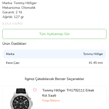
Marka: Tommy Hilfiger
Mekanizma: Otomatik
Garanti: 2 Yıl
Ağırlık: 127 gr
KASA YAPISI
Kasa Çapı: 43 mm
Kasa Kalınlığı: 12 mm
Tüm Açıklamayı Gör
Kasa Şekli: Yuvarlak
Kasa Materyali: Çelik
Ürün Özellikleri
Kasa Taşı: Yok
Cam Özellik: Mineral
Marka
Tommy Hilfiger
Tarz: Klasik Saatler
Kasa Rengi: Metalik Gri
Kasa Çapı
41-45 mm
KADRAN YAPISI
Kadran Tipi: Analog
Kadran Rengi: Mavi
İlginizi Çekebilecek Benzer Seçenekler
Kadran Taşı: Yok
KAYIŞ YAPISI
Tommy Hilfiger TH1792111 Erkek
Kayış Tipi: Çelik
Kol Saati
Renk: Metalik Gri
Kargo Bedava
ÖZELLİKLER