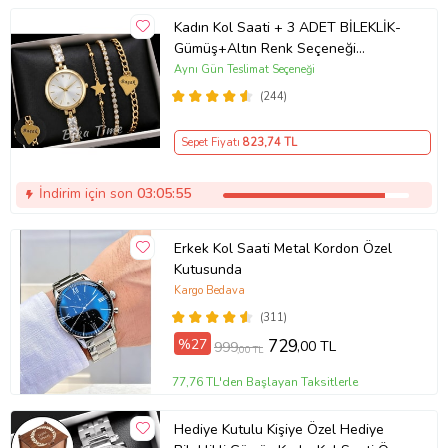
Kadın Kol Saati + 3 ADET BİLEKLİK-
Gümüş+Altın Renk Seçeneği
ayarlanabilir kordon Kadın Kol Saati
Aynı Gün Teslimat Seçeneği
BİLEKLİK HEDİYE Altın Renk - Kız
(244)
Arkadaşa hediye (Altın)
Sepet Fiyatı
823
,74 TL
İndirim için son
03:05:54
Erkek Kol Saati Metal Kordon Özel
Kutusunda
Kargo Bedava
(311)
%27
729
,00 TL
999
,00 TL
77,76 TL'den Başlayan Taksitlerle
Hediye Kutulu Kişiye Özel Hediye