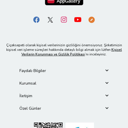
Çiçeksepeti olarak kişisel verilerinizin gizliliğini önemsiyoruz. Şirketimizin
kişisel veri işleme süreçleri hakkında detaylı bilgi almak için lütfen
Kişisel
Verilerin Korunması ve Gizlilik Politikası
’nı inceleyiniz.
Faydalı Bilgiler
Kurumsal
İletişim
Özel Günler