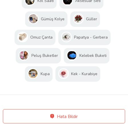
Kol Saati
Aksesuar Seti
Gümüş Kolye
Güller
Omuz Çanta
Papatya - Gerbera
Peluş Buketler
Kelebek Buketi
Kupa
Kek - Kurabiye
Hata Bildir