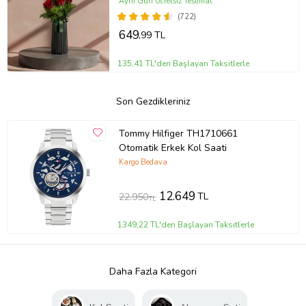
Aynı Gün Ücretsiz Teslimat
(722)
649
,99 TL
135,41 TL'den Başlayan Taksitlerle
Son Gezdikleriniz
Tommy Hilfiger TH1710661
Otomatik Erkek Kol Saati
Kargo Bedava
12.649
TL
22.950
TL
1349,22 TL'den Başlayan Taksitlerle
Daha Fazla Kategori