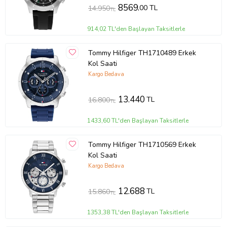
Su Geçirmezlik: 5 ATM
8569
,00 TL
14.950
TL
Kronometre: Hayır
Takvim: Yok
914,02 TL'den Başlayan Taksitlerle
Alarm: Yok
Tommy Hilfiger TH1710489 Erkek
Kol Saati
Ürün Kodu:
kcm34172236
Kargo Bedava
13.440
TL
16.800
TL
1433,60 TL'den Başlayan Taksitlerle
Tommy Hilfiger TH1710569 Erkek
Kol Saati
Kargo Bedava
12.688
TL
15.860
TL
1353,38 TL'den Başlayan Taksitlerle