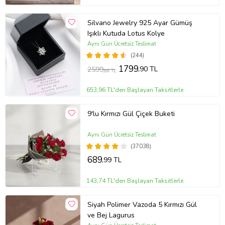
Silvano Jewelry 925 Ayar Gümüş
Işıklı Kutuda Lotus Kolye
Aynı Gün Ücretsiz Teslimat
(244)
1799
,90 TL
2599
,86 TL
653,96 TL'den Başlayan Taksitlerle
9'lu Kırmızı Gül Çiçek Buketi
Aynı Gün Ücretsiz Teslimat
(37038)
689
,99 TL
143,74 TL'den Başlayan Taksitlerle
Siyah Polimer Vazoda 5 Kırmızı Gül
ve Bej Lagurus