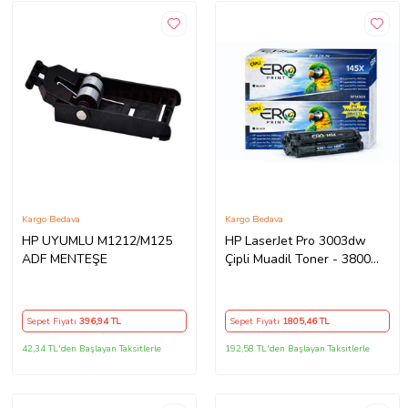
Kargo Bedava
Kargo Bedava
HP UYUMLU M1212/M125
HP LaserJet Pro 3003dw
ADF MENTEŞE
Çipli Muadil Toner - 3800
Sayfalık - 2'li Avantaj Paket
Sepet Fiyatı
396
,94 TL
Sepet Fiyatı
1805
,46 TL
42,34 TL'den Başlayan Taksitlerle
192,58 TL'den Başlayan Taksitlerle