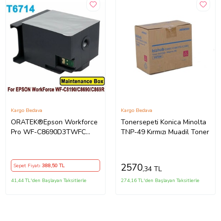
Kargo Bedava
Kargo Bedava
ORATEK®Epson Workforce
Tonersepeti Konica Minolta
Pro WF-C8690D3TWFC
TNP-49 Kırmızı Muadil Toner
T6714-C13T671400 Muadil
Atık Kutusu Bakım Tankı
2570
Sepet Fiyatı
388
,50 TL
,34 TL
41,44 TL'den Başlayan Taksitlerle
274,16 TL'den Başlayan Taksitlerle