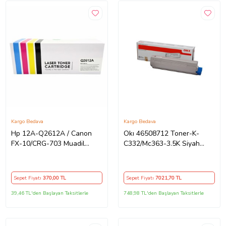
Kargo Bedava
Kargo Bedava
Hp 12A-Q2612A / Canon
Okı 46508712 Toner-K-
FX-10/CRG-703 Muadil
C332/Mc363-3.5K Siyah
Toner
Toner / C332 Mc363 / 3500
Sayfa
Sepet Fiyatı
370
,00 TL
Sepet Fiyatı
7021
,70 TL
39,46 TL'den Başlayan Taksitlerle
748,98 TL'den Başlayan Taksitlerle