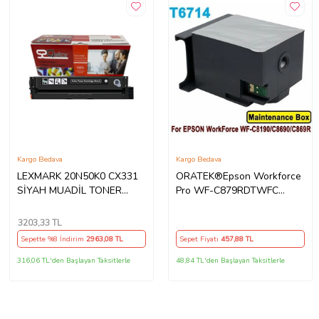
Kargo Bedava
Kargo Bedava
LEXMARK 20N50K0 CX331
ORATEK®Epson Workforce
SİYAH MUADİL TONER
Pro WF-C879RDTWFC
1500 SAYFA CS331 CS431
T6714-C13T671400 Muadil
CX431
Atık Kutusu Bakım Tankı
3203
,33 TL
Sepette %8 İndirim
2963
,08 TL
Sepet Fiyatı
457
,88 TL
316,06 TL'den Başlayan Taksitlerle
48,84 TL'den Başlayan Taksitlerle