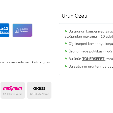
Ürün Özeti
Bu ürünün kampanyalı satışı 
stoğundan maksimum 10 adet sa
Çiçeksepeti kampanya koşull
Ürünün iade politikasını öğ
Bu ürün
TONERSEPETİ
tara
deme esnasında kredi kartı bilgileriniz
Bu satıcının ürünlerinde geç
Bu Satıcının
Tüm Ürünlerini
Ürün sayfasında gördüğünüz f
belirlenmektedir.