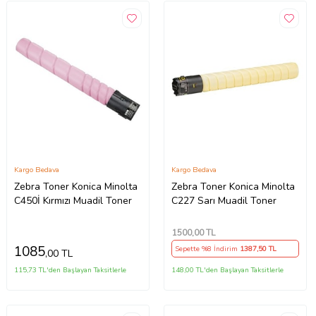
Kargo Bedava
Kargo Bedava
Zebra Toner Konica Minolta
Zebra Toner Konica Minolta
C450İ Kırmızı Muadil Toner
C227 Sarı Muadil Toner
1500
,00 TL
1085
Sepette %8 İndirim
1387
,50 TL
,00 TL
115,73 TL'den Başlayan Taksitlerle
148,00 TL'den Başlayan Taksitlerle