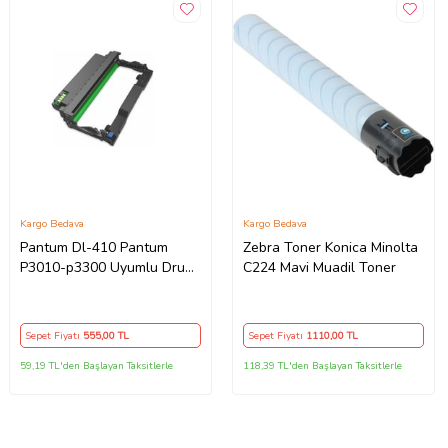
Kargo Bedava
Kargo Bedava
Pantum Dl-410 Pantum
Zebra Toner Konica Minolta
P3010-p3300 Uyumlu Drum
C224 Mavi Muadil Toner
Ünitesi
Sepet Fiyatı
555
,00 TL
Sepet Fiyatı
1110
,00 TL
59,19 TL'den Başlayan Taksitlerle
118,39 TL'den Başlayan Taksitlerle