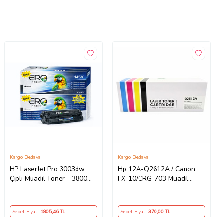
Kargo Bedava
Kargo Bedava
HP LaserJet Pro 3003dw
Hp 12A-Q2612A / Canon
Çipli Muadil Toner - 3800
FX-10/CRG-703 Muadil
Sayfalık - 2'li Avantaj Paket
Toner
Sepet Fiyatı
1805
,46 TL
Sepet Fiyatı
370
,00 TL