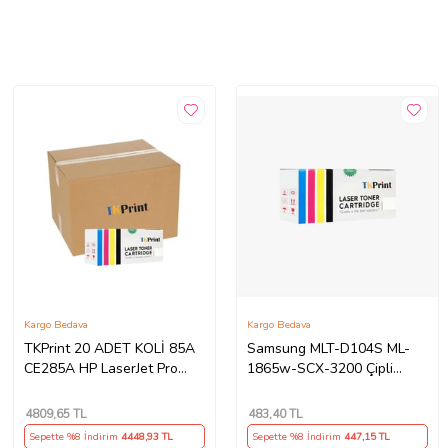
Kargo Bedava
Kargo Bedava
TKPrint 20 ADET KOLİ 85A
Samsung MLT-D104S ML-
CE285A HP LaserJet Pro
1865w-SCX-3200 Çipli
P1102 Muadil Toner
Muadil Toner 1.500 Syf
4809
,65 TL
483
,40 TL
Sepette %8 İndirim
4448
,93 TL
Sepette %8 İndirim
447
,15 TL