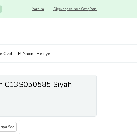
Yardım
Çiçeksepeti'nde Satış Yap
ye Özel
El Yapımı Hediye
on C13S050585 Siyah
ıcıya Sor