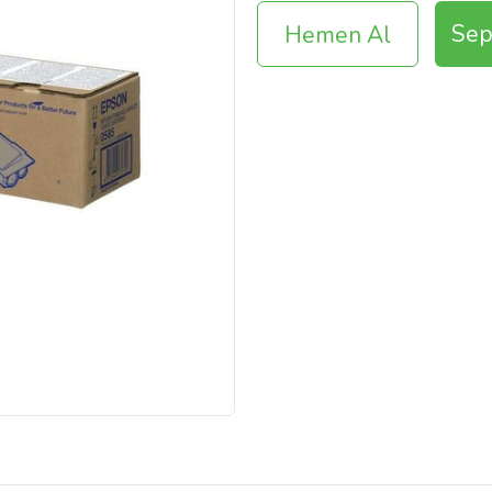
Sep
Hemen Al