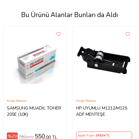
Bu Ürünü Alanlar Bunları da Aldı
Kargo Bedava
Kargo Bedava
SAMSUNG MUADİL TONER
HP UYUMLU M1212/M125
205E (10K)
ADF MENTEŞE
550
%29
Sepet Fiyatı
396
,94 TL
780
,00 TL
,00 TL