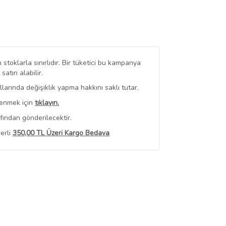
stoklarla sınırlıdır. Bir tüketici bu kampanya
tın alabilir.
arında değişiklik yapma hakkını saklı tutar.
renmek için
tıklayın.
fından gönderilecektir.
erli
350,00 TL Üzeri Kargo Bedava
 Görüntüle
iyat bilgileri, satıcı tarafından