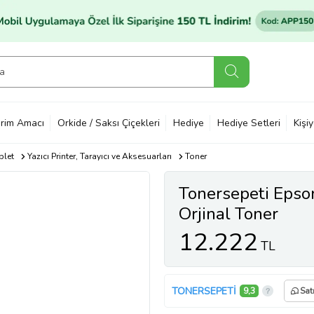
rim Amacı
Orkide / Saksı Çiçekleri
Hediye
Hediye Setleri
Kişi
blet
Yazıcı Printer, Tarayıcı ve Aksesuarları
Toner
Tonersepeti Eps
Orjinal Toner
12.222
TL
TONERSEPETİ
9,3
Sat