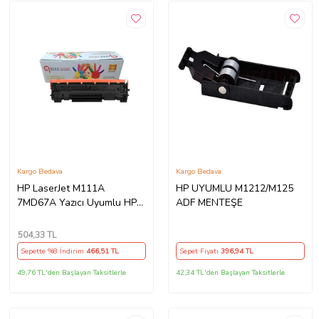
Kargo Bedava
Kargo Bedava
HP LaserJet M111A
HP UYUMLU M1212/M125
7MD67A Yazıcı Uyumlu HP
ADF MENTEŞE
W1500A (150A) Çipli Muadil
Toner (Siyah)
504
,33 TL
Sepette %8 İndirim
466
,51 TL
Sepet Fiyatı
396
,94 TL
49,76 TL'den Başlayan Taksitlerle
42,34 TL'den Başlayan Taksitlerle