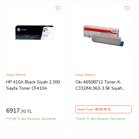
Kargo Bedava
Kargo Bedava
HP 410A Black Siyah 2.300
Okı 46508712 Toner-K-
Sayfa Toner CF410A
C332/Mc363-3.5K Siyah
Toner / C332 Mc363 / 3500
Sayfa
6917
Sepet Fiyatı
6978
,78 TL
,70 TL
737,88 TL'den Başlayan Taksitlerle
744,40 TL'den Başlayan Taksitlerle