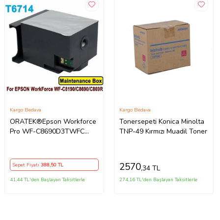
Kargo Bedava
Kargo Bedava
ORATEK®Epson Workforce
Tonersepeti Konica Minolta
Pro WF-C8690D3TWFC
TNP-49 Kırmızı Muadil Toner
T6714-C13T671400 Muadil
Atık Kutusu Bakım Tankı
2570
Sepet Fiyatı
388
,50 TL
,34 TL
41,44 TL'den Başlayan Taksitlerle
274,16 TL'den Başlayan Taksitlerle