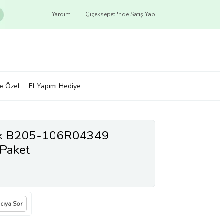
Yardım
Çiçeksepeti'nde Satış Yap
ye Özel
El Yapımı Hediye
rox B205-106R04349
i Paket
ıcıya Sor