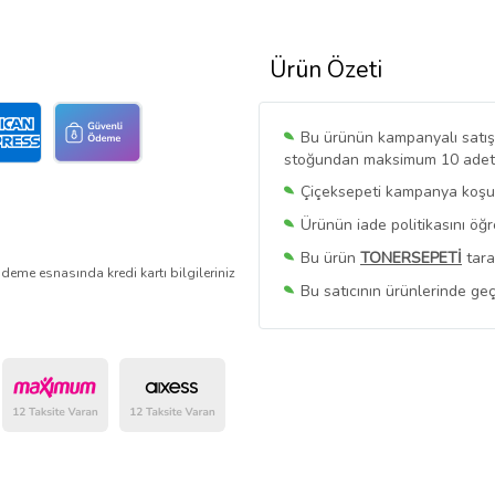
Ürün Özeti
Bu ürünün kampanyalı satışı 
stoğundan maksimum 10 adet sa
Çiçeksepeti kampanya koşull
Ürünün iade politikasını öğ
Bu ürün
TONERSEPETİ
tara
deme esnasında kredi kartı bilgileriniz
Bu satıcının ürünlerinde geç
Bu Satıcının
Tüm Ürünlerini
Ürün sayfasında gördüğünüz f
belirlenmektedir.