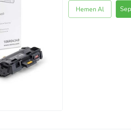
Sep
Hemen Al