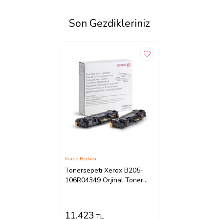
Son Gezdikleriniz
Kargo Bedava
Tonersepeti Xerox B205-
106R04349 Orjinal Toner
İkili Paket
11.423
TL