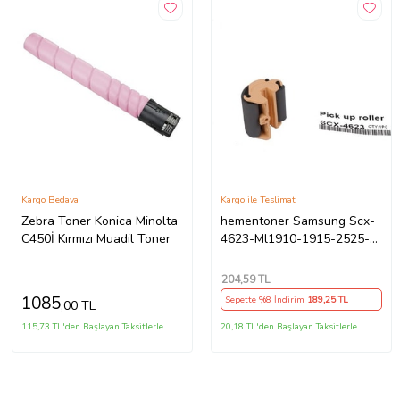
Kargo Bedava
Kargo ile Teslimat
Zebra Toner Konica Minolta
hementoner Samsung Scx-
C450İ Kırmızı Muadil Toner
4623-Ml1910-1915-2525-
2580 Scx-4600 Kağıt Alma
Pateni (Pickup Roller)
204
,59 TL
1085
Sepette %8 İndirim
189
,25 TL
,00 TL
115,73 TL'den Başlayan Taksitlerle
20,18 TL'den Başlayan Taksitlerle