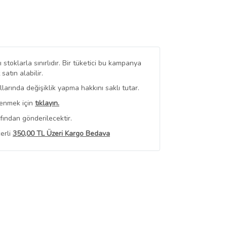
stoklarla sınırlıdır. Bir tüketici bu kampanya
tın alabilir.
arında değişiklik yapma hakkını saklı tutar.
renmek için
tıklayın.
fından gönderilecektir.
erli
350,00 TL Üzeri Kargo Bedava
 Görüntüle
iyat bilgileri, satıcı tarafından