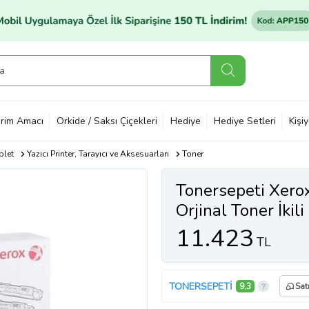
rim Amacı
Orkide / Saksı Çiçekleri
Hediye
Hediye Setleri
Kişi
blet
Yazıcı Printer, Tarayıcı ve Aksesuarları
Toner
Tonersepeti Xe
Orjinal Toner İkil
11.423
TL
TONERSEPETİ
9,3
Sat