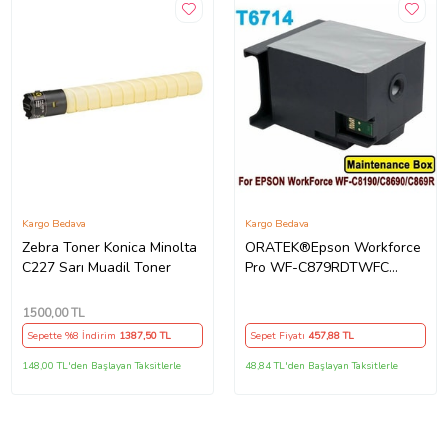
Kargo Bedava
Kargo Bedava
Zebra Toner Konica Minolta
ORATEK®Epson Workforce
C227 Sarı Muadil Toner
Pro WF-C879RDTWFC
T6714-C13T671400 Muadil
Atık Kutusu Bakım Tankı
1500
,00 TL
Sepette %8 İndirim
1387
,50 TL
Sepet Fiyatı
457
,88 TL
148,00 TL'den Başlayan Taksitlerle
48,84 TL'den Başlayan Taksitlerle