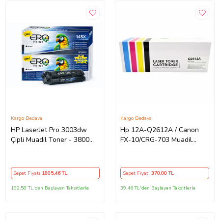
Kargo Bedava
Kargo Bedava
HP LaserJet Pro 3003dw
Hp 12A-Q2612A / Canon
Çipli Muadil Toner - 3800
FX-10/CRG-703 Muadil
Sayfalık - 2'li Avantaj Paket
Toner
Sepet Fiyatı
1805
,46 TL
Sepet Fiyatı
370
,00 TL
192,58 TL'den Başlayan Taksitlerle
39,46 TL'den Başlayan Taksitlerle