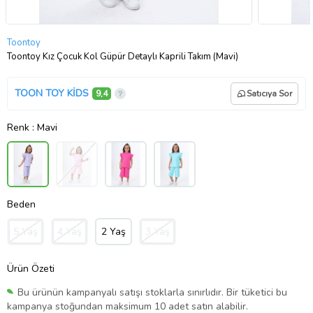
Toontoy
Toontoy Kız Çocuk Kol Güpür Detaylı Kaprili Takım (Mavi)
TOON TOY KİDS
9,4
Satıcıya Sor
Renk
: Mavi
Beden
5 Yaş
4 Yaş
2 Yaş
3 Yaş
Ürün Özeti
Bu ürünün kampanyalı satışı stoklarla sınırlıdır. Bir tüketici bu
kampanya stoğundan maksimum 10 adet satın alabilir.