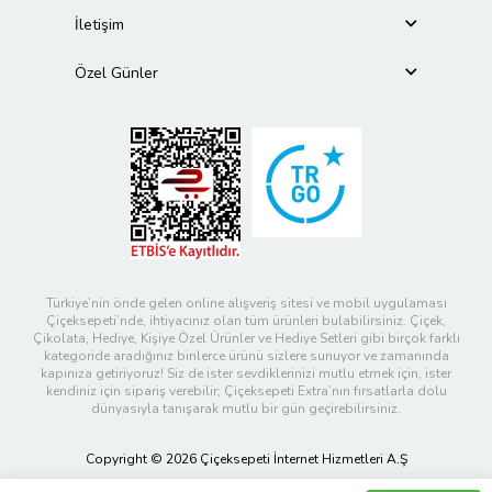
İletişim
Özel Günler
Türkiye’nin önde gelen online alışveriş sitesi ve mobil uygulaması
Çiçeksepeti’nde, ihtiyacınız olan tüm ürünleri bulabilirsiniz. Çiçek,
Çikolata, Hediye, Kişiye Özel Ürünler ve Hediye Setleri gibi birçok farklı
kategoride aradığınız binlerce ürünü sizlere sunuyor ve zamanında
kapınıza getiriyoruz! Siz de ister sevdiklerinizi mutlu etmek için, ister
kendiniz için sipariş verebilir; Çiçeksepeti Extra’nın fırsatlarla dolu
dünyasıyla tanışarak mutlu bir gün geçirebilirsiniz.
Copyright © 2026 Çiçeksepeti İnternet Hizmetleri A.Ş