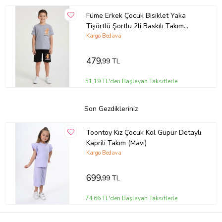
Füme Erkek Çocuk Bisiklet Yaka
Tişörtlü Şortlu 2li Baskılı Takım
24003
Kargo Bedava
479
,99 TL
51,19 TL'den Başlayan Taksitlerle
Son Gezdikleriniz
Toontoy Kız Çocuk Kol Güpür Detaylı
Kaprili Takım (Mavi)
Kargo Bedava
699
,99 TL
74,66 TL'den Başlayan Taksitlerle