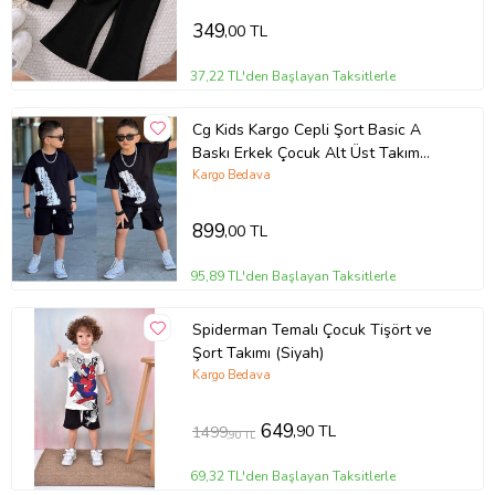
349
,00 TL
37,22 TL'den Başlayan Taksitlerle
Cg Kids Kargo Cepli Şort Basic A
Baskı Erkek Çocuk Alt Üst Takım
(Siyah)
Kargo Bedava
899
,00 TL
95,89 TL'den Başlayan Taksitlerle
Spiderman Temalı Çocuk Tişört ve
Şort Takımı (Siyah)
Kargo Bedava
649
,90 TL
1499
,90 TL
69,32 TL'den Başlayan Taksitlerle