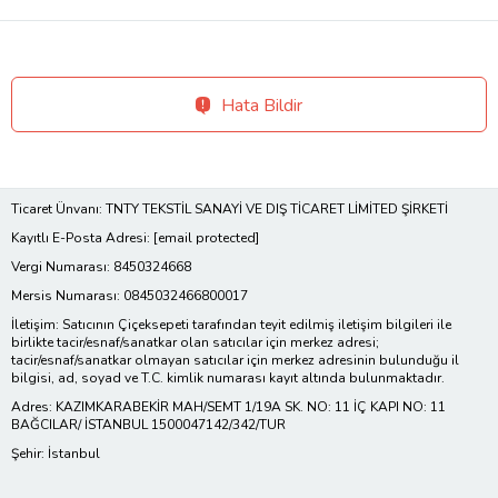
Hata Bildir
Ticaret Ünvanı: TNTY TEKSTİL SANAYİ VE DIŞ TİCARET LİMİTED ŞİRKETİ
Kayıtlı E-Posta Adresi:
[email protected]
Vergi Numarası: 8450324668
Mersis Numarası: 0845032466800017
İletişim: Satıcının Çiçeksepeti tarafından teyit edilmiş iletişim bilgileri ile
birlikte tacir/esnaf/sanatkar olan satıcılar için merkez adresi;
tacir/esnaf/sanatkar olmayan satıcılar için merkez adresinin bulunduğu il
bilgisi, ad, soyad ve T.C. kimlik numarası kayıt altında bulunmaktadır.
Adres: KAZIMKARABEKİR MAH/SEMT 1/19A SK. NO: 11 İÇ KAPI NO: 11
BAĞCILAR/ İSTANBUL 1500047142/342/TUR
Şehir: İstanbul