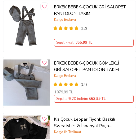
ERKEK BEBEK-ÇOCUK GRİ SALOPET
PANTOLON TAKIM
Kargo Bedava
(12)
Sepet Fiyatı
655
,99 TL
ERKEK BEBEK-ÇOCUK GÖMLEKLİ
GRİ SALOPET PANTOLON TAKIM
Kargo Bedava
(14)
1079
,99 TL
Sepette %20 İndirim
863
,99 TL
Kız Çocuk Leopar Fiyonk Baskılı
Sweatshirt & İspanyol Paça
Eşofman Takımı (Siyah)
Kargo ile Teslimat