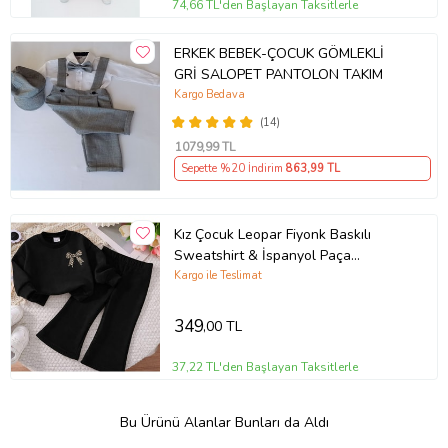
74,66 TL'den Başlayan Taksitlerle
ERKEK BEBEK-ÇOCUK GÖMLEKLİ
GRİ SALOPET PANTOLON TAKIM
Kargo Bedava
(14)
1079
,99 TL
Sepette %20 İndirim
863
,99 TL
Kız Çocuk Leopar Fiyonk Baskılı
Sweatshirt & İspanyol Paça
Eşofman Takımı (Siyah)
Kargo ile Teslimat
349
,00 TL
37,22 TL'den Başlayan Taksitlerle
Bu Ürünü Alanlar Bunları da Aldı