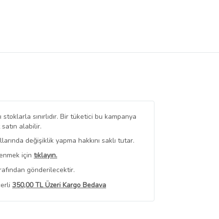
stoklarla sınırlıdır. Bir tüketici bu kampanya
tın alabilir.
arında değişiklik yapma hakkını saklı tutar.
renmek için
tıklayın.
rafından gönderilecektir.
erli
350,00 TL Üzeri Kargo Bedava
 Görüntüle
iyat bilgileri, satıcı tarafından