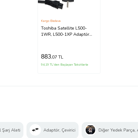
Kargo Bedava
Toshiba Satellite L500-
1WR, L500-1XP Adaptör
Şarj Aleti Laptop Şarjı
(Siyah)
883
,07 TL
94,19 TL'den Başlayan Taksitlerle
 Şarj Aleti
Adaptör, Çevirici
Diğer Yedek Parça,