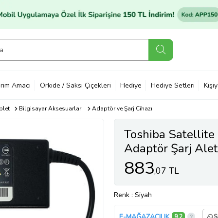
rim Amacı
Orkide / Saksı Çiçekleri
Hediye
Hediye Setleri
Kişi
blet
Bilgisayar Aksesuarları
Adaptör ve Şarj Cihazı
Toshiba Satelli
Adaptör Şarj Alet
883
,07 TL
Renk
: Siyah
E-MAĞAZACILIK
9,2
S