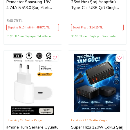
Pemaster Samsung 19V
25W Hızlı Şarj Adaptörü
4.74A 5.5*3.0 Şarj Aleti
Type-C + USB Çift Girişli
Adaptör Cihazı
Akıllı Şarj Başlığı Kompakt
Tasarım
540
,79 TL
Sepette %10 İndirim
486
,71 TL
Sepet Fiyatı
314
,10 TL
51,91 TL'den Başlayan Taksitlerle
33,50 TL'den Başlayan Taksitlerle
Ücretsiz / 24 Saatte Kargo
Ücretsiz / 24 Saatte Kargo
iPhone Tüm Serilere Uyumlu
Süper Hızlı 120W Çoklu Şarj