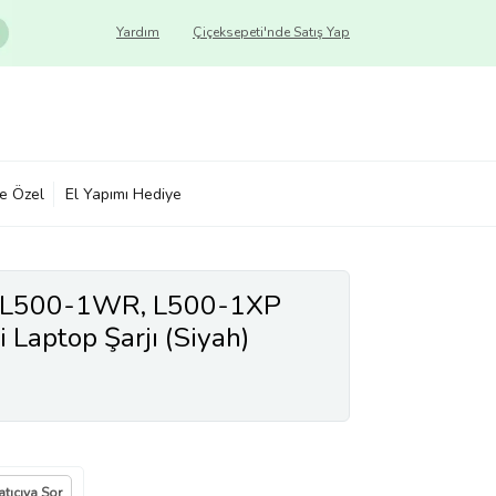
Yardım
Çiçeksepeti'nde Satış Yap
ye Özel
El Yapımı Hediye
te L500-1WR, L500-1XP
i Laptop Şarjı (Siyah)
atıcıya Sor