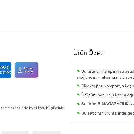
Ürün Özeti
Bu ürünün kampanyalı satışı 
stoğundan maksimum 10 adet sa
Çiçeksepeti kampanya koşull
Ürünün iade politikasını öğ
Bu ürün
E-MAĞAZACILIK
ta
deme esnasında kredi kartı bilgileriniz
Bu satıcının ürünlerinde geç
Bu Satıcının
Tüm Ürünlerini
Ürün sayfasında gördüğünüz f