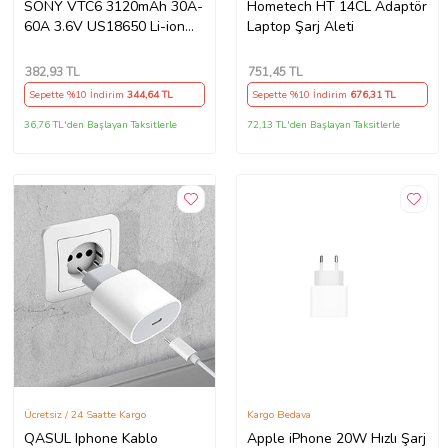
SONY VTC6 3120mAh 30A-
Hometech HT 14CL Adaptör
60A 3.6V US18650 Li-ion
Laptop Şarj Aleti
Batarya
382
,93 TL
751
,45 TL
Sepette %10 İndirim
344
,64 TL
Sepette %10 İndirim
676
,31 TL
36,76 TL'den Başlayan Taksitlerle
72,13 TL'den Başlayan Taksitlerle
Ücretsiz / 24 Saatte Kargo
Kargo Bedava
QASUL Iphone Kablo
Apple iPhone 20W Hızlı Şarj