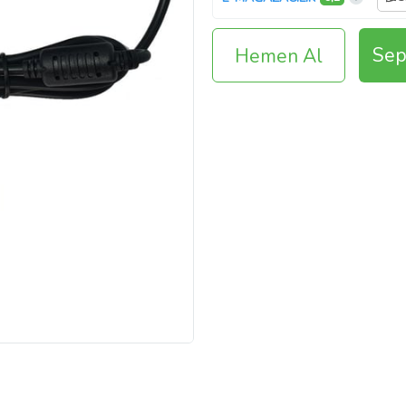
Sep
Hemen Al