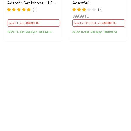
Adaptör Set Iphone 11 / 12 /
Adaptörü
13 / Pro / Pro Max Uyumlu
(1)
(2)
Şarj Aleti Seti
399
,99 TL
Sepet Fiyatı
458
,91 TL
Sepette %10 İndirim
359
,99 TL
48,95 TL'den Başlayan Taksitlerle
38,39 TL'den Başlayan Taksitlerle