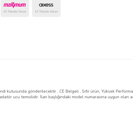
belirlenmektedir.
ndi kutusunda gönderilecektir , CE Belgeli , Sıfır ürün, Yüksek Performans 
atör ucu temsilidir. İlan başlığındaki model numarasına uygun olan ad