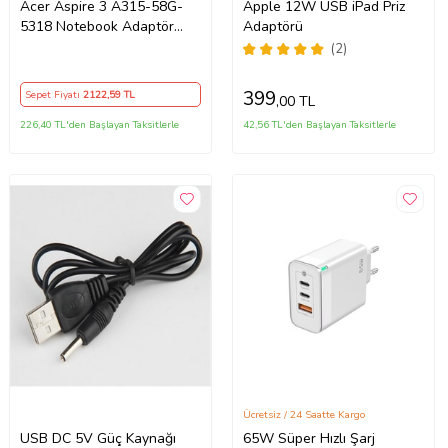
Acer Aspire 3 A315-58G-
Apple 12W USB iPad Priz
5318 Notebook Adaptör
Adaptörü
Orijinal Şarj Aleti
(2)
399
Sepet Fiyatı
2122
,59 TL
,00 TL
226,40 TL'den Başlayan Taksitlerle
42,56 TL'den Başlayan Taksitlerle
Ücretsiz / 24 Saatte Kargo
USB DC 5V Güç Kaynağı
65W Süper Hızlı Şarj