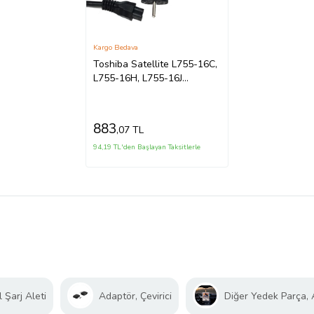
Kargo Bedava
Toshiba Satellite L755-16C,
L755-16H, L755-16J
Adaptör Şarj Aleti (Siyah)
883
,07 TL
94,19 TL'den Başlayan Taksitlerle
 Şarj Aleti
Adaptör, Çevirici
Diğer Yedek Parça,