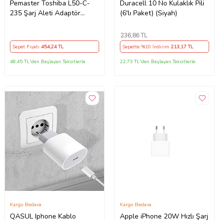
Pemaster Toshiba L50-C-
Duracell 10 No Kulaklık Pili
235 Şarj Aleti Adaptör
(6'lı Paket) (Siyah)
Cihazı
236
,86 TL
Sepet Fiyatı
454
,24 TL
Sepette %10 İndirim
213
,17 TL
48,45 TL'den Başlayan Taksitlerle
22,73 TL'den Başlayan Taksitlerle
Kargo Bedava
Kargo Bedava
QASUL Iphone Kablo
Apple iPhone 20W Hızlı Şarj