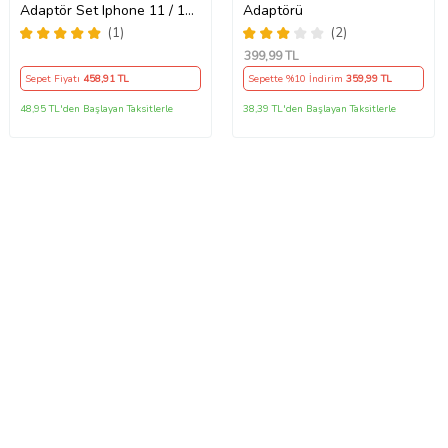
Adaptör Set Iphone 11 / 12 /
Adaptörü
13 / Pro / Pro Max Uyumlu
(1)
(2)
Şarj Aleti Seti
399
,99 TL
Sepet Fiyatı
458
,91 TL
Sepette %10 İndirim
359
,99 TL
48,95 TL'den Başlayan Taksitlerle
38,39 TL'den Başlayan Taksitlerle