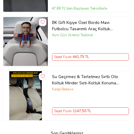
47,89 TL'den Başlayan Taksitlerle
BK Gift Kişiye Özel Bordo Mavi
Futbolcu Tasarımlı Araç Koltuk
Bebek Yastığı-1
Aynı Gün Ücretsiz Teslimat
Sepet Fiyatı
441
,75 TL
Su Geçirmez & Terletmez Sırtlı Oto
Koltuk Minder Seti-Koltuk Koruma
Kılıfı (2'Li Set)-Bej
Kargo Bedava
Sepet Fiyatı
1147
,50 TL
Son Gezdikleriniz