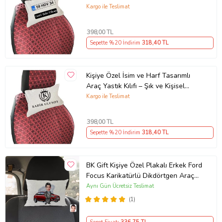
Dekoratif Yastık Kılıfı (İçi Boş)
Kargo ile Teslimat
398
,00 TL
Sepette %20 İndirim
318
,40 TL
Kişiye Özel İsim ve Harf Tasarımlı
Araç Yastık Kılıfı – Şık ve Kişisel
Otomobil Aksesuarı (Eskimiş Beyaz)
Kargo ile Teslimat
398
,00 TL
Sepette %20 İndirim
318
,40 TL
BK Gift Kişiye Özel Plakalı Erkek Ford
Focus Karikatürlü Dikdörtgen Araç
Koltuk Yastığı-1
Aynı Gün Ücretsiz Teslimat
(1)