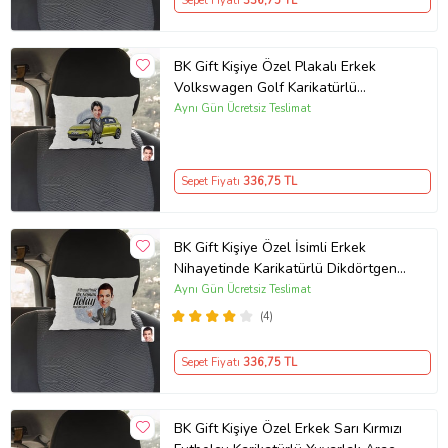
Sepet Fiyatı
336
,75 TL
BK Gift Kişiye Özel Plakalı Erkek
Volkswagen Golf Karikatürlü
Dikdörtgen Araç Koltuk Yastığı-2
Aynı Gün Ücretsiz Teslimat
Sepet Fiyatı
336
,75 TL
BK Gift Kişiye Özel İsimli Erkek
Nihayetinde Karikatürlü Dikdörtgen
Araç Koltuk Yastığı-2
Aynı Gün Ücretsiz Teslimat
(4)
Sepet Fiyatı
336
,75 TL
BK Gift Kişiye Özel Erkek Sarı Kırmızı