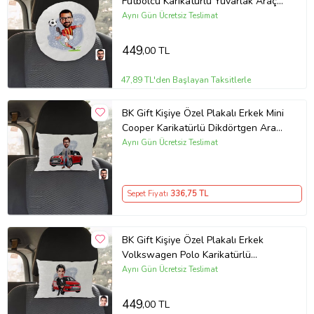
Futbolcu Karikatürlü Yuvarlak Araç
Koltuk Yastığı-1
Aynı Gün Ücretsiz Teslimat
449
,00 TL
47,89 TL'den Başlayan Taksitlerle
BK Gift Kişiye Özel Plakalı Erkek Mini
Cooper Karikatürlü Dikdörtgen Araç
Koltuk Yastığı-1
Aynı Gün Ücretsiz Teslimat
Sepet Fiyatı
336
,75 TL
BK Gift Kişiye Özel Plakalı Erkek
Volkswagen Polo Karikatürlü
Dikdörtgen Araç Koltuk Yastığı-2
Aynı Gün Ücretsiz Teslimat
449
,00 TL