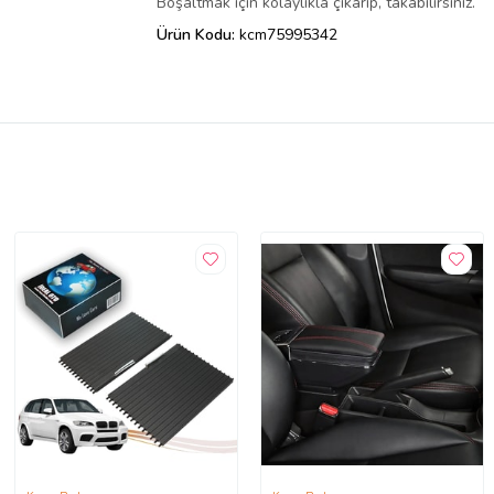
Boşaltmak için kolaylıkla çıkarıp, takabilirsiniz.
Ürün Kodu:
kcm75995342