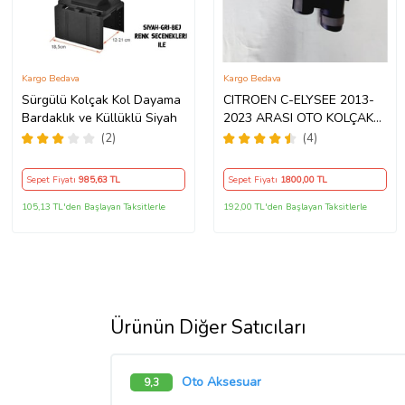
Kargo Bedava
Kargo Bedava
Sürgülü Kolçak Kol Dayama
CITROEN C-ELYSEE 2013-
Bardaklık ve Küllüklü Siyah
2023 ARASI OTO KOLÇAK
KOL DAYAMA GRİ KAPAK
(2)
(4)
GEÇME AYAK DELME YOK
ARACA ÖZEL MODEL BAZLI
Sepet Fiyatı
985
,63 TL
Sepet Fiyatı
1800
,00 TL
ORİJİNAL AA+1.KALİTE
105,13 TL'den Başlayan Taksitlerle
192,00 TL'den Başlayan Taksitlerle
Ürünün Diğer Satıcıları
Oto Aksesuar
9,3