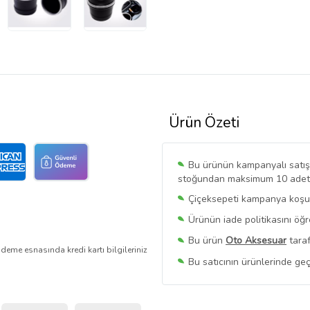
Ürün Özeti
Bu ürünün kampanyalı satışı 
stoğundan maksimum 10 adet sa
Çiçeksepeti kampanya koşull
Ürünün iade politikasını öğ
Bu ürün
Oto Aksesuar
taraf
deme esnasında kredi kartı bilgileriniz
Bu satıcının ürünlerinde geç
Bu Satıcının
Tüm Ürünlerini
Ürün sayfasında gördüğünüz f