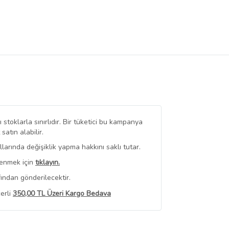
stoklarla sınırlıdır. Bir tüketici bu kampanya
tın alabilir.
arında değişiklik yapma hakkını saklı tutar.
renmek için
tıklayın.
ından gönderilecektir.
erli
350,00 TL Üzeri Kargo Bedava
 Görüntüle
iyat bilgileri, satıcı tarafından