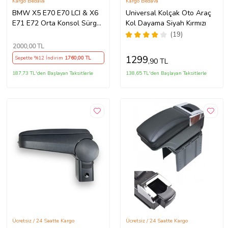
Kargo Bedava
Kargo Bedava
BMW X5 E70 E70 LCI & X6
Universal Kolçak Oto Araç
E71 E72 Orta Konsol Sürgü
Kol Dayama Siyah Kırmızı
Kapak Tamir Seti
(19)
2000
,00 TL
1299
Sepette %12 İndirim
1760
,00 TL
,90 TL
187,73 TL'den Başlayan Taksitlerle
138,65 TL'den Başlayan Taksitlerle
Ücretsiz / 24 Saatte Kargo
Ücretsiz / 24 Saatte Kargo