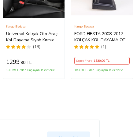
Kargo Bedava
Kargo Bedava
Universal Kolçak Oto Araç
FORD FIESTA 2008-2017
Kol Dayama Siyah Kırmızı
KOLÇAK KOL DAYAMA OTO
KOLÇAK ARACA ÖZEL
(19)
(1)
MODEL BAZLI AA+
1.KALİTE
1299
Sepet Fiyatı
1530
,00 TL
,90 TL
138,65 TL'den Başlayan Taksitlerle
163,20 TL'den Başlayan Taksitlerle