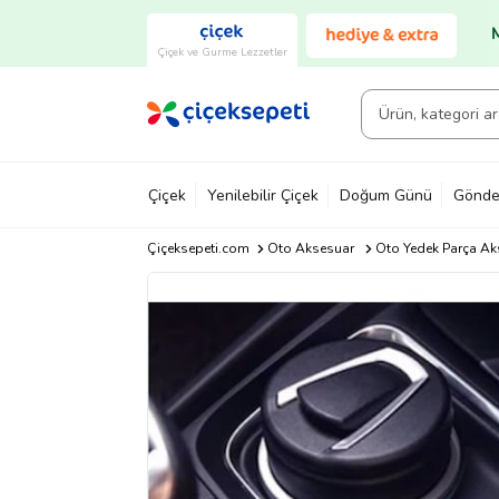
Çiçek ve Gurme Lezzetler
Çiçek
Yenilebilir Çiçek
Doğum Günü
Gönde
Çiçeksepeti.com
Oto Aksesuar
Oto Yedek Parça Ak