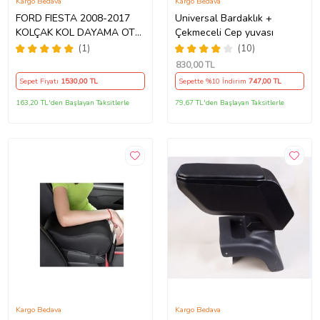
Kargo Bedava
Kargo Bedava
FORD FIESTA 2008-2017
Universal Bardaklık +
KOLÇAK KOL DAYAMA OTO
Çekmeceli Cep yuvası
KOLÇAK ARACA ÖZEL
(1)
(10)
MODEL BAZLI AA+
830
,00 TL
1.KALİTE
Sepet Fiyatı
1530
,00 TL
Sepette %10 İndirim
747
,00 TL
163,20 TL'den Başlayan Taksitlerle
79,67 TL'den Başlayan Taksitlerle
Kargo Bedava
Kargo Bedava