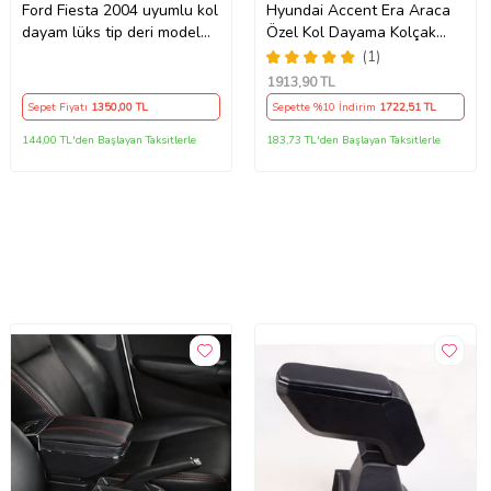
Ford Fiesta 2004 uyumlu kol
Hyundai Accent Era Araca
dayam lüks tip deri model
Özel Kol Dayama Kolçak
küllük ve bardaklıklı
2006-2011 Arası Niken
(1)
(Siyah)
1913
,90 TL
Sepet Fiyatı
1350
,00 TL
Sepette %10 İndirim
1722
,51 TL
144,00 TL'den Başlayan Taksitlerle
183,73 TL'den Başlayan Taksitlerle