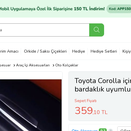
rim Amacı
Orkide / Saksı Çiçekleri
Hediye
Hediye Setleri
Kişi
sesuar
Araç İçi Aksesuarları
Oto Kolçaklar
Toyota Corolla için
bardaklık uyumlu
Sepet Fiyatı
359
,10 TL