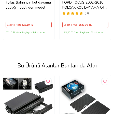
Tofaş Şahin için kol dayama
FORD FOCUS 2002-2010
yastığı - cepli deri model
KOLÇAK KOL DAYAMA OTO
KOLÇAK ARACA ÖZEL
(3)
MODEL BAZLI 1.KALİTE
PİYASA ÜRÜNÜ DEĞİLDİR
Sepet Fiyatı
629
,10 TL
Sepet Fiyatı
1530
,00 TL
67,10 TL'den Başlayan Taksitlerle
163,20 TL'den Başlayan Taksitlerle
Bu Ürünü Alanlar Bunları da Aldı