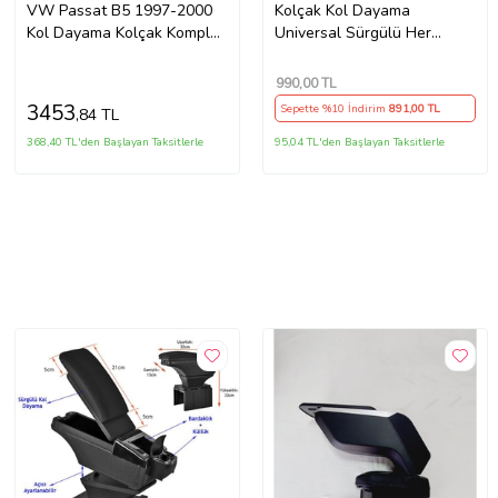
VW Passat B5 1997-2000
Kolçak Kol Dayama
Kol Dayama Kolçak Komple
Universal Sürgülü Her
Siyah 3B0864209S
Araca Uygun Siyah
990
,00 TL
3453
Sepette %10 İndirim
891
,00 TL
,84 TL
368,40 TL'den Başlayan Taksitlerle
95,04 TL'den Başlayan Taksitlerle