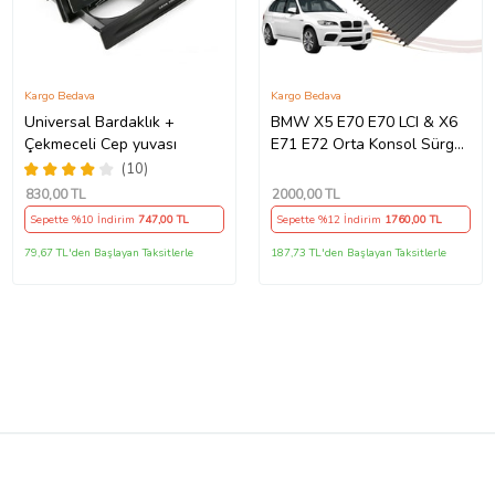
Kargo Bedava
Kargo Bedava
Universal Bardaklık +
BMW X5 E70 E70 LCI & X6
Çekmeceli Cep yuvası
E71 E72 Orta Konsol Sürgü
Kapak Tamir Seti
(10)
830
,00 TL
2000
,00 TL
Sepette %10 İndirim
747
,00 TL
Sepette %12 İndirim
1760
,00 TL
79,67 TL'den Başlayan Taksitlerle
187,73 TL'den Başlayan Taksitlerle