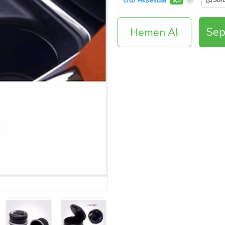
Oto Aksesuar
9,3
Sor
Sep
Hemen Al