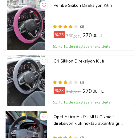
Pembe Silikon Direksiyon Kılıfı
(2)
%23
270
,00 TL
350
,00 TL
51,75 TL'den Başlayan Taksitlerle
Gri Silikon Direksiyon Kılıfı
(2)
%23
270
,00 TL
350
,00 TL
51,75 TL'den Başlayan Taksitlerle
Opel Astra H UYUMLU Dikmeli
direksiyon kılıfı noktalı alkantra gri
yüzüklü ( 38×10.5CM )