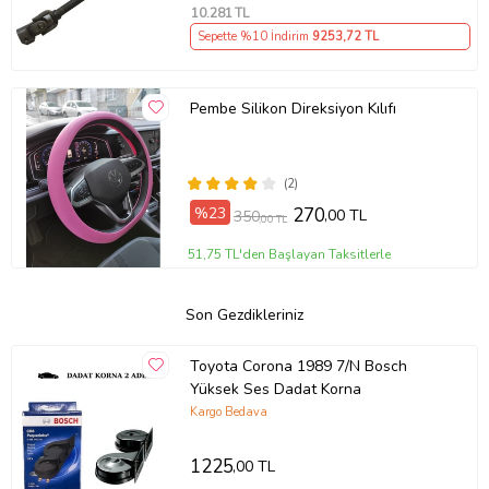
10.281
TL
Sepette %10 İndirim
9253
,72 TL
Pembe Silikon Direksiyon Kılıfı
(2)
%23
270
,00 TL
350
,00 TL
51,75 TL'den Başlayan Taksitlerle
Son Gezdikleriniz
Toyota Corona 1989 7/N Bosch
Yüksek Ses Dadat Korna
Kargo Bedava
1225
,00 TL