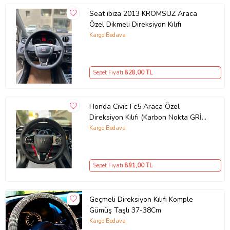
Seat ibiza 2013 KROMSUZ Araca
Özel Dikmeli Direksiyon Kılıfı
Kargo Bedava
Sepet Fiyatı
828
,00 TL
Honda Civic Fc5 Araca Özel
Direksiyon Kılıfı (Karbon Nokta GRİ
YÜZÜK)
Kargo Bedava
Sepet Fiyatı
891
,00 TL
Geçmeli Direksiyon Kılıfı Komple
Gümüş Taşlı 37-38Cm
Kargo Bedava