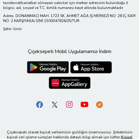
tacir/esnaf/sanatkar olmayan satıcılar için merkez adresinin bulunduğu il
bilgisi, ad, soyad ve T.C. kimlik numarası kayıt altında bulunmaktadır.
Adres: DONANMACI MAH. 1723 SK. AHMET AĞA İŞ MERKEZİ NO: 28 İÇ KAPI
NO: 2 KARŞIYAKA/ İZMİ 1500047826/35/TUR
Şehir: İzmir
Çiçeksepeti Mobil Uygulamamızı İndirin
Çiçeksepeti olarak kişisel verilerinizin gizliliğini önemsiyoruz. Şirketimizin
kişisel veri işleme süreçleri hakkında detaylı bilgi almak için lütfen
Kişisel