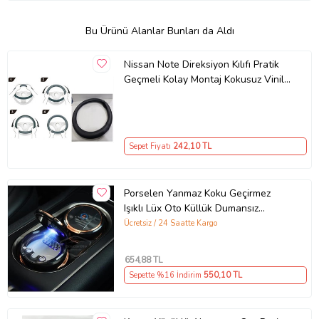
Bu Ürünü Alanlar Bunları da Aldı
Nissan Note Direksiyon Kılıfı Pratik
Geçmeli Kolay Montaj Kokusuz Vinil
Deri
Sepet Fiyatı
242
,10 TL
Porselen Yanmaz Koku Geçirmez
Işıklı Lüx Oto Küllük Dumansız
Kapaklı Spor Araç İçi Küllük Gold
Ücretsiz / 24 Saatte Kargo
654
,88 TL
Sepette %16 İndirim
550
,10 TL