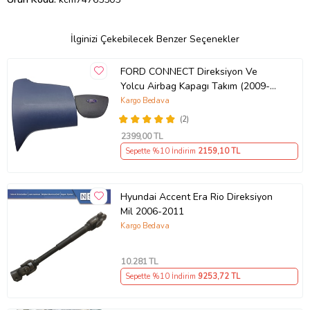
İlginizi Çekebilecek Benzer Seçenekler
FORD CONNECT Direksiyon Ve
Yolcu Airbag Kapagı Takım (2009-
2014) İthal Üretim
Kargo Bedava
(2)
2399
,00 TL
Sepette %10 İndirim
2159
,10 TL
Hyundai Accent Era Rio Direksiyon
Mil 2006-2011
Kargo Bedava
10.281
TL
Sepette %10 İndirim
9253
,72 TL