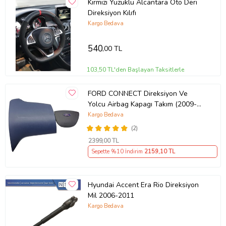
Kırmızı Yüzüklü Alcantara Oto Deri
Direksiyon Kılıfı
Kargo Bedava
540
,00 TL
103,50 TL'den Başlayan Taksitlerle
FORD CONNECT Direksiyon Ve
Yolcu Airbag Kapagı Takım (2009-
2014) İthal Üretim
Kargo Bedava
(2)
2399
,00 TL
Sepette %10 İndirim
2159
,10 TL
Hyundai Accent Era Rio Direksiyon
Mil 2006-2011
Kargo Bedava