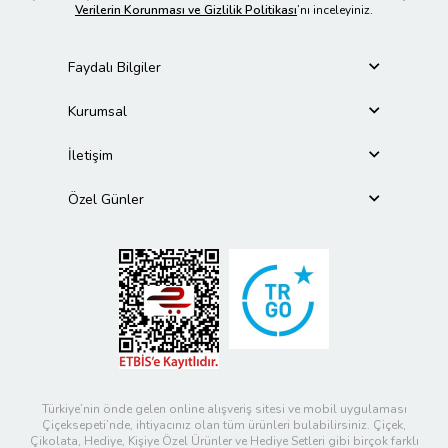
Verilerin Korunması ve Gizlilik Politikası
’nı inceleyiniz.
Faydalı Bilgiler
Kurumsal
İletişim
Özel Günler
Türkiye’nin önde gelen online alışveriş sitesi ve mobil uygulaması
Çiçeksepeti’nde, ihtiyacınız olan tüm ürünleri bulabilirsiniz. Çiçek,
Çikolata, Hediye, Kişiye Özel Ürünler ve Hediye Setleri gibi birçok farklı