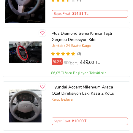
(2)
Sepet Fiyatı
314
,91 TL
Plus Diamond Serisi Kırmızı Taşlı
Geçmeli Direksiyon Kılıfı
Ücretsiz / 24 Saatte Kargo
(3)
%25
449
,00 TL
600
,00 TL
86,05 TL'den Başlayan Taksitlerle
Hyundai Accent Milenyum Araca
Özel Direksiyon Eski Kasa 2 Kollu
Kargo Bedava
Sepet Fiyatı
810
,00 TL