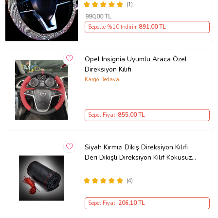
(1)
990
,00 TL
Sepette %10 İndirim
891
,00 TL
Opel Insignia Uyumlu Araca Özel
Direksiyon Kılıfı
Kargo Bedava
Sepet Fiyatı
855
,00 TL
Siyah Kırmızı Dikiş Direksiyon Kılıfı
Deri Dikişli Direksiyon Kılıf Kokusuz
Kılıf
(4)
Sepet Fiyatı
206
,10 TL