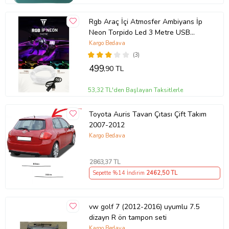
Rgb Araç İçi Atmosfer Ambiyans İp
Neon Torpido Led 3 Metre USB
Girişli
Kargo Bedava
(3)
499
,90 TL
53,32 TL'den Başlayan Taksitlerle
Toyota Auris Tavan Çıtası Çift Takım
2007-2012
Kargo Bedava
2863
,37 TL
Sepette %14 İndirim
2462
,50 TL
vw golf 7 (2012-2016) uyumlu 7.5
dizayn R ön tampon seti
Kargo Bedava