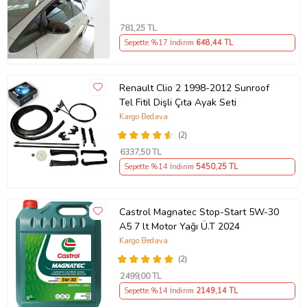
781
,25 TL
Sepette %17 İndirim
648
,44 TL
Renault Clio 2 1998-2012 Sunroof
Tel Fitil Dişli Çıta Ayak Seti
Kargo Bedava
(2)
6337
,50 TL
Sepette %14 İndirim
5450
,25 TL
Castrol Magnatec Stop-Start 5W-30
A5 7 lt Motor Yağı Ü.T 2024
Kargo Bedava
(2)
2499
,00 TL
Sepette %14 İndirim
2149
,14 TL