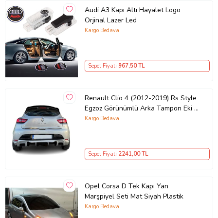
Audi A3 Kapı Altı Hayalet Logo
Orjinal Lazer Led
Kargo Bedava
Sepet Fiyatı
967
,50 TL
Renault Clio 4 (2012-2019) Rs Style
Egzoz Görünümlü Arka Tampon Eki -
Difüzör (Plastik)
Kargo Bedava
Sepet Fiyatı
2241
,00 TL
Opel Corsa D Tek Kapı Yan
Marşpiyel Seti Mat Siyah Plastik
Kargo Bedava