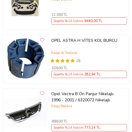
11.000
TL
Sepette %14 İndirim
9460
,00 TL
OPEL ASTRA H VİTES KOL BURCU
Kargo ile Teslimat
(3)
329
,00 TL
Sepette %14 İndirim
282
,94 TL
Opel Vectra B Ön Panjur Nikelajlı
1996 - 2001 / 6320072 Nikelajlı
Kargo Bedava
899
,00 TL
Sepette %14 İndirim
773
,14 TL