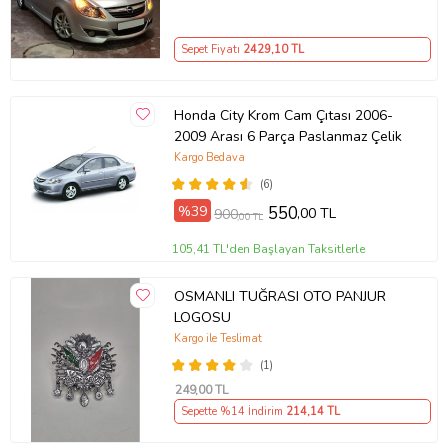
Sepet Fiyatı
2429
,10 TL
Honda City Krom Cam Çıtası 2006-
2009 Arası 6 Parça Paslanmaz Çelik
Kargo Bedava
(6)
%39
550
,00 TL
900
,00 TL
105,41 TL'den Başlayan Taksitlerle
OSMANLI TUĞRASI OTO PANJUR
LOGOSU
Kargo ile Teslimat
(1)
249
,00 TL
Sepette %14 İndirim
214
,14 TL