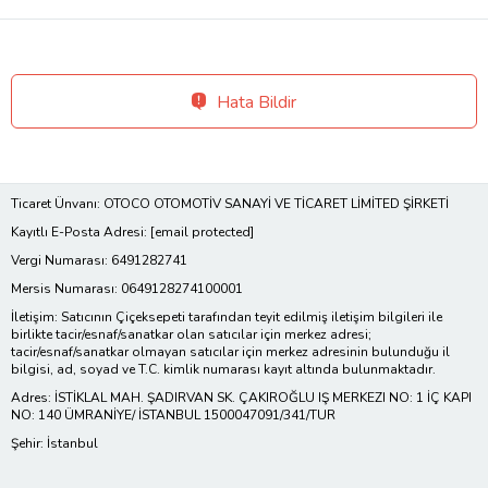
Hata Bildir
Ticaret Ünvanı: OTOCO OTOMOTİV SANAYİ VE TİCARET LİMİTED ŞİRKETİ
Kayıtlı E-Posta Adresi:
[email protected]
Vergi Numarası: 6491282741
Mersis Numarası: 0649128274100001
İletişim: Satıcının Çiçeksepeti tarafından teyit edilmiş iletişim bilgileri ile
birlikte tacir/esnaf/sanatkar olan satıcılar için merkez adresi;
tacir/esnaf/sanatkar olmayan satıcılar için merkez adresinin bulunduğu il
bilgisi, ad, soyad ve T.C. kimlik numarası kayıt altında bulunmaktadır.
Adres: İSTİKLAL MAH. ŞADIRVAN SK. ÇAKIROĞLU IŞ MERKEZI NO: 1 İÇ KAPI
NO: 140 ÜMRANİYE/ İSTANBUL 1500047091/341/TUR
Şehir: İstanbul