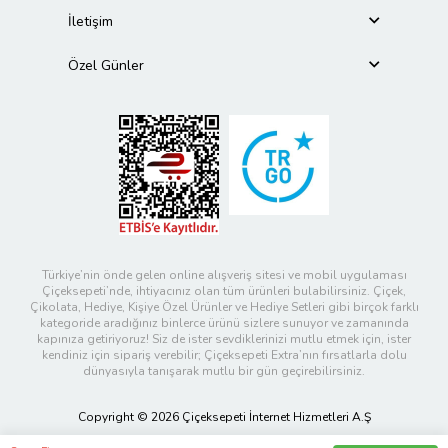
İletişim
Özel Günler
Türkiye’nin önde gelen online alışveriş sitesi ve mobil uygulaması
Çiçeksepeti’nde, ihtiyacınız olan tüm ürünleri bulabilirsiniz. Çiçek,
Çikolata, Hediye, Kişiye Özel Ürünler ve Hediye Setleri gibi birçok farklı
kategoride aradığınız binlerce ürünü sizlere sunuyor ve zamanında
kapınıza getiriyoruz! Siz de ister sevdiklerinizi mutlu etmek için, ister
kendiniz için sipariş verebilir; Çiçeksepeti Extra’nın fırsatlarla dolu
dünyasıyla tanışarak mutlu bir gün geçirebilirsiniz.
Copyright © 2026 Çiçeksepeti İnternet Hizmetleri A.Ş