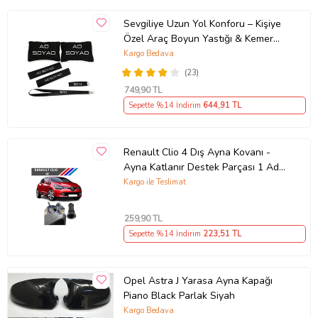
Sevgiliye Uzun Yol Konforu – Kişiye
Özel Araç Boyun Yastığı & Kemer
Pedi Hediye Seti
Kargo Bedava
(23)
749
,90 TL
Sepette %14 İndirim
644
,91 TL
Renault Clio 4 Dış Ayna Kovanı -
Ayna Katlanır Destek Parçası 1 Adet
490307706 M3625
Kargo ile Teslimat
259
,90 TL
Sepette %14 İndirim
223
,51 TL
Opel Astra J Yarasa Ayna Kapağı
Piano Black Parlak Siyah
Kargo Bedava