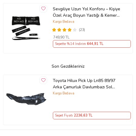
Sevgiliye Uzun Yol Konforu – Kişiye
Özel Araç Boyun Yastığı & Kemer
Pedi Hediye Seti
Kargo Bedava
(23)
749
,90 TL
Sepette %14 İndirim
644
,91 TL
Son Gezdikleriniz
Toyota Hilux Pick Up Ln85 89/97
Arka Çamurluk Davlumbazı Sol
(Ltty6029) (Tyg)
Kargo Bedava
Sepet Fiyatı
2236
,63 TL