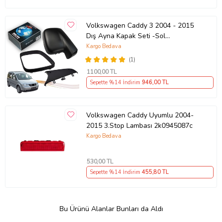
Volkswagen Caddy 3 2004 - 2015
Dış Ayna Kapak Seti -Sol
7E18575289 B9
Kargo Bedava
(1)
1100
,00 TL
Sepette %14 İndirim
946
,00 TL
Volkswagen Caddy Uyumlu 2004-
2015 3.Stop Lambası 2k0945087c
Kargo Bedava
530
,00 TL
Sepette %14 İndirim
455
,80 TL
Bu Ürünü Alanlar Bunları da Aldı