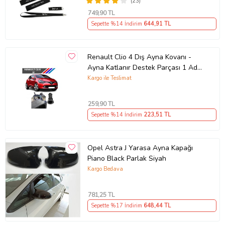
(23)
749
,90 TL
Sepette %14 İndirim
644
,91 TL
Renault Clio 4 Dış Ayna Kovanı -
Ayna Katlanır Destek Parçası 1 Adet
490307706 M3625
Kargo ile Teslimat
259
,90 TL
Sepette %14 İndirim
223
,51 TL
Opel Astra J Yarasa Ayna Kapağı
Piano Black Parlak Siyah
Kargo Bedava
781
,25 TL
Sepette %17 İndirim
648
,44 TL