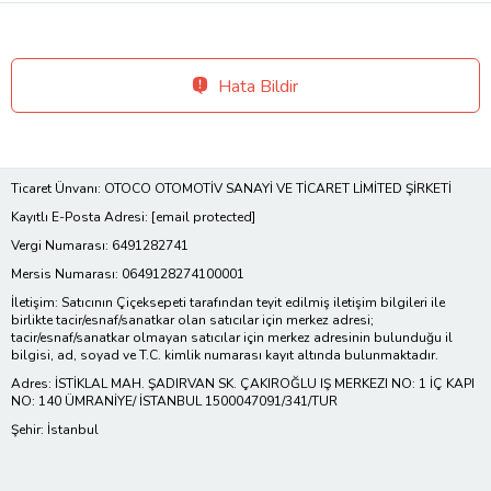
Hata Bildir
Ticaret Ünvanı: OTOCO OTOMOTİV SANAYİ VE TİCARET LİMİTED ŞİRKETİ
Kayıtlı E-Posta Adresi:
[email protected]
Vergi Numarası: 6491282741
Mersis Numarası: 0649128274100001
İletişim: Satıcının Çiçeksepeti tarafından teyit edilmiş iletişim bilgileri ile
birlikte tacir/esnaf/sanatkar olan satıcılar için merkez adresi;
tacir/esnaf/sanatkar olmayan satıcılar için merkez adresinin bulunduğu il
bilgisi, ad, soyad ve T.C. kimlik numarası kayıt altında bulunmaktadır.
Adres: İSTİKLAL MAH. ŞADIRVAN SK. ÇAKIROĞLU IŞ MERKEZI NO: 1 İÇ KAPI
NO: 140 ÜMRANİYE/ İSTANBUL 1500047091/341/TUR
Şehir: İstanbul