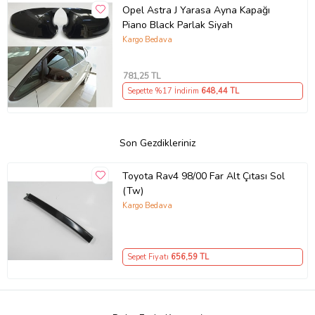
Opel Astra J Yarasa Ayna Kapağı
Piano Black Parlak Siyah
Kargo Bedava
781
,25 TL
Sepette %17 İndirim
648
,44 TL
Son Gezdikleriniz
Toyota Rav4 98/00 Far Alt Çıtası Sol
(Tw)
Kargo Bedava
Sepet Fiyatı
656
,59 TL