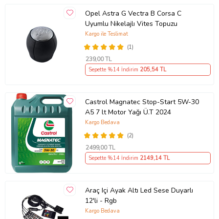
Opel Astra G Vectra B Corsa C
Uyumlu Nikelajlı Vites Topuzu
Kargo ile Teslimat
(1)
239
,00 TL
Sepette %14 İndirim
205
,54 TL
Castrol Magnatec Stop-Start 5W-30
A5 7 lt Motor Yağı Ü.T 2024
Kargo Bedava
(2)
2499
,00 TL
Sepette %14 İndirim
2149
,14 TL
Araç Içi Ayak Altı Led Sese Duyarlı
12'li - Rgb
Kargo Bedava