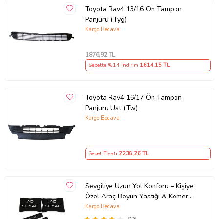
Toyota Rav4 13/16 Ön Tampon
Panjuru (Tyg)
Kargo Bedava
1876
,92 TL
Sepette %14 İndirim
1614
,15 TL
Toyota Rav4 16/17 Ön Tampon
Panjuru Üst (Tw)
Kargo Bedava
Sepet Fiyatı
2238
,26 TL
Sevgiliye Uzun Yol Konforu – Kişiye
Özel Araç Boyun Yastığı & Kemer
Pedi Hediye Seti
Kargo Bedava