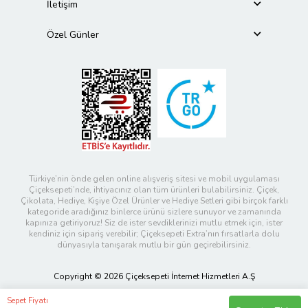
İletişim
Özel Günler
Türkiye’nin önde gelen online alışveriş sitesi ve mobil uygulaması
Çiçeksepeti’nde, ihtiyacınız olan tüm ürünleri bulabilirsiniz. Çiçek,
Çikolata, Hediye, Kişiye Özel Ürünler ve Hediye Setleri gibi birçok farklı
kategoride aradığınız binlerce ürünü sizlere sunuyor ve zamanında
kapınıza getiriyoruz! Siz de ister sevdiklerinizi mutlu etmek için, ister
kendiniz için sipariş verebilir; Çiçeksepeti Extra’nın fırsatlarla dolu
dünyasıyla tanışarak mutlu bir gün geçirebilirsiniz.
Copyright © 2026 Çiçeksepeti İnternet Hizmetleri A.Ş
Sepet Fiyatı