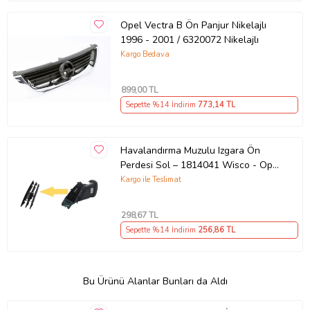
Opel Vectra B Ön Panjur Nikelajlı
1996 - 2001 / 6320072 Nikelajlı
Kargo Bedava
899
,00 TL
Sepette %14 İndirim
773
,14 TL
Havalandırma Muzulu Izgara Ön
Perdesi Sol – 1814041 Wisco - Opel
Astra J 11 Ve Sonrası Uyumlu
Kargo ile Teslimat
(Siyah)
298
,67 TL
Sepette %14 İndirim
256
,86 TL
Bu Ürünü Alanlar Bunları da Aldı