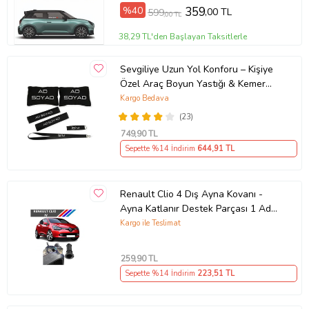
%40
359
,00 TL
599
,00 TL
38,29 TL'den Başlayan Taksitlerle
Sevgiliye Uzun Yol Konforu – Kişiye
Özel Araç Boyun Yastığı & Kemer
Pedi Hediye Seti
Kargo Bedava
(23)
749
,90 TL
Sepette %14 İndirim
644
,91 TL
Renault Clio 4 Dış Ayna Kovanı -
Ayna Katlanır Destek Parçası 1 Adet
490307706 M3625
Kargo ile Teslimat
259
,90 TL
Sepette %14 İndirim
223
,51 TL