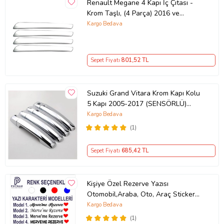
Renault Megane 4 Kapı İç Çıtası -
Krom Taşlı, (4 Parça) 2016 ve
Sonrası, HB/SD
Kargo Bedava
Sepet Fiyatı
801
,52 TL
Suzuki Grand Vitara Krom Kapı Kolu
5 Kapı 2005-2017 (SENSÖRLÜ)
P.ÇELİK
Kargo Bedava
(1)
Sepet Fiyatı
685
,42 TL
Kişiye Özel Rezerve Yazısı
Otomobil,Araba, Oto, Araç Sticker
(Parlak Beyaz)
Kargo Bedava
(1)