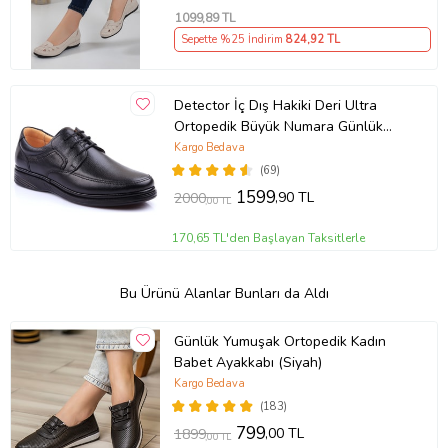
1099
,89 TL
Sepette %25 İndirim
824
,92 TL
Detector İç Dış Hakiki Deri Ultra
Ortopedik Büyük Numara Günlük
Erkek Ayakkabı 701-10 (Siyah)
Kargo Bedava
(69)
1599
,90 TL
2000
,00 TL
170,65 TL'den Başlayan Taksitlerle
Bu Ürünü Alanlar Bunları da Aldı
Günlük Yumuşak Ortopedik Kadın
Babet Ayakkabı (Siyah)
Kargo Bedava
(183)
799
,00 TL
1899
,00 TL