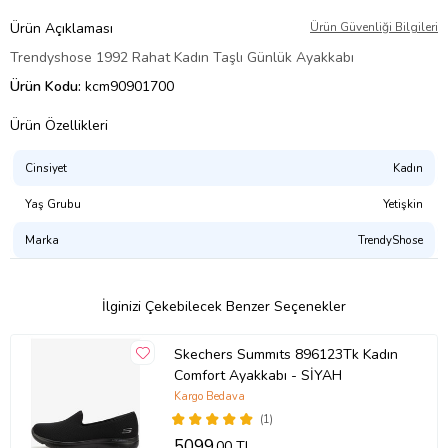
Ürün Açıklaması
Ürün Güvenliği Bilgileri
Trendyshose 1992 Rahat Kadın Taşlı Günlük Ayakkabı
Ürün Kodu:
kcm90901700
Ürün Özellikleri
Cinsiyet
Kadın
Yaş Grubu
Yetişkin
Marka
TrendyShose
İlginizi Çekebilecek Benzer Seçenekler
Skechers Summıts 896123Tk Kadın
Comfort Ayakkabı - SİYAH
Kargo Bedava
(1)
5099
,00 TL