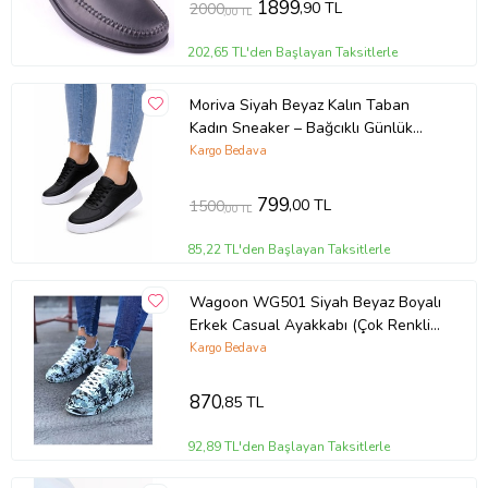
1899
,90 TL
2000
,00 TL
202,65 TL'den Başlayan Taksitlerle
Moriva Siyah Beyaz Kalın Taban
Kadın Sneaker – Bağcıklı Günlük
Spor Ayakkabı – Rahat Yürüyüş
Kargo Bedava
Ayakkabısı
799
,00 TL
1500
,00 TL
85,22 TL'den Başlayan Taksitlerle
Wagoon WG501 Siyah Beyaz Boyalı
Erkek Casual Ayakkabı (Çok Renkli-
Lacivert)
Kargo Bedava
870
,85 TL
92,89 TL'den Başlayan Taksitlerle