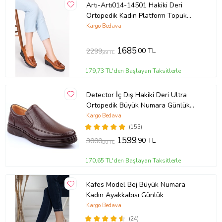
Artı-Artı014-14501 Hakiki Deri
Ortopedik Kadın Platform Topuk
Ayakkabı (Taba)
Kargo Bedava
1685
,00 TL
2299
,99 TL
179,73 TL'den Başlayan Taksitlerle
Detector İç Dış Hakiki Deri Ultra
Ortopedik Büyük Numara Günlük
Erkek Ayakkabı 700-10 (KAHVE)
Kargo Bedava
(153)
1599
,90 TL
3000
,00 TL
170,65 TL'den Başlayan Taksitlerle
Kafes Model Bej Büyük Numara
Kadın Ayakkabısı Günlük
Kargo Bedava
(24)