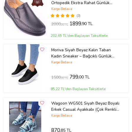
Ortopedik Ekstra Rahat Günlük
Ayakkabı DTC015 (Siyah)
Kargo Bedava
(3)
1899
,90 TL
2000
,00 TL
202,65 TL'den Başlayan Taksitlerle
Moriva Siyah Beyaz Kalın Taban
Kadın Sneaker – Bağcıklı Günlük
Spor Ayakkabı – Rahat Yürüyüş
Kargo Bedava
Ayakkabısı
799
,00 TL
1500
,00 TL
85,22 TL'den Başlayan Taksitlerle
Wagoon WG501 Siyah Beyaz Boyalı
Erkek Casual Ayakkabı (Çok Renkli-
Lacivert)
Kargo Bedava
870
,85 TL