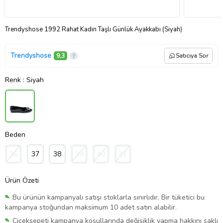
Trendyshose 1992 Rahat Kadın Taşlı Günlük Ayakkabı (Siyah)
Trendyshose
9,3
Satıcıya Sor
Renk
: Siyah
Beden
36
37
38
39
40
41
Ürün Özeti
Bu ürünün kampanyalı satışı stoklarla sınırlıdır. Bir tüketici bu
kampanya stoğundan maksimum 10 adet satın alabilir.
Çiçeksepeti kampanya koşullarında değişiklik yapma hakkını saklı