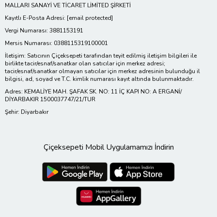
MALLARI SANAYİ VE TİCARET LİMİTED ŞİRKETİ
Kayıtlı E-Posta Adresi:
[email protected]
Vergi Numarası: 3881153191
Mersis Numarası: 0388115319100001
İletişim: Satıcının Çiçeksepeti tarafından teyit edilmiş iletişim bilgileri ile
birlikte tacir/esnaf/sanatkar olan satıcılar için merkez adresi;
tacir/esnaf/sanatkar olmayan satıcılar için merkez adresinin bulunduğu il
bilgisi, ad, soyad ve T.C. kimlik numarası kayıt altında bulunmaktadır.
Adres: KEMALİYE MAH. ŞAFAK SK. NO: 11 İÇ KAPI NO: A ERGANİ/
DİYARBAKIR 1500037747/21/TUR
Şehir: Diyarbakır
Çiçeksepeti Mobil Uygulamamızı İndirin