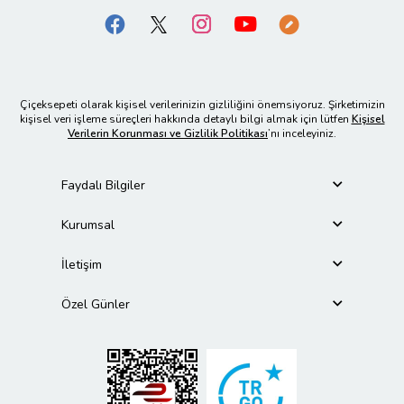
Çiçeksepeti olarak kişisel verilerinizin gizliliğini önemsiyoruz. Şirketimizin
kişisel veri işleme süreçleri hakkında detaylı bilgi almak için lütfen
Kişisel
Verilerin Korunması ve Gizlilik Politikası
’nı inceleyiniz.
Faydalı Bilgiler
Kurumsal
İletişim
Özel Günler