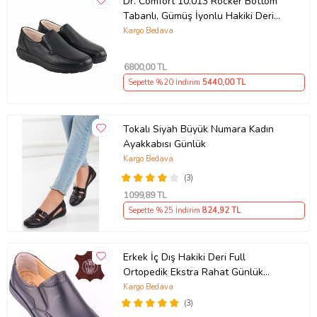
Dr. Comfort 10.013 Rocker Bottom
Tabanlı, Gümüş İyonlu Hakiki Deri
Erkek Ayakkabısı
Kargo Bedava
6800
,00 TL
Sepette %20 İndirim
5440
,00 TL
Tokalı Siyah Büyük Numara Kadın
Ayakkabısı Günlük
Kargo Bedava
(3)
1099
,89 TL
Sepette %25 İndirim
824
,92 TL
Erkek İç Dış Hakiki Deri Full
Ortopedik Ekstra Rahat Günlük
Ayakkabı DTC015 (Siyah)
Kargo Bedava
(3)