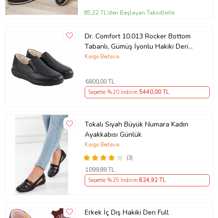
85,22 TL'den Başlayan Taksitlerle
Dr. Comfort 10.013 Rocker Bottom
Tabanlı, Gümüş İyonlu Hakiki Deri
Erkek Ayakkabısı
Kargo Bedava
6800
,00 TL
Sepette %20 İndirim
5440
,00 TL
Tokalı Siyah Büyük Numara Kadın
Ayakkabısı Günlük
Kargo Bedava
(3)
1099
,89 TL
Sepette %25 İndirim
824
,92 TL
Erkek İç Dış Hakiki Deri Full