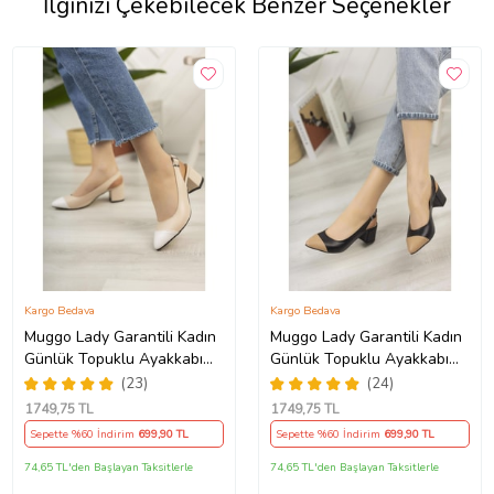
İlginizi Çekebilecek Benzer Seçenekler
Kargo Bedava
Kargo Bedava
Muggo Lady Garantili Kadın
Muggo Lady Garantili Kadın
Günlük Topuklu Ayakkabı
Günlük Topuklu Ayakkabı
(Krem)
(Siyah)
(23)
(24)
1749
,75 TL
1749
,75 TL
Sepette %60 İndirim
699
,90 TL
Sepette %60 İndirim
699
,90 TL
74,65 TL'den Başlayan Taksitlerle
74,65 TL'den Başlayan Taksitlerle