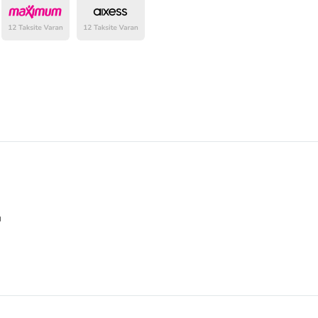
belirlenmektedir.
ı