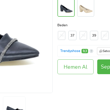
Beden
36
37
38
39
40
Trendyshose
9,3
Satıc
Sep
Hemen Al