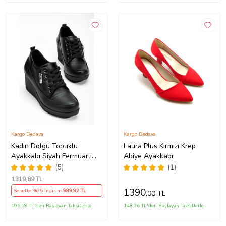
Kargo Bedava
Kargo Bedava
Kadın Dolgu Topuklu
Laura Plus Kırmızı Krep
Ayakkabı Siyah Fermuarlı
Abiye Ayakkabı
Bağcıklı Cilt
(5)
(1)
1319
,89 TL
1390
Sepette %25 İndirim
989
,92 TL
,00 TL
105,59 TL'den Başlayan Taksitlerle
148,26 TL'den Başlayan Taksitlerle