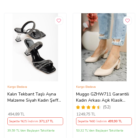
Kargo Bedava
Kargo Bedava
Kalın Tekbant Taşlı Ayna
Muggo GZHW711 Garantili
Malzeme Siyah Kadın Şeffaf
Kadın Arkası Açık Klasik
Topuklu Abiye Terlik
Günlük Tarz Şık ve Rahat
(52)
Topuklu Ayakkabı (Krem)
494
,89 TL
1249
,75 TL
Sepette %25 İndirim
371
,17 TL
Sepette %60 İndirim
499
,90 TL
39,59 TL'den Başlayan Taksitlerle
53,32 TL'den Başlayan Taksitlerle