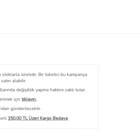
stoklarla sınırlıdır. Bir tüketici bu kampanya
tın alabilir.
arında değişiklik yapma hakkını saklı tutar.
renmek için
tıklayın.
ndan gönderilecektir.
erli
350,00 TL Üzeri Kargo Bedava
 Görüntüle
iyat bilgileri, satıcı tarafından