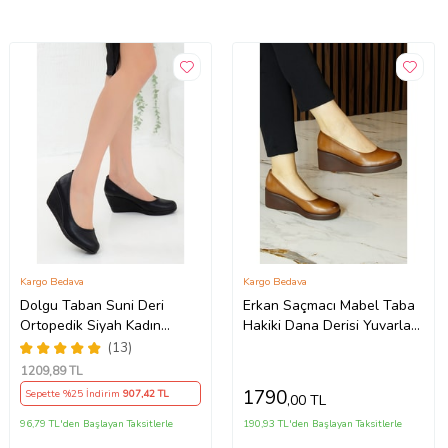
Kargo Bedava
Kargo Bedava
Dolgu Taban Suni Deri
Erkan Saçmacı Mabel Taba
Ortopedik Siyah Kadın
Hakiki Dana Derisi Yuvarlak
Dolgu Topuklu Ayakkabı
Burun Dolgu Topuklu
(13)
Günlük Ayakkabı
1209
,89 TL
1790
Sepette %25 İndirim
907
,42 TL
,00 TL
96,79 TL'den Başlayan Taksitlerle
190,93 TL'den Başlayan Taksitlerle