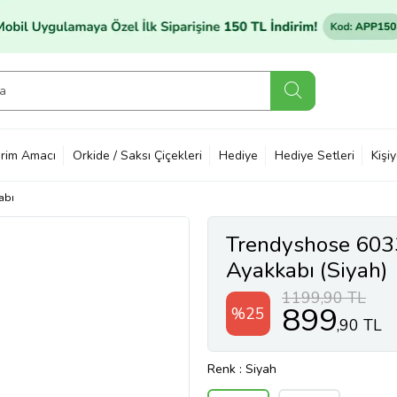
rim Amacı
Orkide / Saksı Çiçekleri
Hediye
Hediye Setleri
Kişi
abı
Trendyshose 603
Ayakkabı (Siyah)
1199,90 TL
899
%25
,90 TL
Renk
: Siyah