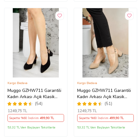
Kargo Bedava
Kargo Bedava
Muggo GZHW711 Garantili
Muggo GZHW711 Garantili
Kadın Arkası Açık Klasik
Kadın Arkası Açık Klasik
Günlük Tarz Şık ve Rahat
Günlük Tarz Şık ve Rahat
(54)
(51)
Topuklu Ayakkabı (Siyah)
Topuklu Ayakkabı (Vizon)
1249
,75 TL
1249
,75 TL
Sepette %60 İndirim
499
,90 TL
Sepette %60 İndirim
499
,90 TL
53,32 TL'den Başlayan Taksitlerle
53,32 TL'den Başlayan Taksitlerle