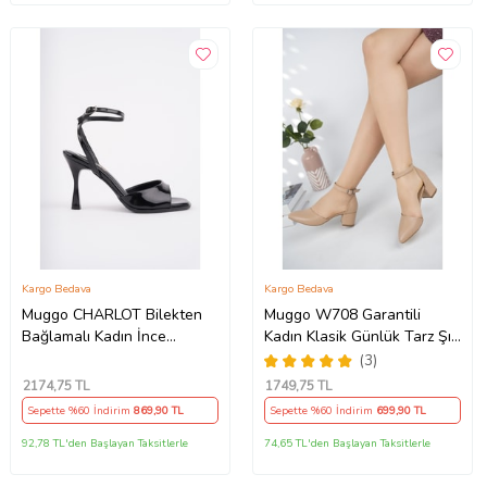
Kargo Bedava
Kargo Bedava
Muggo CHARLOT Bilekten
Muggo W708 Garantili
Bağlamalı Kadın İnce
Kadın Klasik Günlük Tarz Şık
Topuklu Ayakkabı (Siyah)
ve Rahat Topuklu Ayakkabı
(3)
(Nude)
2174
,75 TL
1749
,75 TL
Sepette %60 İndirim
869
,90 TL
Sepette %60 İndirim
699
,90 TL
92,78 TL'den Başlayan Taksitlerle
74,65 TL'den Başlayan Taksitlerle