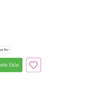
ıya Sor
ete Ekle