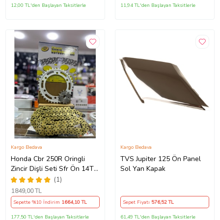
12,00 TL'den Başlayan Taksitlerle
11,94 TL'den Başlayan Taksitlerle
Kargo Bedava
Kargo Bedava
Honda Cbr 250R Oringli
TVS Jupiter 125 Ön Panel
Zincir Dişli Seti Sfr Ön 14T
Sol Yan Kapak
Arka 38 T/120 Bakla 2011-
(1)
17 Arasmto
1849
,00 TL
Sepette %10 İndirim
1664
,10 TL
Sepet Fiyatı
576
,52 TL
177,50 TL'den Başlayan Taksitlerle
61,49 TL'den Başlayan Taksitlerle