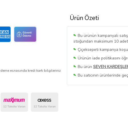
Ürün Özeti
Bu ürünün kampanyalı satışı 
stoğundan maksimum 10 adet sa
Çiçeksepeti kampanya koşull
Ürünün iade politikasını öğ
Bu ürün
SEVEN KARDEŞLE
deme esnasında kredi kartı bilgileriniz
Bu satıcının ürünlerinde geç
Bu Satıcının
Tüm Ürünlerini
Ürün sayfasında gördüğünüz f
belirlenmektedir.