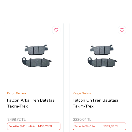
Kargo Bedava
Kargo Bedava
Falcon Arka Fren Balatası
Falcon Ön Fren Balatası
Takım-Trex
Takım-Trex
2498
,72 TL
2220
,64 TL
Sepette %40 İndirim
1499
,23 TL
Sepette %40 İndirim
1332
,38 TL