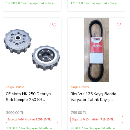
1762,89 TL'den Başlayan Taksitlerle
171,53 TL'den Başlayan Taksitlerle
Kargo Bedava
Kargo Bedava
CF Moto NK 250 Debriyaj
Rks Vrs 125 Kayış Bando
Seti Komple 250 SR
Varyatör Tahrik Kayışı
Debriyaj Balata+Göbek Set
815.5x22x30x10 Supermoto
7Li Hepsi İnce(2018-
3999
,00 TL
799
,00 TL
22)Arasmto (Siyah)
Sepette %10 İndirim
3599
,10 TL
Sepette %10 İndirim
719
,10 TL
383,90 TL'den Başlayan Taksitlerle
76,70 TL'den Başlayan Taksitlerle