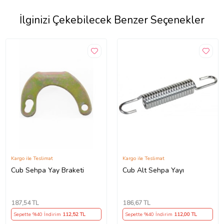
İlginizi Çekebilecek Benzer Seçenekler
Kargo ile Teslimat
Kargo ile Teslimat
Cub Sehpa Yay Braketi
Cub Alt Sehpa Yayı
187
,54 TL
186
,67 TL
Sepette %40 İndirim
112
,52 TL
Sepette %40 İndirim
112
,00 TL