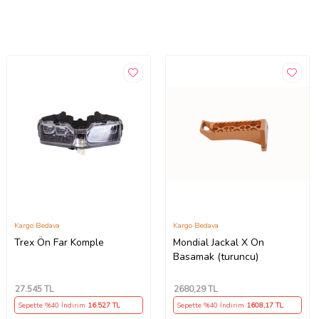
Kargo Bedava
Kargo Bedava
Trex Ön Far Komple
Mondial Jackal X On
Basamak (turuncu)
27.545
TL
2680
,29 TL
Sepette %40 İndirim
16.527
TL
Sepette %40 İndirim
1608
,17 TL