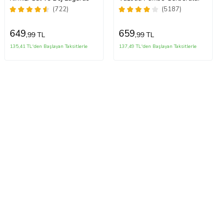
(722)
(5187)
649
659
,99 TL
,99 TL
135,41 TL'den Başlayan Taksitlerle
137,49 TL'den Başlayan Taksitlerle