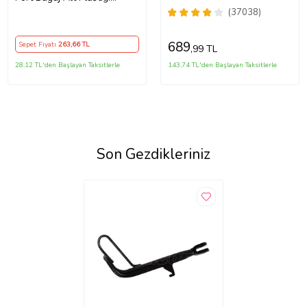
Orjinal
(37038)
689
Sepet Fiyatı
263
,66 TL
,99 TL
28,12 TL'den Başlayan Taksitlerle
143,74 TL'den Başlayan Taksitlerle
Son Gezdikleriniz