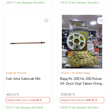
159,91 TL'den Başlayan Taksitlerle
142,12 TL'den Başlayan Taksitlerle
Kargo ile Teslimat
Ücretsiz / 24 Saatte Kargo
Cub Arka Salıncak Mili
Bajaj Rs 200 Ns 200 Pulsar
Sfr Zincir Dişli Takımı Oringli
Arka 40T -Ön 14T 108
Bakla Supermto
402
,14 TL
1599
,00 TL
Sepette %40 İndirim
241
,28 TL
Sepette %10 İndirim
1439
,10 TL
25,73 TL'den Başlayan Taksitlerle
153,50 TL'den Başlayan Taksitlerle