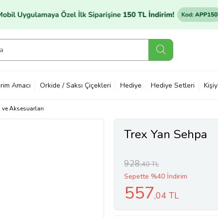
rim Amacı
Orkide / Saksı Çiçekleri
Hediye
Hediye Setleri
Kişi
ı ve Aksesuarları
Trex Yan Sehpa
928
,40 TL
Sepette %40 İndirim
557
,04 TL