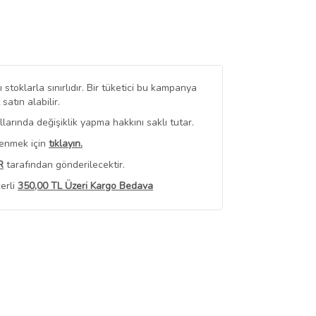
stoklarla sınırlıdır. Bir tüketici bu kampanya
tın alabilir.
arında değişiklik yapma hakkını saklı tutar.
renmek için
tıklayın.
R
tarafından gönderilecektir.
erli
350,00 TL Üzeri Kargo Bedava
 Görüntüle
iyat bilgileri, satıcı tarafından