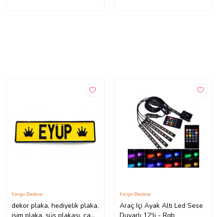
Kargo Bedava
Kargo Bedava
dekor plaka, hediyelik plaka,
Araç Içi Ayak Altı Led Sese
isim plaka, süs plakası, cam
Duyarlı 12'li - Rgb