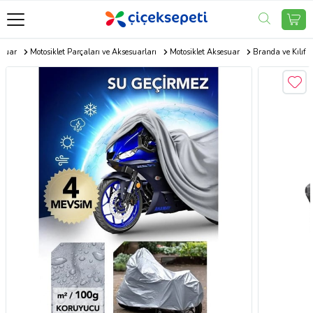
esuar
Motosiklet Parçaları ve Aksesuarları
Motosiklet Aksesuar
Branda ve Kılıf