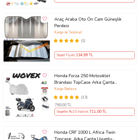
Araç Araba Oto Ön Cam Güneşlik
Perdesi
Kargo ile Teslimat
(1)
Sepet Fiyatı
134
,99 TL
Honda Forza 250 Motosiklet
Brandası TopCase Arka Çanta
Uyumlu Branda,Örtü
Kargo Bedava
(13)
790
,00 TL
Sepette %10 İndirim
711
,00 TL
Honda CRF 1000 L Africa Twin
Topcase, Arka Çanta Uyumlu