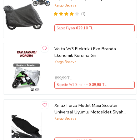
Motosiklet Branda, Motor Örtüsü ,
Kargo Bedava
Çadır
(1)
Sepet Fiyatı
629
,10 TL
Volta Vs3 Elektrikli Eko Branda
Ekonomik Koruma Gri
Kargo Bedava
899
,99 TL
Sepette %10 İndirim
809
,99 TL
Xmax Forza Model Maxi Scooter
Universal Uyumlu Motosiklet Siyah
Sele Kılıfı Motor Koltuk Brandası
Kargo Bedava