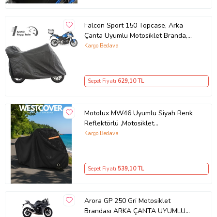
Falcon Sport 150 Topcase, Arka
Çanta Uyumlu Motosiklet Branda,
Motor Örtüsü , Çadır
Kargo Bedava
Sepet Fiyatı
629
,10 TL
Motolux MW46 Uyumlu Siyah Renk
Reflektörlü ,Motosiklet
Brandası,Motor Branda Motor
Kargo Bedava
Örtüsü (Güvenlik Kilidi ve Bağlantı
Tokalı)
Sepet Fiyatı
539
,10 TL
Arora GP 250 Gri Motosiklet
Brandası ARKA ÇANTA UYUMLU