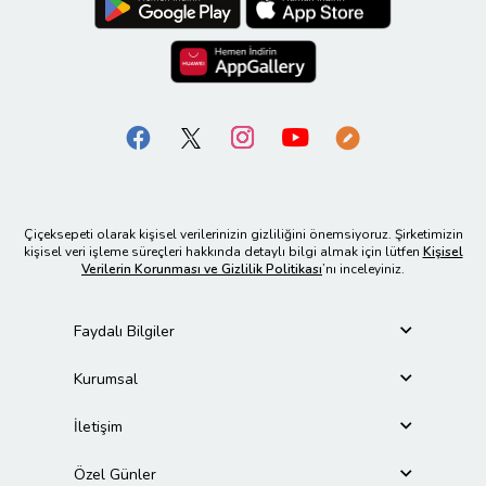
Çiçeksepeti olarak kişisel verilerinizin gizliliğini önemsiyoruz. Şirketimizin
kişisel veri işleme süreçleri hakkında detaylı bilgi almak için lütfen
Kişisel
Verilerin Korunması ve Gizlilik Politikası
’nı inceleyiniz.
Faydalı Bilgiler
Kurumsal
İletişim
Özel Günler