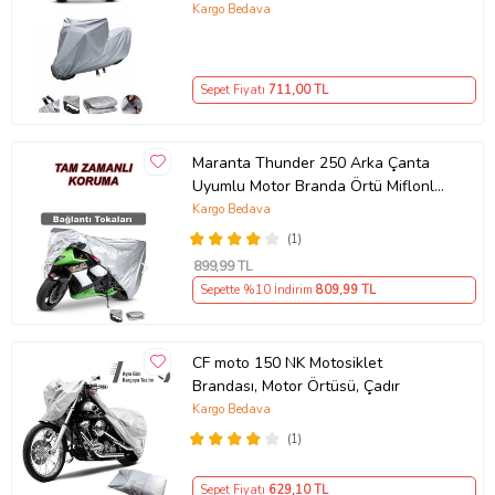
DEĞİLDİR
Kargo Bedava
Sepet Fiyatı
711
,00 TL
Maranta Thunder 250 Arka Çanta
Uyumlu Motor Branda Örtü Miflonlu
Premium 4 Mevsim Koruma Gri
Kargo Bedava
(1)
899
,99 TL
Sepette %10 İndirim
809
,99 TL
CF moto 150 NK Motosiklet
Brandası, Motor Örtüsü, Çadır
Kargo Bedava
(1)
Sepet Fiyatı
629
,10 TL