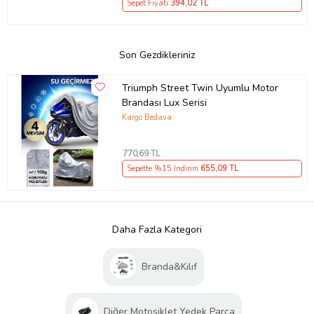
Sepet Fiyatı
394
,02 TL
Son Gezdikleriniz
Triumph Street Twin Uyumlu Motor
Brandası Lux Serisi
Kargo Bedava
770
,69 TL
Sepette %15 İndirim
655
,09 TL
Daha Fazla Kategori
Branda&Kılıf
Diğer Motosiklet Yedek Parça