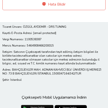
Hata Bildir
Ticaret Ünvanı: ÖZGÜL AYDEMİR - DRS TUNING
Kayıtlı E-Posta Adresi:
[email protected]
Vergi Numarası: 1100538387
Mersis Numarası: 5464908466200015
İletişim: Satıcının Çiçeksepeti tarafından teyit edilmiş iletişim bilgileri ile
birlikte tacir/esnaf/sanatkar olan satıcılar için merkez adresi;
tacir/esnaf/sanatkar olmayan satıcılar için merkez adresinin bulunduğu il
bilgisi, ad, soyad ve T.C. kimlik numarası kayıt altında bulunmaktadır.
Adres: BAHÇELİEVLER MAH. ADNAN KAHVECİ BLV. ÜNVERDI IŞ MERKEZI
NO: 73 B BAHÇELİEVLER/ İSTANBUL 1500047164/342/TUR
Şehir: İstanbul
Çiçeksepeti Mobil Uygulamamızı İndirin