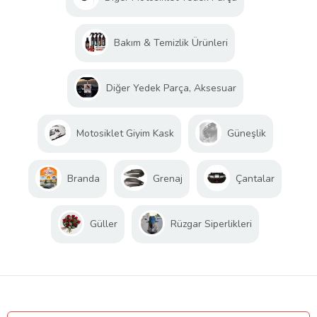
Bakım & Temizlik Ürünleri
Diğer Yedek Parça, Aksesuar
Motosiklet Giyim Kask
Güneşlik
Branda
Grenaj
Çantalar
Güller
Rüzgar Siperlikleri