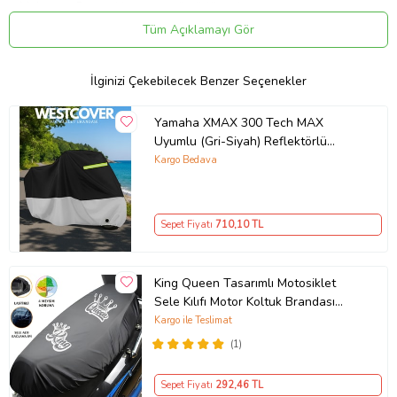
✔
Malzeme:
Dayanıklı ve uzun ömürlü malzeme.
Tüm Açıklamayı Gör
Uygulama
Aracınızın ölçülerine uygundur. Montaj işlemi el yatkınlığı
gerektirebilir.
İlginizi Çekebilecek Benzer Seçenekler
Paket İçeriği
Triumph Street Twin Uyumlu Motor Brandası Lux Serisi
Yamaha XMAX 300 Tech MAX
Uyumlu (Gri-Siyah) Reflektörlü
Güvenli Teslimat
,Motosiklet Brandası,Motor Branda
Kargo Bedava
Siparişleriniz darbe emici özel ambalajlarla, kargoda zarar
Motor Örtüsü (Güvenlik Kilidi ve
görmeyecek şekilde paketlenerek tarafınıza ulaştırılır. %100
Bağlantı Tokalı)
Müşteri memnuniyeti garantisiyle.
Ürün Kodu:
kcm45688322
Sepet Fiyatı
710
,10 TL
King Queen Tasarımlı Motosiklet
Sele Kılıfı Motor Koltuk Brandası
Siyah
Kargo ile Teslimat
(1)
Sepet Fiyatı
292
,46 TL