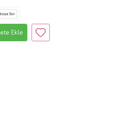
tıcıya Sor
ete Ekle