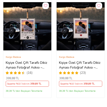
Kargo Bedava
Kargo Bedava
Kişiye Özel Çift Taraflı Dikiz
Kişiye Özel Çift Taraflı Dikiz
Aynası Fotoğraf Askısı –
Aynası Fotoğraf Askısı –
Şarkılı Tasarım Araç Süsü
Kalp Tasarımlı Araç Süsü
(16)
(23)
399
,88 TL
399
,88 TL
Sepette %10 İndirim
359
,89 TL
Sepette %10 İndirim
359
,89 TL
38,38 TL'den Başlayan Taksitlerle
38,38 TL'den Başlayan Taksitlerle