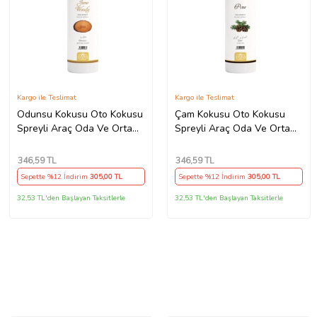
Kargo ile Teslimat
Kargo ile Teslimat
Odunsu Kokusu Oto Kokusu
Çam Kokusu Oto Kokusu
Spreyli Araç Oda Ve Ortam
Spreyli Araç Oda Ve Ortam
Kokusu 400 Ml Kalıcı Uzun
Kokusu 400 Ml Kalıcı Uzun
Ömürlü
Ömürlü
346
,59 TL
346
,59 TL
Sepette %12 İndirim
305
,00 TL
Sepette %12 İndirim
305
,00 TL
32,53 TL'den Başlayan Taksitlerle
32,53 TL'den Başlayan Taksitlerle