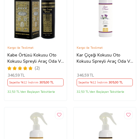
Kargo ile Teslimat
Kargo ile Teslimat
Kabe Örtüsü Kokusu Oto
Kar Çiçeği Kokusu Oto
Kokusu Spreyli Araç Oda Ve
Kokusu Spreyli Araç Oda Ve
Ortam Kokusu 400 Ml Kalıcı
Ortam Kokusu 400 Ml Kalıcı
(2)
Uzun Ömürlü
Uzun Ömürlü
346
,59 TL
346
,59 TL
Sepette %12 İndirim
305
,00 TL
Sepette %12 İndirim
305
,00 TL
32,53 TL'den Başlayan Taksitlerle
32,53 TL'den Başlayan Taksitlerle