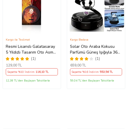
Kargo ile Teslimat
Kargo Bedava
Resmi Lisanslı Galatasaray
Solar Oto Araba Kokusu
5 Yıldızlı Tasarım Oto Asma
Parfümü Güneş Işığıyla 360
Koku Dikiz Aynası Araç
Derece Dönen Sistem Oto
(1)
(1)
Kokusu (Egzotik Koku) (Sarı-
Kokusu Oto Dekorasyonu
129
,00 TL
659
,00 TL
Kırmızı)
Sepette %10 İndirim
116
,10 TL
Sepette %16 İndirim
553
,56 TL
12,38 TL'den Başlayan Taksitlerle
59,04 TL'den Başlayan Taksitlerle