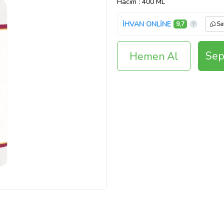
Hacim
: 400 ML
İHVAN ONLİNE
9,7
Sa
Sep
Hemen Al