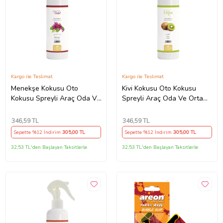
Kargo ile Teslimat
Kargo ile Teslimat
Menekşe Kokusu Oto
Kivi Kokusu Oto Kokusu
Kokusu Spreyli Araç Oda Ve
Spreyli Araç Oda Ve Ortam
Ortam Kokusu 400 Ml Kalıcı
Kokusu 400 Ml Kalıcı Uzun
Uzun Ömürlü
Ömürlü
346
,59 TL
346
,59 TL
Sepette %12 İndirim
305
,00 TL
Sepette %12 İndirim
305
,00 TL
32,53 TL'den Başlayan Taksitlerle
32,53 TL'den Başlayan Taksitlerle