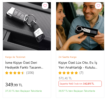
Kargo ile Teslimat
24 Saatte Kargo
İsme Kişiye Özel Deri
Kişiye Özel Lüx Oto, Ev, İş
Hediyelik Farklı Tasarım
Yeri Anahtarlığı - Kutulu
Mıknatıslı Ev Araba
Hediye Paketinde
(106)
(7)
Anahtarlık (Siyah)
571
,41 TL
349
Sepette %40 İndirim
342
,85 TL
,99 TL
37,33 TL'den Başlayan Taksitlerle
36,57 TL'den Başlayan Taksitlerle