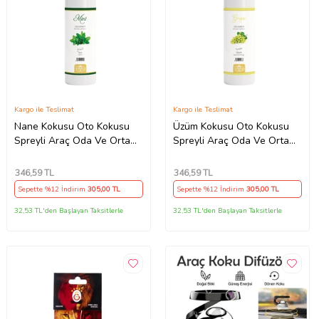
Kargo ile Teslimat
Kargo ile Teslimat
Nane Kokusu Oto Kokusu
Üzüm Kokusu Oto Kokusu
Spreyli Araç Oda Ve Ortam
Spreyli Araç Oda Ve Ortam
Kokusu 400 Ml Kalıcı Uzun
Kokusu 400 Ml Kalıcı Uzun
Ömürlü
Ömürlü
346
,59 TL
346
,59 TL
Sepette %12 İndirim
305
,00 TL
Sepette %12 İndirim
305
,00 TL
32,53 TL'den Başlayan Taksitlerle
32,53 TL'den Başlayan Taksitlerle