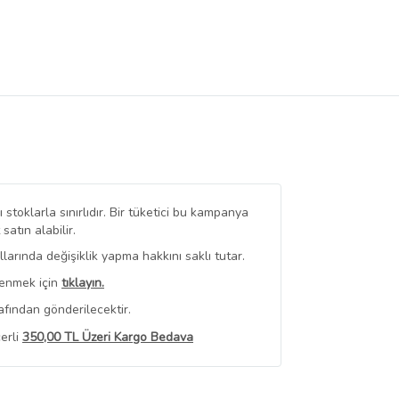
stoklarla sınırlıdır. Bir tüketici bu kampanya
tın alabilir.
arında değişiklik yapma hakkını saklı tutar.
renmek için
tıklayın.
afından gönderilecektir.
erli
350,00 TL Üzeri Kargo Bedava
 Görüntüle
iyat bilgileri, satıcı tarafından