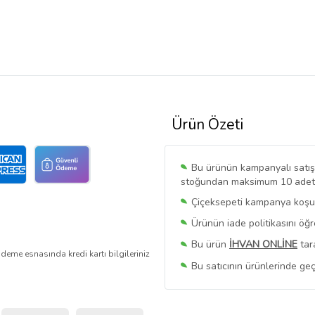
Ürün Özeti
Bu ürünün kampanyalı satışı 
stoğundan maksimum 10 adet sa
Çiçeksepeti kampanya koşull
Ürünün iade politikasını öğ
Bu ürün
İHVAN ONLİNE
tar
deme esnasında kredi kartı bilgileriniz
Bu satıcının ürünlerinde geç
Bu Satıcının
Tüm Ürünlerini
Ürün sayfasında gördüğünüz f