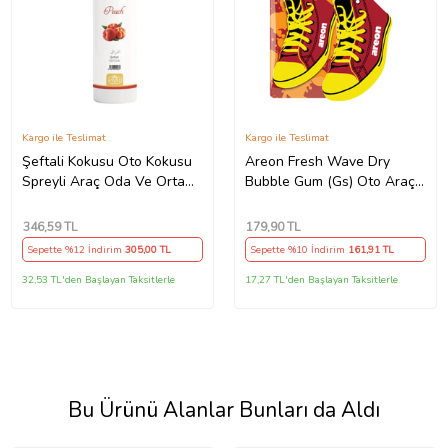
Kargo ile Teslimat
Kargo ile Teslimat
Şeftali Kokusu Oto Kokusu
Areon Fresh Wave Dry
Spreyli Araç Oda Ve Ortam
Bubble Gum (Gs) Oto Araç
Kokusu 400 Ml Kalıcı Uzun
Kokusu
Ömürlü
346
,59 TL
179
,90 TL
Sepette %12 İndirim
305
,00 TL
Sepette %10 İndirim
161
,91 TL
32,53 TL'den Başlayan Taksitlerle
17,27 TL'den Başlayan Taksitlerle
Bu Ürünü Alanlar Bunları da Aldı