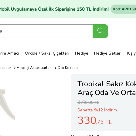
rim Amacı
Orkide / Saksı Çiçekleri
Hediye
Hediye Setleri
Kişi
sesuar
Araç İçi Aksesuarları
Oto Kokusu
Tropikal Sakız K
Araç Oda Ve Orta
Uzun Ömürlü
375
,85 TL
Sepette %12 İndirim
330
,75 TL