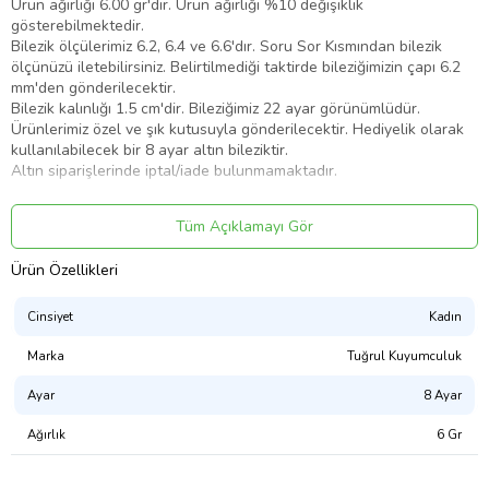
Ürün ağırlığı 6.00 gr'dır. Ürün ağırlığı %10 değişiklik
gösterebilmektedir.
Bilezik ölçülerimiz 6.2, 6.4 ve 6.6'dır. Soru Sor Kısmından bilezik
ölçünüzü iletebilirsiniz. Belirtilmediği taktirde bileziğimizin çapı 6.2
mm'den gönderilecektir.
Bilezik kalınlığı 1.5 cm'dir. Bileziğimiz 22 ayar görünümlüdür.
Ürünlerimiz özel ve şık kutusuyla gönderilecektir. Hediyelik olarak
kullanılabilecek bir 8 ayar altın bileziktir.
Altın siparişlerinde iptal/iade bulunmamaktadır.
Ürün Kodu:
kcm89148951
Tüm Açıklamayı Gör
Ürün Özellikleri
Cinsiyet
Kadın
Marka
Tuğrul Kuyumculuk
Ayar
8 Ayar
Ağırlık
6 Gr