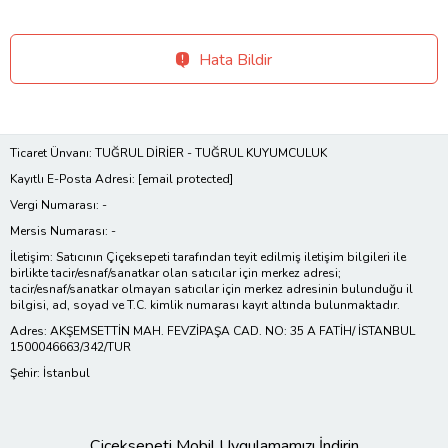
Hata Bildir
Ticaret Ünvanı: TUĞRUL DİRİER - TUĞRUL KUYUMCULUK
Kayıtlı E-Posta Adresi:
[email protected]
Vergi Numarası: -
Mersis Numarası: -
İletişim: Satıcının Çiçeksepeti tarafından teyit edilmiş iletişim bilgileri ile
birlikte tacir/esnaf/sanatkar olan satıcılar için merkez adresi;
tacir/esnaf/sanatkar olmayan satıcılar için merkez adresinin bulunduğu il
bilgisi, ad, soyad ve T.C. kimlik numarası kayıt altında bulunmaktadır.
Adres: AKŞEMSETTİN MAH. FEVZİPAŞA CAD. NO: 35 A FATİH/ İSTANBUL
1500046663/342/TUR
Şehir: İstanbul
Çiçeksepeti Mobil Uygulamamızı İndirin