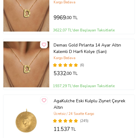
Kargo Bedava
9969
,00 TL
3622,07 TL'den Başlayan Taksitlerle
Demas Gold Pırlanta 14 Ayar Altın
Kalemli D Harfi Kolye (Sarı)
Kargo Bedava
(6)
5332
,00 TL
1937,29 TL'den Başlayan Taksitlerle
AgaKulche Eski Kulplu Ziynet Çeyrek
Altın
Ücretsiz / 24 Saatte Kargo
(245)
11.537
TL