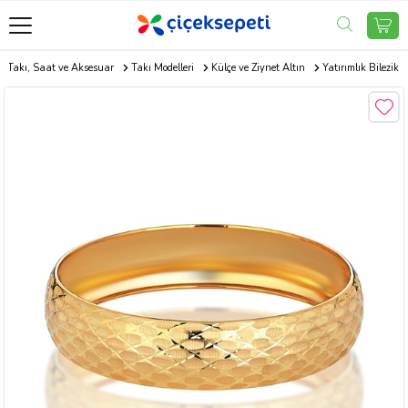
e Takı, Saat ve Aksesuar
Takı Modelleri
Külçe ve Ziynet Altın
Yatırımlık Bilezik