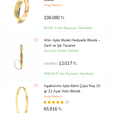
Kargo Bedava
106.080
TL
38.542 TL'den Başlayan Taksitlerle
Altın Ajda Model Hediyelik Bilezik –
Zarif ve Şık Tasarım
Aynı Gün Ücretsiz Teslimat
12.017
TL
13.972
TL
4366,44 TL'den Başlayan Taksitlerle
AgaKulche Ajda Kibrit Çöpü Ray 10
gr 22 Ayar Altın Bilezik
Kargo Bedava
(7)
65.916
TL