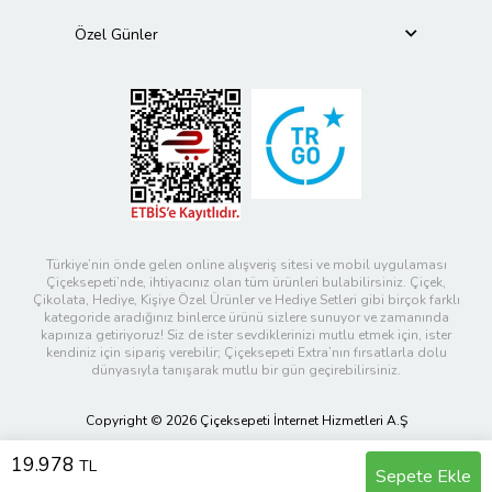
Özel Günler
Türkiye’nin önde gelen online alışveriş sitesi ve mobil uygulaması
Çiçeksepeti’nde, ihtiyacınız olan tüm ürünleri bulabilirsiniz. Çiçek,
Çikolata, Hediye, Kişiye Özel Ürünler ve Hediye Setleri gibi birçok farklı
kategoride aradığınız binlerce ürünü sizlere sunuyor ve zamanında
kapınıza getiriyoruz! Siz de ister sevdiklerinizi mutlu etmek için, ister
kendiniz için sipariş verebilir; Çiçeksepeti Extra’nın fırsatlarla dolu
dünyasıyla tanışarak mutlu bir gün geçirebilirsiniz.
Copyright © 2026 Çiçeksepeti İnternet Hizmetleri A.Ş
19.978
TL
Sepete Ekle