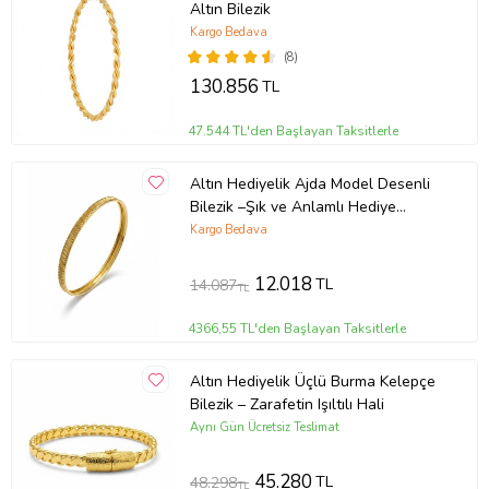
Altın Bilezik
Kargo Bedava
(8)
130.856
TL
47.544 TL'den Başlayan Taksitlerle
Altın Hediyelik Ajda Model Desenli
Bilezik –Şık ve Anlamlı Hediye
Seçeneği
Kargo Bedava
12.018
TL
14.087
TL
4366,55 TL'den Başlayan Taksitlerle
Altın Hediyelik Üçlü Burma Kelepçe
Bilezik – Zarafetin Işıltılı Hali
Aynı Gün Ücretsiz Teslimat
45.280
TL
48.298
TL