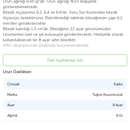
Ürün ağırlığı 6.00 gr'dır. Ürün ağırlığı %10 değişiklik
gösterebilmektedir.
Bilezik ölçülerimiz 6.2, 6.4 ve 6.6'dır. Soru Sor Kısmından bilezik
ölçünüzü iletebilirsiniz. Belirtilmediği taktirde bileziğimizin çapı 6.2
mm'den gönderilecektir.
Bilezik kalınlığı 1.5 cm'dir. Bileziğimiz 22 ayar görünümlüdür.
Ürünlerimiz özel ve şık kutusuyla gönderilecektir. Hediyelik olarak
kullanılabilecek bir 8 ayar altın bileziktir.
Altın siparişlerinde iptal/iade bulunmamaktadır.
Ürün Kodu:
kcm51754217
Tüm Açıklamayı Gör
Ürün Özellikleri
Cinsiyet
Kadın
Marka
Tuğrul Kuyumculuk
Ayar
8 Ayar
Ağırlık
6 Gr