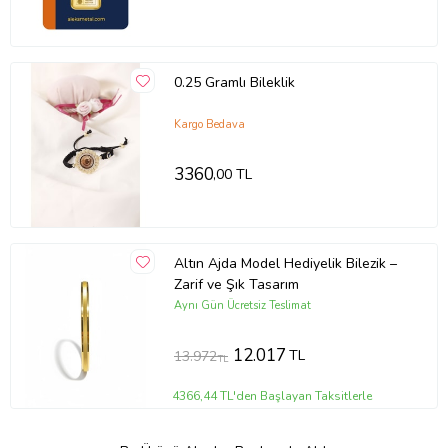
0.25 Gramlı Bileklik
Kargo Bedava
3360
,00 TL
Altın Ajda Model Hediyelik Bilezik –
Zarif ve Şık Tasarım
Aynı Gün Ücretsiz Teslimat
12.017
TL
13.972
TL
4366,44 TL'den Başlayan Taksitlerle