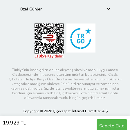
Özel Günler
Türkiye’nin önde gelen online alışveriş sitesi ve mobil uygulaması
Çiçeksepeti’nde, ihtiyacınız olan tüm ürünleri bulabilirsiniz. Çiçek,
Çikolata, Hediye, Kişiye Özel Ürünler ve Hediye Setleri gibi birçok farklı
kategoride aradığınız binlerce ürünü sizlere sunuyor ve zamanında
kapınıza getiriyoruz! Siz de ister sevdiklerinizi mutlu etmek için, ister
kendiniz için sipariş verebilir; Çiçeksepeti Extra’nın fırsatlarla dolu
dünyasıyla tanışarak mutlu bir gün geçirebilirsiniz.
Copyright © 2026 Çiçeksepeti İnternet Hizmetleri A.Ş
19.929
TL
Sepete Ekle