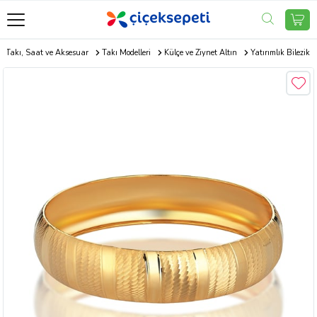
e Takı, Saat ve Aksesuar
Takı Modelleri
Külçe ve Ziynet Altın
Yatırımlık Bilezik