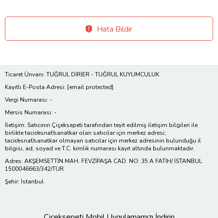
Hata Bildir
Ticaret Ünvanı: TUĞRUL DİRİER - TUĞRUL KUYUMCULUK
Kayıtlı E-Posta Adresi:
[email protected]
Vergi Numarası: -
Mersis Numarası: -
İletişim: Satıcının Çiçeksepeti tarafından teyit edilmiş iletişim bilgileri ile
birlikte tacir/esnaf/sanatkar olan satıcılar için merkez adresi;
tacir/esnaf/sanatkar olmayan satıcılar için merkez adresinin bulunduğu il
bilgisi, ad, soyad ve T.C. kimlik numarası kayıt altında bulunmaktadır.
Adres: AKŞEMSETTİN MAH. FEVZİPAŞA CAD. NO: 35 A FATİH/ İSTANBUL
1500046663/342/TUR
Şehir: İstanbul
Çiçeksepeti Mobil Uygulamamızı İndirin