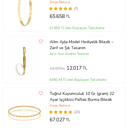
Kargo Bedava
(7)
65.658
TL
23.855 TL'den Başlayan Taksitlerle
Altın Ajda Model Hediyelik Bilezik –
Zarif ve Şık Tasarım
Aynı Gün Ücretsiz Teslimat
12.017
TL
13.972
TL
4366,44 TL'den Başlayan Taksitlerle
Tuğrul Kuyumculuk 10 Gr (gram) 22
Ayar Işçiliksiz Paftalı Burma Bilezik
Kargo Bedava
(21)
67.027
TL