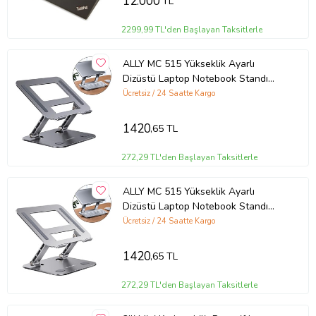
12.000
TL
2299,99 TL'den Başlayan Taksitlerle
ALLY MC 515 Yükseklik Ayarlı
Dizüstü Laptop Notebook Standı
(Füme)
Ücretsiz / 24 Saatte Kargo
1420
,65 TL
272,29 TL'den Başlayan Taksitlerle
ALLY MC 515 Yükseklik Ayarlı
Dizüstü Laptop Notebook Standı
(Gümüş)
Ücretsiz / 24 Saatte Kargo
1420
,65 TL
272,29 TL'den Başlayan Taksitlerle