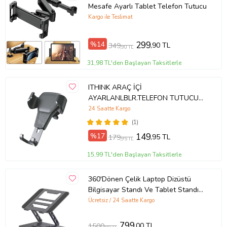
Mesafe Ayarlı Tablet Telefon Tutucu
Kargo ile Teslimat
%14
299
,90 TL
349
,90 TL
31,98 TL'den Başlayan Taksitlerle
ITHINK ARAÇ İÇİ
AYARLANLBLR.TELEFON TUTUCU
CH-1050
24 Saatte Kargo
(1)
%17
149
,95 TL
179
,95 TL
15,99 TL'den Başlayan Taksitlerle
360'Dönen Çelik Laptop Dizüstü
Bilgisayar Standı Ve Tablet Standı
Ayaklık Katlanabilir Ergonomik
Ücretsiz / 24 Saatte Kargo
Ayarlanabilir Tutucu
799
,00 TL
1500