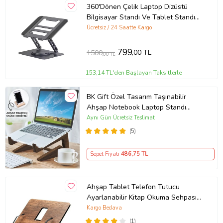
360'Dönen Çelik Laptop Dizüstü
Bilgisayar Standı Ve Tablet Standı
Ayaklık Katlanabilir Ergonomik
Ücretsiz / 24 Saatte Kargo
Ayarlanabilir Tutucu
799
,00 TL
1500
,00 TL
153,14 TL'den Başlayan Taksitlerle
BK Gift Özel Tasarım Taşınabilir
Ahşap Notebook Laptop Standı
(Ahşap Telefon Standı Hediyeli)
Aynı Gün Ücretsiz Teslimat
(5)
Sepet Fiyatı
486
,75 TL
Ahşap Tablet Telefon Tutucu
Ayarlanabilir Kitap Okuma Sehpası
Standı Rahle
Kargo Bedava
(1)