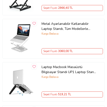
Sepet Fiyatı
2966
,40 TL
Metal Ayarlanabilir Katlanabilir
Laptop Standı, Tüm Modellerle
Uyumlu
Kargo Bedava
Sepet Fiyatı
3060
,00 TL
Laptop Macbook Masaüstü
Bilgisayar Standı UP1 Laptop Standı
(Siyah)
Kargo Bedava
Sepet Fiyatı
519
,21 TL