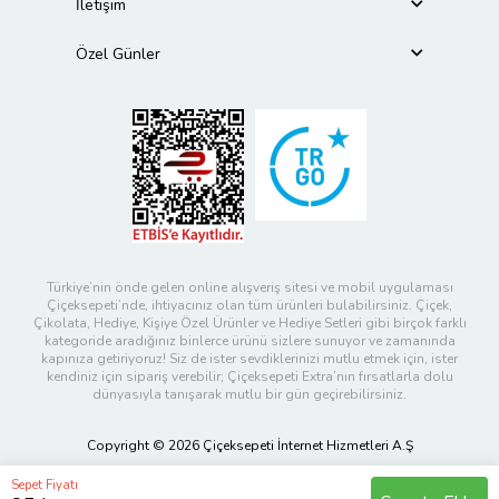
İletişim
Özel Günler
Türkiye’nin önde gelen online alışveriş sitesi ve mobil uygulaması
Çiçeksepeti’nde, ihtiyacınız olan tüm ürünleri bulabilirsiniz. Çiçek,
Çikolata, Hediye, Kişiye Özel Ürünler ve Hediye Setleri gibi birçok farklı
kategoride aradığınız binlerce ürünü sizlere sunuyor ve zamanında
kapınıza getiriyoruz! Siz de ister sevdiklerinizi mutlu etmek için, ister
kendiniz için sipariş verebilir; Çiçeksepeti Extra’nın fırsatlarla dolu
dünyasıyla tanışarak mutlu bir gün geçirebilirsiniz.
Copyright © 2026 Çiçeksepeti İnternet Hizmetleri A.Ş
Sepet Fiyatı