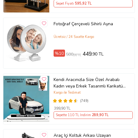
Sepet Fiyatı
595
,92 TL
Fotoğraf Çerçeveli Sihirli Ayna
Ücretsiz / 24 Saatte Kargo
%10
449
,90 TL
500
,00 TL
Kendi Aracınızla Size Özel Arabalı
Kadın veya Erkek Tasarımlı Karikatür
Biblo , Babalar Günü Hediyesi,
Kargo ile Teslimat
Erkeğe Hediye, Rent A Car Hediyesi
(749)
399
,90 TL
Sepette 110 TL İndirim
289
,90 TL
Araç Içi Koltuk Arkası Uzayan