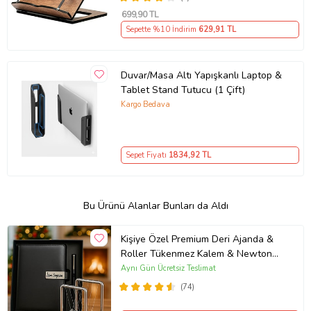
699
,90 TL
Sepette %10 İndirim
629
,91 TL
Duvar/Masa Altı Yapışkanlı Laptop &
Tablet Stand Tutucu (1 Çift)
Kargo Bedava
Sepet Fiyatı
1834
,92 TL
Bu Ürünü Alanlar Bunları da Aldı
Kişiye Özel Premium Deri Ajanda &
Roller Tükenmez Kalem & Newton
Denge Topu Yeni İş Ofis Hediyesi
Aynı Gün Ücretsiz Teslimat
(74)