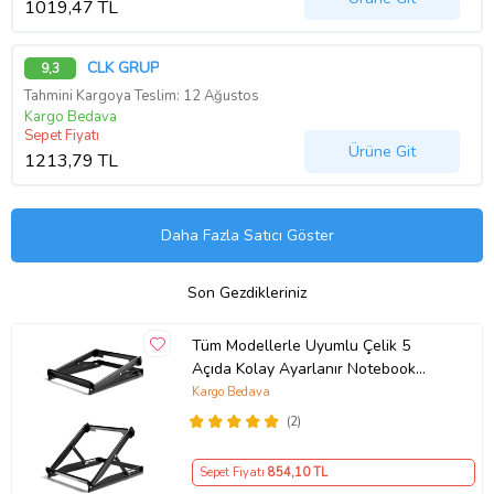
1019,47 TL
CLK GRUP
9,3
Tahmini Kargoya Teslim: 12 Ağustos
Kargo Bedava
Sepet Fiyatı
Ürüne Git
1213,79 TL
Daha Fazla Satıcı Göster
Son Gezdikleriniz
Tüm Modellerle Uyumlu Çelik 5
Açıda Kolay Ayarlanır Notebook
Laptop Standı Yükseltici Altlık
Kargo Bedava
(Siyah)
(2)
Sepet Fiyatı
854
,10 TL