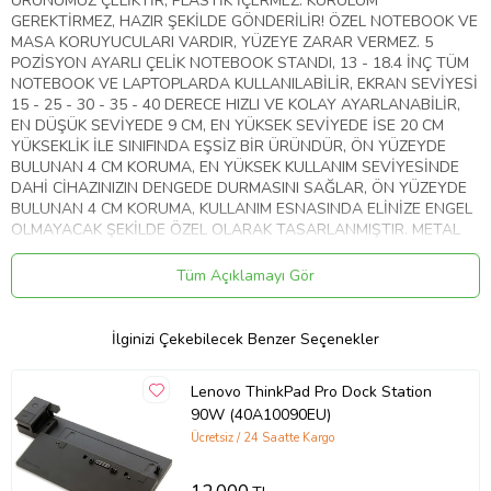
ÜRÜNÜMÜZ ÇELİKTİR, PLASTİK İÇERMEZ. KURULUM
GEREKTİRMEZ, HAZIR ŞEKİLDE GÖNDERİLİR! ÖZEL NOTEBOOK VE
MASA KORUYUCULARI VARDIR, YÜZEYE ZARAR VERMEZ. 5
POZİSYON AYARLI ÇELİK NOTEBOOK STANDI, 13 - 18.4 İNÇ TÜM
NOTEBOOK VE LAPTOPLARDA KULLANILABİLİR, EKRAN SEVİYESİ
15 - 25 - 30 - 35 - 40 DERECE HIZLI VE KOLAY AYARLANABİLİR,
EN DÜŞÜK SEVİYEDE 9 CM, EN YÜKSEK SEVİYEDE İSE 20 CM
YÜKSEKLİK İLE SINIFINDA EŞSİZ BİR ÜRÜNDÜR, ÖN YÜZEYDE
BULUNAN 4 CM KORUMA, EN YÜKSEK KULLANIM SEVİYESİNDE
DAHİ CİHAZINIZIN DENGEDE DURMASINI SAĞLAR, ÖN YÜZEYDE
BULUNAN 4 CM KORUMA, KULLANIM ESNASINDA ELİNİZE ENGEL
OLMAYACAK ŞEKİLDE ÖZEL OLARAK TASARLANMIŞTIR. METAL
KASA İLE HEM SAĞLAM HEM DE DAYANIKLI PRATİK YÜKSELTİCİ
ALTLIK.
Tüm Açıklamayı Gör
Ürün Kodu:
kcm74253484
İlginizi Çekebilecek Benzer Seçenekler
Lenovo ThinkPad Pro Dock Station
90W (40A10090EU)
Ücretsiz / 24 Saatte Kargo