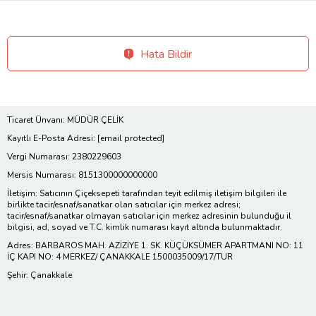
Hata Bildir
Ticaret Ünvanı: MÜDÜR ÇELİK
Kayıtlı E-Posta Adresi:
[email protected]
Vergi Numarası: 2380229603
Mersis Numarası: 8151300000000000
İletişim: Satıcının Çiçeksepeti tarafından teyit edilmiş iletişim bilgileri ile
birlikte tacir/esnaf/sanatkar olan satıcılar için merkez adresi;
tacir/esnaf/sanatkar olmayan satıcılar için merkez adresinin bulunduğu il
bilgisi, ad, soyad ve T.C. kimlik numarası kayıt altında bulunmaktadır.
Adres: BARBAROS MAH. AZİZİYE 1. SK. KÜÇÜKSÜMER APARTMANI NO: 11
İÇ KAPI NO: 4 MERKEZ/ ÇANAKKALE 1500035009/17/TUR
Şehir: Çanakkale