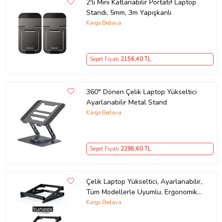
2'li Mini Katlanabilir Portatif Laptop
Standı, 5mm, 3m Yapışkanlı
Kargo Bedava
Sepet Fiyatı
2156
,40 TL
360° Dönen Çelik Laptop Yükseltici
Ayarlanabilir Metal Stand
Kargo Bedava
Sepet Fiyatı
2298
,60 TL
Çelik Laptop Yükseltici, Ayarlanabilir,
Tüm Modellerle Uyumlu, Ergonomik
Altlık
Kargo Bedava